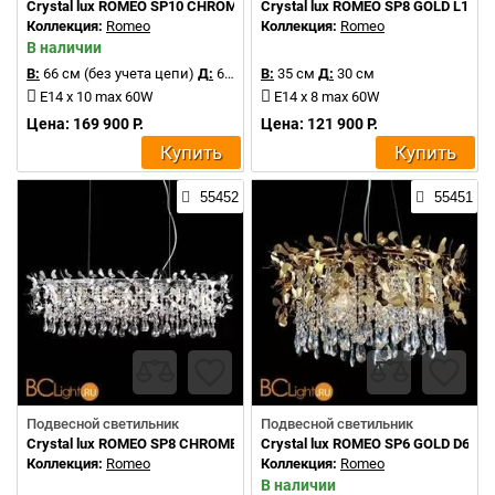
Crystal lux ROMEO SP10 CHROME D600
Crystal lux ROMEO SP8 GOLD L1000
Коллекция:
Romeo
Коллекция:
Romeo
В наличии
В:
66 см (без учета цепи)
Д:
60 см
В:
35 см
Д:
30 см
E14 x 10 max 60W
E14 x 8 max 60W
Цена: 169 900 Р.
Цена: 121 900 Р.
Купить
Купить
55452
55451
Подвесной светильник
Подвесной светильник
Crystal lux ROMEO SP8 CHROME L1000
Crystal lux ROMEO SP6 GOLD D600
Коллекция:
Romeo
Коллекция:
Romeo
В наличии