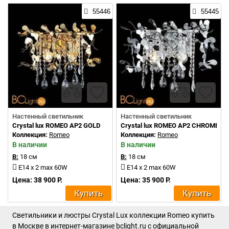
55446
55445
Настенный светильник
Настенный светильник
Crystal lux ROMEO AP2 GOLD
Crystal lux ROMEO AP2 CHROME
Коллекция:
Romeo
Коллекция:
Romeo
В наличии
В наличии
В:
18 см
В:
18 см
E14 x 2 max 60W
E14 x 2 max 60W
Цена: 38 900 Р.
Цена: 35 900 Р.
Купить
Купить
Светильники и люстры Crystal Lux коллекции Romeo купить
в Москве в интернет-магазине bclight.ru с официальной