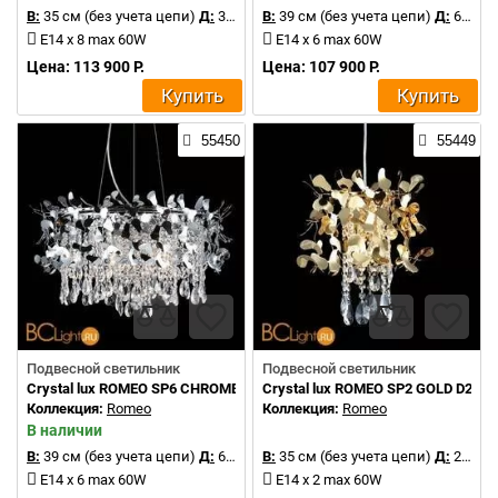
В:
35 см (без учета цепи)
Д:
30 см
В:
39 см (без учета цепи)
Д:
60 см
E14 x 8 max 60W
E14 x 6 max 60W
Цена: 113 900 Р.
Цена: 107 900 Р.
Купить
Купить
55450
55449
Подвесной светильник
Подвесной светильник
Crystal lux ROMEO SP6 CHROME D600
Crystal lux ROMEO SP2 GOLD D250
Коллекция:
Romeo
Коллекция:
Romeo
В наличии
В:
39 см (без учета цепи)
Д:
60 см
В:
35 см (без учета цепи)
Д:
25 см
E14 x 6 max 60W
E14 x 2 max 60W