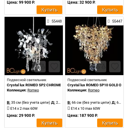
Цена: 99 900 Р.
Цена: 32 900 Р.
Купить
Купить
55448
55447
Подвесной светильник
Подвесной светильник
Crystal lux ROMEO SP2 CHROME D250
Crystal lux ROMEO SP10 GOLD D600
Коллекция:
Romeo
Коллекция:
Romeo
В:
35 см (без учета цепи)
Д:
25 см
В:
66 см (без учета цепи)
Д:
60 см
E14 x 2 max 60W
E14 x 10 max 60W
Цена: 29 900 Р.
Цена: 187 900 Р.
Купить
Купить