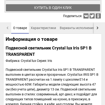
КУПИТЬ В ОДИН КЛИК
Поделиться:
О товаре
Характеристики
Варианты исполнения
Пох
Информация о товаре
Подвесной светильник Crystal lux Iris SP1 B
TRANSPARENT
Фабрика: Crystal lux
Серия: Iris
Подвесной светильник Crystal lux Iris SP1 B TRANSPARENT
выполнен в цветах хром и прозрачные. Crystal lux IRIS SP1 B
TRANSPARENT рассчитан на 1 лампу с цоколем E14 и
мощностью 60W. Габариты модели следующие: высота 47
см (без учета цепи), диаметр 13 см. Подвесной светильник
выполнен в стилях: современный, арт-деко; и подойдет для
следующих типов помещений: на кухню, в прихожую, в
коридор, барная стойка, в кафе, над столом. Вы можете