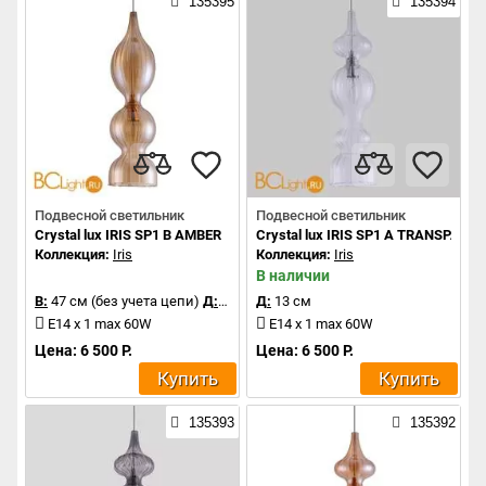
135395
135394
Подвесной светильник
Подвесной светильник
Crystal lux IRIS SP1 B AMBER
Crystal lux IRIS SP1 A TRANSPARE
Коллекция:
Iris
Коллекция:
Iris
В наличии
В:
47 см (без учета цепи)
Д:
13 см
Д:
13 см
E14 x 1 max 60W
E14 x 1 max 60W
Цена: 6 500 Р.
Цена: 6 500 Р.
Купить
Купить
135393
135392