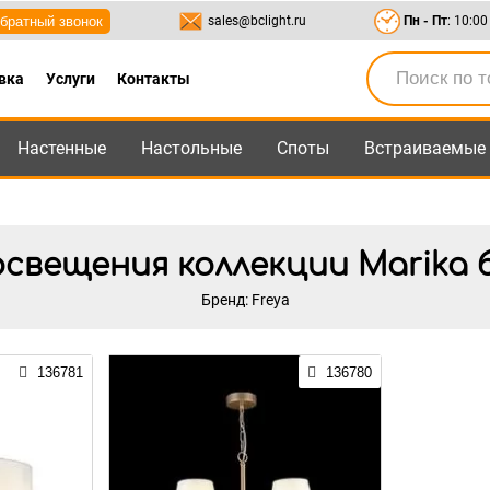
братный звонок
sales@bclight.ru
Пн - Пт
: 10:00
вка
Услуги
Контакты
Настенные
Настольные
Споты
Встраиваемые
-95
,
8-800-550-95-45
sales@bclight.ru
свещения коллекции Marika б
Бренд: Freya
136781
136780