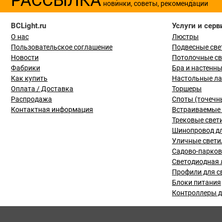
новинки, советы, рекомендации
BCLight.ru
Услуги и серв
О нас
Люстры
Пользовательское соглашение
Подвесные све
Новости
Потолочные с
Фабрики
Бра и настенн
Как купить
Настольные л
Оплата / Доставка
Торшеры
Распродажа
Споты (точечн
Контактная информация
Встраиваемые 
Трековые свет
Шинопровод дл
Уличные свети
Садово-парко
Светодиодная 
Профили для с
Блоки питания
Контроллеры д