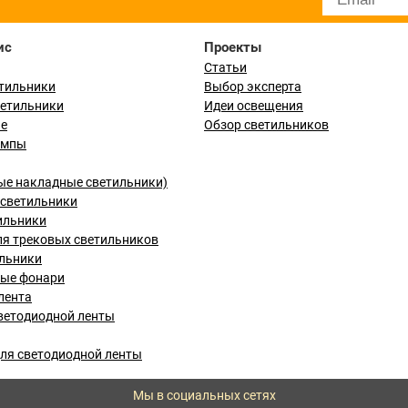
ис
Проекты
Статьи
тильники
Выбор эксперта
ветильники
Идеи освещения
ые
Обзор светильников
ампы
ые накладные светильники)
светильники
ильники
я трековых светильников
льники
вые фонари
лента
ветодиодной ленты
ля светодиодной ленты
Мы в социальных сетях