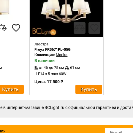
Люстра
Freya FR5671PL-05G
Коллекция:
Marika
В наличии
м
В:
от 46 до 75 см
Д:
61 см
E14 x 5 max 60W
Цена: 17 500 Р.
Купить
Купить
 в интернет-магазине BCLight.ru с официальной гарантией и доста
ния