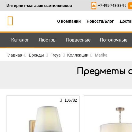
Интернет-магазин светильников
+7-495-748-88-95
о
О компании
Новости/Блог
Доста
Каталог
Люстры
Подвесные
Потолочные
Каталог
+7-495-748-88
Главная
Бренды
Freya
Коллекции
Marika
Предметы о
136782