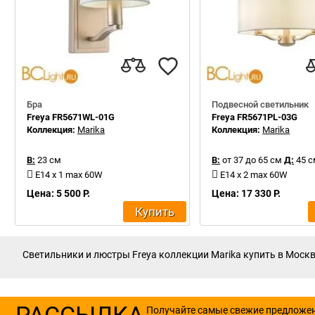
Бра
Подвесной светильник
Freya FR5671WL-01G
Freya FR5671PL-03G
Коллекция:
Marika
Коллекция:
Marika
В:
23 см
В:
от 37 до 65 см
Д:
45 с
E14 x 1 max 60W
E14 x 2 max 60W
Цена: 5 500 Р.
Цена: 17 330 Р.
Купить
Светильники и люстры Freya коллекции Marika купить в Москве
РАССЫЛКА
Получайте самые свежие предложе