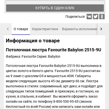
КУПИТЬ В ОДИН КЛИК
Поделиться:
О товаре
Характеристики
Варианты исполнения
Пох
Информация о товаре
Потолочная люстра Favourite Babylon 2515-9U
Фабрика: Favourite
Серия: Babylon
Потолочная люстра Favourite Babylon 2515-9U выполнена в
цветах золото и белого цвета. Favourite 2515-9U рассчитан
на 9 ламп с цоколем G9 и мощностью 40W. Габариты
модели следующие: высота 45 см, диаметр 66 см. Люстра
выполнена в стилях: современный, арт-деко; и подойдет для
следующих типов помещений: в прихожую, в гостиную, на
кухню, в спальню, в кабинет. Вы можете оформить заказ
онлайн на сайте, по телефону 8-800-550-95-45 (звонок
бесплатный по всей России) или написать нам онлайн или