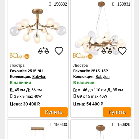
150832
150831
Люстра
Люстра
Favourite 2515-9U
Favourite 2515-15P
Коллекция:
Babylon
Коллекция:
Babylon
В наличии
В наличии
В:
45 см
Д:
66 см
В:
от 46 до 110 см
Д:
85 см
G9 x 9 max 40W
G9 x 15 max 40W
Цена: 30 400 Р.
Цена: 54 400 Р.
Купить
Купить
150830
150829