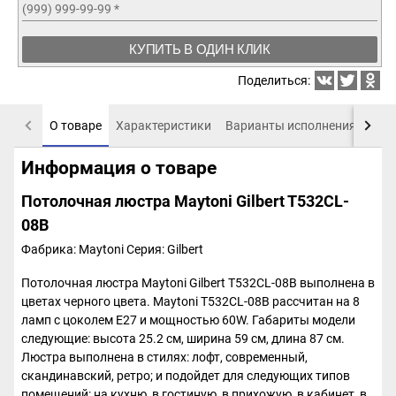
(999) 999-99-99
*
КУПИТЬ В ОДИН КЛИК
Поделиться:
О товаре
Характеристики
Варианты исполнения
Пох
Информация о товаре
Потолочная люстра Maytoni Gilbert T532CL-
08B
Фабрика: Maytoni
Серия: Gilbert
Потолочная люстра Maytoni Gilbert T532CL-08B выполнена в
цветах черного цвета. Maytoni T532CL-08B рассчитан на 8
ламп с цоколем E27 и мощностью 60W. Габариты модели
следующие: высота 25.2 см, ширина 59 см, длина 87 см.
Люстра выполнена в стилях: лофт, современный,
скандинавский, ретро; и подойдет для следующих типов
помещений: на кухню, в гостиную, в прихожую, в кабинет, в