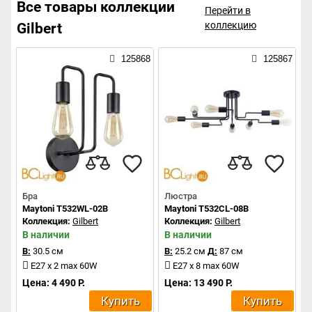
Все товары коллекции
Перейти в
коллекцию
Gilbert
125868
125867
Бра
Люстра
Maytoni T532WL-02B
Maytoni T532CL-08B
Коллекция:
Gilbert
Коллекция:
Gilbert
В наличии
В наличии
В:
30.5 см
В:
25.2 см
Д:
87 см
E27 x 2 max 60W
E27 x 8 max 60W
Цена: 4 490 Р.
Цена: 13 490 Р.
Купить
Купить