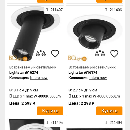
211497
211496
Встраиваемый светильник
Встраиваемый светильник
Lightstar i616274
Lightstar i616174
Коллекция:
Intero new
Коллекция:
Intero new
В:
8.1 см
Д:
9 см
В:
2.7 см
Д:
9 см
LED x 1 max W 4000K 500Lm
LED x 1 max W 4000K 360Lm
Цена: 2 598 Р.
Цена: 2 298 Р.
Купить
Купить
211495
211494