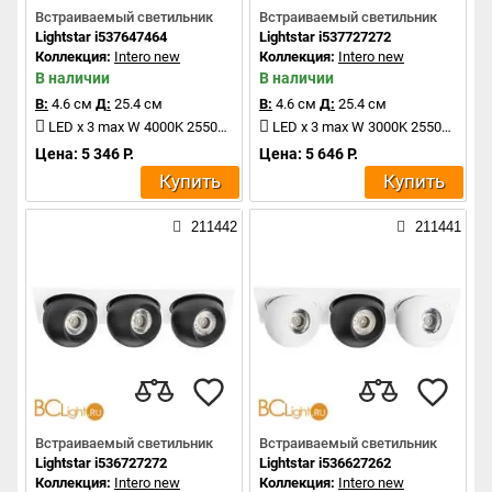
Встраиваемый светильник
Встраиваемый светильник
Lightstar i537647464
Lightstar i537727272
Коллекция:
Intero new
Коллекция:
Intero new
В наличии
В наличии
В:
4.6 см
Д:
25.4 см
В:
4.6 см
Д:
25.4 см
LED x 3 max W 4000K 2550Lm
LED x 3 max W 3000K 2550Lm
Цена: 5 346 Р.
Цена: 5 646 Р.
Купить
Купить
211442
211441
Встраиваемый светильник
Встраиваемый светильник
Lightstar i536727272
Lightstar i536627262
Коллекция:
Intero new
Коллекция:
Intero new