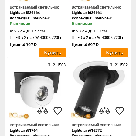
Встраиваемый светильник
Встраиваемый светильник
Lightstar i526164
Lightstar i626164
Коллекция:
Intero new
Коллекция:
Intero new
В наличии
В наличии
В:
2.7 см
Д:
17.2 см
В:
2.7 см
Д:
17.3 см
LED x 2 max W 4000K 720Lm
LED x 2 max W 4000K 720Lm
Цена: 4 397 Р.
Цена: 4 697 Р.
Купить
Купить
211503
211502
Встраиваемый светильник
Встраиваемый светильник
Lightstar i51764
Lightstar i616272
Коллекция:
Intero new
Коллекция:
Intero new