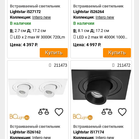
Встраиваемый светильник
Встраиваемый светильник
Lightstar i527172
Lightstar i526264
Коллекция:
Intero new
Коллекция:
Intero new
В наличии
В наличии
В:
2.7 см
Д:
17.2 см
В:
8.1 см
Д:
17.2 см
LED x 2 max W 3000K 720Lm
LED x 2 max W 4000K 1000Lm
Цена: 4 397 Р.
Цена: 4 997 Р.
Купить
Купить
211473
211472
Встраиваемый светильник
Встраиваемый светильник
Lightstar i526162
Lightstar i517174
Коллекция:
Intero new
Коллекция:
Intero new