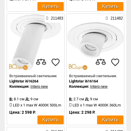
Купить
Купить
211483
211482
Встраиваемый светильник
Встраиваемый светильник
Lightstar i616264
Lightstar i616164
Коллекция:
Intero new
Коллекция:
Intero new
В:
8.1 см
Д:
9 см
В:
2.7 см
Д:
9 см
LED x 1 max W 4000K 500Lm
LED x 1 max W 4000K 360Lm
Цена: 2 598 Р.
Цена: 2 298 Р.
Купить
Купить