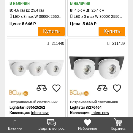
В наличии
В наличии
В:
4.6 см
Д:
25.4 см
В:
4.6 см
Д:
25.4 см
LED x 3 max W 3000K 2550Lm
LED x 3 max W 3000K 2550Lm
Цена: 5 646 Р.
Цена: 5 646 Р.
Купить
Купить
211440
211439
Встраиваемый светильник
Встраиваемый светильник
Lightstar i536626262
Lightstar i5276464
Коллекция:
Intero new
Коллекция:
Intero new
В наличии
В наличии
В:
4.6 см
Д:
25.4 см
В:
4.6 см
Д:
17.2 см
Задать вопрос
Избранное
Корзина
Каталог
LED x 3 max W 3000K 2550Lm
LED x 2 max W 4000K 1700Lm