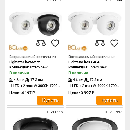
Встраиваемый светильник
Встраиваемый светильник
Lightstar i6266272
Lightstar i6266464
Коллекция:
Intero new
Коллекция:
Intero new
В наличии
В наличии
В:
4.6 см
Д:
17.3 см
В:
4.6 см
Д:
17.3 см
LED x 2 max W 3000K 1700Lm
LED x 2 max W 4000K 1700Lm
Цена: 4 197 Р.
Цена: 3 997 Р.
Купить
Купить
211448
211447