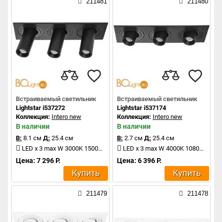
211481
211480
Встраиваемый светильник
Встраиваемый светильник
Lightstar i537272
Lightstar i537174
Коллекция:
Intero new
Коллекция:
Intero new
В наличии
В наличии
В:
8.1 см
Д:
25.4 см
В:
2.7 см
Д:
25.4 см
LED x 3 max W 3000K 1500Lm
LED x 3 max W 4000K 1080Lm
Цена: 7 296 Р.
Цена: 6 396 Р.
Купить
Купить
211479
211478