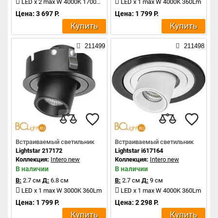
LED x 2 max W 4000K 1700Lm
LED x 1 max W 4000K 360Lm
Цена: 3 697 Р.
Цена: 1 799 Р.
Купить
Купить
211499
211498
Встраиваемый светильник
Встраиваемый светильник
Lightstar 217172
Lightstar i617164
Коллекция:
Intero new
Коллекция:
Intero new
В наличии
В наличии
В:
2.7 см
Д:
6.8 см
В:
2.7 см
Д:
9 см
LED x 1 max W 3000K 360Lm
LED x 1 max W 4000K 360Lm
Цена: 1 799 Р.
Цена: 2 298 Р.
Купить
Купить