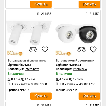
Купить
Купить
211453
211452
Встраиваемый светильник
Встраиваемый светильник
Lightstar i526262
Lightstar i6266474
Коллекция:
Intero new
Коллекция:
Intero new
В наличии
В наличии
В:
8.1 см
Д:
17.2 см
В:
4.6 см
Д:
17.3 см
LED x 2 max W 3000K 1000Lm
LED x 2 max W 4000K 1700Lm
Цена: 4 997 Р.
Цена: 3 997 Р.
Купить
Купить
211451
211450