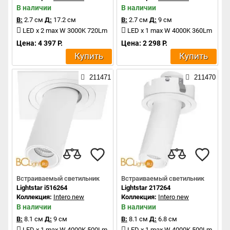
В наличии
В наличии
В:
2.7 см
Д:
17.2 см
В:
2.7 см
Д:
9 см
LED x 2 max W 3000K 720Lm
LED x 1 max W 4000K 360Lm
Цена: 4 397 Р.
Цена: 2 298 Р.
Купить
Купить
211471
211470
Встраиваемый светильник
Встраиваемый светильник
Lightstar i516264
Lightstar 217264
Коллекция:
Intero new
Коллекция:
Intero new
В наличии
В наличии
В:
8.1 см
Д:
9 см
В:
8.1 см
Д:
6.8 см
LED x 1 max W 4000K 500Lm
LED x 1 max W 4000K 500Lm