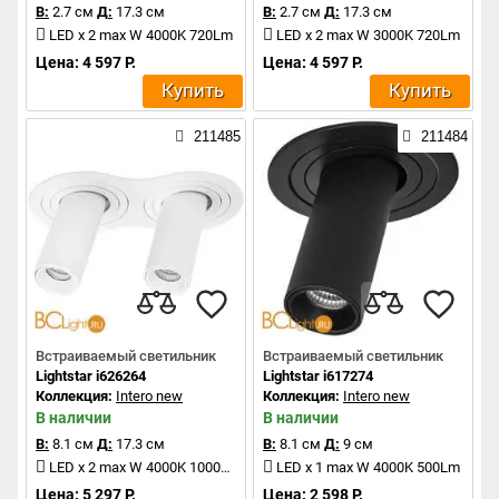
В:
2.7 см
Д:
17.3 см
В:
2.7 см
Д:
17.3 см
LED x 2 max W 4000K 720Lm
LED x 2 max W 3000K 720Lm
Цена: 4 597 Р.
Цена: 4 597 Р.
Купить
Купить
211485
211484
Встраиваемый светильник
Встраиваемый светильник
Lightstar i626264
Lightstar i617274
Коллекция:
Intero new
Коллекция:
Intero new
В наличии
В наличии
В:
8.1 см
Д:
17.3 см
В:
8.1 см
Д:
9 см
LED x 2 max W 4000K 1000Lm
LED x 1 max W 4000K 500Lm
Цена: 5 297 Р.
Цена: 2 598 Р.