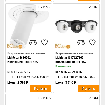
211467
211466
Встраиваемый светильник
Встраиваемый светильник
Lightstar i616262
Lightstar i637627262
Коллекция:
Intero new
Коллекция:
Intero new
В наличии
В:
8.1 см
Д:
9 см
В:
4.6 см
Д:
25.5 см
LED x 1 max W 3000K 500Lm
LED x 3 max W 3000K 2550Lm
Цена: 2 598 Р.
Цена: 5 746 Р.
Купить
Купить
211465
211464