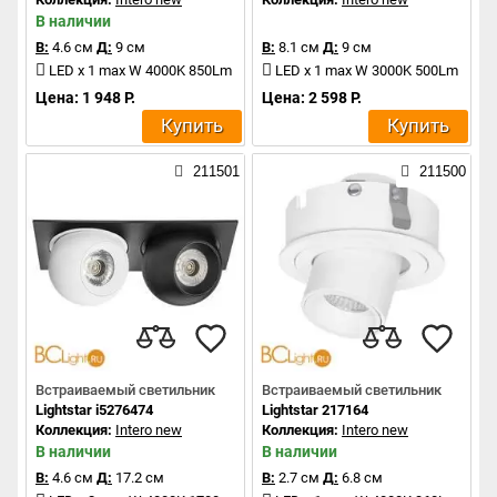
В наличии
В:
4.6 см
Д:
9 см
В:
8.1 см
Д:
9 см
LED x 1 max W 4000K 850Lm
LED x 1 max W 3000K 500Lm
Цена: 1 948 Р.
Цена: 2 598 Р.
Купить
Купить
211501
211500
Встраиваемый светильник
Встраиваемый светильник
Lightstar i5276474
Lightstar 217164
Коллекция:
Intero new
Коллекция:
Intero new
В наличии
В наличии
В:
4.6 см
Д:
17.2 см
В:
2.7 см
Д:
6.8 см