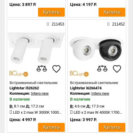
Цена: 3 897 Р.
Цена: 4 197 Р.
Купить
Купить
211453
211452
Встраиваемый светильник
Встраиваемый светильник
Lightstar i526262
Lightstar i6266474
Коллекция:
Intero new
Коллекция:
Intero new
В наличии
В наличии
В:
8.1 см
Д:
17.2 см
В:
4.6 см
Д:
17.3 см
LED x 2 max W 3000K 1000Lm
LED x 2 max W 4000K 1700Lm
Цена: 4 997 Р.
Цена: 3 997 Р.
Купить
Купить