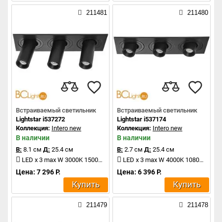
211481
211480
Встраиваемый светильник
Встраиваемый светильник
Lightstar i537272
Lightstar i537174
Коллекция:
Intero new
Коллекция:
Intero new
В наличии
В наличии
В:
8.1 см
Д:
25.4 см
В:
2.7 см
Д:
25.4 см
LED x 3 max W 3000K 1500Lm
LED x 3 max W 4000K 1080Lm
Цена: 7 296 Р.
Цена: 6 396 Р.
Купить
Купить
211479
211478