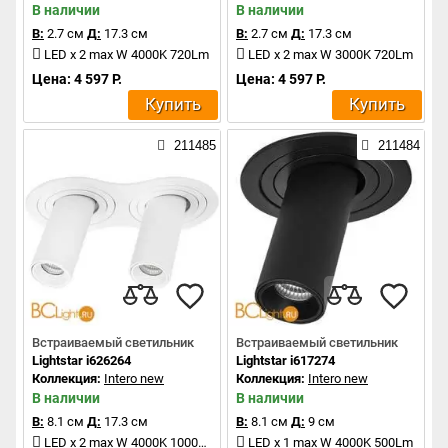
В наличии
В наличии
В:
2.7 см
Д:
17.3 см
В:
2.7 см
Д:
17.3 см
LED x 2 max W 4000K 720Lm
LED x 2 max W 3000K 720Lm
Цена: 4 597 Р.
Цена: 4 597 Р.
Купить
Купить
211485
211484
Встраиваемый светильник
Встраиваемый светильник
Lightstar i626264
Lightstar i617274
Коллекция:
Intero new
Коллекция:
Intero new
В наличии
В наличии
В:
8.1 см
Д:
17.3 см
В:
8.1 см
Д:
9 см
LED x 2 max W 4000K 1000Lm
LED x 1 max W 4000K 500Lm