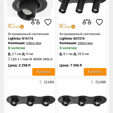
Встраиваемый светильник
Встраиваемый светильник
Lightstar i516174
Lightstar i637274
Коллекция:
Intero new
Коллекция:
Intero new
В наличии
В наличии
В:
2.7 см
Д:
9 см
В:
8.1 см
Д:
25.5 см
LED x 1 max W 4000K 360Lm
Цена: 2 298 Р.
Цена: 7 396 Р.
Купить
Купить
211491
211490