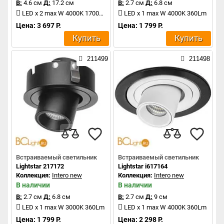
В:
4.6 см
Д:
17.2 см
В:
2.7 см
Д:
6.8 см
LED x 2 max W 4000K 1700Lm
LED x 1 max W 4000K 360Lm
Цена: 3 697 Р.
Цена: 1 799 Р.
Купить
Купить
211499
211498
Встраиваемый светильник
Встраиваемый светильник
Lightstar 217172
Lightstar i617164
Коллекция:
Intero new
Коллекция:
Intero new
В наличии
В наличии
В:
2.7 см
Д:
6.8 см
В:
2.7 см
Д:
9 см
LED x 1 max W 3000K 360Lm
LED x 1 max W 4000K 360Lm
Цена: 1 799 Р.
Цена: 2 298 Р.