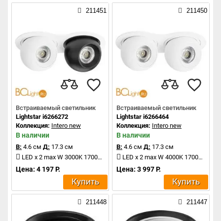
211451
211450
Встраиваемый светильник
Встраиваемый светильник
Lightstar i6266272
Lightstar i6266464
Коллекция:
Intero new
Коллекция:
Intero new
В наличии
В наличии
В:
4.6 см
Д:
17.3 см
В:
4.6 см
Д:
17.3 см
LED x 2 max W 3000K 1700Lm
LED x 2 max W 4000K 1700Lm
Цена: 4 197 Р.
Цена: 3 997 Р.
Купить
Купить
211448
211447