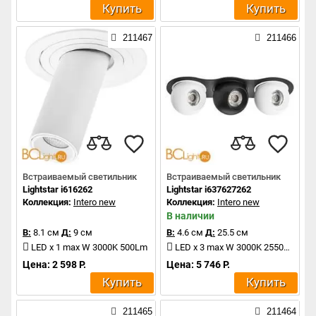
Купить
Купить
211467
211466
Встраиваемый светильник
Встраиваемый светильник
Lightstar i616262
Lightstar i637627262
Коллекция:
Intero new
Коллекция:
Intero new
В наличии
В:
8.1 см
Д:
9 см
В:
4.6 см
Д:
25.5 см
LED x 1 max W 3000K 500Lm
LED x 3 max W 3000K 2550Lm
Цена: 2 598 Р.
Цена: 5 746 Р.
Купить
Купить
211465
211464