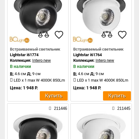
Встраиваемый светильник
Встраиваемый светильник
Lightstar i61774
Lightstar i61764
Коллекция:
Intero new
Коллекция:
Intero new
В наличии
В наличии
В:
4.6 см
Д:
9 см
В:
4.6 см
Д:
9 см
LED x 1 max W 4000K 850Lm
LED x 1 max W 4000K 850Lm
Цена: 1 948 Р.
Цена: 1 948 Р.
Купить
Купить
211446
211445