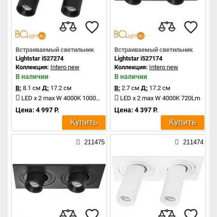
Встраиваемый светильник
Встраиваемый светильник
Lightstar i527274
Lightstar i527174
Коллекция:
Intero new
Коллекция:
Intero new
В наличии
В наличии
В:
8.1 см
Д:
17.2 см
В:
2.7 см
Д:
17.2 см
LED x 2 max W 4000K 1000Lm
LED x 2 max W 4000K 720Lm
Цена: 4 997 Р.
Цена: 4 397 Р.
Купить
Купить
211475
211474