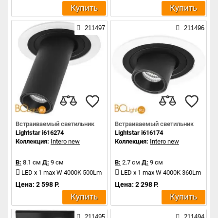
Купить
Купить
211497
211496
Встраиваемый светильник
Встраиваемый светильник
Lightstar i616274
Lightstar i616174
Коллекция:
Intero new
Коллекция:
Intero new
В:
8.1 см
Д:
9 см
В:
2.7 см
Д:
9 см
LED x 1 max W 4000K 500Lm
LED x 1 max W 4000K 360Lm
Цена: 2 598 Р.
Цена: 2 298 Р.
Купить
Купить
211495
211494