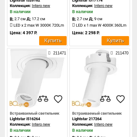
Lightstar i526162
Lightstar i517174
Коллекция:
Intero new
Коллекция:
Intero new
В наличии
В наличии
В:
2.7 см
Д:
17.2 см
В:
2.7 см
Д:
9 см
LED x 2 max W 3000K 720Lm
LED x 1 max W 4000K 360Lm
Цена: 4 397 Р.
Цена: 2 298 Р.
Купить
Купить
211471
211470
Встраиваемый светильник
Встраиваемый светильник
Lightstar i516264
Lightstar 217264
Коллекция:
Intero new
Коллекция:
Intero new
В наличии
В наличии