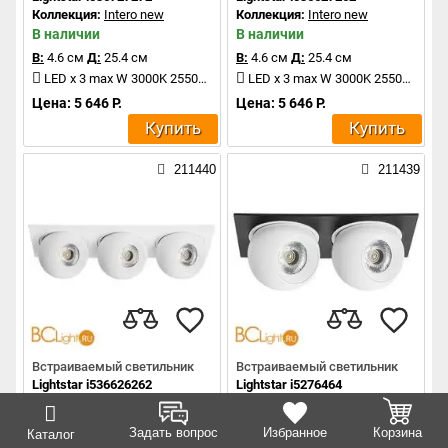
Коллекция:
Intero new
Коллекция:
Intero new
В наличии
В наличии
В:
4.6 см
Д:
25.4 см
В:
4.6 см
Д:
25.4 см
LED x 3 max W 3000K 2550Lm
LED x 3 max W 3000K 2550Lm
Цена: 5 646 Р.
Цена: 5 646 Р.
Купить
Купить
211440
211439
Встраиваемый светильник
Встраиваемый светильник
Lightstar i536626262
Lightstar i5276464
Коллекция:
Intero new
Коллекция:
Intero new
В наличии
В наличии
Задать вопрос
Избранное
Корзина
Каталог
В:
4.6 см
Д:
25.4 см
В:
4.6 см
Д:
17.2 см