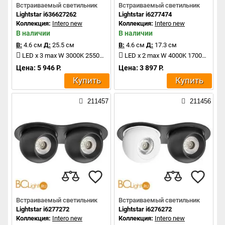
Встраиваемый светильник
Встраиваемый светильник
Lightstar i636627262
Lightstar i6277474
Коллекция:
Intero new
Коллекция:
Intero new
В наличии
В наличии
В:
4.6 см
Д:
25.5 см
В:
4.6 см
Д:
17.3 см
LED x 3 max W 3000K 2550Lm
LED x 2 max W 4000K 1700Lm
Цена: 5 946 Р.
Цена: 3 897 Р.
Купить
Купить
211457
211456
Встраиваемый светильник
Встраиваемый светильник
Lightstar i6277272
Lightstar i6276272
Коллекция:
Intero new
Коллекция:
Intero new