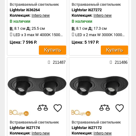
Встраиваемый светильник
Встраиваемый светильник
Lightstar i636264
Lightstar i627272
Коллекция:
Intero new
Коллекция:
Intero new
В наличии
В наличии
В:
8.1 см
Д:
25.5 см
В:
8.1 см
Д:
17.3 см
LED x 3 max W 4000K 1500Lm
LED x 2 max W 3000K 1000Lm
Цена: 7 596 Р.
Цена: 5 197 Р.
Купить
Купить
211487
211486
Встраиваемый светильник
Встраиваемый светильник
Lightstar i627174
Lightstar i627172
Коллекция:
Intero new
Коллекция:
Intero new