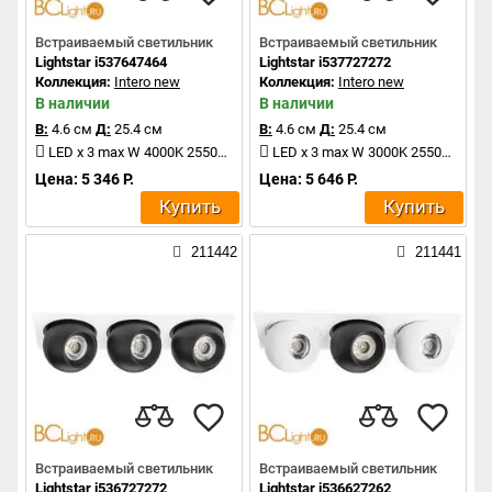
Встраиваемый светильник
Встраиваемый светильник
Lightstar i537647464
Lightstar i537727272
Коллекция:
Intero new
Коллекция:
Intero new
В наличии
В наличии
В:
4.6 см
Д:
25.4 см
В:
4.6 см
Д:
25.4 см
LED x 3 max W 4000K 2550Lm
LED x 3 max W 3000K 2550Lm
Цена: 5 346 Р.
Цена: 5 646 Р.
Купить
Купить
211442
211441
Встраиваемый светильник
Встраиваемый светильник
Lightstar i536727272
Lightstar i536627262