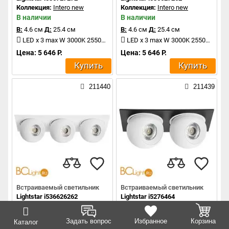
Коллекция:
Intero new
Коллекция:
Intero new
В наличии
В наличии
В:
4.6 см
Д:
25.4 см
В:
4.6 см
Д:
25.4 см
LED x 3 max W 3000K 2550Lm
LED x 3 max W 3000K 2550Lm
Цена: 5 646 Р.
Цена: 5 646 Р.
Купить
Купить
211440
211439
Встраиваемый светильник
Встраиваемый светильник
Lightstar i536626262
Lightstar i5276464
Коллекция:
Intero new
Коллекция:
Intero new
В наличии
В наличии
Задать вопрос
Избранное
Корзина
Каталог
В:
4.6 см
Д:
25.4 см
В:
4.6 см
Д:
17.2 см