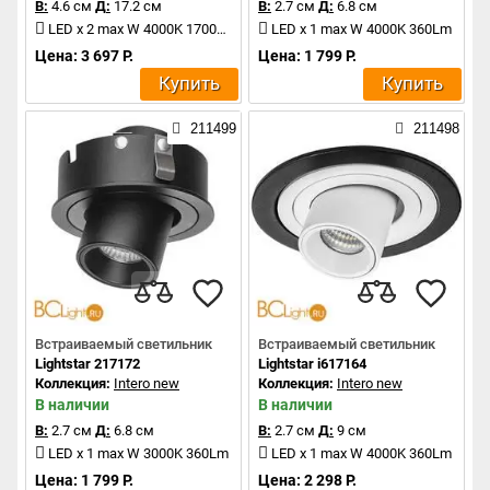
В:
4.6 см
Д:
17.2 см
В:
2.7 см
Д:
6.8 см
LED x 2 max W 4000K 1700Lm
LED x 1 max W 4000K 360Lm
Цена: 3 697 Р.
Цена: 1 799 Р.
Купить
Купить
211499
211498
Встраиваемый светильник
Встраиваемый светильник
Lightstar 217172
Lightstar i617164
Коллекция:
Intero new
Коллекция:
Intero new
В наличии
В наличии
В:
2.7 см
Д:
6.8 см
В:
2.7 см
Д:
9 см
LED x 1 max W 3000K 360Lm
LED x 1 max W 4000K 360Lm
Цена: 1 799 Р.
Цена: 2 298 Р.