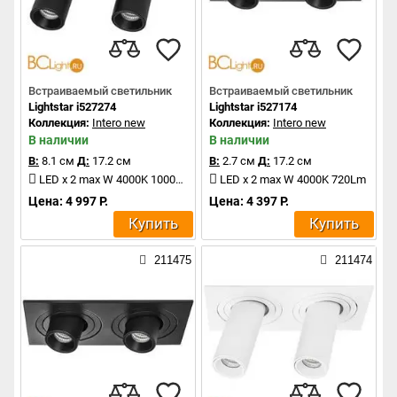
Встраиваемый светильник
Встраиваемый светильник
Lightstar i527274
Lightstar i527174
Коллекция:
Intero new
Коллекция:
Intero new
В наличии
В наличии
В:
8.1 см
Д:
17.2 см
В:
2.7 см
Д:
17.2 см
LED x 2 max W 4000K 1000Lm
LED x 2 max W 4000K 720Lm
Цена: 4 997 Р.
Цена: 4 397 Р.
Купить
Купить
211475
211474