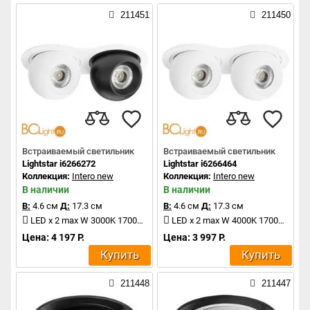
211451
211450
Встраиваемый светильник
Встраиваемый светильник
Lightstar i6266272
Lightstar i6266464
Коллекция:
Intero new
Коллекция:
Intero new
В наличии
В наличии
В:
4.6 см
Д:
17.3 см
В:
4.6 см
Д:
17.3 см
LED x 2 max W 3000K 1700Lm
LED x 2 max W 4000K 1700Lm
Цена: 4 197 Р.
Цена: 3 997 Р.
Купить
Купить
211448
211447