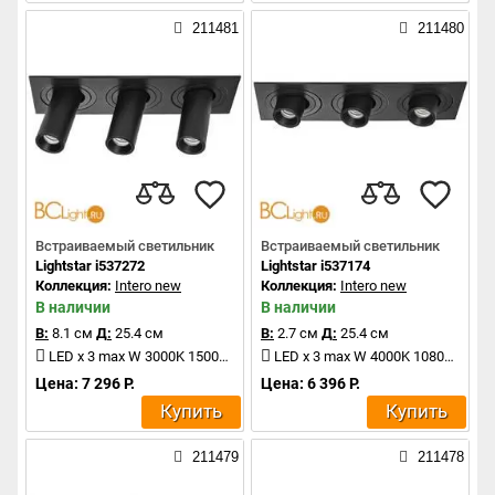
211481
211480
Встраиваемый светильник
Встраиваемый светильник
Lightstar i537272
Lightstar i537174
Коллекция:
Intero new
Коллекция:
Intero new
В наличии
В наличии
В:
8.1 см
Д:
25.4 см
В:
2.7 см
Д:
25.4 см
LED x 3 max W 3000K 1500Lm
LED x 3 max W 4000K 1080Lm
Цена: 7 296 Р.
Цена: 6 396 Р.
Купить
Купить
211479
211478