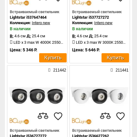
Встраиваемый светильник
Встраиваемый светильник
Lightstar i537647464
Lightstar i537727272
Коллекция:
Intero new
Коллекция:
Intero new
В наличии
В наличии
В:
4.6 см
Д:
25.4 см
В:
4.6 см
Д:
25.4 см
LED x 3 max W 4000K 2550Lm
LED x 3 max W 3000K 2550Lm
Цена: 5 346 Р.
Цена: 5 646 Р.
Купить
Купить
211442
211441
Встраиваемый светильник
Встраиваемый светильник
Lightstar i536727272
Lightstar i536627262