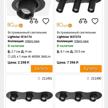
Встраиваемый светильник
Встраиваемый светильник
Lightstar i516174
Lightstar i637274
Коллекция:
Intero new
Коллекция:
Intero new
В наличии
В наличии
В:
2.7 см
Д:
9 см
В:
8.1 см
Д:
25.5 см
LED x 1 max W 4000K 360Lm
Цена: 2 298 Р.
Цена: 7 396 Р.
Купить
Купить
211491
211490