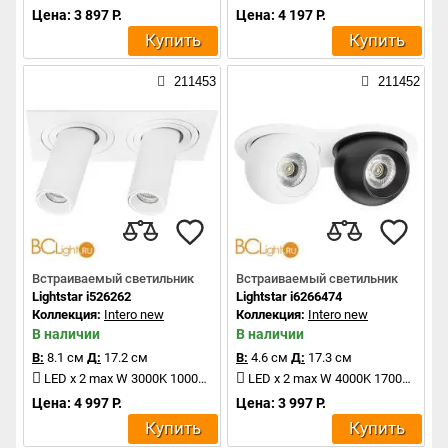
Цена: 3 897 Р.
Цена: 4 197 Р.
Купить
Купить
211453
211452
Встраиваемый светильник
Встраиваемый светильник
Lightstar i526262
Lightstar i6266474
Коллекция:
Intero new
Коллекция:
Intero new
В наличии
В наличии
В:
8.1 см
Д:
17.2 см
В:
4.6 см
Д:
17.3 см
LED x 2 max W 3000K 1000Lm
LED x 2 max W 4000K 1700Lm
Цена: 4 997 Р.
Цена: 3 997 Р.
Купить
Купить