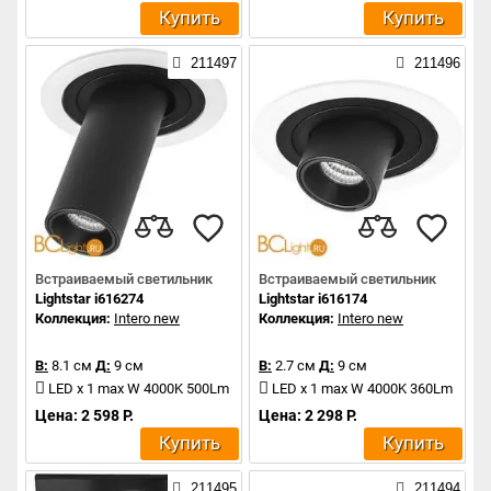
Купить
Купить
211497
211496
Встраиваемый светильник
Встраиваемый светильник
Lightstar i616274
Lightstar i616174
Коллекция:
Intero new
Коллекция:
Intero new
В:
8.1 см
Д:
9 см
В:
2.7 см
Д:
9 см
LED x 1 max W 4000K 500Lm
LED x 1 max W 4000K 360Lm
Цена: 2 598 Р.
Цена: 2 298 Р.
Купить
Купить
211495
211494