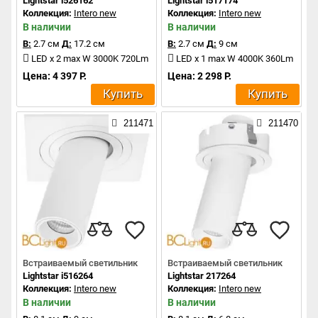
Lightstar i526162
Lightstar i517174
Коллекция:
Intero new
Коллекция:
Intero new
В наличии
В наличии
В:
2.7 см
Д:
17.2 см
В:
2.7 см
Д:
9 см
LED x 2 max W 3000K 720Lm
LED x 1 max W 4000K 360Lm
Цена: 4 397 Р.
Цена: 2 298 Р.
Купить
Купить
211471
211470
Встраиваемый светильник
Встраиваемый светильник
Lightstar i516264
Lightstar 217264
Коллекция:
Intero new
Коллекция:
Intero new
В наличии
В наличии