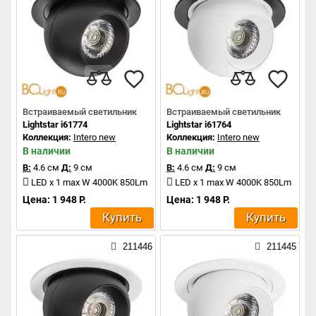
Встраиваемый светильник
Встраиваемый светильник
Lightstar i61774
Lightstar i61764
Коллекция:
Intero new
Коллекция:
Intero new
В наличии
В наличии
В:
4.6 см
Д:
9 см
В:
4.6 см
Д:
9 см
LED x 1 max W 4000K 850Lm
LED x 1 max W 4000K 850Lm
Цена: 1 948 Р.
Цена: 1 948 Р.
Купить
Купить
211446
211445