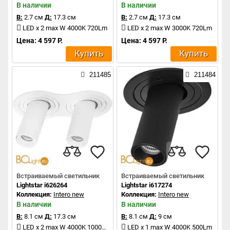
В наличии
В наличии
В:
2.7 см
Д:
17.3 см
В:
2.7 см
Д:
17.3 см
LED x 2 max W 4000K 720Lm
LED x 2 max W 3000K 720Lm
Цена: 4 597 Р.
Цена: 4 597 Р.
Купить
Купить
211485
211484
Встраиваемый светильник
Встраиваемый светильник
Lightstar i626264
Lightstar i617274
Коллекция:
Intero new
Коллекция:
Intero new
В наличии
В наличии
В:
8.1 см
Д:
17.3 см
В:
8.1 см
Д:
9 см
LED x 2 max W 4000K 1000Lm
LED x 1 max W 4000K 500Lm