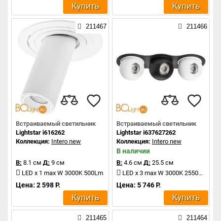
Купить
Купить
211467
211466
Встраиваемый светильник
Встраиваемый светильник
Lightstar i616262
Lightstar i637627262
Коллекция:
Intero new
Коллекция:
Intero new
В наличии
В:
8.1 см
Д:
9 см
В:
4.6 см
Д:
25.5 см
LED x 1 max W 3000K 500Lm
LED x 3 max W 3000K 2550Lm
Цена: 2 598 Р.
Цена: 5 746 Р.
Купить
Купить
211465
211464