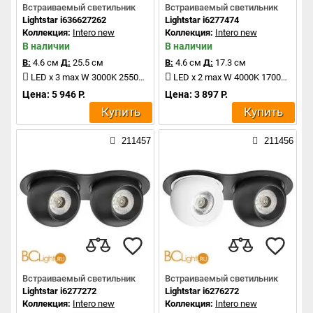
Встраиваемый светильник
Встраиваемый светильник
Lightstar i636627262
Lightstar i6277474
Коллекция:
Intero new
Коллекция:
Intero new
В наличии
В наличии
В:
4.6 см
Д:
25.5 см
В:
4.6 см
Д:
17.3 см
LED x 3 max W 3000K 2550Lm
LED x 2 max W 4000K 1700Lm
Цена: 5 946 Р.
Цена: 3 897 Р.
Купить
Купить
211457
211456
Встраиваемый светильник
Встраиваемый светильник
Lightstar i6277272
Lightstar i6276272
Коллекция:
Intero new
Коллекция:
Intero new