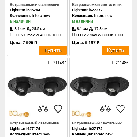
Встраиваемый светильник
Встраиваемый светильник
Lightstar i636264
Lightstar i627272
Коллекция:
Intero new
Коллекция:
Intero new
В наличии
В наличии
В:
8.1 см
Д:
25.5 см
В:
8.1 см
Д:
17.3 см
LED x 3 max W 4000K 1500Lm
LED x 2 max W 3000K 1000Lm
Цена: 7 596 Р.
Цена: 5 197 Р.
Купить
Купить
211487
211486
Встраиваемый светильник
Встраиваемый светильник
Lightstar i627174
Lightstar i627172
Коллекция:
Intero new
Коллекция:
Intero new