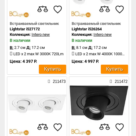
Встраиваемый светильник
Встраиваемый светильник
Lightstar i527172
Lightstar i526264
Коллекция:
Intero new
Коллекция:
Intero new
В наличии
В наличии
В:
2.7 см
Д:
17.2 см
В:
8.1 см
Д:
17.2 см
LED x 2 max W 3000K 720Lm
LED x 2 max W 4000K 1000Lm
Цена: 4 397 Р.
Цена: 4 997 Р.
Купить
Купить
211473
211472