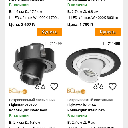
В наличии
В наличии
В:
4.6 см
Д:
17.2 см
В:
2.7 см
Д:
6.8 см
LED x 2 max W 4000K 1700Lm
LED x 1 max W 4000K 360Lm
Цена: 3 697 Р.
Цена: 1 799 Р.
Купить
Купить
211499
211498
Встраиваемый светильник
Встраиваемый светильник
Lightstar 217172
Lightstar i617164
Коллекция:
Intero new
Коллекция:
Intero new
В наличии
В наличии
В:
2.7 см
Д:
6.8 см
В:
2.7 см
Д:
9 см