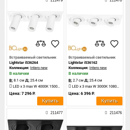
211479
211478
Встраиваемый светильник
Встраиваемый светильник
Lightstar i536264
Lightstar i536162
Коллекция:
Intero new
Коллекция:
Intero new
В наличии
В наличии
В:
8.1 см
Д:
25.4 см
В:
2.7 см
Д:
25.4 см
LED x 3 max W 4000K 1500Lm
LED x 3 max W 3000K 1080Lm
Цена: 7 296 Р.
Цена: 6 396 Р.
Купить
Купить
211477
211476