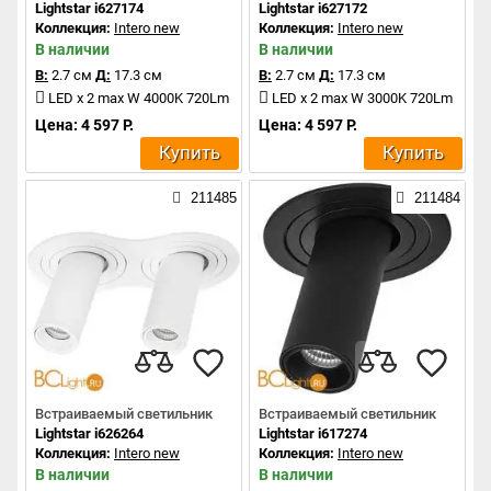
Lightstar i627174
Lightstar i627172
Коллекция:
Intero new
Коллекция:
Intero new
В наличии
В наличии
В:
2.7 см
Д:
17.3 см
В:
2.7 см
Д:
17.3 см
LED x 2 max W 4000K 720Lm
LED x 2 max W 3000K 720Lm
Цена: 4 597 Р.
Цена: 4 597 Р.
Купить
Купить
211485
211484
Встраиваемый светильник
Встраиваемый светильник
Lightstar i626264
Lightstar i617274
Коллекция:
Intero new
Коллекция:
Intero new
В наличии
В наличии