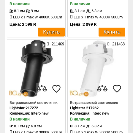
В наличии
В наличии
В:
8.1 см
Д:
9 см
В:
8.1 см
Д:
6.8 см
LED x 1 max W 4000K 500Lm
LED x 1 max W 4000K 500Lm
Цена: 2 598 Р.
Цена: 2 099 Р.
Купить
Купить
211469
211468
Встраиваемый светильник
Встраиваемый светильник
Lightstar 217272
Lightstar 217262
Коллекция:
Intero new
Коллекция:
Intero new
В наличии
В наличии
В:
8.1 см
Д:
6.8 см
В:
8.1 см
Д:
6.8 см
LED x 1 max W 3000K 500Lm
LED x 1 max W 3000K 500Lm