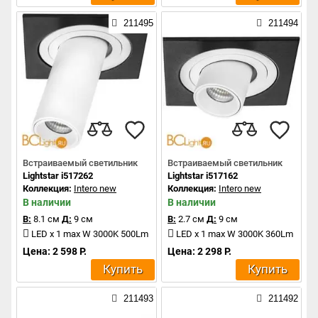
211495
211494
Встраиваемый светильник
Встраиваемый светильник
Lightstar i517262
Lightstar i517162
Коллекция:
Intero new
Коллекция:
Intero new
В наличии
В наличии
В:
8.1 см
Д:
9 см
В:
2.7 см
Д:
9 см
LED x 1 max W 3000K 500Lm
LED x 1 max W 3000K 360Lm
Цена: 2 598 Р.
Цена: 2 298 Р.
Купить
Купить
211493
211492