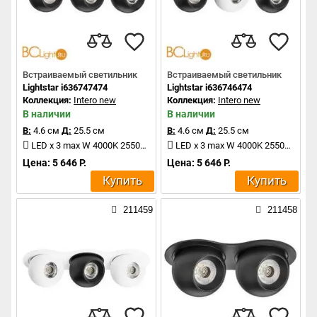
Встраиваемый светильник
Встраиваемый светильник
Lightstar i636747474
Lightstar i636746474
Коллекция:
Intero new
Коллекция:
Intero new
В наличии
В наличии
В:
4.6 см
Д:
25.5 см
В:
4.6 см
Д:
25.5 см
LED x 3 max W 4000K 2550Lm
LED x 3 max W 4000K 2550Lm
Цена: 5 646 Р.
Цена: 5 646 Р.
Купить
Купить
211459
211458