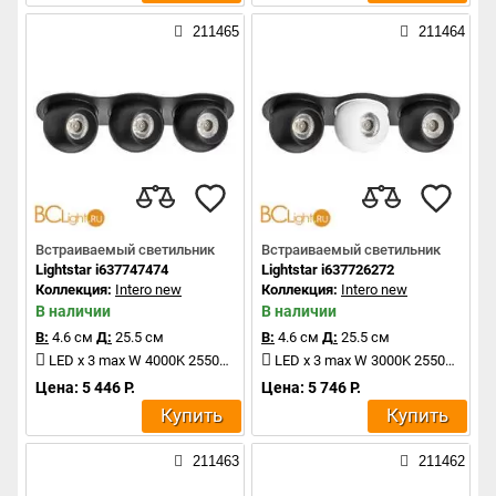
211465
211464
Встраиваемый светильник
Встраиваемый светильник
Lightstar i637747474
Lightstar i637726272
Коллекция:
Intero new
Коллекция:
Intero new
В наличии
В наличии
В:
4.6 см
Д:
25.5 см
В:
4.6 см
Д:
25.5 см
LED x 3 max W 4000K 2550Lm
LED x 3 max W 3000K 2550Lm
Цена: 5 446 Р.
Цена: 5 746 Р.
Купить
Купить
211463
211462