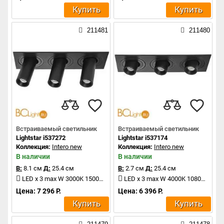
Купить
Купить
211481
211480
Встраиваемый светильник
Встраиваемый светильник
Lightstar i537272
Lightstar i537174
Коллекция:
Intero new
Коллекция:
Intero new
В наличии
В наличии
В:
8.1 см
Д:
25.4 см
В:
2.7 см
Д:
25.4 см
LED x 3 max W 3000K 1500Lm
LED x 3 max W 4000K 1080Lm
Цена: 7 296 Р.
Цена: 6 396 Р.
Купить
Купить