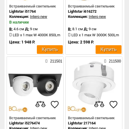
Встраиваемый светильник
Встраиваемый светильник
Lightstar i51764
Lightstar i616272
Коллекция:
Intero new
Коллекция:
Intero new
В наличии
В:
4.6 см
Д:
9 см
В:
8.1 см
Д:
9 см
LED x 1 max W 4000K 850Lm
LED x 1 max W 3000K 500Lm
Цена: 1 948 Р.
Цена: 2 598 Р.
Купить
Купить
211501
211500
Встраиваемый светильник
Встраиваемый светильник
Lightstar i5276474
Lightstar 217164
Коллекция:
Intero new
Коллекция:
Intero new