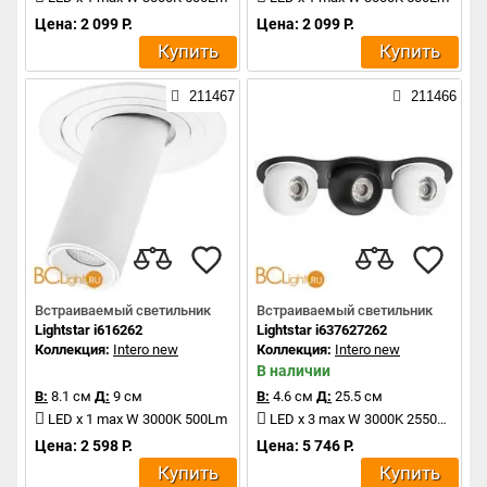
Цена: 2 099 Р.
Цена: 2 099 Р.
Купить
Купить
211467
211466
Встраиваемый светильник
Встраиваемый светильник
Lightstar i616262
Lightstar i637627262
Коллекция:
Intero new
Коллекция:
Intero new
В наличии
В:
8.1 см
Д:
9 см
В:
4.6 см
Д:
25.5 см
LED x 1 max W 3000K 500Lm
LED x 3 max W 3000K 2550Lm
Цена: 2 598 Р.
Цена: 5 746 Р.
Купить
Купить