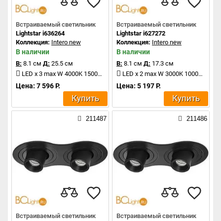
Встраиваемый светильник
Встраиваемый светильник
Lightstar i636264
Lightstar i627272
Коллекция:
Intero new
Коллекция:
Intero new
В наличии
В наличии
В:
8.1 см
Д:
25.5 см
В:
8.1 см
Д:
17.3 см
LED x 3 max W 4000K 1500Lm
LED x 2 max W 3000K 1000Lm
Цена: 7 596 Р.
Цена: 5 197 Р.
Купить
Купить
211487
211486
Встраиваемый светильник
Встраиваемый светильник