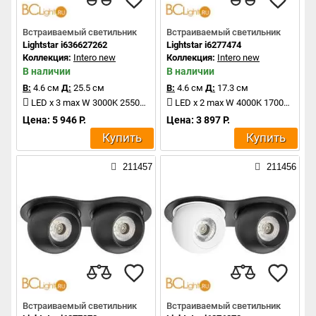
Встраиваемый светильник
Встраиваемый светильник
Lightstar i636627262
Lightstar i6277474
Коллекция:
Intero new
Коллекция:
Intero new
В наличии
В наличии
В:
4.6 см
Д:
25.5 см
В:
4.6 см
Д:
17.3 см
LED x 3 max W 3000K 2550Lm
LED x 2 max W 4000K 1700Lm
Цена: 5 946 Р.
Цена: 3 897 Р.
Купить
Купить
211457
211456
Встраиваемый светильник
Встраиваемый светильник