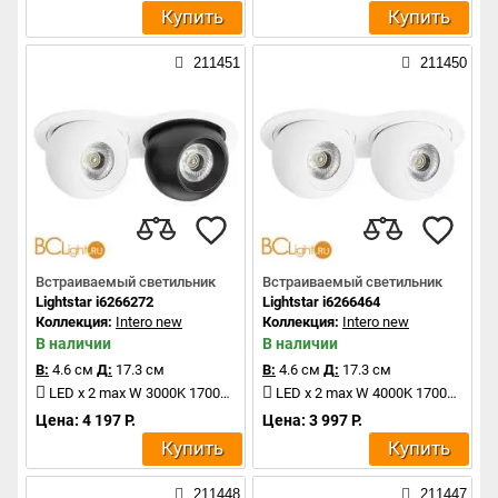
Купить
Купить
211451
211450
Встраиваемый светильник
Встраиваемый светильник
Lightstar i6266272
Lightstar i6266464
Коллекция:
Intero new
Коллекция:
Intero new
В наличии
В наличии
В:
4.6 см
Д:
17.3 см
В:
4.6 см
Д:
17.3 см
LED x 2 max W 3000K 1700Lm
LED x 2 max W 4000K 1700Lm
Цена: 4 197 Р.
Цена: 3 997 Р.
Купить
Купить
211448
211447