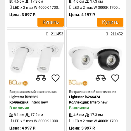
В:
4.6 см
Д:
17.3 см
В:
4.6 см
Д:
17.3 см
LED x 2 max W 4000K 1700Lm
LED x 2 max W 3000K 1700Lm
Цена: 3 897 Р.
Цена: 4 197 Р.
Купить
Купить
211453
211452
Встраиваемый светильник
Встраиваемый светильник
Lightstar i526262
Lightstar i6266474
Коллекция:
Intero new
Коллекция:
Intero new
В наличии
В наличии
В:
8.1 см
Д:
17.2 см
В:
4.6 см
Д:
17.3 см
LED x 2 max W 3000K 1000Lm
LED x 2 max W 4000K 1700Lm
Цена: 4 997 Р.
Цена: 3 997 Р.