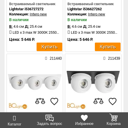
Встраиваемый светильник
Встраиваемый светильник
Lightstar i536727272
Lightstar i536627262
Коллекция:
Intero new
Коллекция:
Intero new
В наличии
В наличии
В:
4.6 см
Д:
25.4 см
В:
4.6 см
Д:
25.4 см
LED x 3 max W 3000K 2550Lm
LED x 3 max W 3000K 2550Lm
Цена: 5 646 Р.
Цена: 5 646 Р.
Купить
Купить
211440
211439
Встраиваемый светильник
Встраиваемый светильник
Lightstar i536626262
Lightstar i5276464
Задать вопрос
Избранное
Корзина
Каталог
Коллекция:
Intero new
Коллекция:
Intero new