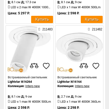
В:
8.1 см
Д:
17.3 см
В:
8.1 см
Д:
9 см
LED x 2 max W 4000K 1000Lm
LED x 1 max W 4000K 500Lm
Цена: 5 297 Р.
Цена: 2 598 Р.
Купить
Купить
211483
211482
Встраиваемый светильник
Встраиваемый светильник
Lightstar i616264
Lightstar i616164
Коллекция:
Intero new
Коллекция:
Intero new
В:
8.1 см
Д:
9 см
В:
2.7 см
Д:
9 см
LED x 1 max W 4000K 500Lm
LED x 1 max W 4000K 360Lm
Цена: 2 598 Р.
Цена: 2 298 Р.