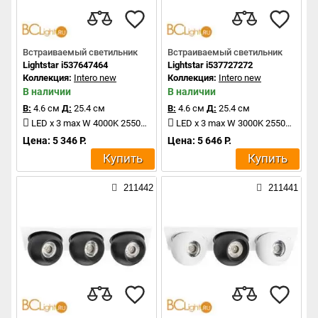
Встраиваемый светильник
Встраиваемый светильник
Lightstar i537647464
Lightstar i537727272
Коллекция:
Intero new
Коллекция:
Intero new
В наличии
В наличии
В:
4.6 см
Д:
25.4 см
В:
4.6 см
Д:
25.4 см
LED x 3 max W 4000K 2550Lm
LED x 3 max W 3000K 2550Lm
Цена: 5 346 Р.
Цена: 5 646 Р.
Купить
Купить
211442
211441