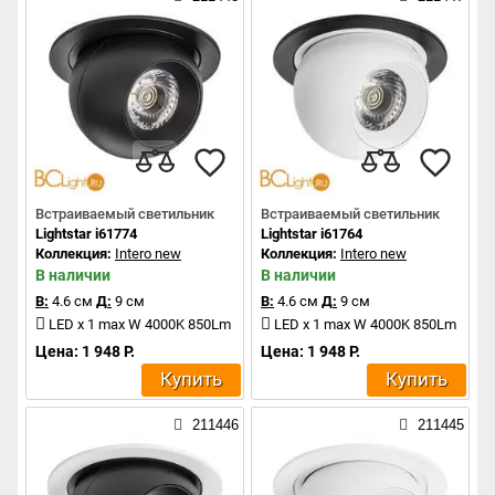
Встраиваемый светильник
Встраиваемый светильник
Lightstar i61774
Lightstar i61764
Коллекция:
Intero new
Коллекция:
Intero new
В наличии
В наличии
В:
4.6 см
Д:
9 см
В:
4.6 см
Д:
9 см
LED x 1 max W 4000K 850Lm
LED x 1 max W 4000K 850Lm
Цена: 1 948 Р.
Цена: 1 948 Р.
Купить
Купить
211446
211445