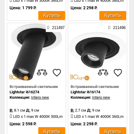
LED x 1 max W 3000K 360Lm
LED x 1 max W 4000K 360Lm
Цена: 1 799 Р.
Цена: 2 298 Р.
Купить
Купить
211497
211496
Встраиваемый светильник
Встраиваемый светильник
Lightstar i616274
Lightstar i616174
Коллекция:
Intero new
Коллекция:
Intero new
В:
8.1 см
Д:
9 см
В:
2.7 см
Д:
9 см
LED x 1 max W 4000K 500Lm
LED x 1 max W 4000K 360Lm
Цена: 2 598 Р.
Цена: 2 298 Р.
Купить
Купить