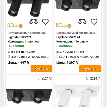
Встраиваемый светильник
Встраиваемый светильник
Lightstar i527274
Lightstar i527174
Коллекция:
Intero new
Коллекция:
Intero new
В наличии
В наличии
В:
8.1 см
Д:
17.2 см
В:
2.7 см
Д:
17.2 см
LED x 2 max W 4000K 1000Lm
LED x 2 max W 4000K 720Lm
Цена: 4 997 Р.
Цена: 4 397 Р.
Купить
Купить
211475
211474