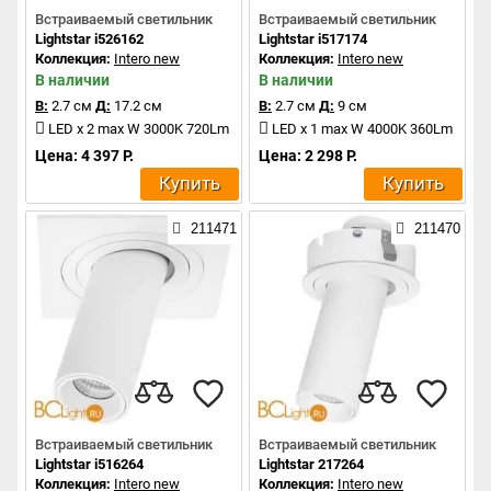
Встраиваемый светильник
Встраиваемый светильник
Lightstar i526162
Lightstar i517174
Коллекция:
Intero new
Коллекция:
Intero new
В наличии
В наличии
В:
2.7 см
Д:
17.2 см
В:
2.7 см
Д:
9 см
LED x 2 max W 3000K 720Lm
LED x 1 max W 4000K 360Lm
Цена: 4 397 Р.
Цена: 2 298 Р.
Купить
Купить
211471
211470
Встраиваемый светильник
Встраиваемый светильник
Lightstar i516264
Lightstar 217264
Коллекция:
Intero new
Коллекция:
Intero new