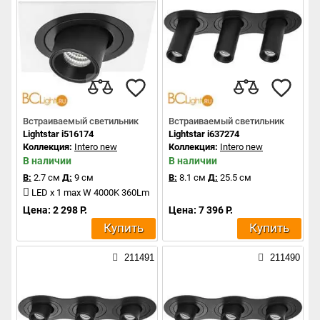
Встраиваемый светильник
Встраиваемый светильник
Lightstar i516174
Lightstar i637274
Коллекция:
Intero new
Коллекция:
Intero new
В наличии
В наличии
В:
2.7 см
Д:
9 см
В:
8.1 см
Д:
25.5 см
LED x 1 max W 4000K 360Lm
Цена: 2 298 Р.
Цена: 7 396 Р.
Купить
Купить
211491
211490