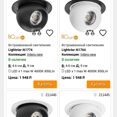
Встраиваемый светильник
Встраиваемый светильник
Lightstar i61774
Lightstar i61764
Коллекция:
Intero new
Коллекция:
Intero new
В наличии
В наличии
В:
4.6 см
Д:
9 см
В:
4.6 см
Д:
9 см
LED x 1 max W 4000K 850Lm
LED x 1 max W 4000K 850Lm
Цена: 1 948 Р.
Цена: 1 948 Р.
Купить
Купить
211446
211445