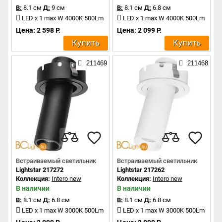
В:
8.1 см
Д:
9 см
В:
8.1 см
Д:
6.8 см
LED x 1 max W 4000K 500Lm
LED x 1 max W 4000K 500Lm
Цена: 2 598 Р.
Цена: 2 099 Р.
Купить
Купить
211469
211468
Встраиваемый светильник
Встраиваемый светильник
Lightstar 217272
Lightstar 217262
Коллекция:
Intero new
Коллекция:
Intero new
В наличии
В наличии
В:
8.1 см
Д:
6.8 см
В:
8.1 см
Д:
6.8 см
LED x 1 max W 3000K 500Lm
LED x 1 max W 3000K 500Lm