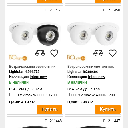
211451
211450
Встраиваемый светильник
Встраиваемый светильник
Lightstar i6266272
Lightstar i6266464
Коллекция:
Intero new
Коллекция:
Intero new
В наличии
В наличии
В:
4.6 см
Д:
17.3 см
В:
4.6 см
Д:
17.3 см
LED x 2 max W 3000K 1700Lm
LED x 2 max W 4000K 1700Lm
Цена: 4 197 Р.
Цена: 3 997 Р.
Купить
Купить
211448
211447