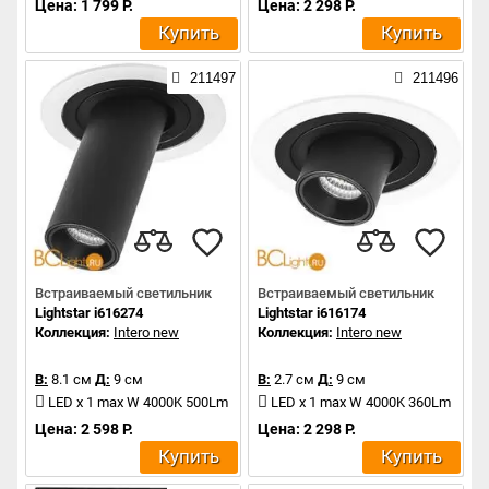
Цена: 1 799 Р.
Цена: 2 298 Р.
Купить
Купить
211497
211496
Встраиваемый светильник
Встраиваемый светильник
Lightstar i616274
Lightstar i616174
Коллекция:
Intero new
Коллекция:
Intero new
В:
8.1 см
Д:
9 см
В:
2.7 см
Д:
9 см
LED x 1 max W 4000K 500Lm
LED x 1 max W 4000K 360Lm
Цена: 2 598 Р.
Цена: 2 298 Р.
Купить
Купить