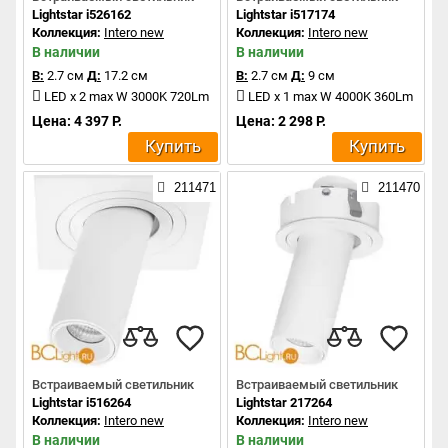
Lightstar i526162
Lightstar i517174
Коллекция:
Intero new
Коллекция:
Intero new
В наличии
В наличии
В:
2.7 см
Д:
17.2 см
В:
2.7 см
Д:
9 см
LED x 2 max W 3000K 720Lm
LED x 1 max W 4000K 360Lm
Цена: 4 397 Р.
Цена: 2 298 Р.
Купить
Купить
211471
211470
Встраиваемый светильник
Встраиваемый светильник
Lightstar i516264
Lightstar 217264
Коллекция:
Intero new
Коллекция:
Intero new
В наличии
В наличии