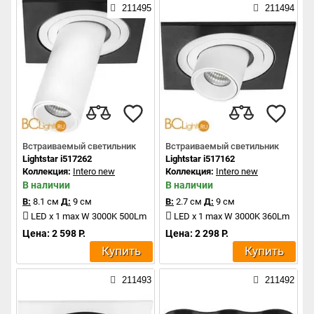
211495
211494
Встраиваемый светильник
Встраиваемый светильник
Lightstar i517262
Lightstar i517162
Коллекция:
Intero new
Коллекция:
Intero new
В наличии
В наличии
В:
8.1 см
Д:
9 см
В:
2.7 см
Д:
9 см
LED x 1 max W 3000K 500Lm
LED x 1 max W 3000K 360Lm
Цена: 2 598 Р.
Цена: 2 298 Р.
Купить
Купить
211493
211492