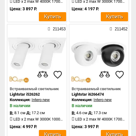
LED x 2 max W 4000K 1700Lm
LED x 2 max W 3000K 1700Lm
Цена: 3 897 Р.
Цена: 4 197 Р.
Купить
Купить
211453
211452
Встраиваемый светильник
Встраиваемый светильник
Lightstar i526262
Lightstar i6266474
Коллекция:
Intero new
Коллекция:
Intero new
В наличии
В наличии
В:
8.1 см
Д:
17.2 см
В:
4.6 см
Д:
17.3 см
LED x 2 max W 3000K 1000Lm
LED x 2 max W 4000K 1700Lm
Цена: 4 997 Р.
Цена: 3 997 Р.
Купить
Купить