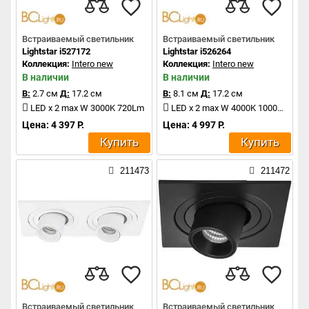
Встраиваемый светильник
Встраиваемый светильник
Lightstar i527172
Lightstar i526264
Коллекция:
Intero new
Коллекция:
Intero new
В наличии
В наличии
В:
2.7 см
Д:
17.2 см
В:
8.1 см
Д:
17.2 см
LED x 2 max W 3000K 720Lm
LED x 2 max W 4000K 1000Lm
Цена: 4 397 Р.
Цена: 4 997 Р.
Купить
Купить
211473
211472
Встраиваемый светильник
Встраиваемый светильник