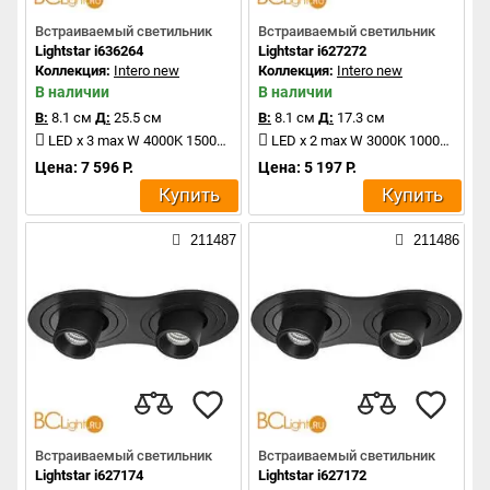
Встраиваемый светильник
Встраиваемый светильник
Lightstar i636264
Lightstar i627272
Коллекция:
Intero new
Коллекция:
Intero new
В наличии
В наличии
В:
8.1 см
Д:
25.5 см
В:
8.1 см
Д:
17.3 см
LED x 3 max W 4000K 1500Lm
LED x 2 max W 3000K 1000Lm
Цена: 7 596 Р.
Цена: 5 197 Р.
Купить
Купить
211487
211486
Встраиваемый светильник
Встраиваемый светильник
Lightstar i627174
Lightstar i627172