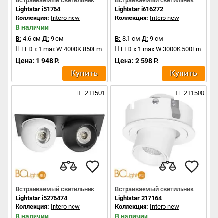
Встраиваемый светильник
Встраиваемый светильник
Lightstar i51764
Lightstar i616272
Коллекция:
Intero new
Коллекция:
Intero new
В наличии
В:
4.6 см
Д:
9 см
В:
8.1 см
Д:
9 см
LED x 1 max W 4000K 850Lm
LED x 1 max W 3000K 500Lm
Цена: 1 948 Р.
Цена: 2 598 Р.
Купить
Купить
211501
211500
Встраиваемый светильник
Встраиваемый светильник
Lightstar i5276474
Lightstar 217164
Коллекция:
Intero new
Коллекция:
Intero new
В наличии
В наличии