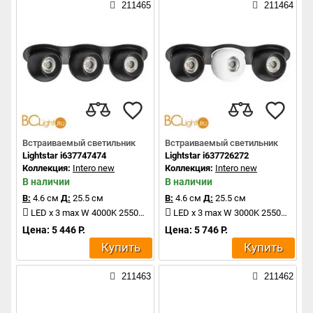
211465
211464
Встраиваемый светильник
Встраиваемый светильник
Lightstar i637747474
Lightstar i637726272
Коллекция:
Intero new
Коллекция:
Intero new
В наличии
В наличии
В:
4.6 см
Д:
25.5 см
В:
4.6 см
Д:
25.5 см
LED x 3 max W 4000K 2550Lm
LED x 3 max W 3000K 2550Lm
Цена: 5 446 Р.
Цена: 5 746 Р.
Купить
Купить
211463
211462