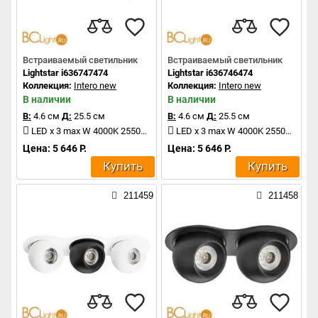
Встраиваемый светильник
Встраиваемый светильник
Lightstar i636747474
Lightstar i636746474
Коллекция:
Intero new
Коллекция:
Intero new
В наличии
В наличии
В:
4.6 см
Д:
25.5 см
В:
4.6 см
Д:
25.5 см
LED x 3 max W 4000K 2550Lm
LED x 3 max W 4000K 2550Lm
Цена: 5 646 Р.
Цена: 5 646 Р.
Купить
Купить
211459
211458