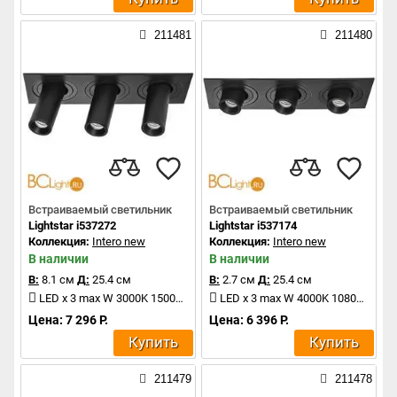
211481
211480
Встраиваемый светильник
Встраиваемый светильник
Lightstar i537272
Lightstar i537174
Коллекция:
Intero new
Коллекция:
Intero new
В наличии
В наличии
В:
8.1 см
Д:
25.4 см
В:
2.7 см
Д:
25.4 см
LED x 3 max W 3000K 1500Lm
LED x 3 max W 4000K 1080Lm
Цена: 7 296 Р.
Цена: 6 396 Р.
Купить
Купить
211479
211478