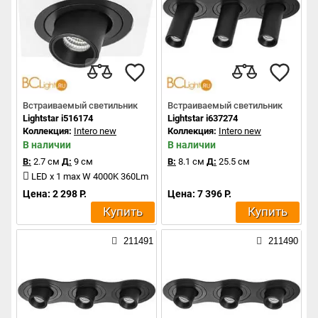
Встраиваемый светильник
Встраиваемый светильник
Lightstar i516174
Lightstar i637274
Коллекция:
Intero new
Коллекция:
Intero new
В наличии
В наличии
В:
2.7 см
Д:
9 см
В:
8.1 см
Д:
25.5 см
LED x 1 max W 4000K 360Lm
Цена: 2 298 Р.
Цена: 7 396 Р.
Купить
Купить
211491
211490