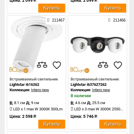
Цена: 2 099 Р.
Цена: 2 099 Р.
Купить
Купить
211467
211466
Встраиваемый светильник
Встраиваемый светильник
Lightstar i616262
Lightstar i637627262
Коллекция:
Intero new
Коллекция:
Intero new
В наличии
В:
8.1 см
Д:
9 см
В:
4.6 см
Д:
25.5 см
LED x 1 max W 3000K 500Lm
LED x 3 max W 3000K 2550Lm
Цена: 2 598 Р.
Цена: 5 746 Р.
Купить
Купить