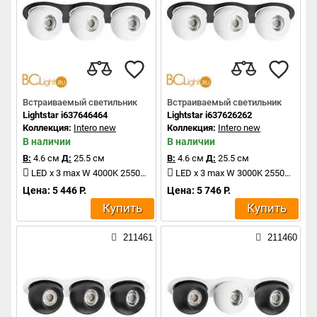
Встраиваемый светильник
Встраиваемый светильник
Lightstar i637646464
Lightstar i637626262
Коллекция:
Intero new
Коллекция:
Intero new
В наличии
В наличии
В:
4.6 см
Д:
25.5 см
В:
4.6 см
Д:
25.5 см
LED x 3 max W 4000K 2550Lm
LED x 3 max W 3000K 2550Lm
Цена: 5 446 Р.
Цена: 5 746 Р.
Купить
Купить
211461
211460