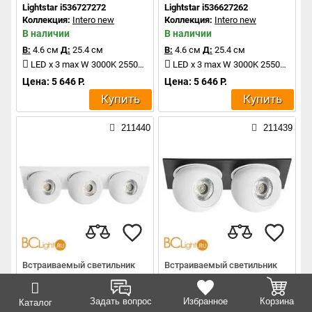
Lightstar i536727272
Lightstar i536627262
Коллекция:
Intero new
Коллекция:
Intero new
В наличии
В наличии
В:
4.6 см
Д:
25.4 см
В:
4.6 см
Д:
25.4 см
LED x 3 max W 3000K 2550Lm
LED x 3 max W 3000K 2550Lm
Цена: 5 646 Р.
Цена: 5 646 Р.
Купить
Купить
211440
211439
Встраиваемый светильник
Встраиваемый светильник
Lightstar i536626262
Lightstar i5276464
Коллекция:
Intero new
Коллекция:
Intero new
Задать вопрос
Избранное
Корзина
Каталог
В наличии
В наличии