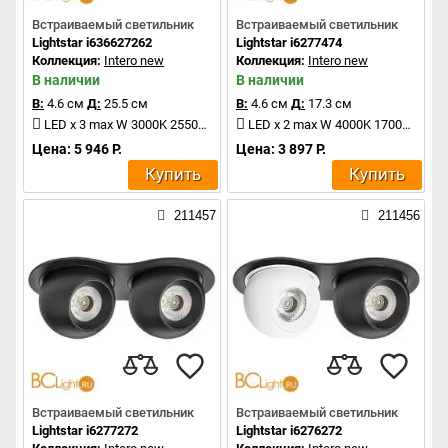
Встраиваемый светильник
Встраиваемый светильник
Lightstar i636627262
Lightstar i6277474
Коллекция:
Intero new
Коллекция:
Intero new
В наличии
В наличии
В:
4.6 см
Д:
25.5 см
В:
4.6 см
Д:
17.3 см
LED x 3 max W 3000K 2550Lm
LED x 2 max W 4000K 1700Lm
Цена: 5 946 Р.
Цена: 3 897 Р.
Купить
Купить
211457
211456
Встраиваемый светильник
Встраиваемый светильник
Lightstar i6277272
Lightstar i6276272