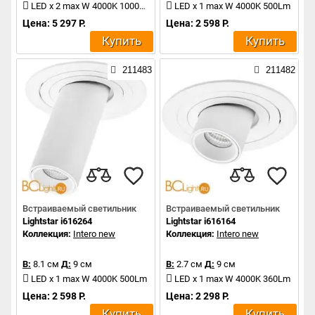
LED x 2 max W 4000K 1000Lm
LED x 1 max W 4000K 500Lm
Цена: 5 297 Р.
Цена: 2 598 Р.
Купить
Купить
211483
211482
Встраиваемый светильник
Встраиваемый светильник
Lightstar i616264
Lightstar i616164
Коллекция:
Intero new
Коллекция:
Intero new
В:
8.1 см
Д:
9 см
В:
2.7 см
Д:
9 см
LED x 1 max W 4000K 500Lm
LED x 1 max W 4000K 360Lm
Цена: 2 598 Р.
Цена: 2 298 Р.
Купить
Купить