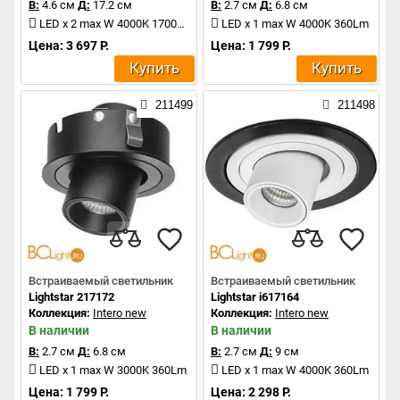
В:
4.6 см
Д:
17.2 см
В:
2.7 см
Д:
6.8 см
LED x 2 max W 4000K 1700Lm
LED x 1 max W 4000K 360Lm
Цена: 3 697 Р.
Цена: 1 799 Р.
Купить
Купить
211499
211498
Встраиваемый светильник
Встраиваемый светильник
Lightstar 217172
Lightstar i617164
Коллекция:
Intero new
Коллекция:
Intero new
В наличии
В наличии
В:
2.7 см
Д:
6.8 см
В:
2.7 см
Д:
9 см
LED x 1 max W 3000K 360Lm
LED x 1 max W 4000K 360Lm
Цена: 1 799 Р.
Цена: 2 298 Р.