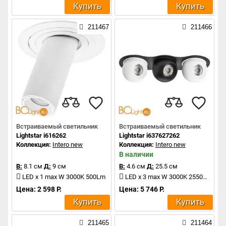
Купить
Купить
211467
211466
Встраиваемый светильник
Встраиваемый светильник
Lightstar i616262
Lightstar i637627262
Коллекция:
Intero new
Коллекция:
Intero new
В наличии
В:
8.1 см
Д:
9 см
В:
4.6 см
Д:
25.5 см
LED x 1 max W 3000K 500Lm
LED x 3 max W 3000K 2550Lm
Цена: 2 598 Р.
Цена: 5 746 Р.
Купить
Купить
211465
211464