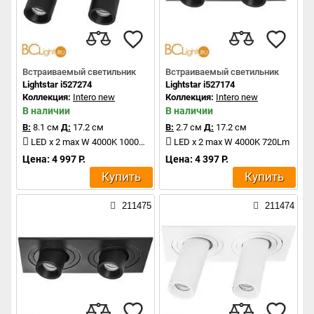
Встраиваемый светильник
Встраиваемый светильник
Lightstar i527274
Lightstar i527174
Коллекция:
Intero new
Коллекция:
Intero new
В наличии
В наличии
В:
8.1 см
Д:
17.2 см
В:
2.7 см
Д:
17.2 см
LED x 2 max W 4000K 1000Lm
LED x 2 max W 4000K 720Lm
Цена: 4 997 Р.
Цена: 4 397 Р.
Купить
Купить
211475
211474