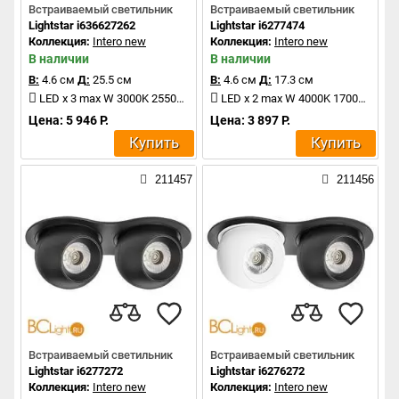
Встраиваемый светильник
Встраиваемый светильник
Lightstar i636627262
Lightstar i6277474
Коллекция:
Intero new
Коллекция:
Intero new
В наличии
В наличии
В:
4.6 см
Д:
25.5 см
В:
4.6 см
Д:
17.3 см
LED x 3 max W 3000K 2550Lm
LED x 2 max W 4000K 1700Lm
Цена: 5 946 Р.
Цена: 3 897 Р.
Купить
Купить
211457
211456
Встраиваемый светильник
Встраиваемый светильник
Lightstar i6277272
Lightstar i6276272
Коллекция:
Intero new
Коллекция:
Intero new