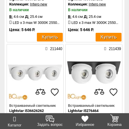
Коллекция:
Intero new
Коллекция:
Intero new
В наличии
В наличии
В:
4.6 см
Д:
25.4 см
В:
4.6 см
Д:
25.4 см
LED x 3 max W 3000K 2550Lm
LED x 3 max W 3000K 2550Lm
Цена: 5 646 Р.
Цена: 5 646 Р.
Купить
Купить
211440
211439
Встраиваемый светильник
Встраиваемый светильник
Lightstar i536626262
Lightstar i5276464
Коллекция:
Intero new
Коллекция:
Intero new
В наличии
В наличии
Задать вопрос
Избранное
Корзина
Каталог
В:
4.6 см
Д:
25.4 см
В:
4.6 см
Д:
17.2 см