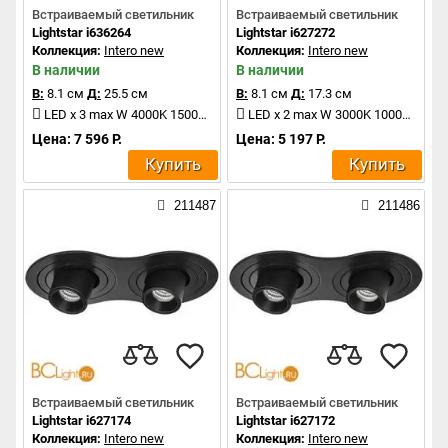
Встраиваемый светильник
Встраиваемый светильник
Lightstar i636264
Lightstar i627272
Коллекция:
Intero new
Коллекция:
Intero new
В наличии
В наличии
В:
8.1 см
Д:
25.5 см
В:
8.1 см
Д:
17.3 см
LED x 3 max W 4000K 1500Lm
LED x 2 max W 3000K 1000Lm
Цена: 7 596 Р.
Цена: 5 197 Р.
Купить
Купить
211487
211486
Встраиваемый светильник
Встраиваемый светильник
Lightstar i627174
Lightstar i627172
Коллекция:
Intero new
Коллекция:
Intero new