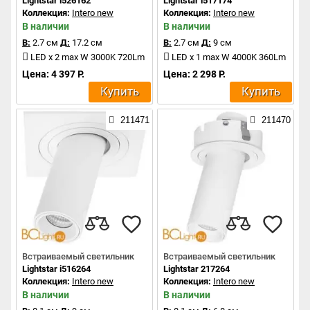
Lightstar i526162
Lightstar i517174
Коллекция:
Intero new
Коллекция:
Intero new
В наличии
В наличии
В:
2.7 см
Д:
17.2 см
В:
2.7 см
Д:
9 см
LED x 2 max W 3000K 720Lm
LED x 1 max W 4000K 360Lm
Цена: 4 397 Р.
Цена: 2 298 Р.
Купить
Купить
211471
211470
Встраиваемый светильник
Встраиваемый светильник
Lightstar i516264
Lightstar 217264
Коллекция:
Intero new
Коллекция:
Intero new
В наличии
В наличии