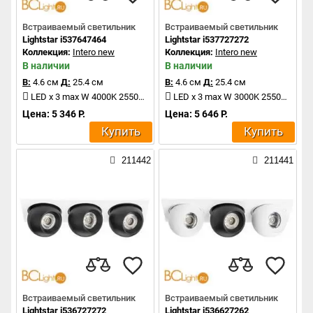
Встраиваемый светильник
Встраиваемый светильник
Lightstar i537647464
Lightstar i537727272
Коллекция:
Intero new
Коллекция:
Intero new
В наличии
В наличии
В:
4.6 см
Д:
25.4 см
В:
4.6 см
Д:
25.4 см
LED x 3 max W 4000K 2550Lm
LED x 3 max W 3000K 2550Lm
Цена: 5 346 Р.
Цена: 5 646 Р.
Купить
Купить
211442
211441
Встраиваемый светильник
Встраиваемый светильник
Lightstar i536727272
Lightstar i536627262