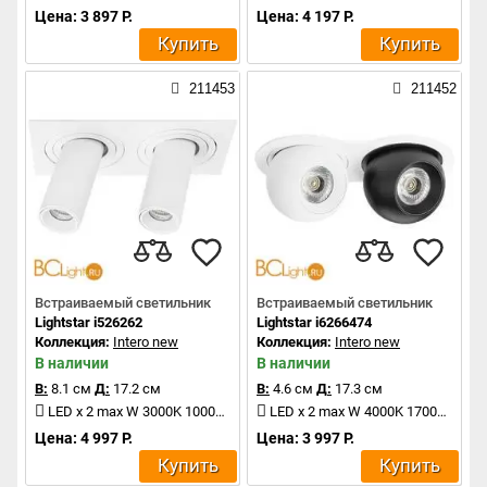
Цена: 3 897 Р.
Цена: 4 197 Р.
Купить
Купить
211453
211452
Встраиваемый светильник
Встраиваемый светильник
Lightstar i526262
Lightstar i6266474
Коллекция:
Intero new
Коллекция:
Intero new
В наличии
В наличии
В:
8.1 см
Д:
17.2 см
В:
4.6 см
Д:
17.3 см
LED x 2 max W 3000K 1000Lm
LED x 2 max W 4000K 1700Lm
Цена: 4 997 Р.
Цена: 3 997 Р.
Купить
Купить