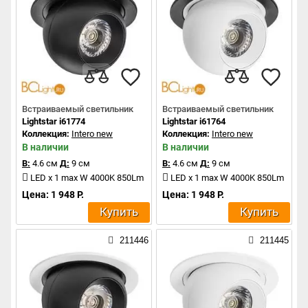
Встраиваемый светильник
Встраиваемый светильник
Lightstar i61774
Lightstar i61764
Коллекция:
Intero new
Коллекция:
Intero new
В наличии
В наличии
В:
4.6 см
Д:
9 см
В:
4.6 см
Д:
9 см
LED x 1 max W 4000K 850Lm
LED x 1 max W 4000K 850Lm
Цена: 1 948 Р.
Цена: 1 948 Р.
Купить
Купить
211446
211445