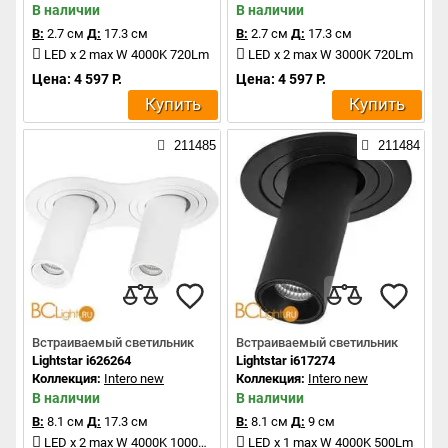
В наличии
В наличии
В:
2.7 см
Д:
17.3 см
В:
2.7 см
Д:
17.3 см
LED x 2 max W 4000K 720Lm
LED x 2 max W 3000K 720Lm
Цена: 4 597 Р.
Цена: 4 597 Р.
Купить
Купить
211485
211484
Встраиваемый светильник
Встраиваемый светильник
Lightstar i626264
Lightstar i617274
Коллекция:
Intero new
Коллекция:
Intero new
В наличии
В наличии
В:
8.1 см
Д:
17.3 см
В:
8.1 см
Д:
9 см
LED x 2 max W 4000K 1000Lm
LED x 1 max W 4000K 500Lm