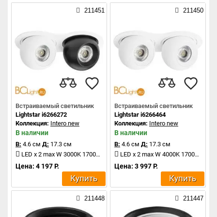
211451
211450
Встраиваемый светильник
Встраиваемый светильник
Lightstar i6266272
Lightstar i6266464
Коллекция:
Intero new
Коллекция:
Intero new
В наличии
В наличии
В:
4.6 см
Д:
17.3 см
В:
4.6 см
Д:
17.3 см
LED x 2 max W 3000K 1700Lm
LED x 2 max W 4000K 1700Lm
Цена: 4 197 Р.
Цена: 3 997 Р.
Купить
Купить
211448
211447