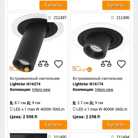
Купить
Купить
211497
211496
Встраиваемый светильник
Встраиваемый светильник
Lightstar i616274
Lightstar i616174
Коллекция:
Intero new
Коллекция:
Intero new
В:
8.1 см
Д:
9 см
В:
2.7 см
Д:
9 см
LED x 1 max W 4000K 500Lm
LED x 1 max W 4000K 360Lm
Цена: 2 598 Р.
Цена: 2 298 Р.
Купить
Купить
211495
211494