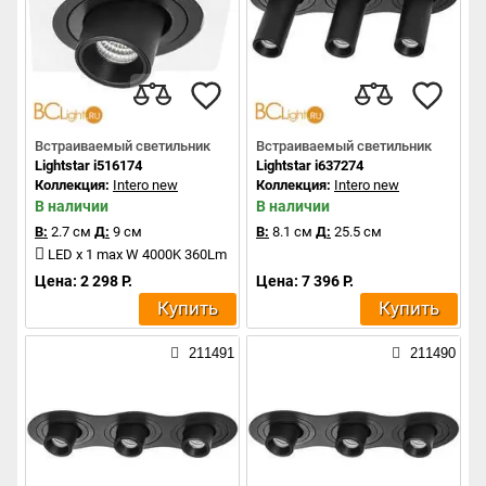
Встраиваемый светильник
Встраиваемый светильник
Lightstar i516174
Lightstar i637274
Коллекция:
Intero new
Коллекция:
Intero new
В наличии
В наличии
В:
2.7 см
Д:
9 см
В:
8.1 см
Д:
25.5 см
LED x 1 max W 4000K 360Lm
Цена: 2 298 Р.
Цена: 7 396 Р.
Купить
Купить
211491
211490