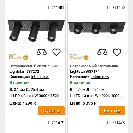
211481
211480
Встраиваемый светильник
Встраиваемый светильник
Lightstar i537272
Lightstar i537174
Коллекция:
Intero new
Коллекция:
Intero new
В наличии
В наличии
В:
8.1 см
Д:
25.4 см
В:
2.7 см
Д:
25.4 см
LED x 3 max W 3000K 1500Lm
LED x 3 max W 4000K 1080Lm
Цена: 7 296 Р.
Цена: 6 396 Р.
Купить
Купить
211479
211478