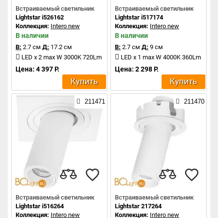
Встраиваемый светильник
Встраиваемый светильник
Lightstar i526162
Lightstar i517174
Коллекция:
Intero new
Коллекция:
Intero new
В наличии
В наличии
В:
2.7 см
Д:
17.2 см
В:
2.7 см
Д:
9 см
LED x 2 max W 3000K 720Lm
LED x 1 max W 4000K 360Lm
Цена: 4 397 Р.
Цена: 2 298 Р.
Купить
Купить
211471
211470
Встраиваемый светильник
Встраиваемый светильник
Lightstar i516264
Lightstar 217264
Коллекция:
Intero new
Коллекция:
Intero new