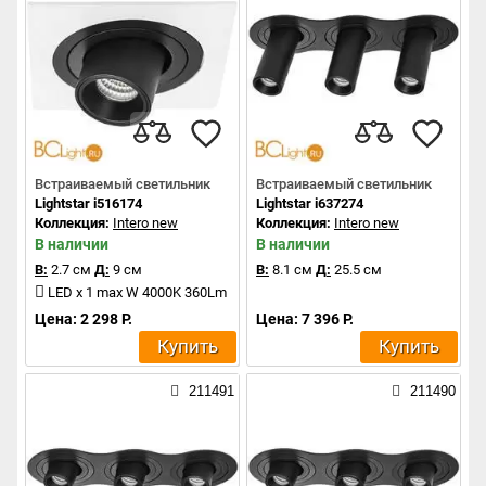
Встраиваемый светильник
Встраиваемый светильник
Lightstar i516174
Lightstar i637274
Коллекция:
Intero new
Коллекция:
Intero new
В наличии
В наличии
В:
2.7 см
Д:
9 см
В:
8.1 см
Д:
25.5 см
LED x 1 max W 4000K 360Lm
Цена: 2 298 Р.
Цена: 7 396 Р.
Купить
Купить
211491
211490