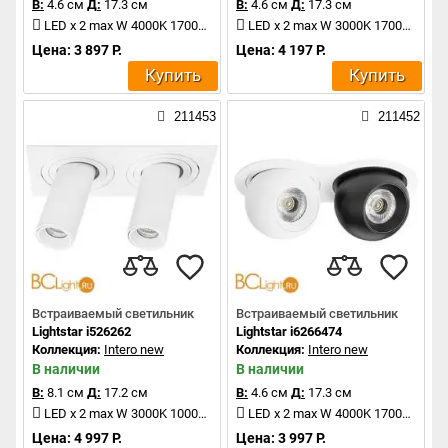
В:
4.6 см
Д:
17.3 см
В:
4.6 см
Д:
17.3 см
LED x 2 max W 4000K 1700Lm
LED x 2 max W 3000K 1700Lm
Цена: 3 897 Р.
Цена: 4 197 Р.
Купить
Купить
211453
211452
Встраиваемый светильник
Встраиваемый светильник
Lightstar i526262
Lightstar i6266474
Коллекция:
Intero new
Коллекция:
Intero new
В наличии
В наличии
В:
8.1 см
Д:
17.2 см
В:
4.6 см
Д:
17.3 см
LED x 2 max W 3000K 1000Lm
LED x 2 max W 4000K 1700Lm
Цена: 4 997 Р.
Цена: 3 997 Р.