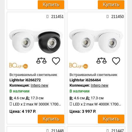
Купить
Купить
211451
211450
Встраиваемый светильник
Встраиваемый светильник
Lightstar i6266272
Lightstar i6266464
Коллекция:
Intero new
Коллекция:
Intero new
В наличии
В наличии
В:
4.6 см
Д:
17.3 см
В:
4.6 см
Д:
17.3 см
LED x 2 max W 3000K 1700Lm
LED x 2 max W 4000K 1700Lm
Цена: 4 197 Р.
Цена: 3 997 Р.
Купить
Купить
211448
211447