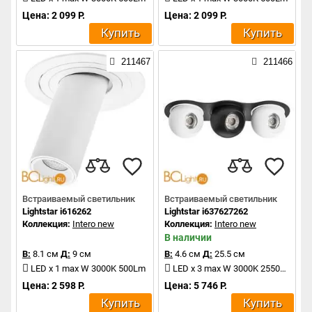
Цена: 2 099 Р.
Цена: 2 099 Р.
Купить
Купить
211467
211466
Встраиваемый светильник
Встраиваемый светильник
Lightstar i616262
Lightstar i637627262
Коллекция:
Intero new
Коллекция:
Intero new
В наличии
В:
8.1 см
Д:
9 см
В:
4.6 см
Д:
25.5 см
LED x 1 max W 3000K 500Lm
LED x 3 max W 3000K 2550Lm
Цена: 2 598 Р.
Цена: 5 746 Р.
Купить
Купить