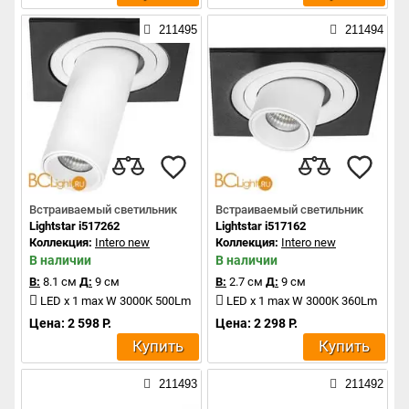
211495
211494
Встраиваемый светильник
Встраиваемый светильник
Lightstar i517262
Lightstar i517162
Коллекция:
Intero new
Коллекция:
Intero new
В наличии
В наличии
В:
8.1 см
Д:
9 см
В:
2.7 см
Д:
9 см
LED x 1 max W 3000K 500Lm
LED x 1 max W 3000K 360Lm
Цена: 2 598 Р.
Цена: 2 298 Р.
Купить
Купить
211493
211492