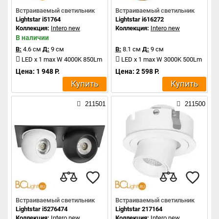
Встраиваемый светильник
Встраиваемый светильник
Lightstar i51764
Lightstar i616272
Коллекция:
Intero new
Коллекция:
Intero new
В наличии
В:
4.6 см
Д:
9 см
В:
8.1 см
Д:
9 см
LED x 1 max W 4000K 850Lm
LED x 1 max W 3000K 500Lm
Цена: 1 948 Р.
Цена: 2 598 Р.
Купить
Купить
211501
211500
Встраиваемый светильник
Встраиваемый светильник
Lightstar i5276474
Lightstar 217164
Коллекция:
Intero new
Коллекция:
Intero new