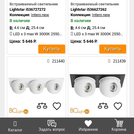
Встраиваемый светильник
Встраиваемый светильник
Lightstar i536727272
Lightstar i536627262
Коллекция:
Intero new
Коллекция:
Intero new
В наличии
В наличии
В:
4.6 см
Д:
25.4 см
В:
4.6 см
Д:
25.4 см
LED x 3 max W 3000K 2550Lm
LED x 3 max W 3000K 2550Lm
Цена: 5 646 Р.
Цена: 5 646 Р.
Купить
Купить
211440
211439
Встраиваемый светильник
Встраиваемый светильник
Lightstar i536626262
Lightstar i5276464
Задать вопрос
Избранное
Корзина
Каталог
Коллекция:
Intero new
Коллекция:
Intero new