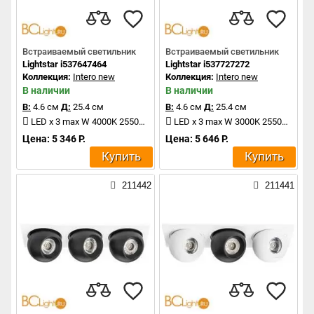
Встраиваемый светильник
Встраиваемый светильник
Lightstar i537647464
Lightstar i537727272
Коллекция:
Intero new
Коллекция:
Intero new
В наличии
В наличии
В:
4.6 см
Д:
25.4 см
В:
4.6 см
Д:
25.4 см
LED x 3 max W 4000K 2550Lm
LED x 3 max W 3000K 2550Lm
Цена: 5 346 Р.
Цена: 5 646 Р.
Купить
Купить
211442
211441