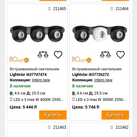
211465
211464
Встраиваемый светильник
Встраиваемый светильник
Lightstar i637747474
Lightstar i637726272
Коллекция:
Intero new
Коллекция:
Intero new
В наличии
В наличии
В:
4.6 см
Д:
25.5 см
В:
4.6 см
Д:
25.5 см
LED x 3 max W 4000K 2550Lm
LED x 3 max W 3000K 2550Lm
Цена: 5 446 Р.
Цена: 5 746 Р.
Купить
Купить
211463
211462