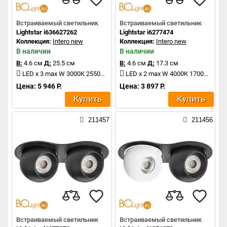
Встраиваемый светильник
Встраиваемый светильник
Lightstar i636627262
Lightstar i6277474
Коллекция:
Intero new
Коллекция:
Intero new
В наличии
В наличии
В:
4.6 см
Д:
25.5 см
В:
4.6 см
Д:
17.3 см
LED x 3 max W 3000K 2550Lm
LED x 2 max W 4000K 1700Lm
Цена: 5 946 Р.
Цена: 3 897 Р.
Купить
Купить
211457
211456
Встраиваемый светильник
Встраиваемый светильник