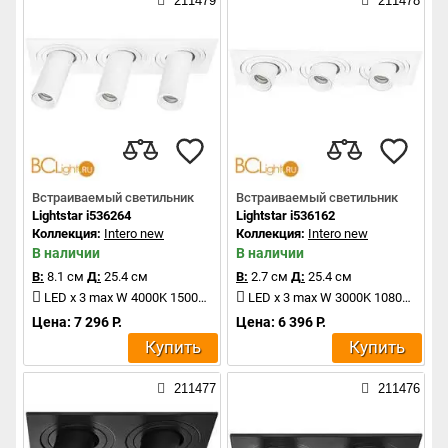
211479
211478
Встраиваемый светильник
Встраиваемый светильник
Lightstar i536264
Lightstar i536162
Коллекция:
Intero new
Коллекция:
Intero new
В наличии
В наличии
В:
8.1 см
Д:
25.4 см
В:
2.7 см
Д:
25.4 см
LED x 3 max W 4000K 1500Lm
LED x 3 max W 3000K 1080Lm
Цена: 7 296 Р.
Цена: 6 396 Р.
Купить
Купить
211477
211476