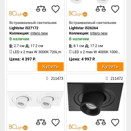
Встраиваемый светильник
Встраиваемый светильник
Lightstar i527172
Lightstar i526264
Коллекция:
Intero new
Коллекция:
Intero new
В наличии
В наличии
В:
2.7 см
Д:
17.2 см
В:
8.1 см
Д:
17.2 см
LED x 2 max W 3000K 720Lm
LED x 2 max W 4000K 1000Lm
Цена: 4 397 Р.
Цена: 4 997 Р.
Купить
Купить
211473
211472