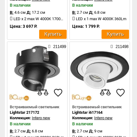
В наличии
В наличии
В:
4.6 см
Д:
17.2 см
В:
2.7 см
Д:
6.8 см
LED x 2 max W 4000K 1700Lm
LED x 1 max W 4000K 360Lm
Цена: 3 697 Р.
Цена: 1 799 Р.
Купить
Купить
211499
211498
Встраиваемый светильник
Встраиваемый светильник
Lightstar 217172
Lightstar i617164
Коллекция:
Intero new
Коллекция:
Intero new
В наличии
В наличии
В:
2.7 см
Д:
6.8 см
В:
2.7 см
Д:
9 см