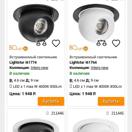
Встраиваемый светильник
Встраиваемый светильник
Lightstar i61774
Lightstar i61764
Коллекция:
Intero new
Коллекция:
Intero new
В наличии
В наличии
В:
4.6 см
Д:
9 см
В:
4.6 см
Д:
9 см
LED x 1 max W 4000K 850Lm
LED x 1 max W 4000K 850Lm
Цена: 1 948 Р.
Цена: 1 948 Р.
Купить
Купить
211446
211445