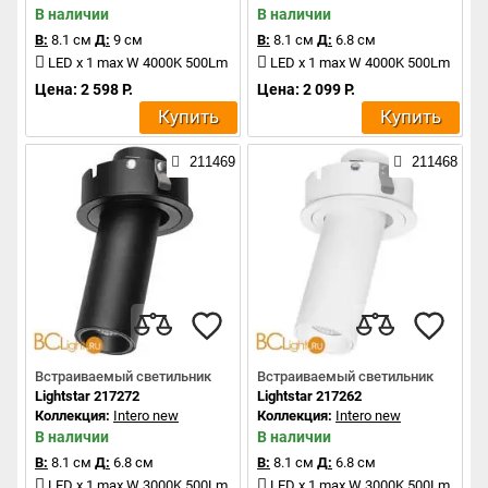
В наличии
В наличии
В:
8.1 см
Д:
9 см
В:
8.1 см
Д:
6.8 см
LED x 1 max W 4000K 500Lm
LED x 1 max W 4000K 500Lm
Цена: 2 598 Р.
Цена: 2 099 Р.
Купить
Купить
211469
211468
Встраиваемый светильник
Встраиваемый светильник
Lightstar 217272
Lightstar 217262
Коллекция:
Intero new
Коллекция:
Intero new
В наличии
В наличии
В:
8.1 см
Д:
6.8 см
В:
8.1 см
Д:
6.8 см
LED x 1 max W 3000K 500Lm
LED x 1 max W 3000K 500Lm