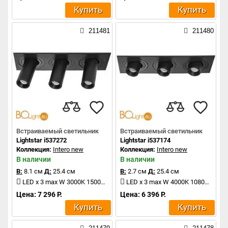
Купить
Купить
211481
211480
Встраиваемый светильник
Встраиваемый светильник
Lightstar i537272
Lightstar i537174
Коллекция:
Intero new
Коллекция:
Intero new
В наличии
В наличии
В:
8.1 см
Д:
25.4 см
В:
2.7 см
Д:
25.4 см
LED x 3 max W 3000K 1500Lm
LED x 3 max W 4000K 1080Lm
Цена: 7 296 Р.
Цена: 6 396 Р.
Купить
Купить