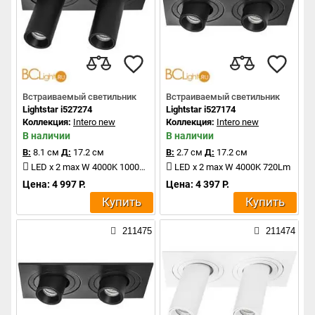
Встраиваемый светильник
Встраиваемый светильник
Lightstar i527274
Lightstar i527174
Коллекция:
Intero new
Коллекция:
Intero new
В наличии
В наличии
В:
8.1 см
Д:
17.2 см
В:
2.7 см
Д:
17.2 см
LED x 2 max W 4000K 1000Lm
LED x 2 max W 4000K 720Lm
Цена: 4 997 Р.
Цена: 4 397 Р.
Купить
Купить
211475
211474