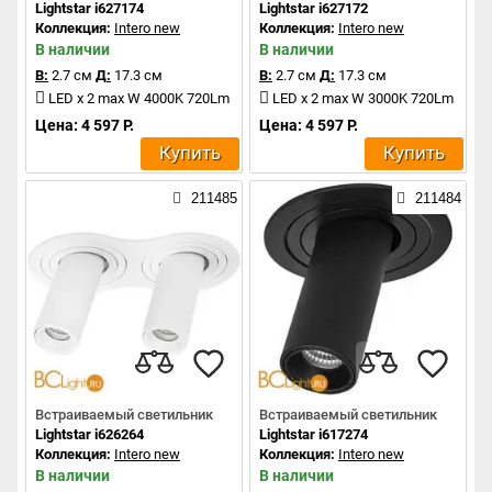
Lightstar i627174
Lightstar i627172
Коллекция:
Intero new
Коллекция:
Intero new
В наличии
В наличии
В:
2.7 см
Д:
17.3 см
В:
2.7 см
Д:
17.3 см
LED x 2 max W 4000K 720Lm
LED x 2 max W 3000K 720Lm
Цена: 4 597 Р.
Цена: 4 597 Р.
Купить
Купить
211485
211484
Встраиваемый светильник
Встраиваемый светильник
Lightstar i626264
Lightstar i617274
Коллекция:
Intero new
Коллекция:
Intero new
В наличии
В наличии