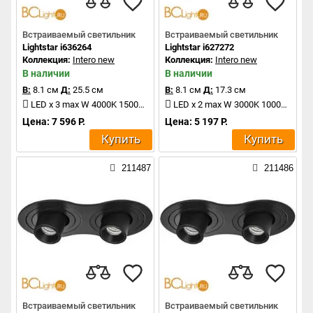
Встраиваемый светильник
Встраиваемый светильник
Lightstar i636264
Lightstar i627272
Коллекция:
Intero new
Коллекция:
Intero new
В наличии
В наличии
В:
8.1 см
Д:
25.5 см
В:
8.1 см
Д:
17.3 см
LED x 3 max W 4000K 1500Lm
LED x 2 max W 3000K 1000Lm
Цена: 7 596 Р.
Цена: 5 197 Р.
Купить
Купить
211487
211486
Встраиваемый светильник
Встраиваемый светильник