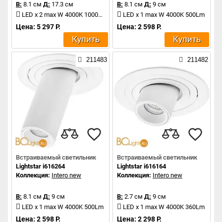
В:
8.1 см
Д:
17.3 см
В:
8.1 см
Д:
9 см
LED x 2 max W 4000K 1000Lm
LED x 1 max W 4000K 500Lm
Цена: 5 297 Р.
Цена: 2 598 Р.
Купить
Купить
211483
211482
Встраиваемый светильник
Встраиваемый светильник
Lightstar i616264
Lightstar i616164
Коллекция:
Intero new
Коллекция:
Intero new
В:
8.1 см
Д:
9 см
В:
2.7 см
Д:
9 см
LED x 1 max W 4000K 500Lm
LED x 1 max W 4000K 360Lm
Цена: 2 598 Р.
Цена: 2 298 Р.