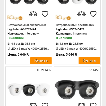
Встраиваемый светильник
Встраиваемый светильник
Lightstar i636747474
Lightstar i636746474
Коллекция:
Intero new
Коллекция:
Intero new
В наличии
В наличии
В:
4.6 см
Д:
25.5 см
В:
4.6 см
Д:
25.5 см
LED x 3 max W 4000K 2550Lm
LED x 3 max W 4000K 2550Lm
Цена: 5 646 Р.
Цена: 5 646 Р.
Купить
Купить
211459
211458