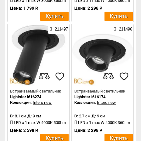
LED x 1 max W 3000K 360Lm
LED x 1 max W 4000K 360Lm
Цена: 1 799 Р.
Цена: 2 298 Р.
Купить
Купить
211497
211496
Встраиваемый светильник
Встраиваемый светильник
Lightstar i616274
Lightstar i616174
Коллекция:
Intero new
Коллекция:
Intero new
В:
8.1 см
Д:
9 см
В:
2.7 см
Д:
9 см
LED x 1 max W 4000K 500Lm
LED x 1 max W 4000K 360Lm
Цена: 2 598 Р.
Цена: 2 298 Р.
Купить
Купить