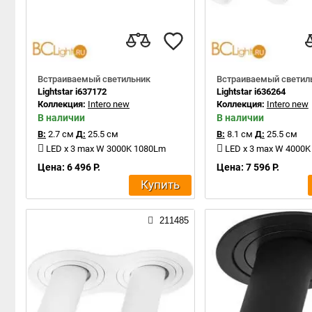
Встраиваемый светильник
Встраиваемый светил
Lightstar i637172
Lightstar i636264
Коллекция:
Intero new
Коллекция:
Intero new
В наличии
В наличии
В:
2.7 см
Д:
25.5 см
В:
8.1 см
Д:
25.5 см
LED x 3 max W 3000K 1080Lm
LED x 3 max W 4000
Цена: 6 496 Р.
Цена: 7 596 Р.
Купить
211485