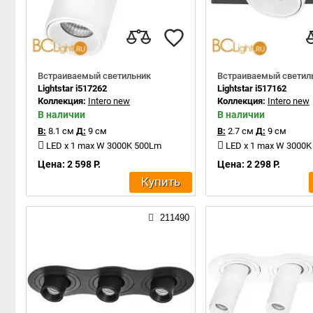
Встраиваемый светильник
Встраиваемый светил
Lightstar i517262
Lightstar i517162
Коллекция:
Intero new
Коллекция:
Intero new
В наличии
В наличии
В:
8.1 см
Д:
9 см
В:
2.7 см
Д:
9 см
LED x 1 max W 3000K 500Lm
LED x 1 max W 3000
Цена: 2 598 Р.
Цена: 2 298 Р.
Купить
211490