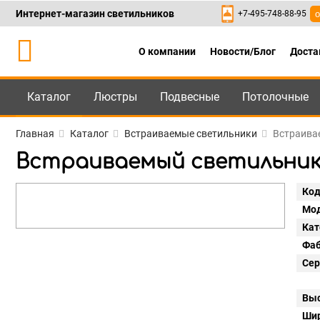
Интернет-магазин светильников
+7-495-748-88-95
о
О компании
Новости/Блог
Доста
Каталог
Люстры
Подвесные
Потолочные
Каталог
+7-495-748-88
Главная
Каталог
Встраиваемые светильники
Встраивае
Встраиваемый светильник Li
Код
Мод
Кат
Фаб
Сер
Выс
Шир