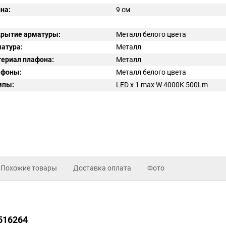
на:
9 см
рытие арматуры:
Металл белого цвета
атура:
Металл
ериал плафона:
Металл
афоны:
Металл белого цвета
мпы:
LED x 1 max W 4000K 500Lm
Похожие товары
Доставка оплата
Фото
i516264