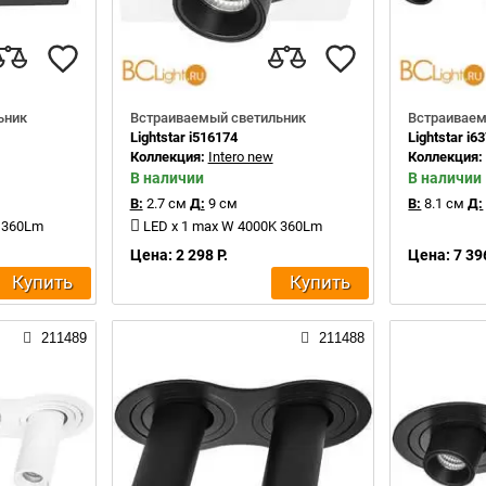
ьник
Встраиваемый светильник
Встраиваем
Lightstar i516174
Lightstar i6
Коллекция:
Intero new
Коллекция
В наличии
В наличии
В:
2.7 см
Д:
9 см
В:
8.1 см
Д:
K 360Lm
LED x 1 max W 4000K 360Lm
Цена: 2 298 Р.
Цена: 7 396
Купить
Купить
211489
211488