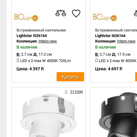
Встраиваемый светильник
Встраиваемый светил
Lightstar i526164
Lightstar i626164
Коллекция:
Intero new
Коллекция:
Intero new
В наличии
В наличии
В:
2.7 см
Д:
17.2 см
В:
2.7 см
Д:
17.3 см
LED x 2 max W 4000K 720Lm
LED x 2 max W 4000
Цена: 4 397 Р.
Цена: 4 697 Р.
Купить
211500