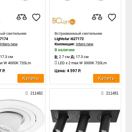
ый светильник
Встраиваемый светильник
27174
Lightstar i627172
:
Intero new
Коллекция:
Intero new
В наличии
17.3 см
В:
2.7 см
Д:
17.3 см
ax W 4000K 720Lm
LED x 2 max W 3000K 720Lm
 Р.
Цена: 4 597 Р.
Купить
Купить
211482
211481