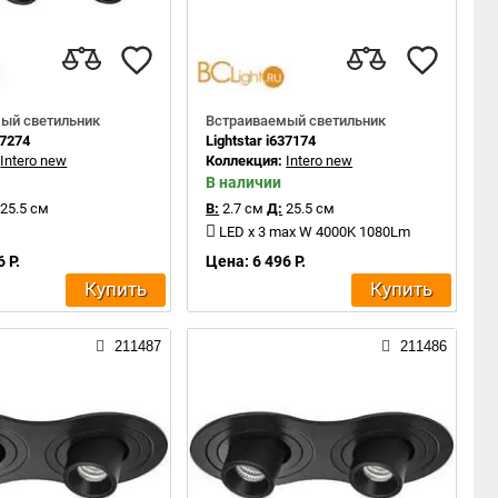
ый светильник
Встраиваемый светильник
37274
Lightstar i637174
:
Intero new
Коллекция:
Intero new
В наличии
25.5 см
В:
2.7 см
Д:
25.5 см
LED x 3 max W 4000K 1080Lm
 Р.
Цена: 6 496 Р.
Купить
Купить
211487
211486