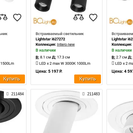
ьник
Встраиваемый светильник
Встраиваем
Lightstar i627272
Lightstar i6
Коллекция:
Intero new
Коллекция
В наличии
В наличии
В:
8.1 см
Д:
17.3 см
В:
2.7 см
Д:
K 1500Lm
LED x 2 max W 3000K 1000Lm
LED x 2 m
Цена: 5 197 Р.
Цена: 4 597
Купить
Купить
211484
211483