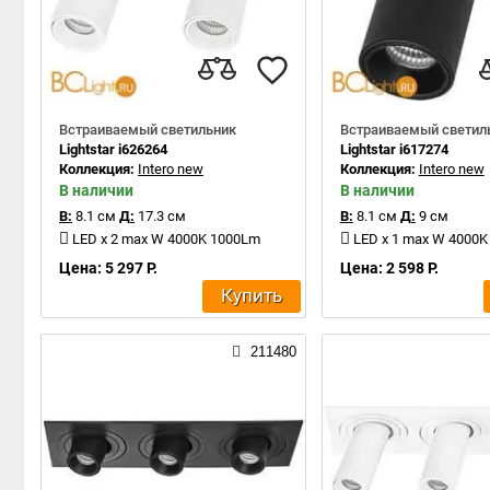
Встраиваемый светильник
Встраиваемый светил
Lightstar i626264
Lightstar i617274
Коллекция:
Intero new
Коллекция:
Intero new
В наличии
В наличии
В:
8.1 см
Д:
17.3 см
В:
8.1 см
Д:
9 см
LED x 2 max W 4000K 1000Lm
LED x 1 max W 4000
Цена: 5 297 Р.
Цена: 2 598 Р.
Купить
211480