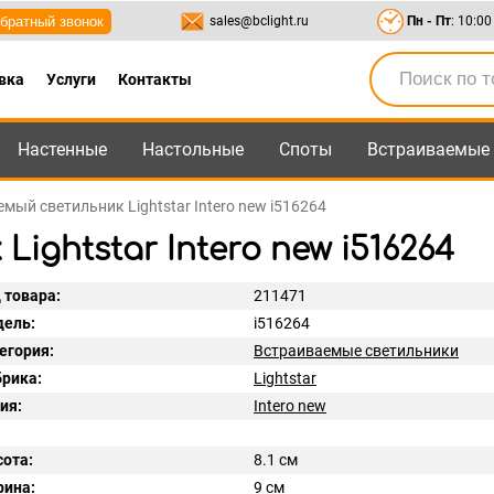
братный звонок
sales@bclight.ru
Пн - Пт
: 10:00
вка
Услуги
Контакты
Настенные
Настольные
Споты
Встраиваемые
-95
,
8-800-550-95-45
sales@bclight.ru
мый светильник Lightstar Intero new i516264
ghtstar Intero new i516264
 товара:
211471
ель:
i516264
егория:
Встраиваемые светильники
рика:
Lightstar
ия:
Intero new
ота:
8.1 см
ина:
9 см