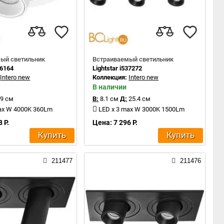
ый светильник
Встраиваемый светильник
16164
Lightstar i537272
:
Intero new
Коллекция:
Intero new
В наличии
9 см
В:
8.1 см
Д:
25.4 см
ax W 4000K 360Lm
LED x 3 max W 3000K 1500Lm
 Р.
Цена: 7 296 Р.
Купить
Купить
211477
211476