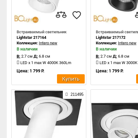
Встраиваемый светильник
Встраиваемый светил
Lightstar 217164
Lightstar 217172
Коллекция:
Intero new
Коллекция:
Intero new
В наличии
В наличии
В:
2.7 см
Д:
6.8 см
В:
2.7 см
Д:
6.8 см
LED x 1 max W 4000K 360Lm
LED x 1 max W 3000
Цена: 1 799 Р.
Цена: 1 799 Р.
Купить
211495