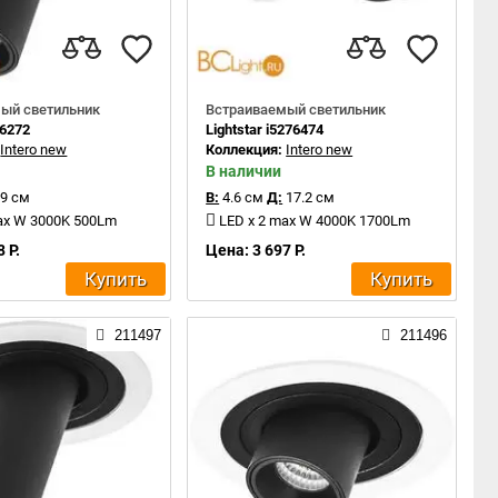
ый светильник
Встраиваемый светильник
16272
Lightstar i5276474
:
Intero new
Коллекция:
Intero new
В наличии
9 см
В:
4.6 см
Д:
17.2 см
ax W 3000K 500Lm
LED x 2 max W 4000K 1700Lm
 Р.
Цена: 3 697 Р.
Купить
Купить
211497
211496