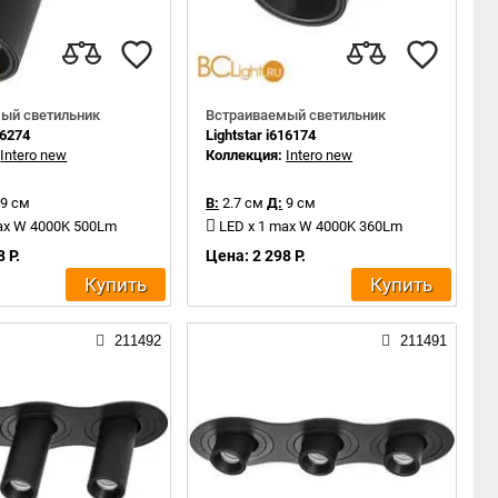
ый светильник
Встраиваемый светильник
16274
Lightstar i616174
:
Intero new
Коллекция:
Intero new
9 см
В:
2.7 см
Д:
9 см
ax W 4000K 500Lm
LED x 1 max W 4000K 360Lm
 Р.
Цена: 2 298 Р.
Купить
Купить
211492
211491