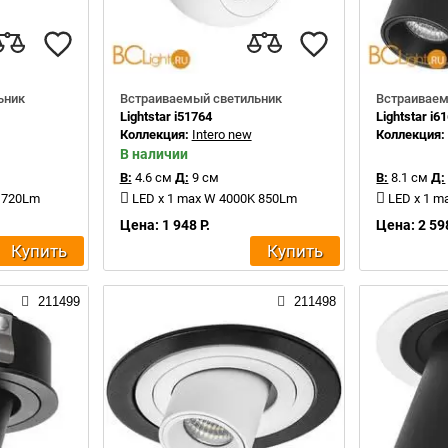
ьник
Встраиваемый светильник
Встраиваем
Lightstar i51764
Lightstar i6
Коллекция:
Intero new
Коллекция
В наличии
В:
4.6 см
Д:
9 см
В:
8.1 см
Д:
K 720Lm
LED x 1 max W 4000K 850Lm
LED x 1 m
Цена: 1 948 Р.
Цена: 2 598
Купить
Купить
211499
211498