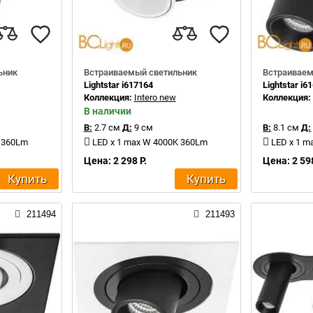
ьник
Встраиваемый светильник
Встраиваем
Lightstar i617164
Lightstar i6
Коллекция:
Intero new
Коллекция
В наличии
В:
2.7 см
Д:
9 см
В:
8.1 см
Д:
K 360Lm
LED x 1 max W 4000K 360Lm
LED x 1 m
Цена: 2 298 Р.
Цена: 2 598
Купить
Купить
211494
211493