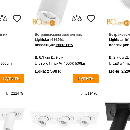
ьник
Встраиваемый светильник
Встраиваем
Lightstar i616264
Lightstar i6
Коллекция:
Intero new
Коллекция
В:
8.1 см
Д:
9 см
В:
2.7 см
Д:
K 500Lm
LED x 1 max W 4000K 500Lm
LED x 1 m
Цена: 2 598 Р.
Цена: 2 298
Купить
Купить
211479
211478