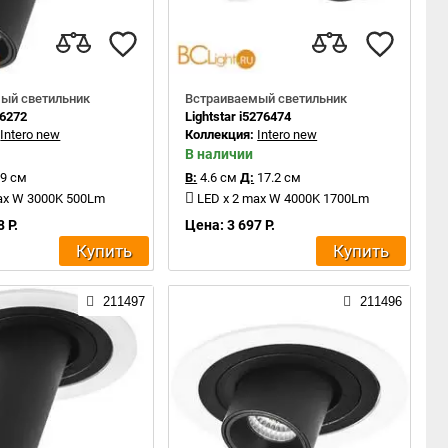
ый светильник
Встраиваемый светильник
16272
Lightstar i5276474
:
Intero new
Коллекция:
Intero new
В наличии
9 см
В:
4.6 см
Д:
17.2 см
ax W 3000K 500Lm
LED x 2 max W 4000K 1700Lm
 Р.
Цена: 3 697 Р.
Купить
Купить
211497
211496