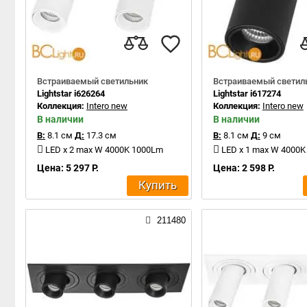
Встраиваемый светильник
Встраиваемый светил
Lightstar i626264
Lightstar i617274
Коллекция:
Intero new
Коллекция:
Intero new
В наличии
В наличии
В:
8.1 см
Д:
17.3 см
В:
8.1 см
Д:
9 см
LED x 2 max W 4000K 1000Lm
LED x 1 max W 4000
Цена: 5 297 Р.
Цена: 2 598 Р.
Купить
211480