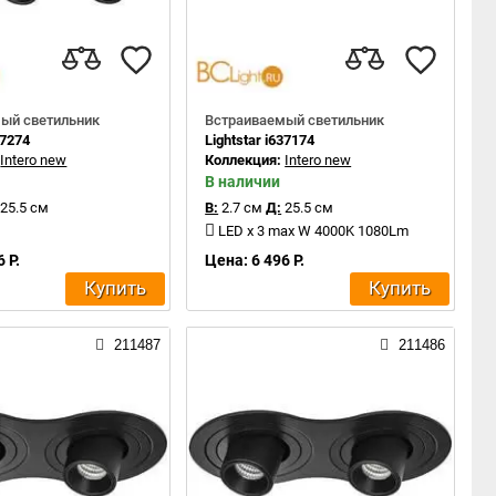
ый светильник
Встраиваемый светильник
37274
Lightstar i637174
:
Intero new
Коллекция:
Intero new
В наличии
25.5 см
В:
2.7 см
Д:
25.5 см
LED x 3 max W 4000K 1080Lm
 Р.
Цена: 6 496 Р.
Купить
Купить
211487
211486