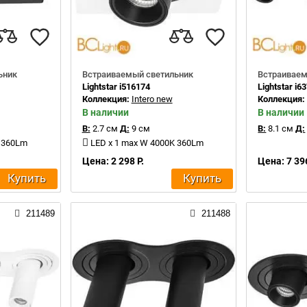
ьник
Встраиваемый светильник
Встраиваем
Lightstar i516174
Lightstar i6
Коллекция:
Intero new
Коллекция
В наличии
В наличии
В:
2.7 см
Д:
9 см
В:
8.1 см
Д:
K 360Lm
LED x 1 max W 4000K 360Lm
Цена: 2 298 Р.
Цена: 7 396
Купить
Купить
211489
211488