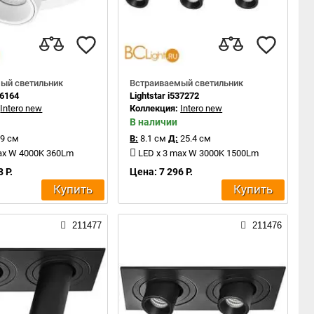
ый светильник
Встраиваемый светильник
16164
Lightstar i537272
:
Intero new
Коллекция:
Intero new
В наличии
9 см
В:
8.1 см
Д:
25.4 см
ax W 4000K 360Lm
LED x 3 max W 3000K 1500Lm
 Р.
Цена: 7 296 Р.
Купить
Купить
211477
211476