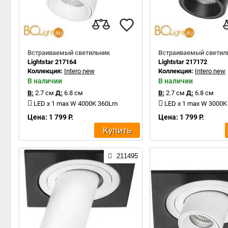
Встраиваемый светильник
Встраиваемый светил
Lightstar 217164
Lightstar 217172
Коллекция:
Intero new
Коллекция:
Intero new
В наличии
В наличии
В:
2.7 см
Д:
6.8 см
В:
2.7 см
Д:
6.8 см
LED x 1 max W 4000K 360Lm
LED x 1 max W 3000
Цена: 1 799 Р.
Цена: 1 799 Р.
Купить
211495