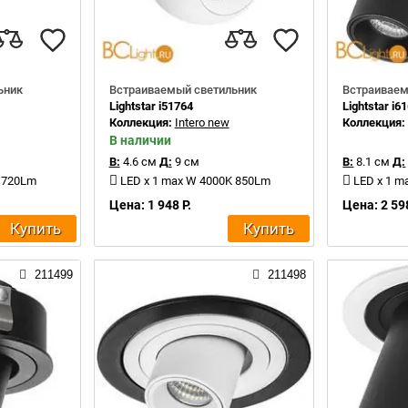
ьник
Встраиваемый светильник
Встраиваем
Lightstar i51764
Lightstar i6
Коллекция:
Intero new
Коллекция
В наличии
В:
4.6 см
Д:
9 см
В:
8.1 см
Д:
K 720Lm
LED x 1 max W 4000K 850Lm
LED x 1 m
Цена: 1 948 Р.
Цена: 2 598
Купить
Купить
211499
211498