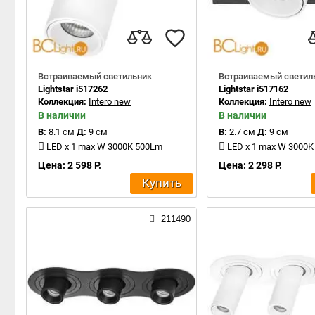
Встраиваемый светильник
Встраиваемый светил
Lightstar i517262
Lightstar i517162
Коллекция:
Intero new
Коллекция:
Intero new
В наличии
В наличии
В:
8.1 см
Д:
9 см
В:
2.7 см
Д:
9 см
LED x 1 max W 3000K 500Lm
LED x 1 max W 3000
Цена: 2 598 Р.
Цена: 2 298 Р.
Купить
211490