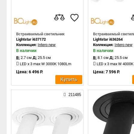
Встраиваемый светильник
Встраиваемый светил
Lightstar i637172
Lightstar i636264
Коллекция:
Intero new
Коллекция:
Intero new
В наличии
В наличии
В:
2.7 см
Д:
25.5 см
В:
8.1 см
Д:
25.5 см
LED x 3 max W 3000K 1080Lm
LED x 3 max W 4000
Цена: 6 496 Р.
Цена: 7 596 Р.
Купить
211485