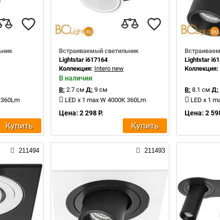
ьник
Встраиваемый светильник
Встраиваем
Lightstar i617164
Lightstar i6
Коллекция:
Intero new
Коллекция
В наличии
В:
2.7 см
Д:
9 см
В:
8.1 см
Д:
K 360Lm
LED x 1 max W 4000K 360Lm
LED x 1 m
Цена: 2 298 Р.
Цена: 2 598
Купить
Купить
211494
211493