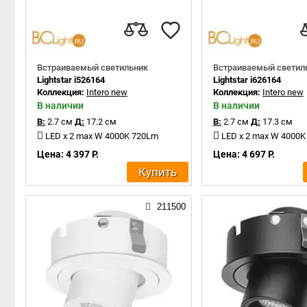
Встраиваемый светильник
Встраиваемый светил
Lightstar i526164
Lightstar i626164
Коллекция:
Intero new
Коллекция:
Intero new
В наличии
В наличии
В:
2.7 см
Д:
17.2 см
В:
2.7 см
Д:
17.3 см
LED x 2 max W 4000K 720Lm
LED x 2 max W 4000
Цена: 4 397 Р.
Цена: 4 697 Р.
Купить
211500