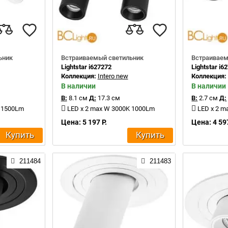
ьник
Встраиваемый светильник
Встраиваем
Lightstar i627272
Lightstar i6
Коллекция:
Intero new
Коллекция
В наличии
В наличии
В:
8.1 см
Д:
17.3 см
В:
2.7 см
Д:
K 1500Lm
LED x 2 max W 3000K 1000Lm
LED x 2 m
Цена: 5 197 Р.
Цена: 4 597
Купить
Купить
211484
211483