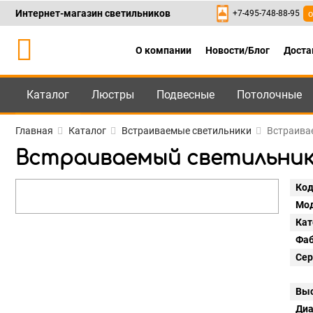
Интернет-магазин светильников
+7-495-748-88-95
о
О компании
Новости/Блог
Доста
Каталог
Люстры
Подвесные
Потолочные
Каталог
+7-495-748-88
Главная
Каталог
Встраиваемые светильники
Встраивае
Встраиваемый светильник Li
Код
Мод
Кат
Фаб
Сер
Выс
Диа