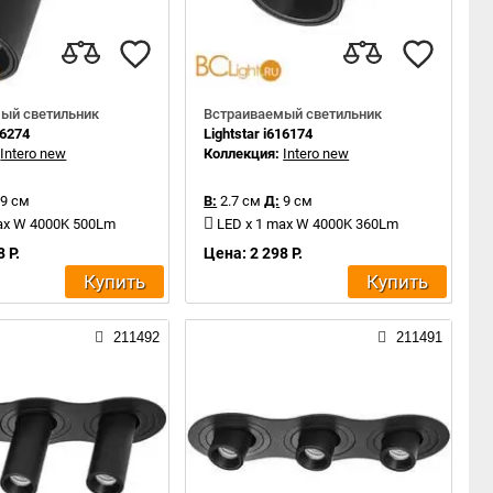
ый светильник
Встраиваемый светильник
16274
Lightstar i616174
:
Intero new
Коллекция:
Intero new
9 см
В:
2.7 см
Д:
9 см
ax W 4000K 500Lm
LED x 1 max W 4000K 360Lm
 Р.
Цена: 2 298 Р.
Купить
Купить
211492
211491