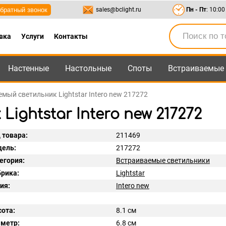
братный звонок
sales@bclight.ru
Пн - Пт
: 10:00
вка
Услуги
Контакты
Настенные
Настольные
Споты
Встраиваемые
-95
,
8-800-550-95-45
sales@bclight.ru
мый светильник Lightstar Intero new 217272
ghtstar Intero new 217272
 товара:
211469
ель:
217272
егория:
Встраиваемые светильники
рика:
Lightstar
ия:
Intero new
ота:
8.1 см
метр:
6.8 см