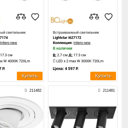
ый светильник
Встраиваемый светильник
27174
Lightstar i627172
:
Intero new
Коллекция:
Intero new
В наличии
17.3 см
В:
2.7 см
Д:
17.3 см
ax W 4000K 720Lm
LED x 2 max W 3000K 720Lm
 Р.
Цена: 4 597 Р.
Купить
Купить
211482
211481