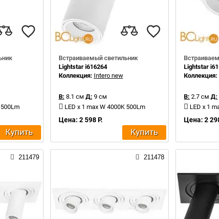
ьник
Встраиваемый светильник
Встраиваем
Lightstar i616264
Lightstar i6
Коллекция:
Intero new
Коллекция
В:
8.1 см
Д:
9 см
В:
2.7 см
Д:
K 500Lm
LED x 1 max W 4000K 500Lm
LED x 1 m
Цена: 2 598 Р.
Цена: 2 298
Купить
Купить
211479
211478