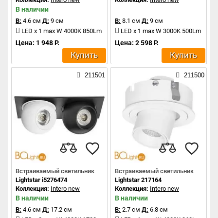
В наличии
В:
4.6 см
Д:
9 см
В:
8.1 см
Д:
9 см
LED x 1 max W 4000K 850Lm
LED x 1 max W 3000K 500Lm
Цена: 1 948 Р.
Цена: 2 598 Р.
Купить
Купить
211501
211500
Встраиваемый светильник
Встраиваемый светильник
Lightstar i5276474
Lightstar 217164
Коллекция:
Intero new
Коллекция:
Intero new
В наличии
В наличии
В:
4.6 см
Д:
17.2 см
В:
2.7 см
Д:
6.8 см