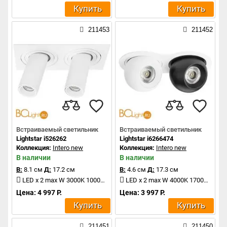
Купить
Купить
211453
211452
Встраиваемый светильник
Встраиваемый светильник
Lightstar i526262
Lightstar i6266474
Коллекция:
Intero new
Коллекция:
Intero new
В наличии
В наличии
В:
8.1 см
Д:
17.2 см
В:
4.6 см
Д:
17.3 см
LED x 2 max W 3000K 1000Lm
LED x 2 max W 4000K 1700Lm
Цена: 4 997 Р.
Цена: 3 997 Р.
Купить
Купить
211451
211450