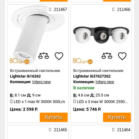
211467
211466
Встраиваемый светильник
Встраиваемый светильник
Lightstar i616262
Lightstar i637627262
Коллекция:
Intero new
Коллекция:
Intero new
В наличии
В:
8.1 см
Д:
9 см
В:
4.6 см
Д:
25.5 см
LED x 1 max W 3000K 500Lm
LED x 3 max W 3000K 2550Lm
Цена: 2 598 Р.
Цена: 5 746 Р.
Купить
Купить
211465
211464