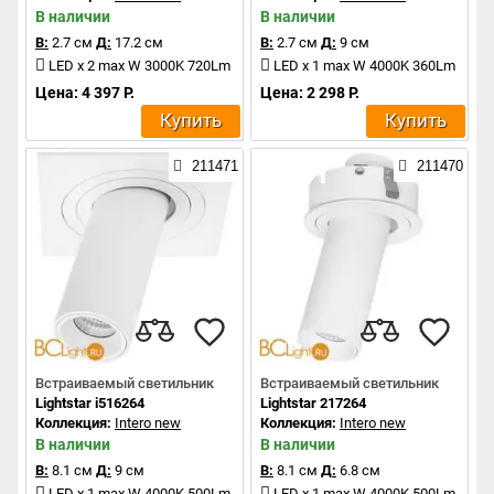
В наличии
В наличии
В:
2.7 см
Д:
17.2 см
В:
2.7 см
Д:
9 см
LED x 2 max W 3000K 720Lm
LED x 1 max W 4000K 360Lm
Цена: 4 397 Р.
Цена: 2 298 Р.
Купить
Купить
211471
211470
Встраиваемый светильник
Встраиваемый светильник
Lightstar i516264
Lightstar 217264
Коллекция:
Intero new
Коллекция:
Intero new
В наличии
В наличии
В:
8.1 см
Д:
9 см
В:
8.1 см
Д:
6.8 см
LED x 1 max W 4000K 500Lm
LED x 1 max W 4000K 500Lm