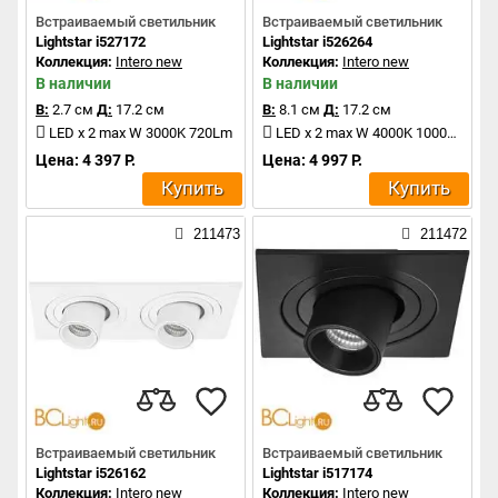
Встраиваемый светильник
Встраиваемый светильник
Lightstar i527172
Lightstar i526264
Коллекция:
Intero new
Коллекция:
Intero new
В наличии
В наличии
В:
2.7 см
Д:
17.2 см
В:
8.1 см
Д:
17.2 см
LED x 2 max W 3000K 720Lm
LED x 2 max W 4000K 1000Lm
Цена: 4 397 Р.
Цена: 4 997 Р.
Купить
Купить
211473
211472
Встраиваемый светильник
Встраиваемый светильник
Lightstar i526162
Lightstar i517174
Коллекция:
Intero new
Коллекция:
Intero new