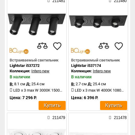
211481
211480
Встраиваемый светильник
Встраиваемый светильник
Lightstar i537272
Lightstar i537174
Коллекция:
Intero new
Коллекция:
Intero new
В наличии
В наличии
В:
8.1 см
Д:
25.4 см
В:
2.7 см
Д:
25.4 см
LED x 3 max W 3000K 1500Lm
LED x 3 max W 4000K 1080Lm
Цена: 7 296 Р.
Цена: 6 396 Р.
Купить
Купить
211479
211478