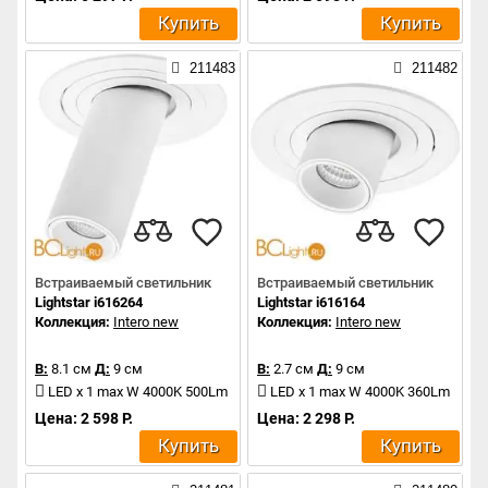
Купить
Купить
211483
211482
Встраиваемый светильник
Встраиваемый светильник
Lightstar i616264
Lightstar i616164
Коллекция:
Intero new
Коллекция:
Intero new
В:
8.1 см
Д:
9 см
В:
2.7 см
Д:
9 см
LED x 1 max W 4000K 500Lm
LED x 1 max W 4000K 360Lm
Цена: 2 598 Р.
Цена: 2 298 Р.
Купить
Купить