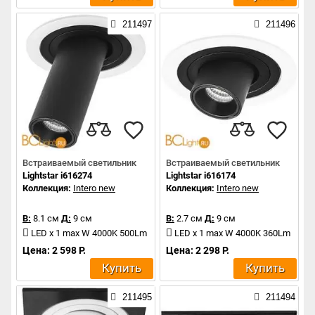
211497
211496
Встраиваемый светильник
Встраиваемый светильник
Lightstar i616274
Lightstar i616174
Коллекция:
Intero new
Коллекция:
Intero new
В:
8.1 см
Д:
9 см
В:
2.7 см
Д:
9 см
LED x 1 max W 4000K 500Lm
LED x 1 max W 4000K 360Lm
Цена: 2 598 Р.
Цена: 2 298 Р.
Купить
Купить
211495
211494