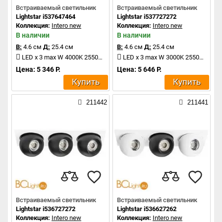
Встраиваемый светильник
Встраиваемый светильник
Lightstar i537647464
Lightstar i537727272
Коллекция:
Intero new
Коллекция:
Intero new
В наличии
В наличии
В:
4.6 см
Д:
25.4 см
В:
4.6 см
Д:
25.4 см
LED x 3 max W 4000K 2550Lm
LED x 3 max W 3000K 2550Lm
Цена: 5 346 Р.
Цена: 5 646 Р.
Купить
Купить
211442
211441
Встраиваемый светильник
Встраиваемый светильник
Lightstar i536727272
Lightstar i536627262
Коллекция:
Intero new
Коллекция:
Intero new