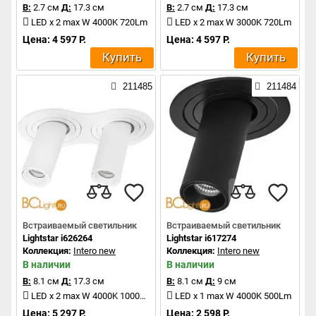
В:
2.7 см
Д:
17.3 см
В:
2.7 см
Д:
17.3 см
LED x 2 max W 4000K 720Lm
LED x 2 max W 3000K 720Lm
Цена: 4 597 Р.
Цена: 4 597 Р.
Купить
Купить
211485
211484
Встраиваемый светильник
Встраиваемый светильник
Lightstar i626264
Lightstar i617274
Коллекция:
Intero new
Коллекция:
Intero new
В наличии
В наличии
В:
8.1 см
Д:
17.3 см
В:
8.1 см
Д:
9 см
LED x 2 max W 4000K 1000Lm
LED x 1 max W 4000K 500Lm
Цена: 5 297 Р.
Цена: 2 598 Р.