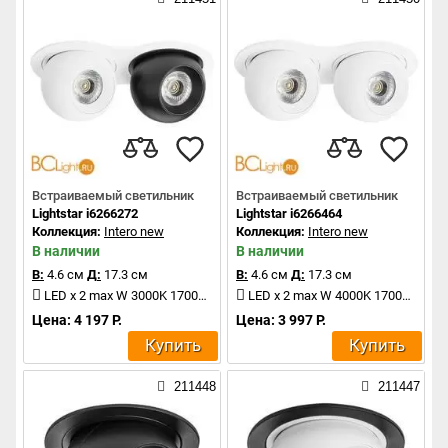
Встраиваемый светильник
Встраиваемый светильник
Lightstar i6266272
Lightstar i6266464
Коллекция:
Intero new
Коллекция:
Intero new
В наличии
В наличии
В:
4.6 см
Д:
17.3 см
В:
4.6 см
Д:
17.3 см
LED x 2 max W 3000K 1700Lm
LED x 2 max W 4000K 1700Lm
Цена: 4 197 Р.
Цена: 3 997 Р.
Купить
Купить
211448
211447