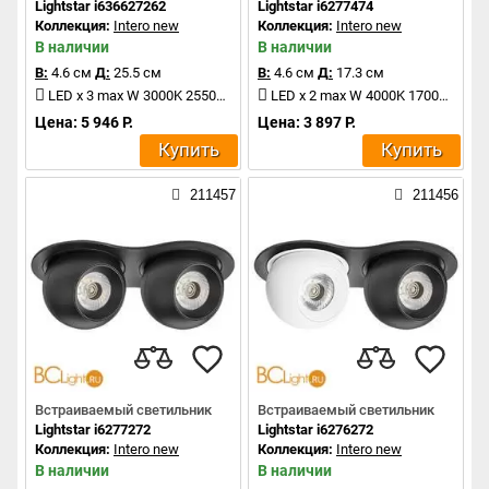
Lightstar i636627262
Lightstar i6277474
Коллекция:
Intero new
Коллекция:
Intero new
В наличии
В наличии
В:
4.6 см
Д:
25.5 см
В:
4.6 см
Д:
17.3 см
LED x 3 max W 3000K 2550Lm
LED x 2 max W 4000K 1700Lm
Цена: 5 946 Р.
Цена: 3 897 Р.
Купить
Купить
211457
211456
Встраиваемый светильник
Встраиваемый светильник
Lightstar i6277272
Lightstar i6276272
Коллекция:
Intero new
Коллекция:
Intero new
В наличии
В наличии