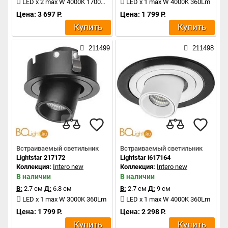
LED x 2 max W 4000K 1700Lm
LED x 1 max W 4000K 360Lm
Цена: 3 697 Р.
Цена: 1 799 Р.
Купить
Купить
211499
211498
Встраиваемый светильник
Встраиваемый светильник
Lightstar 217172
Lightstar i617164
Коллекция:
Intero new
Коллекция:
Intero new
В наличии
В наличии
В:
2.7 см
Д:
6.8 см
В:
2.7 см
Д:
9 см
LED x 1 max W 3000K 360Lm
LED x 1 max W 4000K 360Lm
Цена: 1 799 Р.
Цена: 2 298 Р.
Купить
Купить