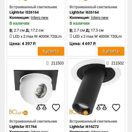
Встраиваемый светильник
Встраиваемый светильник
Lightstar i526164
Lightstar i626164
Коллекция:
Intero new
Коллекция:
Intero new
В наличии
В наличии
В:
2.7 см
Д:
17.2 см
В:
2.7 см
Д:
17.3 см
LED x 2 max W 4000K 720Lm
LED x 2 max W 4000K 720Lm
Цена: 4 397 Р.
Цена: 4 697 Р.
Купить
Купить
211503
211502
Встраиваемый светильник
Встраиваемый светильник
Lightstar i51764
Lightstar i616272
Коллекция:
Intero new
Коллекция:
Intero new