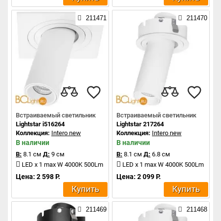
211471
211470
Встраиваемый светильник
Встраиваемый светильник
Lightstar i516264
Lightstar 217264
Коллекция:
Intero new
Коллекция:
Intero new
В наличии
В наличии
В:
8.1 см
Д:
9 см
В:
8.1 см
Д:
6.8 см
LED x 1 max W 4000K 500Lm
LED x 1 max W 4000K 500Lm
Цена: 2 598 Р.
Цена: 2 099 Р.
Купить
Купить
211469
211468