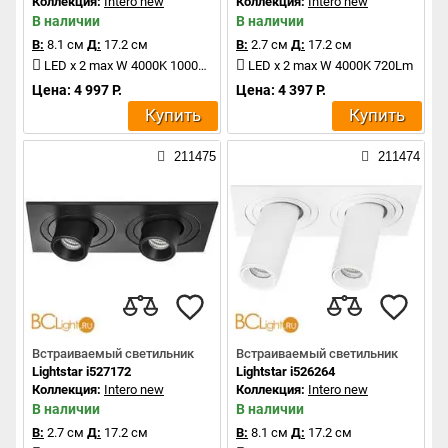
Коллекция:
Intero new
Коллекция:
Intero new
В наличии
В наличии
В:
8.1 см
Д:
17.2 см
В:
2.7 см
Д:
17.2 см
LED x 2 max W 4000K 1000Lm
LED x 2 max W 4000K 720Lm
Цена: 4 997 Р.
Цена: 4 397 Р.
Купить
Купить
211475
211474
Встраиваемый светильник
Встраиваемый светильник
Lightstar i527172
Lightstar i526264
Коллекция:
Intero new
Коллекция:
Intero new
В наличии
В наличии
В:
2.7 см
Д:
17.2 см
В:
8.1 см
Д:
17.2 см