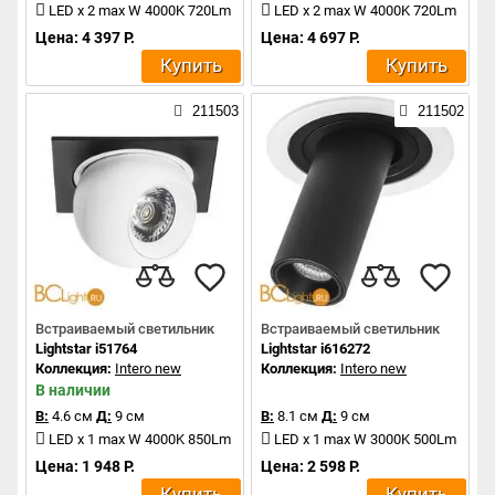
LED x 2 max W 4000K 720Lm
LED x 2 max W 4000K 720Lm
Цена: 4 397 Р.
Цена: 4 697 Р.
Купить
Купить
211503
211502
Встраиваемый светильник
Встраиваемый светильник
Lightstar i51764
Lightstar i616272
Коллекция:
Intero new
Коллекция:
Intero new
В наличии
В:
4.6 см
Д:
9 см
В:
8.1 см
Д:
9 см
LED x 1 max W 4000K 850Lm
LED x 1 max W 3000K 500Lm
Цена: 1 948 Р.
Цена: 2 598 Р.
Купить
Купить