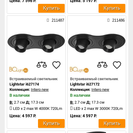
Цена: 7 596 Р.
Цена: 5 197 Р.
Купить
Купить
211487
211486
Встраиваемый светильник
Встраиваемый светильник
Lightstar i627174
Lightstar i627172
Коллекция:
Intero new
Коллекция:
Intero new
В наличии
В наличии
В:
2.7 см
Д:
17.3 см
В:
2.7 см
Д:
17.3 см
LED x 2 max W 4000K 720Lm
LED x 2 max W 3000K 720Lm
Цена: 4 597 Р.
Цена: 4 597 Р.
Купить
Купить