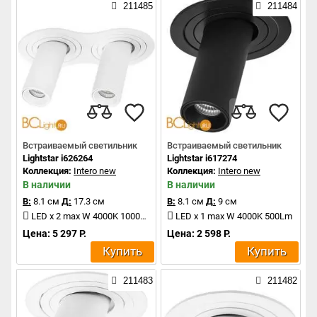
211485
211484
Встраиваемый светильник
Встраиваемый светильник
Lightstar i626264
Lightstar i617274
Коллекция:
Intero new
Коллекция:
Intero new
В наличии
В наличии
В:
8.1 см
Д:
17.3 см
В:
8.1 см
Д:
9 см
LED x 2 max W 4000K 1000Lm
LED x 1 max W 4000K 500Lm
Цена: 5 297 Р.
Цена: 2 598 Р.
Купить
Купить
211483
211482