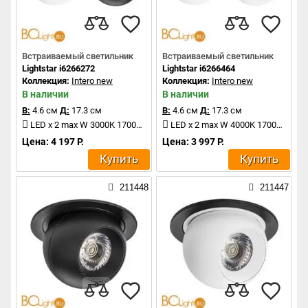
Встраиваемый светильник
Встраиваемый светильник
Lightstar i6266272
Lightstar i6266464
Коллекция:
Intero new
Коллекция:
Intero new
В наличии
В наличии
В:
4.6 см
Д:
17.3 см
В:
4.6 см
Д:
17.3 см
LED x 2 max W 3000K 1700Lm
LED x 2 max W 4000K 1700Lm
Цена: 4 197 Р.
Цена: 3 997 Р.
Купить
Купить
211448
211447