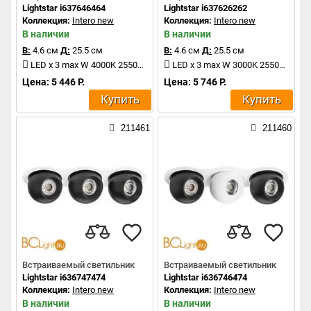
Lightstar i637646464
Lightstar i637626262
Коллекция:
Intero new
Коллекция:
Intero new
В наличии
В наличии
В:
4.6 см
Д:
25.5 см
В:
4.6 см
Д:
25.5 см
LED x 3 max W 4000K 2550Lm
LED x 3 max W 3000K 2550Lm
Цена: 5 446 Р.
Цена: 5 746 Р.
Купить
Купить
211461
211460
Встраиваемый светильник
Встраиваемый светильник
Lightstar i636747474
Lightstar i636746474
Коллекция:
Intero new
Коллекция:
Intero new
В наличии
В наличии