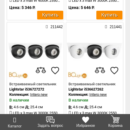
LED x 3 max W 4000K 2550Lm
LED x 3 max W 3000K 2550Lm
Цена: 5 346 Р.
Цена: 5 646 Р.
Купить
Купить
211442
211441
Встраиваемый светильник
Встраиваемый светильник
Lightstar i536727272
Lightstar i536627262
Коллекция:
Intero new
Коллекция:
Intero new
В наличии
В наличии
В:
4.6 см
Д:
25.4 см
В:
4.6 см
Д:
25.4 см
LED x 3 max W 3000K 2550Lm
LED x 3 max W 3000K 2550Lm
Цена: 5 646 Р.
Цена: 5 646 Р.
Задать вопрос
Избранное
Корзина
Каталог
Купить
Купить