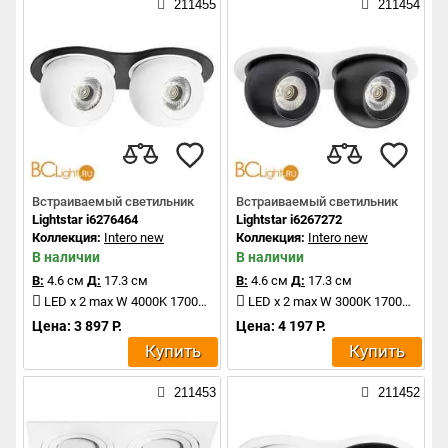
211455
211454
Встраиваемый светильник
Встраиваемый светильник
Lightstar i6276464
Lightstar i6267272
Коллекция:
Intero new
Коллекция:
Intero new
В наличии
В наличии
В:
4.6 см
Д:
17.3 см
В:
4.6 см
Д:
17.3 см
LED x 2 max W 4000K 1700Lm
LED x 2 max W 3000K 1700Lm
Цена: 3 897 Р.
Цена: 4 197 Р.
Купить
Купить
211453
211452