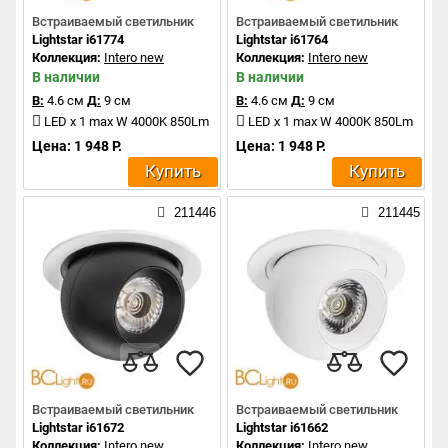
Встраиваемый светильник
Встраиваемый светильник
Lightstar i61774
Lightstar i61764
Коллекция:
Intero new
Коллекция:
Intero new
В наличии
В наличии
В:
4.6 см
Д:
9 см
В:
4.6 см
Д:
9 см
LED x 1 max W 4000K 850Lm
LED x 1 max W 4000K 850Lm
Цена: 1 948 Р.
Цена: 1 948 Р.
Купить
Купить
211446
211445
Встраиваемый светильник
Встраиваемый светильник
Lightstar i61672
Lightstar i61662
Коллекция:
Intero new
Коллекция:
Intero new