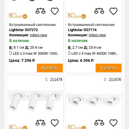
Встраиваемый светильник
Встраиваемый светильник
Lightstar i537272
Lightstar i537174
Коллекция:
Intero new
Коллекция:
Intero new
В наличии
В наличии
В:
8.1 см
Д:
25.4 см
В:
2.7 см
Д:
25.4 см
LED x 3 max W 3000K 1500Lm
LED x 3 max W 4000K 1080Lm
Цена: 7 296 Р.
Цена: 6 396 Р.
Купить
Купить
211479
211478