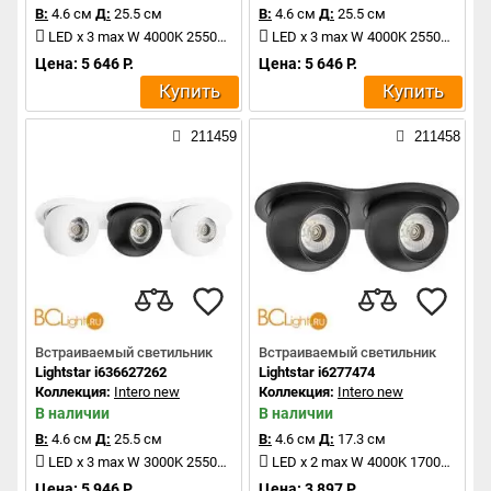
В:
4.6 см
Д:
25.5 см
В:
4.6 см
Д:
25.5 см
LED x 3 max W 4000K 2550Lm
LED x 3 max W 4000K 2550Lm
Цена: 5 646 Р.
Цена: 5 646 Р.
Купить
Купить
211459
211458
Встраиваемый светильник
Встраиваемый светильник
Lightstar i636627262
Lightstar i6277474
Коллекция:
Intero new
Коллекция:
Intero new
В наличии
В наличии
В:
4.6 см
Д:
25.5 см
В:
4.6 см
Д:
17.3 см
LED x 3 max W 3000K 2550Lm
LED x 2 max W 4000K 1700Lm
Цена: 5 946 Р.
Цена: 3 897 Р.