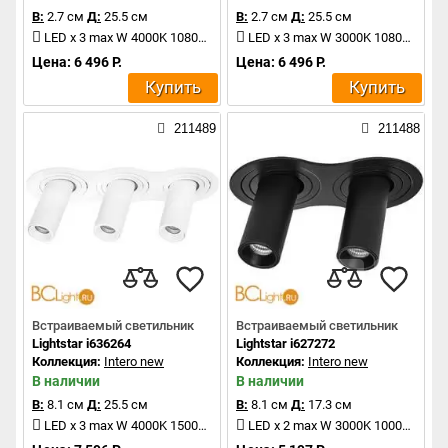
В:
2.7 см
Д:
25.5 см
В:
2.7 см
Д:
25.5 см
LED x 3 max W 4000K 1080Lm
LED x 3 max W 3000K 1080Lm
Цена: 6 496 Р.
Цена: 6 496 Р.
Купить
Купить
211489
211488
Встраиваемый светильник
Встраиваемый светильник
Lightstar i636264
Lightstar i627272
Коллекция:
Intero new
Коллекция:
Intero new
В наличии
В наличии
В:
8.1 см
Д:
25.5 см
В:
8.1 см
Д:
17.3 см
LED x 3 max W 4000K 1500Lm
LED x 2 max W 3000K 1000Lm