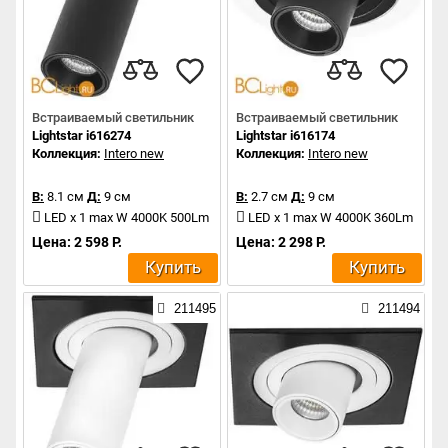
Встраиваемый светильник
Встраиваемый светильник
Lightstar i616274
Lightstar i616174
Коллекция:
Intero new
Коллекция:
Intero new
В:
8.1 см
Д:
9 см
В:
2.7 см
Д:
9 см
LED x 1 max W 4000K 500Lm
LED x 1 max W 4000K 360Lm
Цена: 2 598 Р.
Цена: 2 298 Р.
Купить
Купить
211495
211494