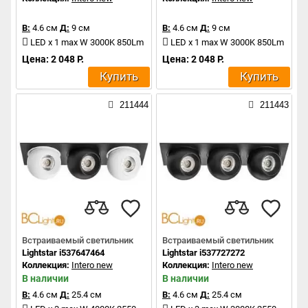
В:
4.6 см
Д:
9 см
В:
4.6 см
Д:
9 см
LED x 1 max W 3000K 850Lm
LED x 1 max W 3000K 850Lm
Цена: 2 048 Р.
Цена: 2 048 Р.
Купить
Купить
211444
211443
Встраиваемый светильник
Встраиваемый светильник
Lightstar i537647464
Lightstar i537727272
Коллекция:
Intero new
Коллекция:
Intero new
В наличии
В наличии
В:
4.6 см
Д:
25.4 см
В:
4.6 см
Д:
25.4 см