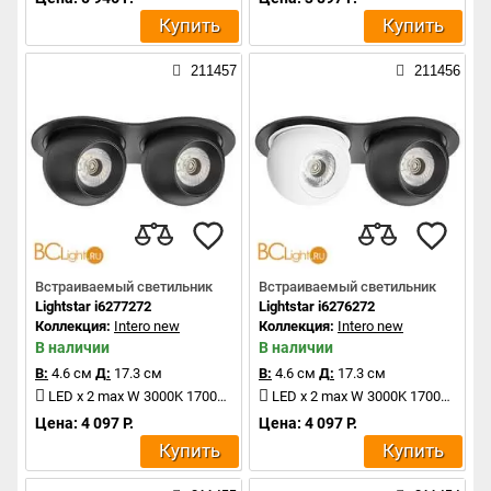
Купить
Купить
211457
211456
Встраиваемый светильник
Встраиваемый светильник
Lightstar i6277272
Lightstar i6276272
Коллекция:
Intero new
Коллекция:
Intero new
В наличии
В наличии
В:
4.6 см
Д:
17.3 см
В:
4.6 см
Д:
17.3 см
LED x 2 max W 3000K 1700Lm
LED x 2 max W 3000K 1700Lm
Цена: 4 097 Р.
Цена: 4 097 Р.
Купить
Купить