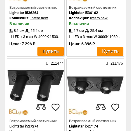
Встраиваемый светильник
Встраиваемый светильник
Lightstar i536264
Lightstar i536162
Коллекция:
Intero new
Коллекция:
Intero new
В наличии
В наличии
В:
8.1 см
Д:
25.4 см
В:
2.7 см
Д:
25.4 см
LED x 3 max W 4000K 1500Lm
LED x 3 max W 3000K 1080Lm
Цена: 7 296 Р.
Цена: 6 396 Р.
Купить
Купить
211477
211476
Встраиваемый светильник
Встраиваемый светильник
Lightstar i527274
Lightstar i527174