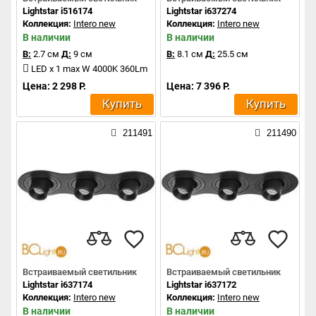
Lightstar i516174
Lightstar i637274
Коллекция:
Intero new
Коллекция:
Intero new
В наличии
В наличии
В:
2.7 см
Д:
9 см
В:
8.1 см
Д:
25.5 см
LED x 1 max W 4000K 360Lm
Цена: 2 298 Р.
Цена: 7 396 Р.
Купить
Купить
211491
211490
Встраиваемый светильник
Встраиваемый светильник
Lightstar i637174
Lightstar i637172
Коллекция:
Intero new
Коллекция:
Intero new
В наличии
В наличии