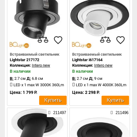
Встраиваемый светильник
Встраиваемый светильник
Lightstar 217172
Lightstar i617164
Коллекция:
Intero new
Коллекция:
Intero new
В наличии
В наличии
В:
2.7 см
Д:
6.8 см
В:
2.7 см
Д:
9 см
LED x 1 max W 3000K 360Lm
LED x 1 max W 4000K 360Lm
Цена: 1 799 Р.
Цена: 2 298 Р.
Купить
Купить
211497
211496