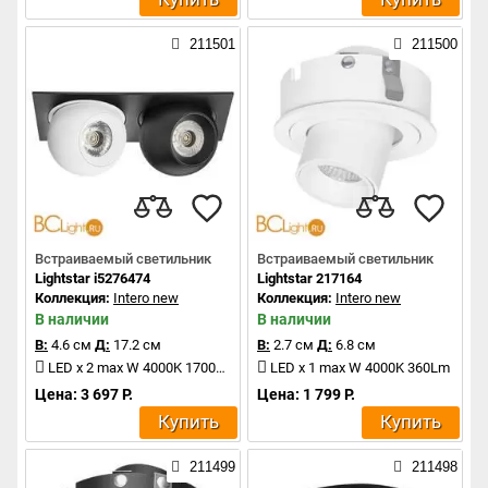
211501
211500
Встраиваемый светильник
Встраиваемый светильник
Lightstar i5276474
Lightstar 217164
Коллекция:
Intero new
Коллекция:
Intero new
В наличии
В наличии
В:
4.6 см
Д:
17.2 см
В:
2.7 см
Д:
6.8 см
LED x 2 max W 4000K 1700Lm
LED x 1 max W 4000K 360Lm
Цена: 3 697 Р.
Цена: 1 799 Р.
Купить
Купить
211499
211498