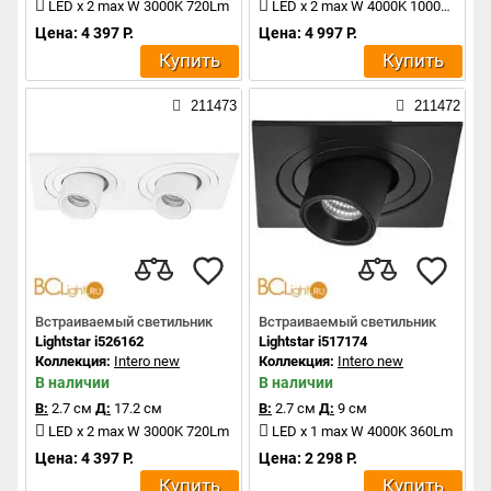
LED x 2 max W 3000K 720Lm
LED x 2 max W 4000K 1000Lm
Цена: 4 397 Р.
Цена: 4 997 Р.
Купить
Купить
211473
211472
Встраиваемый светильник
Встраиваемый светильник
Lightstar i526162
Lightstar i517174
Коллекция:
Intero new
Коллекция:
Intero new
В наличии
В наличии
В:
2.7 см
Д:
17.2 см
В:
2.7 см
Д:
9 см
LED x 2 max W 3000K 720Lm
LED x 1 max W 4000K 360Lm
Цена: 4 397 Р.
Цена: 2 298 Р.
Купить
Купить