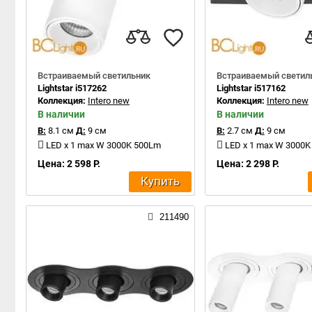
Встраиваемый светильник
Встраиваемый светил
Lightstar i517262
Lightstar i517162
Коллекция:
Intero new
Коллекция:
Intero new
В наличии
В наличии
В:
8.1 см
Д:
9 см
В:
2.7 см
Д:
9 см
LED x 1 max W 3000K 500Lm
LED x 1 max W 3000
Цена: 2 598 Р.
Цена: 2 298 Р.
Купить
211490