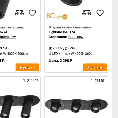
ый светильник
Встраиваемый светильник
16274
Lightstar i616174
:
Intero new
Коллекция:
Intero new
9 см
В:
2.7 см
Д:
9 см
ax W 4000K 500Lm
LED x 1 max W 4000K 360Lm
 Р.
Цена: 2 298 Р.
Купить
Купить
211492
211491