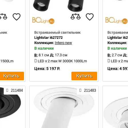
ьник
Встраиваемый светильник
Встраиваем
Lightstar i627272
Lightstar i6
Коллекция:
Intero new
Коллекция
В наличии
В наличии
В:
8.1 см
Д:
17.3 см
В:
2.7 см
Д:
K 1500Lm
LED x 2 max W 3000K 1000Lm
LED x 2 m
Цена: 5 197 Р.
Цена: 4 597
Купить
Купить
211484
211483