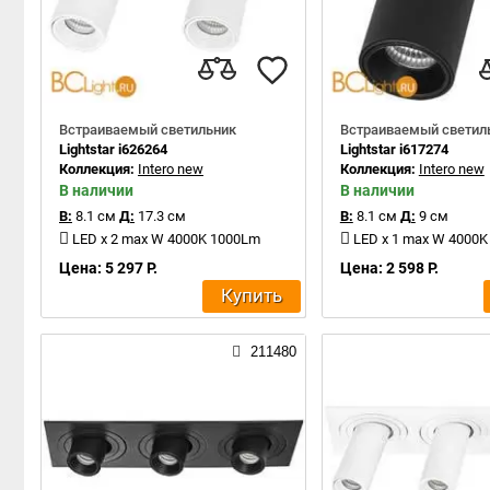
Встраиваемый светильник
Встраиваемый светил
Lightstar i626264
Lightstar i617274
Коллекция:
Intero new
Коллекция:
Intero new
В наличии
В наличии
В:
8.1 см
Д:
17.3 см
В:
8.1 см
Д:
9 см
LED x 2 max W 4000K 1000Lm
LED x 1 max W 4000
Цена: 5 297 Р.
Цена: 2 598 Р.
Купить
211480