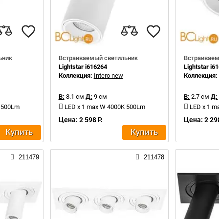
ьник
Встраиваемый светильник
Встраиваем
Lightstar i616264
Lightstar i6
Коллекция:
Intero new
Коллекция
В:
8.1 см
Д:
9 см
В:
2.7 см
Д:
K 500Lm
LED x 1 max W 4000K 500Lm
LED x 1 m
Цена: 2 598 Р.
Цена: 2 298
Купить
Купить
211479
211478