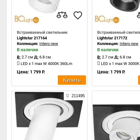
Встраиваемый светильник
Встраиваемый светил
Lightstar 217164
Lightstar 217172
Коллекция:
Intero new
Коллекция:
Intero new
В наличии
В наличии
В:
2.7 см
Д:
6.8 см
В:
2.7 см
Д:
6.8 см
LED x 1 max W 4000K 360Lm
LED x 1 max W 3000
Цена: 1 799 Р.
Цена: 1 799 Р.
Купить
211495