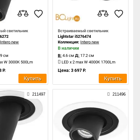
ый светильник
Встраиваемый светильник
16272
Lightstar i5276474
:
Intero new
Коллекция:
Intero new
В наличии
9 см
В:
4.6 см
Д:
17.2 см
ax W 3000K 500Lm
LED x 2 max W 4000K 1700Lm
 Р.
Цена: 3 697 Р.
Купить
Купить
211497
211496