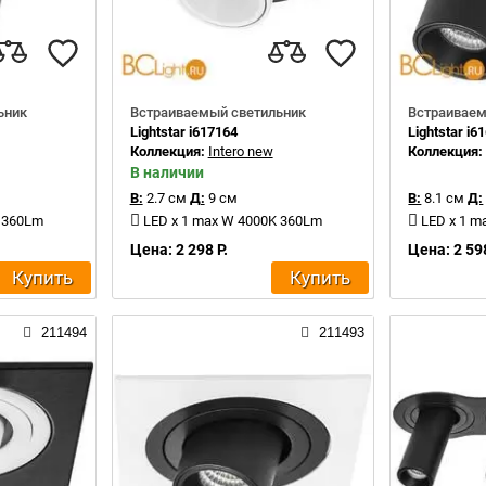
ьник
Встраиваемый светильник
Встраиваем
Lightstar i617164
Lightstar i6
Коллекция:
Intero new
Коллекция
В наличии
В:
2.7 см
Д:
9 см
В:
8.1 см
Д:
K 360Lm
LED x 1 max W 4000K 360Lm
LED x 1 m
Цена: 2 298 Р.
Цена: 2 598
Купить
Купить
211494
211493