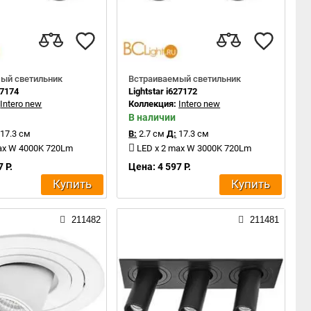
ый светильник
Встраиваемый светильник
27174
Lightstar i627172
:
Intero new
Коллекция:
Intero new
В наличии
17.3 см
В:
2.7 см
Д:
17.3 см
ax W 4000K 720Lm
LED x 2 max W 3000K 720Lm
 Р.
Цена: 4 597 Р.
Купить
Купить
211482
211481