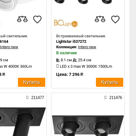
ый светильник
Встраиваемый светильник
16164
Lightstar i537272
:
Intero new
Коллекция:
Intero new
В наличии
9 см
В:
8.1 см
Д:
25.4 см
ax W 4000K 360Lm
LED x 3 max W 3000K 1500Lm
 Р.
Цена: 7 296 Р.
Купить
Купить
211477
211476