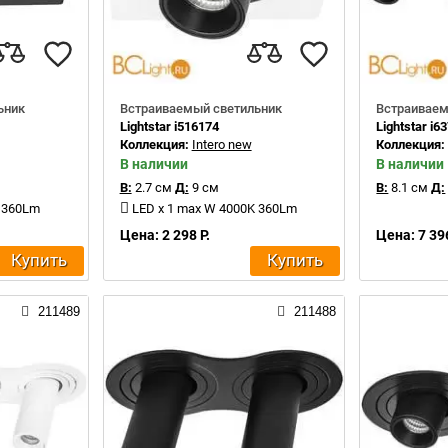
ьник
Встраиваемый светильник
Встраиваем
Lightstar i516174
Lightstar i6
Коллекция:
Intero new
Коллекция
В наличии
В наличии
В:
2.7 см
Д:
9 см
В:
8.1 см
Д:
K 360Lm
LED x 1 max W 4000K 360Lm
Цена: 2 298 Р.
Цена: 7 396
Купить
Купить
211489
211488