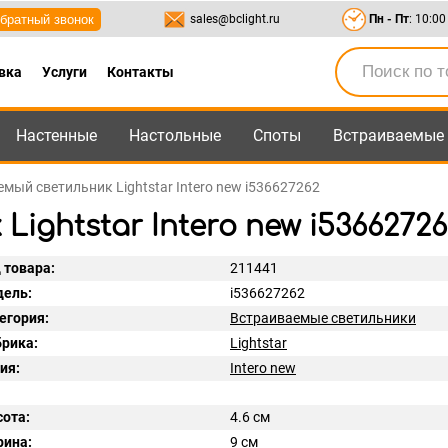
братный звонок
sales@bclight.ru
Пн - Пт
: 10:00
вка
Услуги
Контакты
Настенные
Настольные
Споты
Встраиваемые
-95
,
8-800-550-95-45
sales@bclight.ru
мый светильник Lightstar Intero new i536627262
ghtstar Intero new i53662726
 товара:
211441
ель:
i536627262
егория:
Встраиваемые светильники
рика:
Lightstar
ия:
Intero new
ота:
4.6 см
ина:
9 см