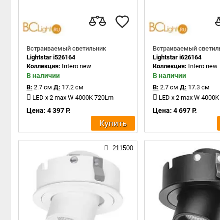
Встраиваемый светильник
Встраиваемый светил
Lightstar i526164
Lightstar i626164
Коллекция:
Intero new
Коллекция:
Intero new
В наличии
В наличии
В:
2.7 см
Д:
17.2 см
В:
2.7 см
Д:
17.3 см
LED x 2 max W 4000K 720Lm
LED x 2 max W 4000
Цена: 4 397 Р.
Цена: 4 697 Р.
Купить
211500