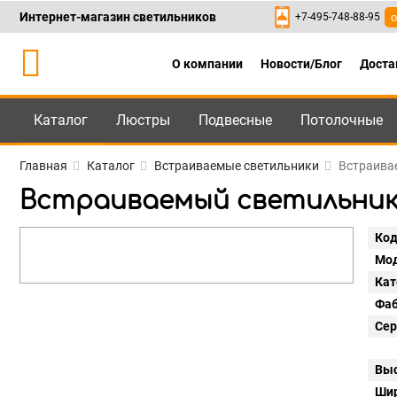
Интернет-магазин светильников
+7-495-748-88-95
о
О компании
Новости/Блог
Доста
Каталог
Люстры
Подвесные
Потолочные
Каталог
+7-495-748-88
Главная
Каталог
Встраиваемые светильники
Встраивае
Встраиваемый светильник Li
Код
Мод
Кат
Фаб
Сер
Выс
Шир