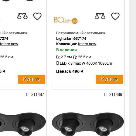
ый светильник
Встраиваемый светильник
37274
Lightstar i637174
:
Intero new
Коллекция:
Intero new
В наличии
25.5 см
В:
2.7 см
Д:
25.5 см
LED x 3 max W 4000K 1080Lm
 Р.
Цена: 6 496 Р.
Купить
Купить
211487
211486