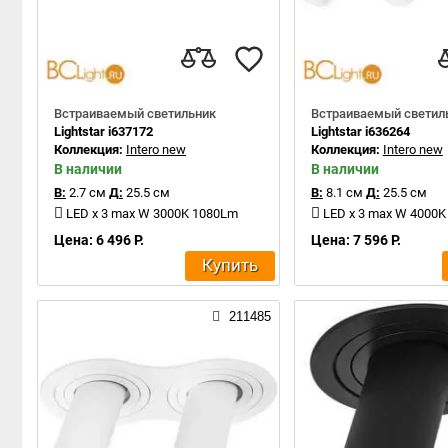
Встраиваемый светильник
Встраиваемый светил
Lightstar i637172
Lightstar i636264
Коллекция:
Intero new
Коллекция:
Intero new
В наличии
В наличии
В:
2.7 см
Д:
25.5 см
В:
8.1 см
Д:
25.5 см
LED x 3 max W 3000K 1080Lm
LED x 3 max W 4000
Цена: 6 496 Р.
Цена: 7 596 Р.
Купить
211485