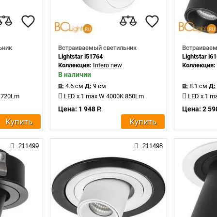
ьник
Встраиваемый светильник
Встраиваем
Lightstar i51764
Lightstar i6
Коллекция:
Intero new
Коллекция
В наличии
В:
4.6 см
Д:
9 см
В:
8.1 см
Д:
K 720Lm
LED x 1 max W 4000K 850Lm
LED x 1 m
Цена: 1 948 Р.
Цена: 2 598
Купить
Купить
211499
211498