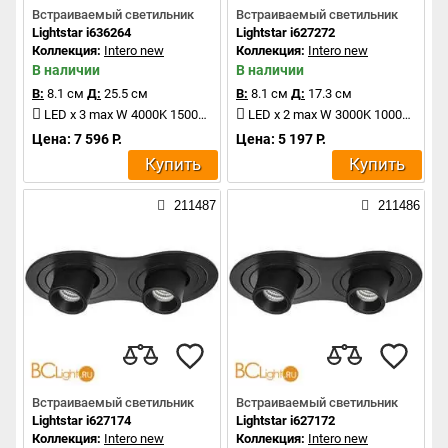
Встраиваемый светильник
Встраиваемый светильник
Lightstar i636264
Lightstar i627272
Коллекция:
Intero new
Коллекция:
Intero new
В наличии
В наличии
В:
8.1 см
Д:
25.5 см
В:
8.1 см
Д:
17.3 см
LED x 3 max W 4000K 1500Lm
LED x 2 max W 3000K 1000Lm
Цена: 7 596 Р.
Цена: 5 197 Р.
Купить
Купить
211487
211486
Встраиваемый светильник
Встраиваемый светильник
Lightstar i627174
Lightstar i627172
Коллекция:
Intero new
Коллекция:
Intero new