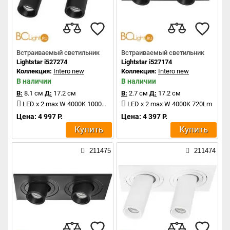
Встраиваемый светильник
Встраиваемый светильник
Lightstar i527274
Lightstar i527174
Коллекция:
Intero new
Коллекция:
Intero new
В наличии
В наличии
В:
8.1 см
Д:
17.2 см
В:
2.7 см
Д:
17.2 см
LED x 2 max W 4000K 1000Lm
LED x 2 max W 4000K 720Lm
Цена: 4 997 Р.
Цена: 4 397 Р.
Купить
Купить
211475
211474