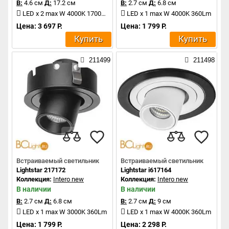
В:
4.6 см
Д:
17.2 см
В:
2.7 см
Д:
6.8 см
LED x 2 max W 4000K 1700Lm
LED x 1 max W 4000K 360Lm
Цена: 3 697 Р.
Цена: 1 799 Р.
Купить
Купить
211499
211498
Встраиваемый светильник
Встраиваемый светильник
Lightstar 217172
Lightstar i617164
Коллекция:
Intero new
Коллекция:
Intero new
В наличии
В наличии
В:
2.7 см
Д:
6.8 см
В:
2.7 см
Д:
9 см
LED x 1 max W 3000K 360Lm
LED x 1 max W 4000K 360Lm
Цена: 1 799 Р.
Цена: 2 298 Р.