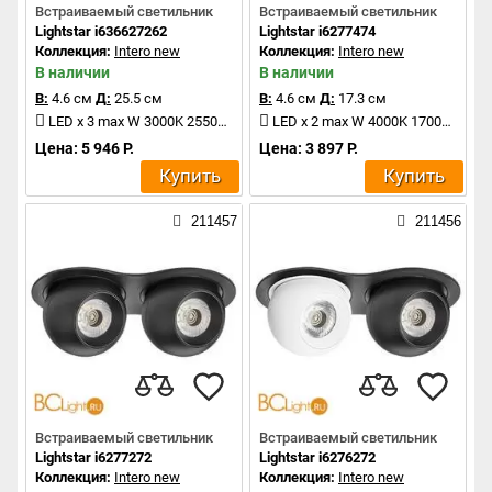
Встраиваемый светильник
Встраиваемый светильник
Lightstar i636627262
Lightstar i6277474
Коллекция:
Intero new
Коллекция:
Intero new
В наличии
В наличии
В:
4.6 см
Д:
25.5 см
В:
4.6 см
Д:
17.3 см
LED x 3 max W 3000K 2550Lm
LED x 2 max W 4000K 1700Lm
Цена: 5 946 Р.
Цена: 3 897 Р.
Купить
Купить
211457
211456
Встраиваемый светильник
Встраиваемый светильник
Lightstar i6277272
Lightstar i6276272
Коллекция:
Intero new
Коллекция:
Intero new