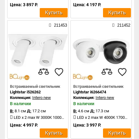
Цена: 3 897 Р.
Цена: 4 197 Р.
Купить
Купить
211453
211452
Встраиваемый светильник
Встраиваемый светильник
Lightstar i526262
Lightstar i6266474
Коллекция:
Intero new
Коллекция:
Intero new
В наличии
В наличии
В:
8.1 см
Д:
17.2 см
В:
4.6 см
Д:
17.3 см
LED x 2 max W 3000K 1000Lm
LED x 2 max W 4000K 1700Lm
Цена: 4 997 Р.
Цена: 3 997 Р.
Купить
Купить