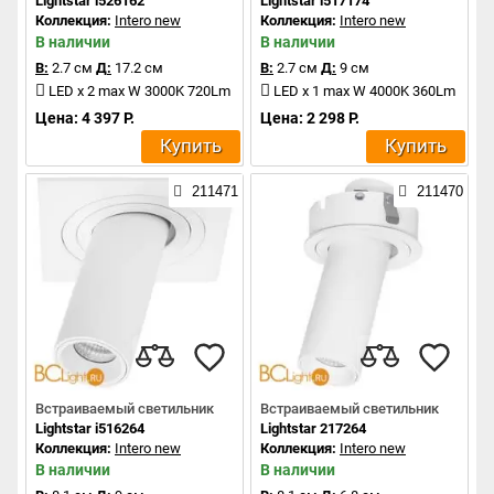
Lightstar i526162
Lightstar i517174
Коллекция:
Intero new
Коллекция:
Intero new
В наличии
В наличии
В:
2.7 см
Д:
17.2 см
В:
2.7 см
Д:
9 см
LED x 2 max W 3000K 720Lm
LED x 1 max W 4000K 360Lm
Цена: 4 397 Р.
Цена: 2 298 Р.
Купить
Купить
211471
211470
Встраиваемый светильник
Встраиваемый светильник
Lightstar i516264
Lightstar 217264
Коллекция:
Intero new
Коллекция:
Intero new
В наличии
В наличии