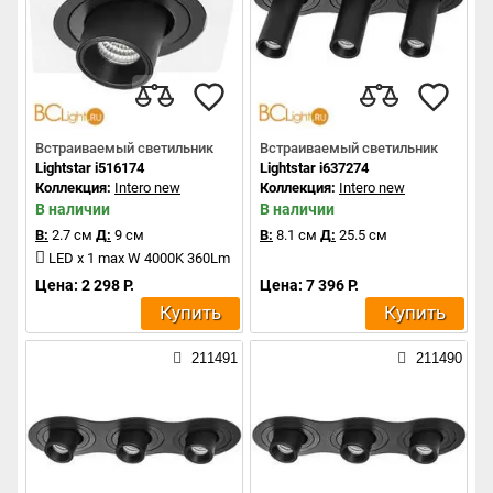
Встраиваемый светильник
Встраиваемый светильник
Lightstar i516174
Lightstar i637274
Коллекция:
Intero new
Коллекция:
Intero new
В наличии
В наличии
В:
2.7 см
Д:
9 см
В:
8.1 см
Д:
25.5 см
LED x 1 max W 4000K 360Lm
Цена: 2 298 Р.
Цена: 7 396 Р.
Купить
Купить
211491
211490