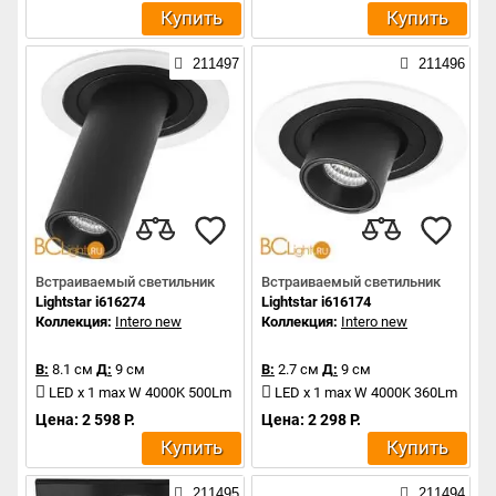
Купить
Купить
211497
211496
Встраиваемый светильник
Встраиваемый светильник
Lightstar i616274
Lightstar i616174
Коллекция:
Intero new
Коллекция:
Intero new
В:
8.1 см
Д:
9 см
В:
2.7 см
Д:
9 см
LED x 1 max W 4000K 500Lm
LED x 1 max W 4000K 360Lm
Цена: 2 598 Р.
Цена: 2 298 Р.
Купить
Купить
211495
211494