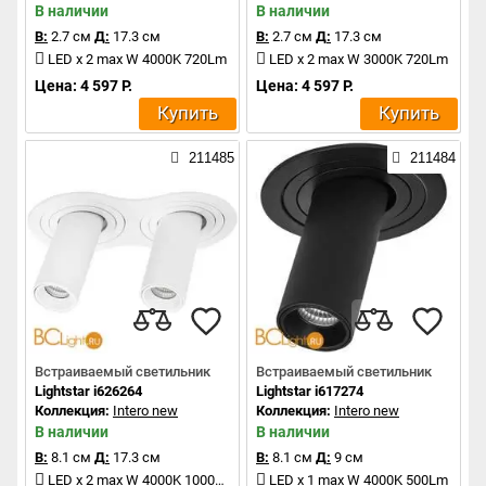
В наличии
В наличии
В:
2.7 см
Д:
17.3 см
В:
2.7 см
Д:
17.3 см
LED x 2 max W 4000K 720Lm
LED x 2 max W 3000K 720Lm
Цена: 4 597 Р.
Цена: 4 597 Р.
Купить
Купить
211485
211484
Встраиваемый светильник
Встраиваемый светильник
Lightstar i626264
Lightstar i617274
Коллекция:
Intero new
Коллекция:
Intero new
В наличии
В наличии
В:
8.1 см
Д:
17.3 см
В:
8.1 см
Д:
9 см
LED x 2 max W 4000K 1000Lm
LED x 1 max W 4000K 500Lm