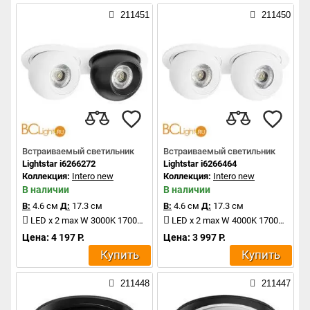
211451
211450
Встраиваемый светильник
Встраиваемый светильник
Lightstar i6266272
Lightstar i6266464
Коллекция:
Intero new
Коллекция:
Intero new
В наличии
В наличии
В:
4.6 см
Д:
17.3 см
В:
4.6 см
Д:
17.3 см
LED x 2 max W 3000K 1700Lm
LED x 2 max W 4000K 1700Lm
Цена: 4 197 Р.
Цена: 3 997 Р.
Купить
Купить
211448
211447