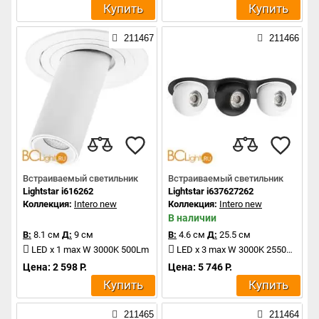
Купить
Купить
211467
211466
Встраиваемый светильник
Встраиваемый светильник
Lightstar i616262
Lightstar i637627262
Коллекция:
Intero new
Коллекция:
Intero new
В наличии
В:
8.1 см
Д:
9 см
В:
4.6 см
Д:
25.5 см
LED x 1 max W 3000K 500Lm
LED x 3 max W 3000K 2550Lm
Цена: 2 598 Р.
Цена: 5 746 Р.
Купить
Купить
211465
211464