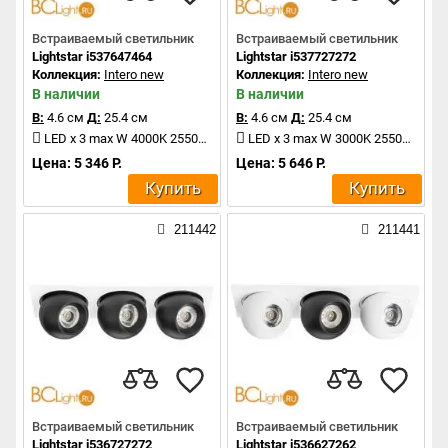
Встраиваемый светильник
Встраиваемый светильник
Lightstar i537647464
Lightstar i537727272
Коллекция:
Intero new
Коллекция:
Intero new
В наличии
В наличии
В:
4.6 см
Д:
25.4 см
В:
4.6 см
Д:
25.4 см
LED x 3 max W 4000K 2550Lm
LED x 3 max W 3000K 2550Lm
Цена: 5 346 Р.
Цена: 5 646 Р.
Купить
Купить
211442
211441
Встраиваемый светильник
Встраиваемый светильник
Lightstar i536727272
Lightstar i536627262