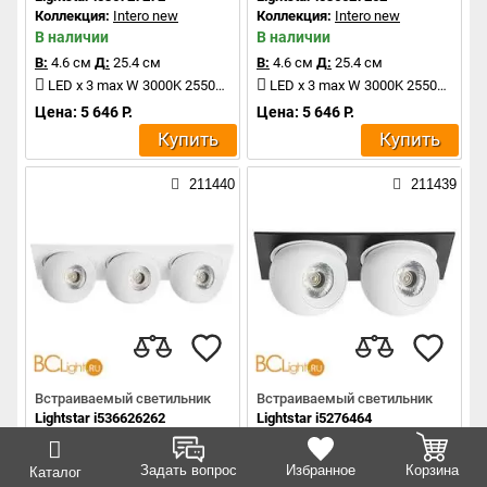
Коллекция:
Intero new
Коллекция:
Intero new
В наличии
В наличии
В:
4.6 см
Д:
25.4 см
В:
4.6 см
Д:
25.4 см
LED x 3 max W 3000K 2550Lm
LED x 3 max W 3000K 2550Lm
Цена: 5 646 Р.
Цена: 5 646 Р.
Купить
Купить
211440
211439
Встраиваемый светильник
Встраиваемый светильник
Lightstar i536626262
Lightstar i5276464
Коллекция:
Intero new
Коллекция:
Intero new
В наличии
В наличии
Задать вопрос
Избранное
Корзина
Каталог
В:
4.6 см
Д:
25.4 см
В:
4.6 см
Д:
17.2 см