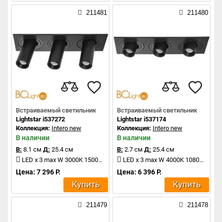
211481
211480
Встраиваемый светильник
Встраиваемый светильник
Lightstar i537272
Lightstar i537174
Коллекция:
Intero new
Коллекция:
Intero new
В наличии
В наличии
В:
8.1 см
Д:
25.4 см
В:
2.7 см
Д:
25.4 см
LED x 3 max W 3000K 1500Lm
LED x 3 max W 4000K 1080Lm
Цена: 7 296 Р.
Цена: 6 396 Р.
Купить
Купить
211479
211478