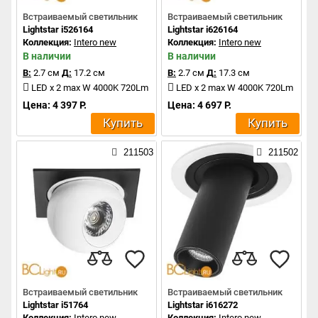
Встраиваемый светильник
Встраиваемый светильник
Lightstar i526164
Lightstar i626164
Коллекция:
Intero new
Коллекция:
Intero new
В наличии
В наличии
В:
2.7 см
Д:
17.2 см
В:
2.7 см
Д:
17.3 см
LED x 2 max W 4000K 720Lm
LED x 2 max W 4000K 720Lm
Цена: 4 397 Р.
Цена: 4 697 Р.
Купить
Купить
211503
211502
Встраиваемый светильник
Встраиваемый светильник
Lightstar i51764
Lightstar i616272
Коллекция:
Intero new
Коллекция:
Intero new