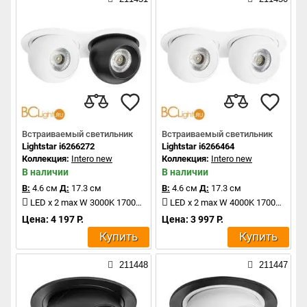
Встраиваемый светильник
Встраиваемый светильник
Lightstar i6266272
Lightstar i6266464
Коллекция:
Intero new
Коллекция:
Intero new
В наличии
В наличии
В:
4.6 см
Д:
17.3 см
В:
4.6 см
Д:
17.3 см
LED x 2 max W 3000K 1700Lm
LED x 2 max W 4000K 1700Lm
Цена: 4 197 Р.
Цена: 3 997 Р.
Купить
Купить
211448
211447