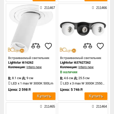
211467
211466
Встраиваемый светильник
Встраиваемый светильник
Lightstar i616262
Lightstar i637627262
Коллекция:
Intero new
Коллекция:
Intero new
В наличии
В:
8.1 см
Д:
9 см
В:
4.6 см
Д:
25.5 см
LED x 1 max W 3000K 500Lm
LED x 3 max W 3000K 2550Lm
Цена: 2 598 Р.
Цена: 5 746 Р.
Купить
Купить
211465
211464