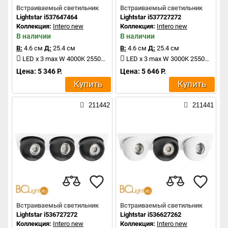
Встраиваемый светильник
Встраиваемый светильник
Lightstar i537647464
Lightstar i537727272
Коллекция:
Intero new
Коллекция:
Intero new
В наличии
В наличии
В:
4.6 см
Д:
25.4 см
В:
4.6 см
Д:
25.4 см
LED x 3 max W 4000K 2550Lm
LED x 3 max W 3000K 2550Lm
Цена: 5 346 Р.
Цена: 5 646 Р.
Купить
Купить
211442
211441
Встраиваемый светильник
Встраиваемый светильник
Lightstar i536727272
Lightstar i536627262
Коллекция:
Intero new
Коллекция:
Intero new