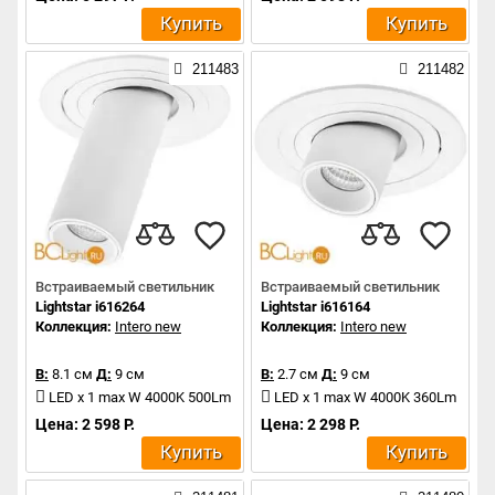
Купить
Купить
211483
211482
Встраиваемый светильник
Встраиваемый светильник
Lightstar i616264
Lightstar i616164
Коллекция:
Intero new
Коллекция:
Intero new
В:
8.1 см
Д:
9 см
В:
2.7 см
Д:
9 см
LED x 1 max W 4000K 500Lm
LED x 1 max W 4000K 360Lm
Цена: 2 598 Р.
Цена: 2 298 Р.
Купить
Купить