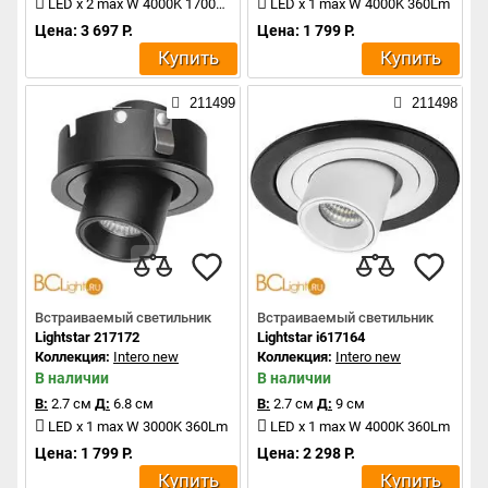
LED x 2 max W 4000K 1700Lm
LED x 1 max W 4000K 360Lm
Цена: 3 697 Р.
Цена: 1 799 Р.
Купить
Купить
211499
211498
Встраиваемый светильник
Встраиваемый светильник
Lightstar 217172
Lightstar i617164
Коллекция:
Intero new
Коллекция:
Intero new
В наличии
В наличии
В:
2.7 см
Д:
6.8 см
В:
2.7 см
Д:
9 см
LED x 1 max W 3000K 360Lm
LED x 1 max W 4000K 360Lm
Цена: 1 799 Р.
Цена: 2 298 Р.
Купить
Купить