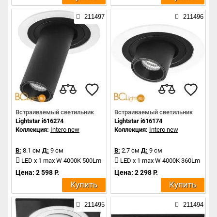
211497
211496
Встраиваемый светильник
Встраиваемый светильник
Lightstar i616274
Lightstar i616174
Коллекция:
Intero new
Коллекция:
Intero new
В:
8.1 см
Д:
9 см
В:
2.7 см
Д:
9 см
LED x 1 max W 4000K 500Lm
LED x 1 max W 4000K 360Lm
Цена: 2 598 Р.
Цена: 2 298 Р.
Купить
Купить
211495
211494