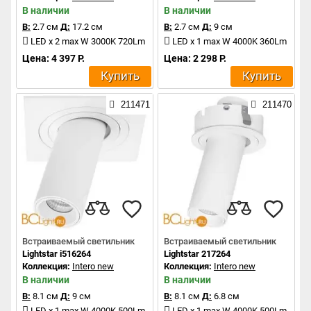
В наличии
В наличии
В:
2.7 см
Д:
17.2 см
В:
2.7 см
Д:
9 см
LED x 2 max W 3000K 720Lm
LED x 1 max W 4000K 360Lm
Цена: 4 397 Р.
Цена: 2 298 Р.
Купить
Купить
211471
211470
Встраиваемый светильник
Встраиваемый светильник
Lightstar i516264
Lightstar 217264
Коллекция:
Intero new
Коллекция:
Intero new
В наличии
В наличии
В:
8.1 см
Д:
9 см
В:
8.1 см
Д:
6.8 см
LED x 1 max W 4000K 500Lm
LED x 1 max W 4000K 500Lm