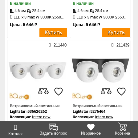
В наличии
В наличии
В:
4.6 см
Д:
25.4 см
В:
4.6 см
Д:
25.4 см
LED x 3 max W 3000K 2550Lm
LED x 3 max W 3000K 2550Lm
Цена: 5 646 Р.
Цена: 5 646 Р.
Купить
Купить
211440
211439
Встраиваемый светильник
Встраиваемый светильник
Lightstar i536626262
Lightstar i5276464
Коллекция:
Intero new
Коллекция:
Intero new
В наличии
В наличии
В:
4.6 см
Д:
25.4 см
В:
4.6 см
Д:
17.2 см
Задать вопрос
Избранное
Корзина
Каталог
LED x 3 max W 3000K 2550Lm
LED x 2 max W 4000K 1700Lm