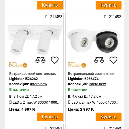
Купить
Купить
211453
211452
Встраиваемый светильник
Встраиваемый светильник
Lightstar i526262
Lightstar i6266474
Коллекция:
Intero new
Коллекция:
Intero new
В наличии
В наличии
В:
8.1 см
Д:
17.2 см
В:
4.6 см
Д:
17.3 см
LED x 2 max W 3000K 1000Lm
LED x 2 max W 4000K 1700Lm
Цена: 4 997 Р.
Цена: 3 997 Р.
Купить
Купить
211451
211450