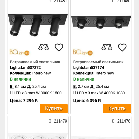
211481
211480
Встраиваемый светильник
Встраиваемый светильник
Lightstar i537272
Lightstar i537174
Коллекция:
Intero new
Коллекция:
Intero new
В наличии
В наличии
В:
8.1 см
Д:
25.4 см
В:
2.7 см
Д:
25.4 см
LED x 3 max W 3000K 1500Lm
LED x 3 max W 4000K 1080Lm
Цена: 7 296 Р.
Цена: 6 396 Р.
Купить
Купить
211479
211478