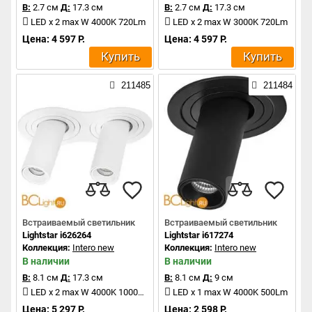
В:
2.7 см
Д:
17.3 см
В:
2.7 см
Д:
17.3 см
LED x 2 max W 4000K 720Lm
LED x 2 max W 3000K 720Lm
Цена: 4 597 Р.
Цена: 4 597 Р.
Купить
Купить
211485
211484
Встраиваемый светильник
Встраиваемый светильник
Lightstar i626264
Lightstar i617274
Коллекция:
Intero new
Коллекция:
Intero new
В наличии
В наличии
В:
8.1 см
Д:
17.3 см
В:
8.1 см
Д:
9 см
LED x 2 max W 4000K 1000Lm
LED x 1 max W 4000K 500Lm
Цена: 5 297 Р.
Цена: 2 598 Р.