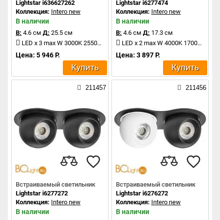
Lightstar i636627262
Lightstar i6277474
Коллекция:
Intero new
Коллекция:
Intero new
В наличии
В наличии
В:
4.6 см
Д:
25.5 см
В:
4.6 см
Д:
17.3 см
LED x 3 max W 3000K 2550Lm
LED x 2 max W 4000K 1700Lm
Цена: 5 946 Р.
Цена: 3 897 Р.
Купить
Купить
211457
211456
Встраиваемый светильник
Встраиваемый светильник
Lightstar i6277272
Lightstar i6276272
Коллекция:
Intero new
Коллекция:
Intero new
В наличии
В наличии