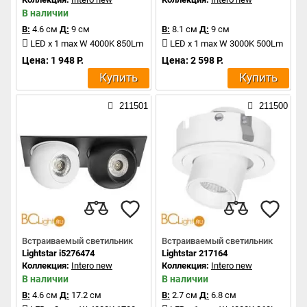
В наличии
В:
4.6 см
Д:
9 см
В:
8.1 см
Д:
9 см
LED x 1 max W 4000K 850Lm
LED x 1 max W 3000K 500Lm
Цена: 1 948 Р.
Цена: 2 598 Р.
Купить
Купить
211501
211500
Встраиваемый светильник
Встраиваемый светильник
Lightstar i5276474
Lightstar 217164
Коллекция:
Intero new
Коллекция:
Intero new
В наличии
В наличии
В:
4.6 см
Д:
17.2 см
В:
2.7 см
Д:
6.8 см