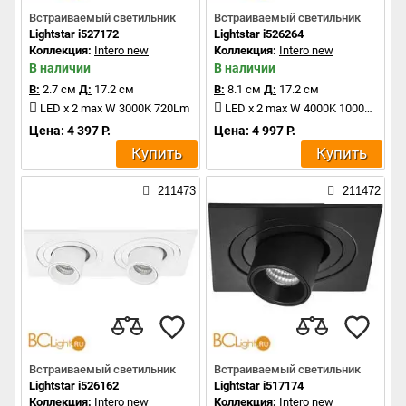
Встраиваемый светильник
Встраиваемый светильник
Lightstar i527172
Lightstar i526264
Коллекция:
Intero new
Коллекция:
Intero new
В наличии
В наличии
В:
2.7 см
Д:
17.2 см
В:
8.1 см
Д:
17.2 см
LED x 2 max W 3000K 720Lm
LED x 2 max W 4000K 1000Lm
Цена: 4 397 Р.
Цена: 4 997 Р.
Купить
Купить
211473
211472
Встраиваемый светильник
Встраиваемый светильник
Lightstar i526162
Lightstar i517174
Коллекция:
Intero new
Коллекция:
Intero new