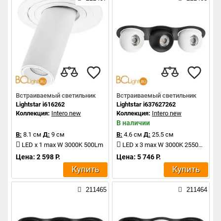
Встраиваемый светильник
Встраиваемый светильник
Lightstar i616262
Lightstar i637627262
Коллекция:
Intero new
Коллекция:
Intero new
В наличии
В:
8.1 см
Д:
9 см
В:
4.6 см
Д:
25.5 см
LED x 1 max W 3000K 500Lm
LED x 3 max W 3000K 2550Lm
Цена: 2 598 Р.
Цена: 5 746 Р.
Купить
Купить
211465
211464