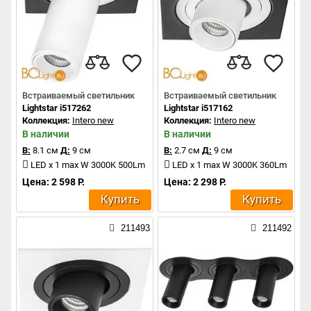
Встраиваемый светильник
Встраиваемый светильник
Lightstar i517262
Lightstar i517162
Коллекция:
Intero new
Коллекция:
Intero new
В наличии
В наличии
В:
8.1 см
Д:
9 см
В:
2.7 см
Д:
9 см
LED x 1 max W 3000K 500Lm
LED x 1 max W 3000K 360Lm
Цена: 2 598 Р.
Цена: 2 298 Р.
Купить
Купить
211493
211492