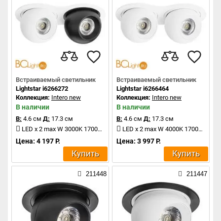
Встраиваемый светильник
Встраиваемый светильник
Lightstar i6266272
Lightstar i6266464
Коллекция:
Intero new
Коллекция:
Intero new
В наличии
В наличии
В:
4.6 см
Д:
17.3 см
В:
4.6 см
Д:
17.3 см
LED x 2 max W 3000K 1700Lm
LED x 2 max W 4000K 1700Lm
Цена: 4 197 Р.
Цена: 3 997 Р.
Купить
Купить
211448
211447