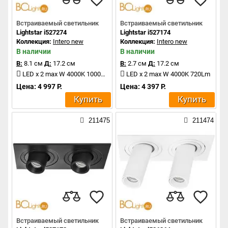
Встраиваемый светильник
Встраиваемый светильник
Lightstar i527274
Lightstar i527174
Коллекция:
Intero new
Коллекция:
Intero new
В наличии
В наличии
В:
8.1 см
Д:
17.2 см
В:
2.7 см
Д:
17.2 см
LED x 2 max W 4000K 1000Lm
LED x 2 max W 4000K 720Lm
Цена: 4 997 Р.
Цена: 4 397 Р.
Купить
Купить
211475
211474
Встраиваемый светильник
Встраиваемый светильник