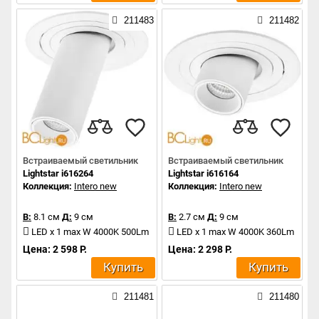
211483
211482
Встраиваемый светильник
Встраиваемый светильник
Lightstar i616264
Lightstar i616164
Коллекция:
Intero new
Коллекция:
Intero new
В:
8.1 см
Д:
9 см
В:
2.7 см
Д:
9 см
LED x 1 max W 4000K 500Lm
LED x 1 max W 4000K 360Lm
Цена: 2 598 Р.
Цена: 2 298 Р.
Купить
Купить
211481
211480