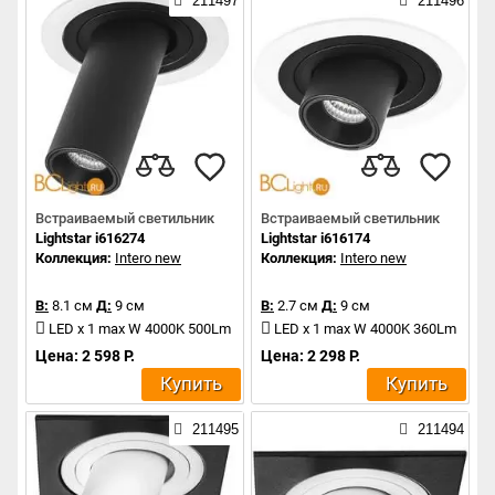
211497
211496
Встраиваемый светильник
Встраиваемый светильник
Lightstar i616274
Lightstar i616174
Коллекция:
Intero new
Коллекция:
Intero new
В:
8.1 см
Д:
9 см
В:
2.7 см
Д:
9 см
LED x 1 max W 4000K 500Lm
LED x 1 max W 4000K 360Lm
Цена: 2 598 Р.
Цена: 2 298 Р.
Купить
Купить
211495
211494