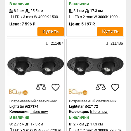
В наличии
В наличии
В:
8.1 см
Д:
25.5 см
В:
8.1 см
Д:
17.3 см
LED x 3 max W 4000K 1500Lm
LED x 2 max W 3000K 1000Lm
Цена: 7 596 Р.
Цена: 5 197 Р.
Купить
Купить
211487
211486
Встраиваемый светильник
Встраиваемый светильник
Lightstar i627174
Lightstar i627172
Коллекция:
Intero new
Коллекция:
Intero new
В наличии
В наличии
В:
2.7 см
Д:
17.3 см
В:
2.7 см
Д:
17.3 см
LED x 2 max W 4000K 720Lm
LED x 2 max W 3000K 720Lm