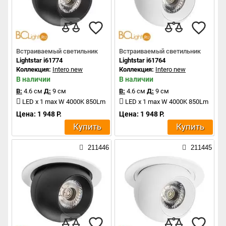
Встраиваемый светильник
Встраиваемый светильник
Lightstar i61774
Lightstar i61764
Коллекция:
Intero new
Коллекция:
Intero new
В наличии
В наличии
В:
4.6 см
Д:
9 см
В:
4.6 см
Д:
9 см
LED x 1 max W 4000K 850Lm
LED x 1 max W 4000K 850Lm
Цена: 1 948 Р.
Цена: 1 948 Р.
Купить
Купить
211446
211445