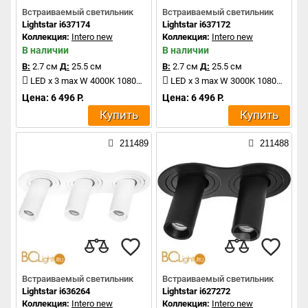
Встраиваемый светильник
Встраиваемый светильник
Lightstar i637174
Lightstar i637172
Коллекция:
Intero new
Коллекция:
Intero new
В наличии
В наличии
В:
2.7 см
Д:
25.5 см
В:
2.7 см
Д:
25.5 см
LED x 3 max W 4000K 1080Lm
LED x 3 max W 3000K 1080Lm
Цена: 6 496 Р.
Цена: 6 496 Р.
Купить
Купить
211489
211488
Встраиваемый светильник
Встраиваемый светильник
Lightstar i636264
Lightstar i627272
Коллекция:
Intero new
Коллекция:
Intero new