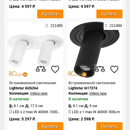
Цена: 4 597 Р.
Цена: 4 597 Р.
Купить
Купить
211485
211484
Встраиваемый светильник
Встраиваемый светильник
Lightstar i626264
Lightstar i617274
Коллекция:
Intero new
Коллекция:
Intero new
В наличии
В наличии
В:
8.1 см
Д:
17.3 см
В:
8.1 см
Д:
9 см
LED x 2 max W 4000K 1000Lm
LED x 1 max W 4000K 500Lm
Цена: 5 297 Р.
Цена: 2 598 Р.
Купить
Купить