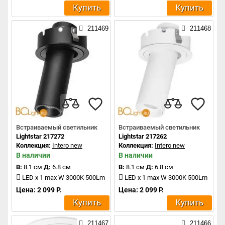
Купить
Купить
211469
211468
Встраиваемый светильник
Встраиваемый светильник
Lightstar 217272
Lightstar 217262
Коллекция:
Intero new
Коллекция:
Intero new
В наличии
В наличии
В:
8.1 см
Д:
6.8 см
В:
8.1 см
Д:
6.8 см
LED x 1 max W 3000K 500Lm
LED x 1 max W 3000K 500Lm
Цена: 2 099 Р.
Цена: 2 099 Р.
Купить
Купить
211467
211466