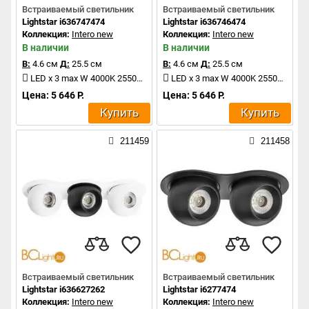
Встраиваемый светильник
Встраиваемый светильник
Lightstar i636747474
Lightstar i636746474
Коллекция:
Intero new
Коллекция:
Intero new
В наличии
В наличии
В:
4.6 см
Д:
25.5 см
В:
4.6 см
Д:
25.5 см
LED x 3 max W 4000K 2550Lm
LED x 3 max W 4000K 2550Lm
Цена: 5 646 Р.
Цена: 5 646 Р.
Купить
Купить
211459
211458
Встраиваемый светильник
Встраиваемый светильник
Lightstar i636627262
Lightstar i6277474
Коллекция:
Intero new
Коллекция:
Intero new