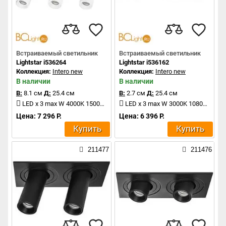
Встраиваемый светильник
Встраиваемый светильник
Lightstar i536264
Lightstar i536162
Коллекция:
Intero new
Коллекция:
Intero new
В наличии
В наличии
В:
8.1 см
Д:
25.4 см
В:
2.7 см
Д:
25.4 см
LED x 3 max W 4000K 1500Lm
LED x 3 max W 3000K 1080Lm
Цена: 7 296 Р.
Цена: 6 396 Р.
Купить
Купить
211477
211476