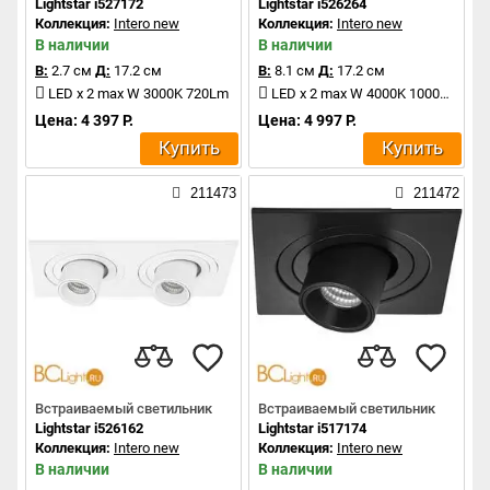
Lightstar i527172
Lightstar i526264
Коллекция:
Intero new
Коллекция:
Intero new
В наличии
В наличии
В:
2.7 см
Д:
17.2 см
В:
8.1 см
Д:
17.2 см
LED x 2 max W 3000K 720Lm
LED x 2 max W 4000K 1000Lm
Цена: 4 397 Р.
Цена: 4 997 Р.
Купить
Купить
211473
211472
Встраиваемый светильник
Встраиваемый светильник
Lightstar i526162
Lightstar i517174
Коллекция:
Intero new
Коллекция:
Intero new
В наличии
В наличии