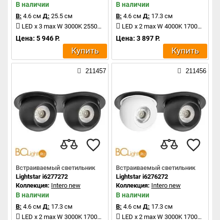
В наличии
В наличии
В:
4.6 см
Д:
25.5 см
В:
4.6 см
Д:
17.3 см
LED x 3 max W 3000K 2550Lm
LED x 2 max W 4000K 1700Lm
Цена: 5 946 Р.
Цена: 3 897 Р.
Купить
Купить
211457
211456
Встраиваемый светильник
Встраиваемый светильник
Lightstar i6277272
Lightstar i6276272
Коллекция:
Intero new
Коллекция:
Intero new
В наличии
В наличии
В:
4.6 см
Д:
17.3 см
В:
4.6 см
Д:
17.3 см
LED x 2 max W 3000K 1700Lm
LED x 2 max W 3000K 1700Lm