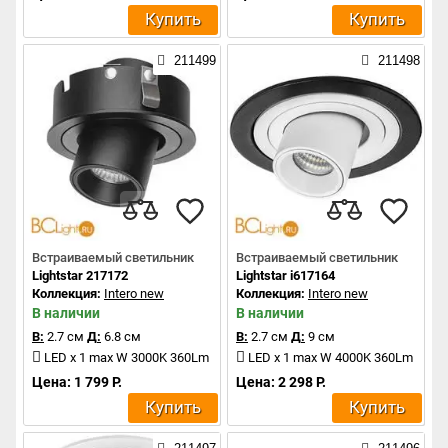
Купить
Купить
211499
211498
Встраиваемый светильник
Встраиваемый светильник
Lightstar 217172
Lightstar i617164
Коллекция:
Intero new
Коллекция:
Intero new
В наличии
В наличии
В:
2.7 см
Д:
6.8 см
В:
2.7 см
Д:
9 см
LED x 1 max W 3000K 360Lm
LED x 1 max W 4000K 360Lm
Цена: 1 799 Р.
Цена: 2 298 Р.
Купить
Купить