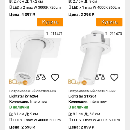
В:
2.7 см
Д:
17.2 см
В:
2.7 см
Д:
9 см
LED x 2 max W 3000K 720Lm
LED x 1 max W 4000K 360Lm
Цена: 4 397 Р.
Цена: 2 298 Р.
Купить
Купить
211471
211470
Встраиваемый светильник
Встраиваемый светильник
Lightstar i516264
Lightstar 217264
Коллекция:
Intero new
Коллекция:
Intero new
В наличии
В наличии
В:
8.1 см
Д:
9 см
В:
8.1 см
Д:
6.8 см
LED x 1 max W 4000K 500Lm
LED x 1 max W 4000K 500Lm
Цена: 2 598 Р.
Цена: 2 099 Р.