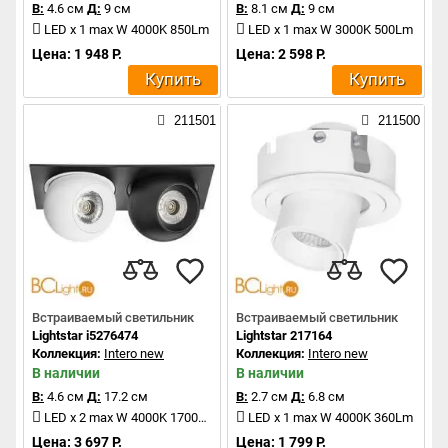
В:
4.6 см
Д:
9 см
В:
8.1 см
Д:
9 см
LED x 1 max W 4000K 850Lm
LED x 1 max W 3000K 500Lm
Цена: 1 948 Р.
Цена: 2 598 Р.
Купить
Купить
211501
211500
Встраиваемый светильник
Встраиваемый светильник
Lightstar i5276474
Lightstar 217164
Коллекция:
Intero new
Коллекция:
Intero new
В наличии
В наличии
В:
4.6 см
Д:
17.2 см
В:
2.7 см
Д:
6.8 см
LED x 2 max W 4000K 1700Lm
LED x 1 max W 4000K 360Lm
Цена: 3 697 Р.
Цена: 1 799 Р.