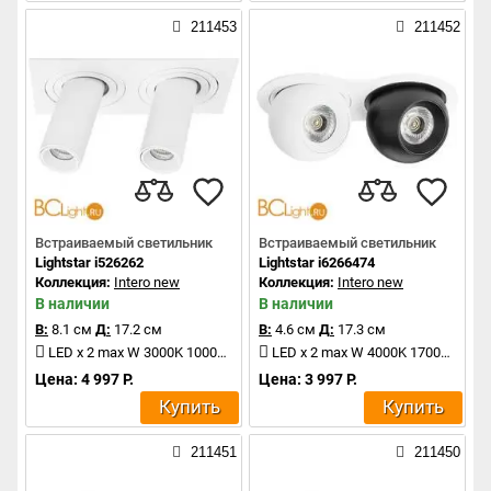
211453
211452
Встраиваемый светильник
Встраиваемый светильник
Lightstar i526262
Lightstar i6266474
Коллекция:
Intero new
Коллекция:
Intero new
В наличии
В наличии
В:
8.1 см
Д:
17.2 см
В:
4.6 см
Д:
17.3 см
LED x 2 max W 3000K 1000Lm
LED x 2 max W 4000K 1700Lm
Цена: 4 997 Р.
Цена: 3 997 Р.
Купить
Купить
211451
211450