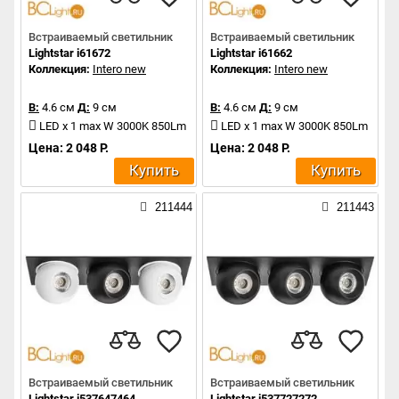
Встраиваемый светильник
Встраиваемый светильник
Lightstar i61672
Lightstar i61662
Коллекция:
Intero new
Коллекция:
Intero new
В:
4.6 см
Д:
9 см
В:
4.6 см
Д:
9 см
LED x 1 max W 3000K 850Lm
LED x 1 max W 3000K 850Lm
Цена: 2 048 Р.
Цена: 2 048 Р.
Купить
Купить
211444
211443
Встраиваемый светильник
Встраиваемый светильник
Lightstar i537647464
Lightstar i537727272