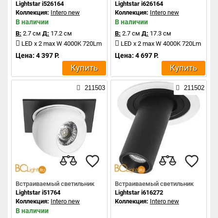
Lightstar i526164
Lightstar i626164
Коллекция:
Intero new
Коллекция:
Intero new
В наличии
В наличии
В:
2.7 см
Д:
17.2 см
В:
2.7 см
Д:
17.3 см
LED x 2 max W 4000K 720Lm
LED x 2 max W 4000K 720Lm
Цена: 4 397 Р.
Цена: 4 697 Р.
Купить
Купить
211503
211502
Встраиваемый светильник
Встраиваемый светильник
Lightstar i51764
Lightstar i616272
Коллекция:
Intero new
Коллекция:
Intero new
В наличии