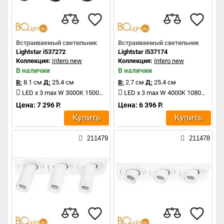
Встраиваемый светильник
Встраиваемый светильник
Lightstar i537272
Lightstar i537174
Коллекция:
Intero new
Коллекция:
Intero new
В наличии
В наличии
В:
8.1 см
Д:
25.4 см
В:
2.7 см
Д:
25.4 см
LED x 3 max W 3000K 1500Lm
LED x 3 max W 4000K 1080Lm
Цена: 7 296 Р.
Цена: 6 396 Р.
Купить
Купить
211479
211478