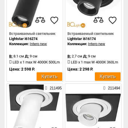
Встраиваемый светильник
Встраиваемый светильник
Lightstar i616274
Lightstar i616174
Коллекция:
Intero new
Коллекция:
Intero new
В:
8.1 см
Д:
9 см
В:
2.7 см
Д:
9 см
LED x 1 max W 4000K 500Lm
LED x 1 max W 4000K 360Lm
Цена: 2 598 Р.
Цена: 2 298 Р.
Купить
Купить
211495
211494