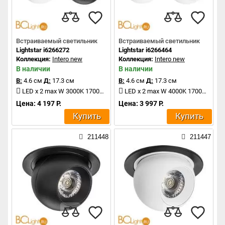
Встраиваемый светильник
Встраиваемый светильник
Lightstar i6266272
Lightstar i6266464
Коллекция:
Intero new
Коллекция:
Intero new
В наличии
В наличии
В:
4.6 см
Д:
17.3 см
В:
4.6 см
Д:
17.3 см
LED x 2 max W 3000K 1700Lm
LED x 2 max W 4000K 1700Lm
Цена: 4 197 Р.
Цена: 3 997 Р.
Купить
Купить
211448
211447