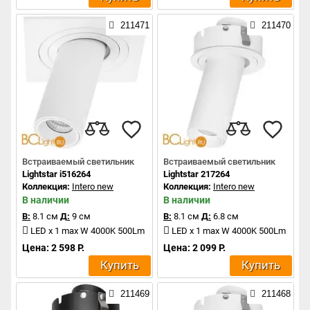
211471
211470
Встраиваемый светильник
Встраиваемый светильник
Lightstar i516264
Lightstar 217264
Коллекция:
Intero new
Коллекция:
Intero new
В наличии
В наличии
В:
8.1 см
Д:
9 см
В:
8.1 см
Д:
6.8 см
LED x 1 max W 4000K 500Lm
LED x 1 max W 4000K 500Lm
Цена: 2 598 Р.
Цена: 2 099 Р.
Купить
Купить
211469
211468