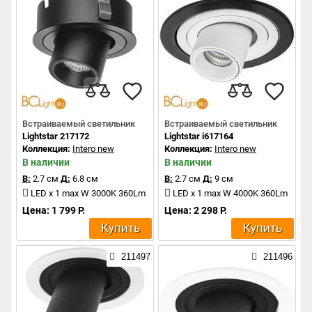
Встраиваемый светильник
Встраиваемый светильник
Lightstar 217172
Lightstar i617164
Коллекция:
Intero new
Коллекция:
Intero new
В наличии
В наличии
В:
2.7 см
Д:
6.8 см
В:
2.7 см
Д:
9 см
LED x 1 max W 3000K 360Lm
LED x 1 max W 4000K 360Lm
Цена: 1 799 Р.
Цена: 2 298 Р.
Купить
Купить
211497
211496