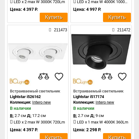
LED x 2 max W 3000K 720Lm
LED x 2 max W 4000K 1000Lm
Цена: 4 397 Р.
Цена: 4 997 Р.
Купить
Купить
211473
211472
Встраиваемый светильник
Встраиваемый светильник
Lightstar i526162
Lightstar i517174
Коллекция:
Intero new
Коллекция:
Intero new
В наличии
В наличии
В:
2.7 см
Д:
17.2 см
В:
2.7 см
Д:
9 см
LED x 2 max W 3000K 720Lm
LED x 1 max W 4000K 360Lm
Цена: 4 397 Р.
Цена: 2 298 Р.
Купить
Купить