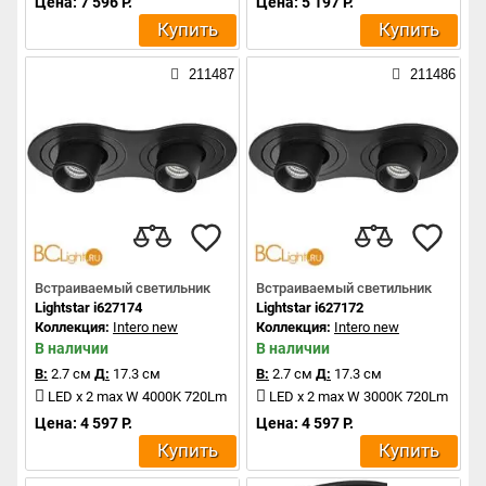
Цена: 7 596 Р.
Цена: 5 197 Р.
Купить
Купить
211487
211486
Встраиваемый светильник
Встраиваемый светильник
Lightstar i627174
Lightstar i627172
Коллекция:
Intero new
Коллекция:
Intero new
В наличии
В наличии
В:
2.7 см
Д:
17.3 см
В:
2.7 см
Д:
17.3 см
LED x 2 max W 4000K 720Lm
LED x 2 max W 3000K 720Lm
Цена: 4 597 Р.
Цена: 4 597 Р.
Купить
Купить