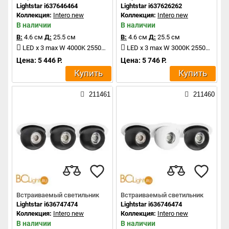
Lightstar i637646464
Lightstar i637626262
Коллекция:
Intero new
Коллекция:
Intero new
В наличии
В наличии
В:
4.6 см
Д:
25.5 см
В:
4.6 см
Д:
25.5 см
LED x 3 max W 4000K 2550Lm
LED x 3 max W 3000K 2550Lm
Цена: 5 446 Р.
Цена: 5 746 Р.
Купить
Купить
211461
211460
Встраиваемый светильник
Встраиваемый светильник
Lightstar i636747474
Lightstar i636746474
Коллекция:
Intero new
Коллекция:
Intero new
В наличии
В наличии