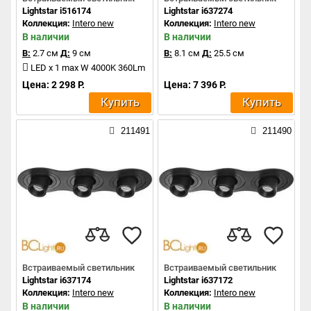
Lightstar i516174
Lightstar i637274
Коллекция:
Intero new
Коллекция:
Intero new
В наличии
В наличии
В:
2.7 см
Д:
9 см
В:
8.1 см
Д:
25.5 см
LED x 1 max W 4000K 360Lm
Цена: 2 298 Р.
Цена: 7 396 Р.
Купить
Купить
211491
211490
Встраиваемый светильник
Встраиваемый светильник
Lightstar i637174
Lightstar i637172
Коллекция:
Intero new
Коллекция:
Intero new
В наличии
В наличии