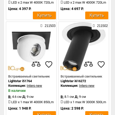
LED x 2 max W 4000K 720Lm
LED x 2 max W 4000K 720Lm
Цена: 4 397 Р.
Цена: 4 697 Р.
Купить
Купить
211503
211502
Встраиваемый светильник
Встраиваемый светильник
Lightstar i51764
Lightstar i616272
Коллекция:
Intero new
Коллекция:
Intero new
В наличии
В:
4.6 см
Д:
9 см
В:
8.1 см
Д:
9 см
LED x 1 max W 4000K 850Lm
LED x 1 max W 3000K 500Lm
Цена: 1 948 Р.
Цена: 2 598 Р.
Купить
Купить