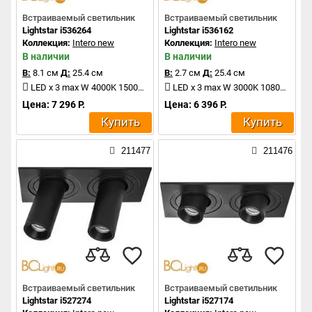
Встраиваемый светильник
Встраиваемый светильник
Lightstar i536264
Lightstar i536162
Коллекция:
Intero new
Коллекция:
Intero new
В наличии
В наличии
В:
8.1 см
Д:
25.4 см
В:
2.7 см
Д:
25.4 см
LED x 3 max W 4000K 1500Lm
LED x 3 max W 3000K 1080Lm
Цена: 7 296 Р.
Цена: 6 396 Р.
Купить
Купить
211477
211476
Встраиваемый светильник
Встраиваемый светильник
Lightstar i527274
Lightstar i527174