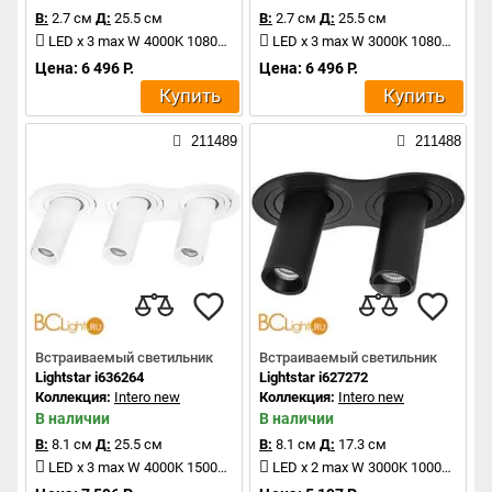
В:
2.7 см
Д:
25.5 см
В:
2.7 см
Д:
25.5 см
LED x 3 max W 4000K 1080Lm
LED x 3 max W 3000K 1080Lm
Цена: 6 496 Р.
Цена: 6 496 Р.
Купить
Купить
211489
211488
Встраиваемый светильник
Встраиваемый светильник
Lightstar i636264
Lightstar i627272
Коллекция:
Intero new
Коллекция:
Intero new
В наличии
В наличии
В:
8.1 см
Д:
25.5 см
В:
8.1 см
Д:
17.3 см
LED x 3 max W 4000K 1500Lm
LED x 2 max W 3000K 1000Lm