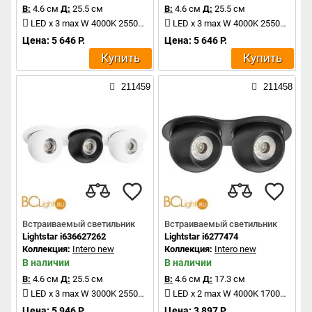
В:
4.6 см
Д:
25.5 см
В:
4.6 см
Д:
25.5 см
LED x 3 max W 4000K 2550Lm
LED x 3 max W 4000K 2550Lm
Цена: 5 646 Р.
Цена: 5 646 Р.
Купить
Купить
211459
211458
Встраиваемый светильник
Встраиваемый светильник
Lightstar i636627262
Lightstar i6277474
Коллекция:
Intero new
Коллекция:
Intero new
В наличии
В наличии
В:
4.6 см
Д:
25.5 см
В:
4.6 см
Д:
17.3 см
LED x 3 max W 3000K 2550Lm
LED x 2 max W 4000K 1700Lm
Цена: 5 946 Р.
Цена: 3 897 Р.