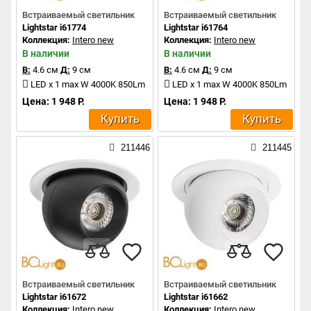
Встраиваемый светильник
Встраиваемый светильник
Lightstar i61774
Lightstar i61764
Коллекция:
Intero new
Коллекция:
Intero new
В наличии
В наличии
В:
4.6 см
Д:
9 см
В:
4.6 см
Д:
9 см
LED x 1 max W 4000K 850Lm
LED x 1 max W 4000K 850Lm
Цена: 1 948 Р.
Цена: 1 948 Р.
Купить
Купить
211446
211445
Встраиваемый светильник
Встраиваемый светильник
Lightstar i61672
Lightstar i61662
Коллекция:
Intero new
Коллекция:
Intero new