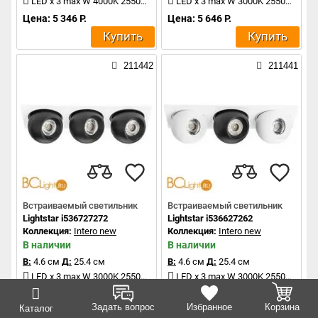
LED x 3 max W 4000K 2550Lm
LED x 3 max W 3000K 2550Lm
Цена: 5 346 Р.
Цена: 5 646 Р.
Купить
Купить
211442
211441
Встраиваемый светильник
Встраиваемый светильник
Lightstar i536727272
Lightstar i536627262
Коллекция:
Intero new
Коллекция:
Intero new
В наличии
В наличии
В:
4.6 см
Д:
25.4 см
В:
4.6 см
Д:
25.4 см
LED x 3 max W 3000K 2550Lm
LED x 3 max W 3000K 2550Lm
Цена: 5 646 Р.
Цена: 5 646 Р.
Задать вопрос
Избранное
Корзина
Каталог
Купить
Купить