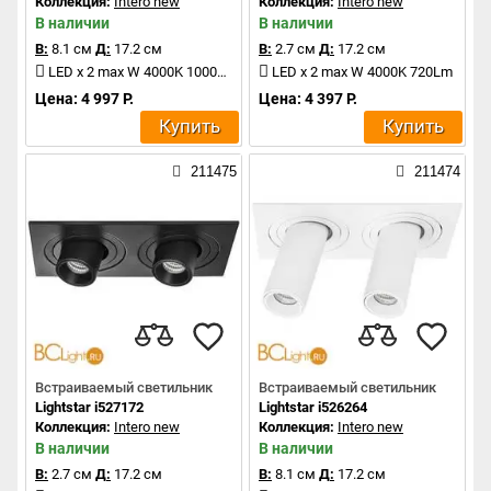
Коллекция:
Intero new
Коллекция:
Intero new
В наличии
В наличии
В:
8.1 см
Д:
17.2 см
В:
2.7 см
Д:
17.2 см
LED x 2 max W 4000K 1000Lm
LED x 2 max W 4000K 720Lm
Цена: 4 997 Р.
Цена: 4 397 Р.
Купить
Купить
211475
211474
Встраиваемый светильник
Встраиваемый светильник
Lightstar i527172
Lightstar i526264
Коллекция:
Intero new
Коллекция:
Intero new
В наличии
В наличии
В:
2.7 см
Д:
17.2 см
В:
8.1 см
Д:
17.2 см