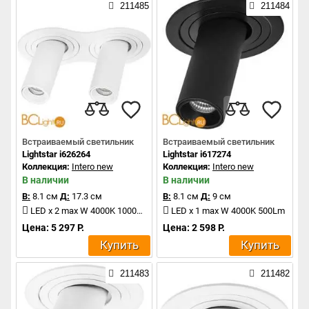
211485
211484
Встраиваемый светильник
Встраиваемый светильник
Lightstar i626264
Lightstar i617274
Коллекция:
Intero new
Коллекция:
Intero new
В наличии
В наличии
В:
8.1 см
Д:
17.3 см
В:
8.1 см
Д:
9 см
LED x 2 max W 4000K 1000Lm
LED x 1 max W 4000K 500Lm
Цена: 5 297 Р.
Цена: 2 598 Р.
Купить
Купить
211483
211482