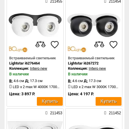
211455
211454
Встраиваемый светильник
Встраиваемый светильник
Lightstar i6276464
Lightstar i6267272
Коллекция:
Intero new
Коллекция:
Intero new
В наличии
В наличии
В:
4.6 см
Д:
17.3 см
В:
4.6 см
Д:
17.3 см
LED x 2 max W 4000K 1700Lm
LED x 2 max W 3000K 1700Lm
Цена: 3 897 Р.
Цена: 4 197 Р.
Купить
Купить
211453
211452