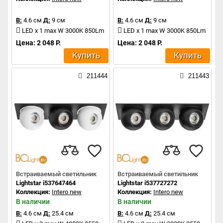
В:
4.6 см
Д:
9 см
В:
4.6 см
Д:
9 см
LED x 1 max W 3000K 850Lm
LED x 1 max W 3000K 850Lm
Цена: 2 048 Р.
Цена: 2 048 Р.
Купить
Купить
211444
211443
Встраиваемый светильник
Встраиваемый светильник
Lightstar i537647464
Lightstar i537727272
Коллекция:
Intero new
Коллекция:
Intero new
В наличии
В наличии
В:
4.6 см
Д:
25.4 см
В:
4.6 см
Д:
25.4 см