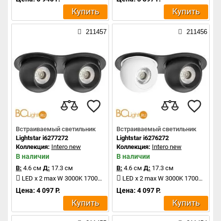
Купить
Купить
211457
211456
Встраиваемый светильник
Встраиваемый светильник
Lightstar i6277272
Lightstar i6276272
Коллекция:
Intero new
Коллекция:
Intero new
В наличии
В наличии
В:
4.6 см
Д:
17.3 см
В:
4.6 см
Д:
17.3 см
LED x 2 max W 3000K 1700Lm
LED x 2 max W 3000K 1700Lm
Цена: 4 097 Р.
Цена: 4 097 Р.
Купить
Купить