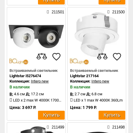
211501
211500
Встраиваемый светильник
Встраиваемый светильник
Lightstar i5276474
Lightstar 217164
Коллекция:
Intero new
Коллекция:
Intero new
В наличии
В наличии
В:
4.6 см
Д:
17.2 см
В:
2.7 см
Д:
6.8 см
LED x 2 max W 4000K 1700Lm
LED x 1 max W 4000K 360Lm
Цена: 3 697 Р.
Цена: 1 799 Р.
Купить
Купить
211499
211498