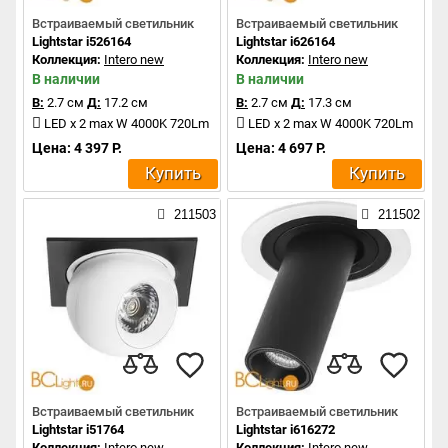
Встраиваемый светильник
Встраиваемый светильник
Lightstar i526164
Lightstar i626164
Коллекция:
Intero new
Коллекция:
Intero new
В наличии
В наличии
В:
2.7 см
Д:
17.2 см
В:
2.7 см
Д:
17.3 см
LED x 2 max W 4000K 720Lm
LED x 2 max W 4000K 720Lm
Цена: 4 397 Р.
Цена: 4 697 Р.
Купить
Купить
211503
211502
Встраиваемый светильник
Встраиваемый светильник
Lightstar i51764
Lightstar i616272
Коллекция:
Intero new
Коллекция:
Intero new