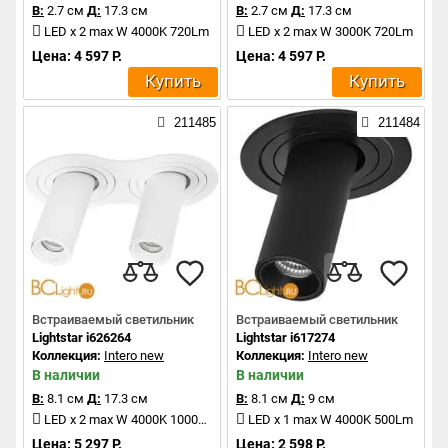
В:
2.7 см
Д:
17.3 см
В:
2.7 см
Д:
17.3 см
LED x 2 max W 4000K 720Lm
LED x 2 max W 3000K 720Lm
Цена: 4 597 Р.
Цена: 4 597 Р.
Купить
Купить
211485
211484
Встраиваемый светильник
Встраиваемый светильник
Lightstar i626264
Lightstar i617274
Коллекция:
Intero new
Коллекция:
Intero new
В наличии
В наличии
В:
8.1 см
Д:
17.3 см
В:
8.1 см
Д:
9 см
LED x 2 max W 4000K 1000Lm
LED x 1 max W 4000K 500Lm
Цена: 5 297 Р.
Цена: 2 598 Р.