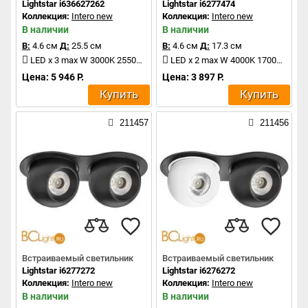
Lightstar i636627262
Lightstar i6277474
Коллекция:
Intero new
Коллекция:
Intero new
В наличии
В наличии
В:
4.6 см
Д:
25.5 см
В:
4.6 см
Д:
17.3 см
LED x 3 max W 3000K 2550Lm
LED x 2 max W 4000K 1700Lm
Цена: 5 946 Р.
Цена: 3 897 Р.
Купить
Купить
211457
211456
Встраиваемый светильник
Встраиваемый светильник
Lightstar i6277272
Lightstar i6276272
Коллекция:
Intero new
Коллекция:
Intero new
В наличии
В наличии