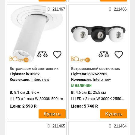
211467
211466
Встраиваемый светильник
Встраиваемый светильник
Lightstar i616262
Lightstar i637627262
Коллекция:
Intero new
Коллекция:
Intero new
В наличии
В:
8.1 см
Д:
9 см
В:
4.6 см
Д:
25.5 см
LED x 1 max W 3000K 500Lm
LED x 3 max W 3000K 2550Lm
Цена: 2 598 Р.
Цена: 5 746 Р.
Купить
Купить
211465
211464