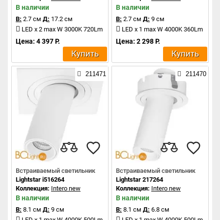
В наличии
В наличии
В:
2.7 см
Д:
17.2 см
В:
2.7 см
Д:
9 см
LED x 2 max W 3000K 720Lm
LED x 1 max W 4000K 360Lm
Цена: 4 397 Р.
Цена: 2 298 Р.
Купить
Купить
211471
211470
Встраиваемый светильник
Встраиваемый светильник
Lightstar i516264
Lightstar 217264
Коллекция:
Intero new
Коллекция:
Intero new
В наличии
В наличии
В:
8.1 см
Д:
9 см
В:
8.1 см
Д:
6.8 см
LED x 1 max W 4000K 500Lm
LED x 1 max W 4000K 500Lm