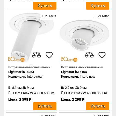
Купить
Купить
211483
211482
Встраиваемый светильник
Встраиваемый светильник
Lightstar i616264
Lightstar i616164
Коллекция:
Intero new
Коллекция:
Intero new
В:
8.1 см
Д:
9 см
В:
2.7 см
Д:
9 см
LED x 1 max W 4000K 500Lm
LED x 1 max W 4000K 360Lm
Цена: 2 598 Р.
Цена: 2 298 Р.
Купить
Купить