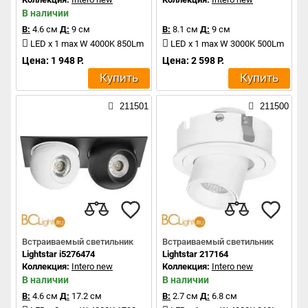
В наличии
В:
4.6 см
Д:
9 см
В:
8.1 см
Д:
9 см
LED x 1 max W 4000K 850Lm
LED x 1 max W 3000K 500Lm
Цена: 1 948 Р.
Цена: 2 598 Р.
Купить
Купить
211501
211500
Встраиваемый светильник
Встраиваемый светильник
Lightstar i5276474
Lightstar 217164
Коллекция:
Intero new
Коллекция:
Intero new
В наличии
В наличии
В:
4.6 см
Д:
17.2 см
В:
2.7 см
Д:
6.8 см