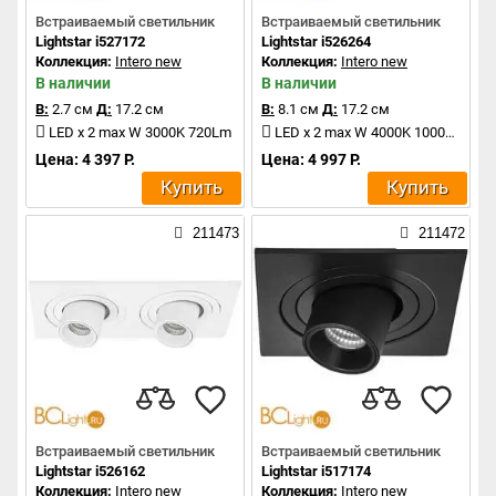
Встраиваемый светильник
Встраиваемый светильник
Lightstar i527172
Lightstar i526264
Коллекция:
Intero new
Коллекция:
Intero new
В наличии
В наличии
В:
2.7 см
Д:
17.2 см
В:
8.1 см
Д:
17.2 см
LED x 2 max W 3000K 720Lm
LED x 2 max W 4000K 1000Lm
Цена: 4 397 Р.
Цена: 4 997 Р.
Купить
Купить
211473
211472
Встраиваемый светильник
Встраиваемый светильник
Lightstar i526162
Lightstar i517174
Коллекция:
Intero new
Коллекция:
Intero new