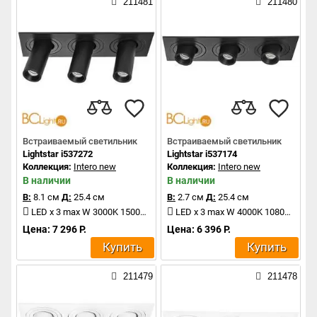
211481
211480
Встраиваемый светильник
Встраиваемый светильник
Lightstar i537272
Lightstar i537174
Коллекция:
Intero new
Коллекция:
Intero new
В наличии
В наличии
В:
8.1 см
Д:
25.4 см
В:
2.7 см
Д:
25.4 см
LED x 3 max W 3000K 1500Lm
LED x 3 max W 4000K 1080Lm
Цена: 7 296 Р.
Цена: 6 396 Р.
Купить
Купить
211479
211478