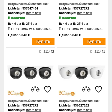
Встраиваемый светильник
Встраиваемый светильник
Lightstar i537647464
Lightstar i537727272
Коллекция:
Intero new
Коллекция:
Intero new
В наличии
В наличии
В:
4.6 см
Д:
25.4 см
В:
4.6 см
Д:
25.4 см
LED x 3 max W 4000K 2550Lm
LED x 3 max W 3000K 2550Lm
Цена: 5 346 Р.
Цена: 5 646 Р.
Купить
Купить
211442
211441
Встраиваемый светильник
Встраиваемый светильник
Lightstar i536727272
Lightstar i536627262
Коллекция:
Intero new
Коллекция:
Intero new