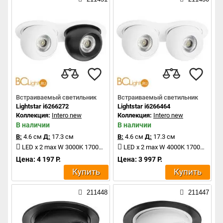
Встраиваемый светильник
Встраиваемый светильник
Lightstar i6266272
Lightstar i6266464
Коллекция:
Intero new
Коллекция:
Intero new
В наличии
В наличии
В:
4.6 см
Д:
17.3 см
В:
4.6 см
Д:
17.3 см
LED x 2 max W 3000K 1700Lm
LED x 2 max W 4000K 1700Lm
Цена: 4 197 Р.
Цена: 3 997 Р.
Купить
Купить
211448
211447