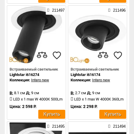
211497
211496
Встраиваемый светильник
Встраиваемый светильник
Lightstar i616274
Lightstar i616174
Коллекция:
Intero new
Коллекция:
Intero new
В:
8.1 см
Д:
9 см
В:
2.7 см
Д:
9 см
LED x 1 max W 4000K 500Lm
LED x 1 max W 4000K 360Lm
Цена: 2 598 Р.
Цена: 2 298 Р.
Купить
Купить
211495
211494