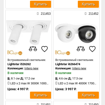
Купить
Купить
211453
211452
Встраиваемый светильник
Встраиваемый светильник
Lightstar i526262
Lightstar i6266474
Коллекция:
Intero new
Коллекция:
Intero new
В наличии
В наличии
В:
8.1 см
Д:
17.2 см
В:
4.6 см
Д:
17.3 см
LED x 2 max W 3000K 1000Lm
LED x 2 max W 4000K 1700Lm
Цена: 4 997 Р.
Цена: 3 997 Р.
Купить
Купить
211451
211450