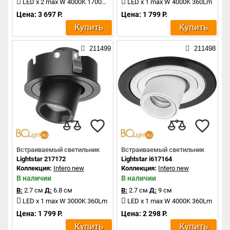
LED x 2 max W 4000K 1700Lm
LED x 1 max W 4000K 360Lm
Цена: 3 697 Р.
Цена: 1 799 Р.
Купить
Купить
211499
211498
Встраиваемый светильник
Встраиваемый светильник
Lightstar 217172
Lightstar i617164
Коллекция:
Intero new
Коллекция:
Intero new
В наличии
В наличии
В:
2.7 см
Д:
6.8 см
В:
2.7 см
Д:
9 см
LED x 1 max W 3000K 360Lm
LED x 1 max W 4000K 360Lm
Цена: 1 799 Р.
Цена: 2 298 Р.
Купить
Купить