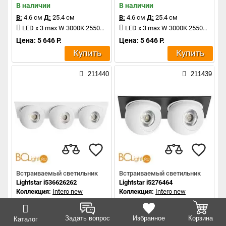
В наличии
В наличии
В:
4.6 см
Д:
25.4 см
В:
4.6 см
Д:
25.4 см
LED x 3 max W 3000K 2550Lm
LED x 3 max W 3000K 2550Lm
Цена: 5 646 Р.
Цена: 5 646 Р.
Купить
Купить
211440
211439
Встраиваемый светильник
Встраиваемый светильник
Lightstar i536626262
Lightstar i5276464
Коллекция:
Intero new
Коллекция:
Intero new
В наличии
В наличии
В:
4.6 см
Д:
25.4 см
В:
4.6 см
Д:
17.2 см
Задать вопрос
Избранное
Корзина
Каталог
LED x 3 max W 3000K 2550Lm
LED x 2 max W 4000K 1700Lm