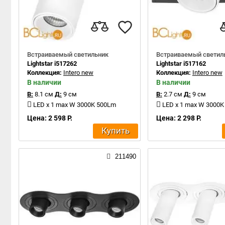
Встраиваемый светильник
Встраиваемый светил
Lightstar i517262
Lightstar i517162
Коллекция:
Intero new
Коллекция:
Intero new
В наличии
В наличии
В:
8.1 см
Д:
9 см
В:
2.7 см
Д:
9 см
LED x 1 max W 3000K 500Lm
LED x 1 max W 3000
Цена: 2 598 Р.
Цена: 2 298 Р.
Купить
211490