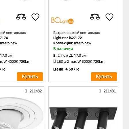
ый светильник
Встраиваемый светильник
27174
Lightstar i627172
:
Intero new
Коллекция:
Intero new
В наличии
17.3 см
В:
2.7 см
Д:
17.3 см
ax W 4000K 720Lm
LED x 2 max W 3000K 720Lm
 Р.
Цена: 4 597 Р.
Купить
Купить
211482
211481