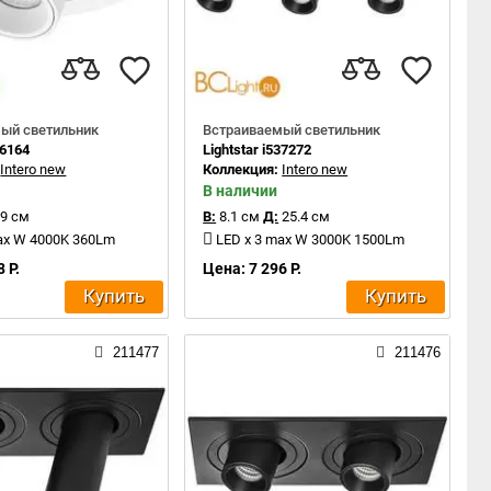
ый светильник
Встраиваемый светильник
16164
Lightstar i537272
:
Intero new
Коллекция:
Intero new
В наличии
9 см
В:
8.1 см
Д:
25.4 см
ax W 4000K 360Lm
LED x 3 max W 3000K 1500Lm
 Р.
Цена: 7 296 Р.
Купить
Купить
211477
211476