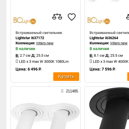
Встраиваемый светильник
Встраиваемый светил
Lightstar i637172
Lightstar i636264
Коллекция:
Intero new
Коллекция:
Intero new
В наличии
В наличии
В:
2.7 см
Д:
25.5 см
В:
8.1 см
Д:
25.5 см
LED x 3 max W 3000K 1080Lm
LED x 3 max W 4000
Цена: 6 496 Р.
Цена: 7 596 Р.
Купить
211485