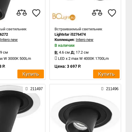
ый светильник
Встраиваемый светильник
16272
Lightstar i5276474
:
Intero new
Коллекция:
Intero new
В наличии
9 см
В:
4.6 см
Д:
17.2 см
ax W 3000K 500Lm
LED x 2 max W 4000K 1700Lm
 Р.
Цена: 3 697 Р.
Купить
Купить
211497
211496