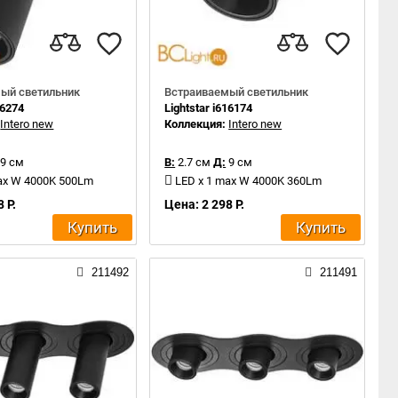
ый светильник
Встраиваемый светильник
16274
Lightstar i616174
:
Intero new
Коллекция:
Intero new
9 см
В:
2.7 см
Д:
9 см
ax W 4000K 500Lm
LED x 1 max W 4000K 360Lm
 Р.
Цена: 2 298 Р.
Купить
Купить
211492
211491