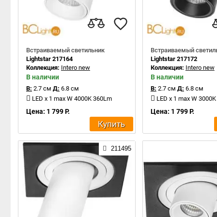
Встраиваемый светильник
Встраиваемый светил
Lightstar 217164
Lightstar 217172
Коллекция:
Intero new
Коллекция:
Intero new
В наличии
В наличии
В:
2.7 см
Д:
6.8 см
В:
2.7 см
Д:
6.8 см
LED x 1 max W 4000K 360Lm
LED x 1 max W 3000
Цена: 1 799 Р.
Цена: 1 799 Р.
Купить
211495