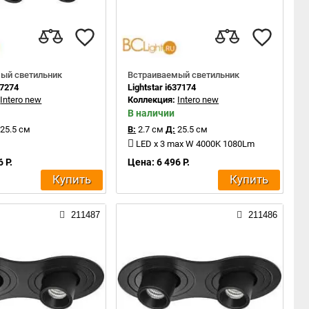
ый светильник
Встраиваемый светильник
37274
Lightstar i637174
:
Intero new
Коллекция:
Intero new
В наличии
25.5 см
В:
2.7 см
Д:
25.5 см
LED x 3 max W 4000K 1080Lm
 Р.
Цена: 6 496 Р.
Купить
Купить
211487
211486