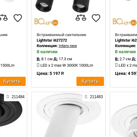
ьник
Встраиваемый светильник
Встраиваем
Lightstar i627272
Lightstar i6
Коллекция:
Intero new
Коллекция
В наличии
В наличии
В:
8.1 см
Д:
17.3 см
В:
2.7 см
Д:
K 1500Lm
LED x 2 max W 3000K 1000Lm
LED x 2 m
Цена: 5 197 Р.
Цена: 4 597
Купить
Купить
211484
211483