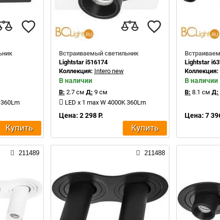
ьник
Встраиваемый светильник
Встраиваем
Lightstar i516174
Lightstar i6
Коллекция:
Intero new
Коллекция
В наличии
В наличии
В:
2.7 см
Д:
9 см
В:
8.1 см
Д:
K 360Lm
LED x 1 max W 4000K 360Lm
Цена: 2 298 Р.
Цена: 7 396
Купить
Купить
211489
211488