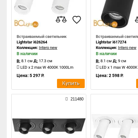
Встраиваемый светильник
Встраиваемый светил
Lightstar i626264
Lightstar i617274
Коллекция:
Intero new
Коллекция:
Intero new
В наличии
В наличии
В:
8.1 см
Д:
17.3 см
В:
8.1 см
Д:
9 см
LED x 2 max W 4000K 1000Lm
LED x 1 max W 4000
Цена: 5 297 Р.
Цена: 2 598 Р.
Купить
211480