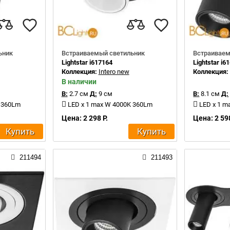
ьник
Встраиваемый светильник
Встраиваем
Lightstar i617164
Lightstar i6
Коллекция:
Intero new
Коллекция
В наличии
В:
2.7 см
Д:
9 см
В:
8.1 см
Д:
K 360Lm
LED x 1 max W 4000K 360Lm
LED x 1 m
Цена: 2 298 Р.
Цена: 2 598
Купить
Купить
211494
211493