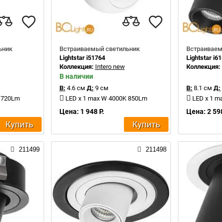
ьник
Встраиваемый светильник
Встраиваем
Lightstar i51764
Lightstar i6
Коллекция:
Intero new
Коллекция
В наличии
В:
4.6 см
Д:
9 см
В:
8.1 см
Д:
K 720Lm
LED x 1 max W 4000K 850Lm
LED x 1 m
Цена: 1 948 Р.
Цена: 2 598
Купить
Купить
211499
211498