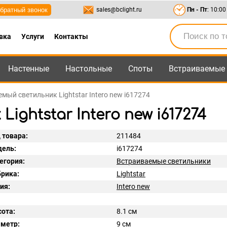
братный звонок
sales@bclight.ru
Пн - Пт
: 10:00
вка
Услуги
Контакты
Настенные
Настольные
Споты
Встраиваемые
-95
,
8-800-550-95-45
sales@bclight.ru
мый светильник Lightstar Intero new i617274
ghtstar Intero new i617274
 товара:
211484
ель:
i617274
егория:
Встраиваемые светильники
рика:
Lightstar
ия:
Intero new
ота:
8.1 см
метр:
9 см