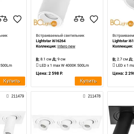
ьник
Встраиваемый светильник
Встраиваем
Lightstar i616264
Lightstar i6
Коллекция:
Intero new
Коллекция
В:
8.1 см
Д:
9 см
В:
2.7 см
Д:
K 500Lm
LED x 1 max W 4000K 500Lm
LED x 1 m
Цена: 2 598 Р.
Цена: 2 298
Купить
Купить
211479
211478