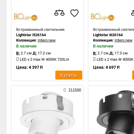
Встраиваемый светильник
Встраиваемый светил
Lightstar i526164
Lightstar i626164
Коллекция:
Intero new
Коллекция:
Intero new
В наличии
В наличии
В:
2.7 см
Д:
17.2 см
В:
2.7 см
Д:
17.3 см
LED x 2 max W 4000K 720Lm
LED x 2 max W 4000
Цена: 4 397 Р.
Цена: 4 697 Р.
Купить
211500