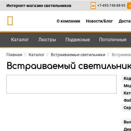
Интернет-магазин светильников
+7-495-748-88-95
о
О компании
Новости/Блог
Доста
Каталог
Люстры
Подвесные
Потолочные
Каталог
+7-495-748-88
Главная
Каталог
Встраиваемые светильники
Встраивае
Встраиваемый светильник Li
Код
Мод
Кат
Фаб
Сер
Выс
Диа