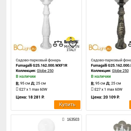
Садово-парковый фонарь
Садово-парковый фон
Fumagalli G25.162.000.WXF1R
Fumagalli G25.162.000
Коллекция:
Globe 250
Коллекция:
Globe 250
В наличии
В наличии
В:
95 см
Д:
25 см
В:
95 см
Д:
25 см
E27 x 1 max 60W
E27 x 1 max 60W
Цена: 18 281 Р.
Цена: 20 109 Р.
Купить
163503