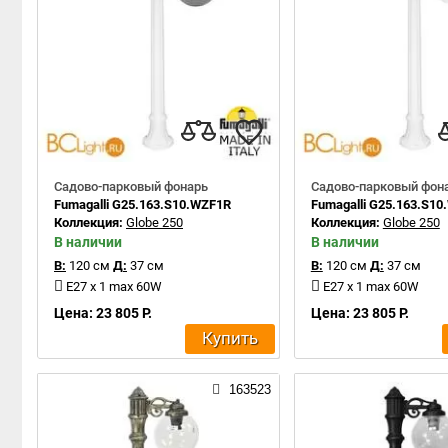
Садово-парковый фонарь
Садово-парковый фон
Fumagalli G25.163.S10.WZF1R
Fumagalli G25.163.S1
Коллекция:
Globe 250
Коллекция:
Globe 250
В наличии
В наличии
В:
120 см
Д:
37 см
В:
120 см
Д:
37 см
E27 x 1 max 60W
E27 x 1 max 60W
Цена: 23 805 Р.
Цена: 23 805 Р.
Купить
163523