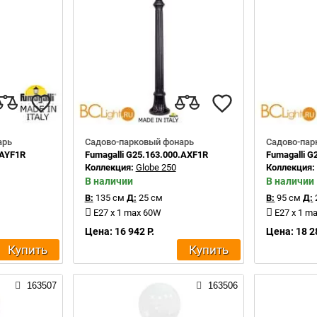
арь
Садово-парковый фонарь
Садово-пар
.AYF1R
Fumagalli G25.163.000.AXF1R
Fumagalli 
Коллекция:
Globe 250
Коллекция
В наличии
В наличии
В:
135 см
Д:
25 см
В:
95 см
Д:
E27 x 1 max 60W
E27 x 1 m
Цена: 16 942 Р.
Цена: 18 2
Купить
Купить
163507
163506