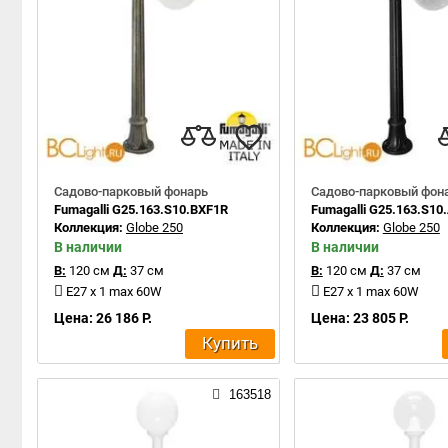
Садово-парковый фонарь
Садово-парковый фон
Fumagalli G25.163.S10.BXF1R
Fumagalli G25.163.S10
Коллекция:
Globe 250
Коллекция:
Globe 250
В наличии
В наличии
В:
120 см
Д:
37 см
В:
120 см
Д:
37 см
E27 x 1 max 60W
E27 x 1 max 60W
Цена: 26 186 Р.
Цена: 23 805 Р.
Купить
163518