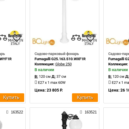
арь
Садово-парковый фонарь
Садово-пар
0.WYF1R
Fumagalli G25.163.S10.WXF1R
Fumagalli G
Коллекция:
Globe 250
Коллекция
В наличии
В наличии
В:
120 см
Д:
37 см
В:
120 см
Д
E27 x 1 max 60W
E27 x 1 m
Цена: 23 805 Р.
Цена: 26 1
Купить
Купить
163522
163521