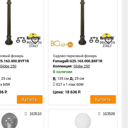
ковый фонарь
Садово-парковый фонарь
25.163.000.BYF1R
Fumagalli G25.163.000.BXF1R
:
Globe 250
Коллекция:
Globe 250
В наличии
:
25 см
В:
135 см
Д:
25 см
ax 60W
E27 x 1 max 60W
36 Р.
Цена: 18 636 Р.
Купить
Купить
163510
163509