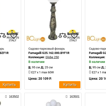
арь
Садово-парковый фонарь
Садово-пар
.BZF1R
Fumagalli G25.162.000.BYF1R
Fumagalli G
Коллекция:
Globe 250
Коллекция
В наличии
В наличии
В:
95 см
Д:
25 см
В:
95 см
Д:
E27 x 1 max 60W
E27 x 1 m
Цена: 20 109 Р.
Цена: 20 1
Купить
Купить
163502
163501