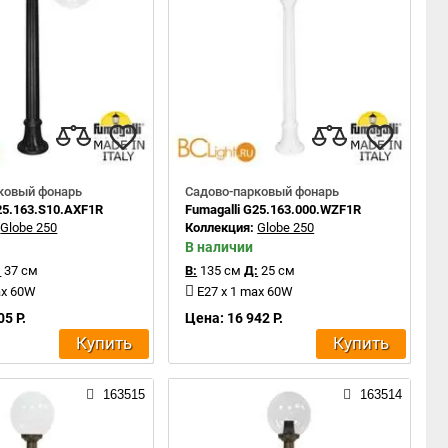
ковый фонарь
Садово-парковый фонарь
25.163.S10.AXF1R
Fumagalli G25.163.000.WZF1R
:
Globe 250
Коллекция:
Globe 250
В наличии
:
37 см
В:
135 см
Д:
25 см
ax 60W
E27 x 1 max 60W
05 Р.
Цена: 16 942 Р.
Купить
Купить
163515
163514