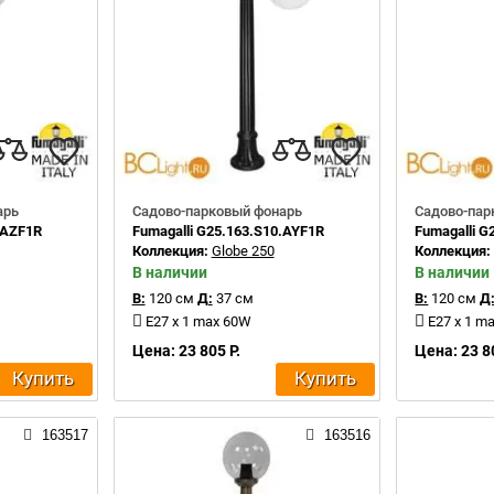
арь
Садово-парковый фонарь
Садово-пар
.AZF1R
Fumagalli G25.163.S10.AYF1R
Fumagalli G
Коллекция:
Globe 250
Коллекция
В наличии
В наличии
В:
120 см
Д:
37 см
В:
120 см
Д
E27 x 1 max 60W
E27 x 1 m
Цена: 23 805 Р.
Цена: 23 8
Купить
Купить
163517
163516