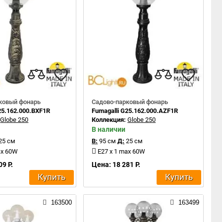
ковый фонарь
Садово-парковый фонарь
25.162.000.BXF1R
Fumagalli G25.162.000.AZF1R
:
Globe 250
Коллекция:
Globe 250
В наличии
25 см
В:
95 см
Д:
25 см
ax 60W
E27 x 1 max 60W
09 Р.
Цена: 18 281 Р.
Купить
Купить
163500
163499