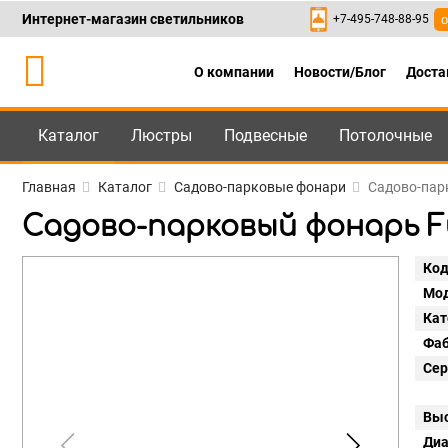
Интернет-магазин светильников
+7-495-748-88-95
о
О компании
Новости/Блог
Доста
Каталог
Люстры
Подвесные
Потолочные
Каталог
+7-495-748-88
Главная
Каталог
Садово-парковые фонари
Садово-парк
Садово-парковый фонарь Fum
Код
Мод
Кат
Фаб
Сер
Выс
Диа