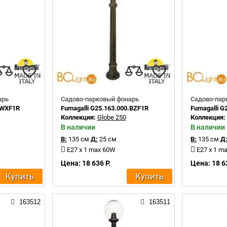
арь
Садово-парковый фонарь
Садово-пар
.WXF1R
Fumagalli G25.163.000.BZF1R
Fumagalli G
Коллекция:
Globe 250
Коллекция
В наличии
В наличии
В:
135 см
Д:
25 см
В:
135 см
Д
E27 x 1 max 60W
E27 x 1 m
Цена: 18 636 Р.
Цена: 18 6
Купить
Купить
163512
163511