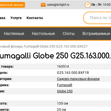
братный звонок
sales@bclight.ru
Пн - Пт
: 10:00
вка
Услуги
Контакты
Настенные
Настольные
Споты
Встраиваемые
-95
,
8-800-550-95-45
sales@bclight.ru
овый фонарь Fumagalli Globe 250 G25.163.000.BXE27
agalli Globe 250 G25.163.000
 товара:
163514
ель:
G25.163.000.BXF1R
егория:
Садово-парковые фонари
рика:
Fumagalli
ия:
Globe 250
ота:
135 см
метр:
25 см