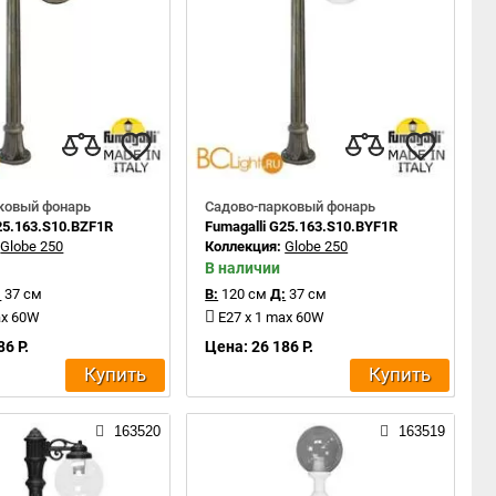
ковый фонарь
Садово-парковый фонарь
25.163.S10.BZF1R
Fumagalli G25.163.S10.BYF1R
:
Globe 250
Коллекция:
Globe 250
В наличии
:
37 см
В:
120 см
Д:
37 см
ax 60W
E27 x 1 max 60W
86 Р.
Цена: 26 186 Р.
Купить
Купить
163520
163519