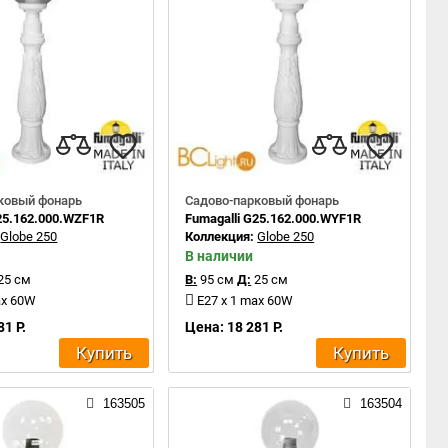
ковый фонарь
Садово-парковый фонарь
G25.162.000.WZF1R
Fumagalli G25.162.000.WYF1R
:
Globe 250
Коллекция:
Globe 250
В наличии
25 см
В:
95 см
Д:
25 см
ax 60W
E27 x 1 max 60W
81 Р.
Цена: 18 281 Р.
Купить
Купить
163505
163504