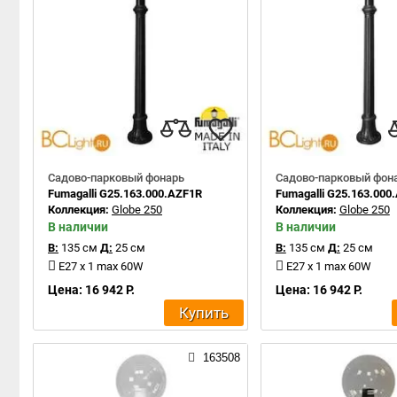
Садово-парковый фонарь
Садово-парковый фон
Fumagalli G25.163.000.AZF1R
Fumagalli G25.163.000
Коллекция:
Globe 250
Коллекция:
Globe 250
В наличии
В наличии
В:
135 см
Д:
25 см
В:
135 см
Д:
25 см
E27 x 1 max 60W
E27 x 1 max 60W
Цена: 16 942 Р.
Цена: 16 942 Р.
Купить
163508