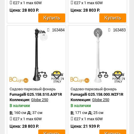
E27 x 1 max 60W
E27 x 1 max 60W
Цена: 28 803 Р.
Цена: 28 803 Р.
Купить
Купить
163484
163483
Садово-парковый фонарь
Садово-парковый фонарь
Fumagalli G25.158.S10.AXF1R
Fumagalli G25.158.000.WZF1R
Коллекция:
Globe 250
Коллекция:
Globe 250
В наличии
В наличии
В:
160 см
Д:
37 см
В:
171 см
Д:
25 см
E27 x 1 max 60W
E27 x 1 max 60W
Цена: 28 803 Р.
Цена: 21 939 Р.
Купить
Купить