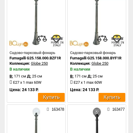
Садово-парковый фонарь
Садово-парковый фонарь
Fumagalli G25.158.000.BZF1R
Fumagalli G25.158.000.BYF1R
Коллекция:
Globe 250
Коллекция:
Globe 250
В наличии
В наличии
В:
171 см
Д:
25 см
В:
171 см
Д:
25 см
E27 x 1 max 60W
E27 x 1 max 60W
Цена: 24 133 Р.
Цена: 24 133 Р.
Купить
Купить
163478
163477