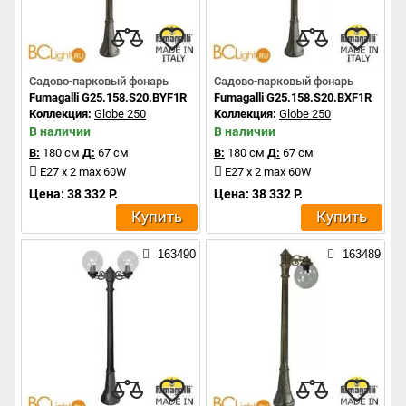
Садово-парковый фонарь
Садово-парковый фонарь
Fumagalli G25.158.S20.BYF1R
Fumagalli G25.158.S20.BXF1R
Коллекция:
Globe 250
Коллекция:
Globe 250
В наличии
В наличии
В:
180 см
Д:
67 см
В:
180 см
Д:
67 см
E27 x 2 max 60W
E27 x 2 max 60W
Цена: 38 332 Р.
Цена: 38 332 Р.
Купить
Купить
163490
163489