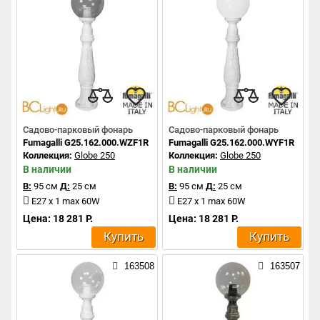
Садово-парковый фонарь
Садово-парковый фонарь
Fumagalli G25.162.000.WZF1R
Fumagalli G25.162.000.WYF1R
Коллекция:
Globe 250
Коллекция:
Globe 250
В наличии
В наличии
В:
95 см
Д:
25 см
В:
95 см
Д:
25 см
E27 x 1 max 60W
E27 x 1 max 60W
Цена: 18 281 Р.
Цена: 18 281 Р.
Купить
Купить
163508
163507