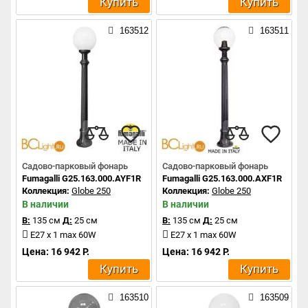
Купить
Купить
163512
163511
Садово-парковый фонарь
Садово-парковый фонарь
Fumagalli G25.163.000.AYF1R
Fumagalli G25.163.000.AXF1R
Коллекция:
Globe 250
Коллекция:
Globe 250
В наличии
В наличии
В:
135 см
Д:
25 см
В:
135 см
Д:
25 см
E27 x 1 max 60W
E27 x 1 max 60W
Цена: 16 942 Р.
Цена: 16 942 Р.
Купить
Купить
163510
163509