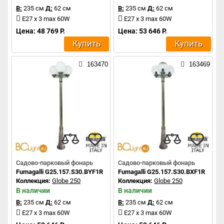
В:
235 см
Д:
62 см
В:
235 см
Д:
62 см
E27 x 3 max 60W
E27 x 3 max 60W
Цена: 48 769 Р.
Цена: 53 646 Р.
Купить
Купить
163470
163469
Садово-парковый фонарь
Садово-парковый фонарь
Fumagalli G25.157.S30.BYF1R
Fumagalli G25.157.S30.BXF1R
Коллекция:
Globe 250
Коллекция:
Globe 250
В наличии
В наличии
В:
235 см
Д:
62 см
В:
235 см
Д:
62 см
E27 x 3 max 60W
E27 x 3 max 60W