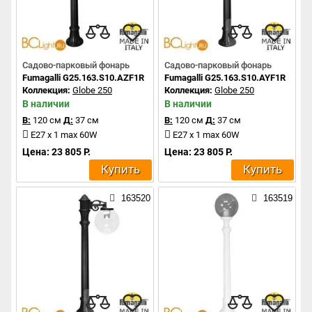
Садово-парковый фонарь
Садово-парковый фонарь
Fumagalli G25.163.S10.AZF1R
Fumagalli G25.163.S10.AYF1R
Коллекция:
Globe 250
Коллекция:
Globe 250
В наличии
В наличии
В:
120 см
Д:
37 см
В:
120 см
Д:
37 см
E27 x 1 max 60W
E27 x 1 max 60W
Цена: 23 805 Р.
Цена: 23 805 Р.
Купить
Купить
163520
163519