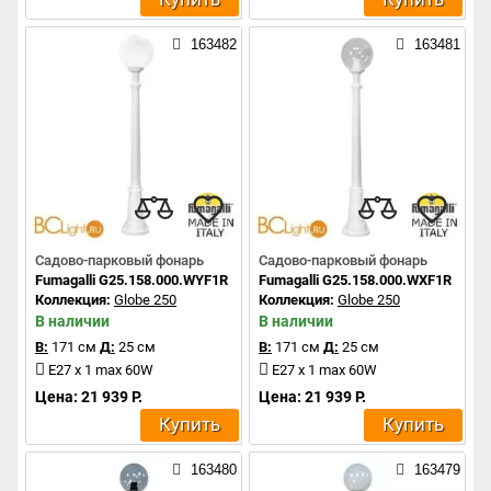
163482
163481
Садово-парковый фонарь
Садово-парковый фонарь
Fumagalli G25.158.000.WYF1R
Fumagalli G25.158.000.WXF1R
Коллекция:
Globe 250
Коллекция:
Globe 250
В наличии
В наличии
В:
171 см
Д:
25 см
В:
171 см
Д:
25 см
E27 x 1 max 60W
E27 x 1 max 60W
Цена: 21 939 Р.
Цена: 21 939 Р.
Купить
Купить
163480
163479