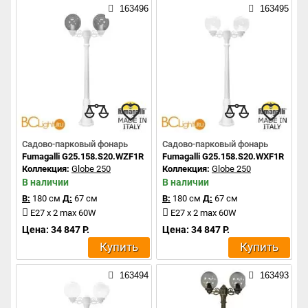
163496
163495
Садово-парковый фонарь
Садово-парковый фонарь
Fumagalli G25.158.S20.WZF1R
Fumagalli G25.158.S20.WXF1R
Коллекция:
Globe 250
Коллекция:
Globe 250
В наличии
В наличии
В:
180 см
Д:
67 см
В:
180 см
Д:
67 см
E27 x 2 max 60W
E27 x 2 max 60W
Цена: 34 847 Р.
Цена: 34 847 Р.
Купить
Купить
163494
163493