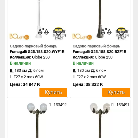
Садово-парковый фонарь
Садово-парковый фонарь
Fumagalli G25.158.S20.WYF1R
Fumagalli G25.158.S20.BZF1R
Коллекция:
Globe 250
Коллекция:
Globe 250
В наличии
В наличии
В:
180 см
Д:
67 см
В:
180 см
Д:
67 см
E27 x 2 max 60W
E27 x 2 max 60W
Цена: 34 847 Р.
Цена: 38 332 Р.
Купить
Купить
163492
163491