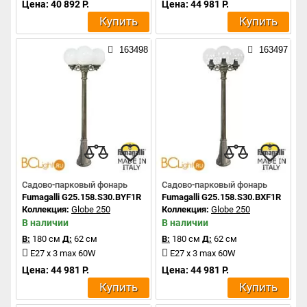
Цена: 40 892 Р.
Цена: 44 981 Р.
Купить
Купить
163498
163497
Садово-парковый фонарь
Садово-парковый фонарь
Fumagalli G25.158.S30.BYF1R
Fumagalli G25.158.S30.BXF1R
Коллекция:
Globe 250
Коллекция:
Globe 250
В наличии
В наличии
В:
180 см
Д:
62 см
В:
180 см
Д:
62 см
E27 x 3 max 60W
E27 x 3 max 60W
Цена: 44 981 Р.
Цена: 44 981 Р.
Купить
Купить