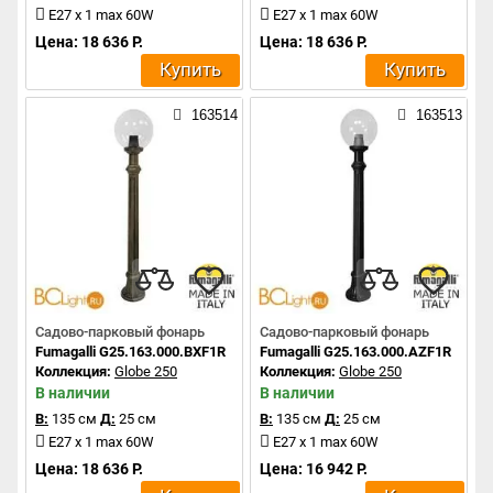
E27 x 1 max 60W
E27 x 1 max 60W
Цена: 18 636 Р.
Цена: 18 636 Р.
Купить
Купить
163514
163513
Садово-парковый фонарь
Садово-парковый фонарь
Fumagalli G25.163.000.BXF1R
Fumagalli G25.163.000.AZF1R
Коллекция:
Globe 250
Коллекция:
Globe 250
В наличии
В наличии
В:
135 см
Д:
25 см
В:
135 см
Д:
25 см
E27 x 1 max 60W
E27 x 1 max 60W
Цена: 18 636 Р.
Цена: 16 942 Р.