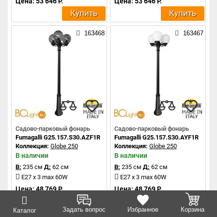
Цена: 53 646 Р.
Цена: 53 646 Р.
Купить
Купить
163468
163467
Садово-парковый фонарь
Садово-парковый фонарь
Fumagalli G25.157.S30.AZF1R
Fumagalli G25.157.S30.AYF1R
Коллекция:
Globe 250
Коллекция:
Globe 250
В наличии
В наличии
В:
235 см
Д:
62 см
В:
235 см
Д:
62 см
E27 x 3 max 60W
E27 x 3 max 60W
Цена: 48 769 Р.
Цена: 48 769 Р.
Купить
Купить
Задать вопрос
Избранное
Корзина
Каталог