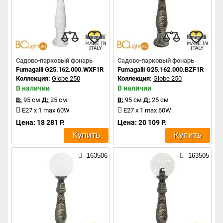
Садово-парковый фонарь
Садово-парковый фонарь
Fumagalli G25.162.000.WXF1R
Fumagalli G25.162.000.BZF1R
Коллекция:
Globe 250
Коллекция:
Globe 250
В наличии
В наличии
В:
95 см
Д:
25 см
В:
95 см
Д:
25 см
E27 x 1 max 60W
E27 x 1 max 60W
Цена: 18 281 Р.
Цена: 20 109 Р.
Купить
Купить
163506
163505