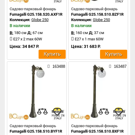
Садово-парковый фонарь
Садово-парковый фонарь
Fumagalli G25.158.S20.AXF1R
Fumagalli G25.158.S10.BZF1R
Коллекция:
Globe 250
Коллекция:
Globe 250
В наличии
В наличии
В:
180 см
Д:
67 см
В:
160 см
Д:
37 см
E27 x 2 max 60W
E27 x 1 max 60W
Цена: 34 847 Р.
Цена: 31 683 Р.
Купить
Купить
163488
163487
Садово-парковый фонарь
Садово-парковый фонарь
Fumagalli G25.158.S10.BYF1R
Fumagalli G25.158.S10.BXF1R