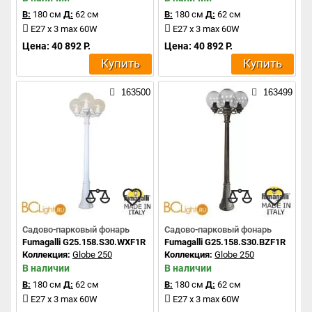
В:
180 см
Д:
62 см
В:
180 см
Д:
62 см
E27 x 3 max 60W
E27 x 3 max 60W
Цена: 40 892 Р.
Цена: 40 892 Р.
Купить
Купить
163500
163499
Садово-парковый фонарь
Садово-парковый фонарь
Fumagalli G25.158.S30.WXF1R
Fumagalli G25.158.S30.BZF1R
Коллекция:
Globe 250
Коллекция:
Globe 250
В наличии
В наличии
В:
180 см
Д:
62 см
В:
180 см
Д:
62 см
E27 x 3 max 60W
E27 x 3 max 60W