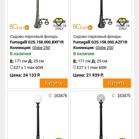
Садово-парковый фонарь
Садово-парковый фонарь
Fumagalli G25.158.000.BXF1R
Fumagalli G25.158.000.AZF1R
Коллекция:
Globe 250
Коллекция:
Globe 250
В наличии
В наличии
В:
171 см
Д:
25 см
В:
171 см
Д:
25 см
E27 x 1 max 60W
E27 x 1 max 60W
Цена: 24 133 Р.
Цена: 21 939 Р.
Купить
Купить
163476
163475