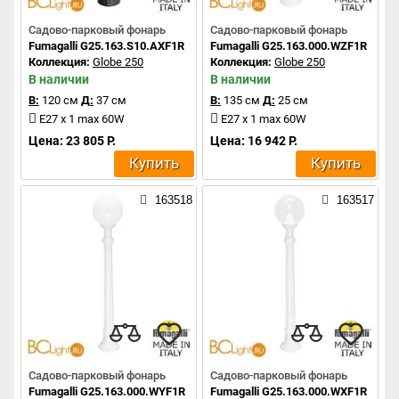
Садово-парковый фонарь
Садово-парковый фонарь
Fumagalli G25.163.S10.AXF1R
Fumagalli G25.163.000.WZF1R
Коллекция:
Globe 250
Коллекция:
Globe 250
В наличии
В наличии
В:
120 см
Д:
37 см
В:
135 см
Д:
25 см
E27 x 1 max 60W
E27 x 1 max 60W
Цена: 23 805 Р.
Цена: 16 942 Р.
Купить
Купить
163518
163517
Садово-парковый фонарь
Садово-парковый фонарь
Fumagalli G25.163.000.WYF1R
Fumagalli G25.163.000.WXF1R