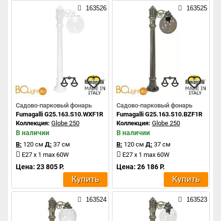
163526
163525
Садово-парковый фонарь
Садово-парковый фонарь
Fumagalli G25.163.S10.WXF1R
Fumagalli G25.163.S10.BZF1R
Коллекция:
Globe 250
Коллекция:
Globe 250
В наличии
В наличии
В:
120 см
Д:
37 см
В:
120 см
Д:
37 см
E27 x 1 max 60W
E27 x 1 max 60W
Цена: 23 805 Р.
Цена: 26 186 Р.
Купить
Купить
163524
163523