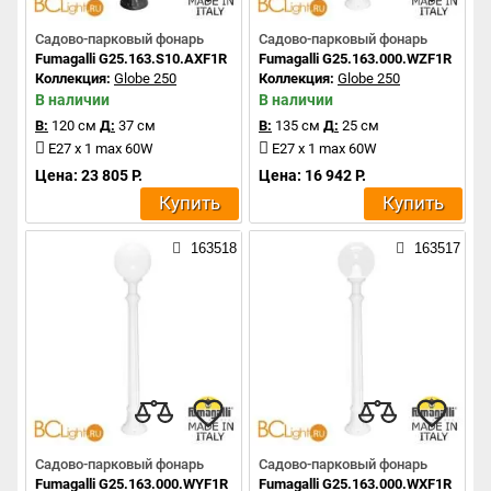
Садово-парковый фонарь
Садово-парковый фонарь
Fumagalli G25.163.S10.AXF1R
Fumagalli G25.163.000.WZF1R
Коллекция:
Globe 250
Коллекция:
Globe 250
В наличии
В наличии
В:
120 см
Д:
37 см
В:
135 см
Д:
25 см
E27 x 1 max 60W
E27 x 1 max 60W
Цена: 23 805 Р.
Цена: 16 942 Р.
Купить
Купить
163518
163517
Садово-парковый фонарь
Садово-парковый фонарь
Fumagalli G25.163.000.WYF1R
Fumagalli G25.163.000.WXF1R