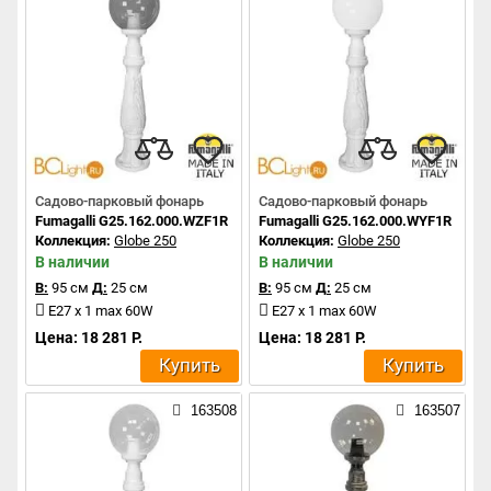
Садово-парковый фонарь
Садово-парковый фонарь
Fumagalli G25.162.000.WZF1R
Fumagalli G25.162.000.WYF1R
Коллекция:
Globe 250
Коллекция:
Globe 250
В наличии
В наличии
В:
95 см
Д:
25 см
В:
95 см
Д:
25 см
E27 x 1 max 60W
E27 x 1 max 60W
Цена: 18 281 Р.
Цена: 18 281 Р.
Купить
Купить
163508
163507