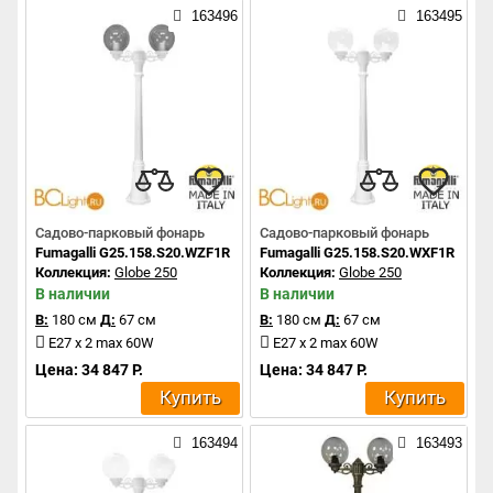
163496
163495
Садово-парковый фонарь
Садово-парковый фонарь
Fumagalli G25.158.S20.WZF1R
Fumagalli G25.158.S20.WXF1R
Коллекция:
Globe 250
Коллекция:
Globe 250
В наличии
В наличии
В:
180 см
Д:
67 см
В:
180 см
Д:
67 см
E27 x 2 max 60W
E27 x 2 max 60W
Цена: 34 847 Р.
Цена: 34 847 Р.
Купить
Купить
163494
163493