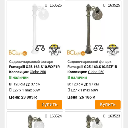
163526
163525
Садово-парковый фонарь
Садово-парковый фонарь
Fumagalli G25.163.S10.WXF1R
Fumagalli G25.163.S10.BZF1R
Коллекция:
Globe 250
Коллекция:
Globe 250
В наличии
В наличии
В:
120 см
Д:
37 см
В:
120 см
Д:
37 см
E27 x 1 max 60W
E27 x 1 max 60W
Цена: 23 805 Р.
Цена: 26 186 Р.
Купить
Купить
163524
163523