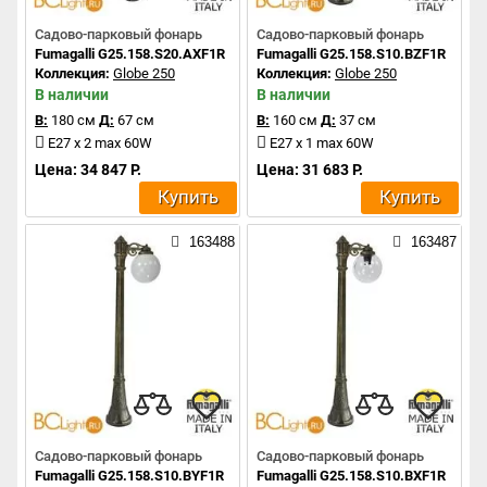
Садово-парковый фонарь
Садово-парковый фонарь
Fumagalli G25.158.S20.AXF1R
Fumagalli G25.158.S10.BZF1R
Коллекция:
Globe 250
Коллекция:
Globe 250
В наличии
В наличии
В:
180 см
Д:
67 см
В:
160 см
Д:
37 см
E27 x 2 max 60W
E27 x 1 max 60W
Цена: 34 847 Р.
Цена: 31 683 Р.
Купить
Купить
163488
163487
Садово-парковый фонарь
Садово-парковый фонарь
Fumagalli G25.158.S10.BYF1R
Fumagalli G25.158.S10.BXF1R