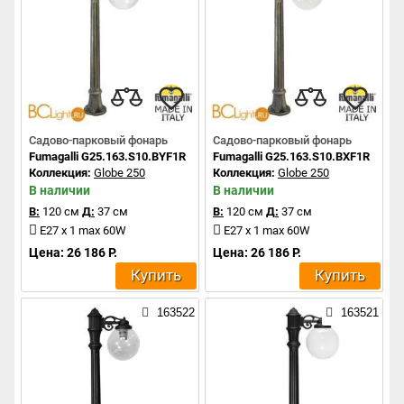
Садово-парковый фонарь
Садово-парковый фонарь
Fumagalli G25.163.S10.BYF1R
Fumagalli G25.163.S10.BXF1R
Коллекция:
Globe 250
Коллекция:
Globe 250
В наличии
В наличии
В:
120 см
Д:
37 см
В:
120 см
Д:
37 см
E27 x 1 max 60W
E27 x 1 max 60W
Цена: 26 186 Р.
Цена: 26 186 Р.
Купить
Купить
163522
163521