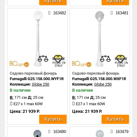
Купить
Купить
163482
163481
Садово-парковый фонарь
Садово-парковый фонарь
Fumagalli G25.158.000.WYF1R
Fumagalli G25.158.000.WXF1R
Коллекция:
Globe 250
Коллекция:
Globe 250
В наличии
В наличии
В:
171 см
Д:
25 см
В:
171 см
Д:
25 см
E27 x 1 max 60W
E27 x 1 max 60W
Цена: 21 939 Р.
Цена: 21 939 Р.
Купить
Купить
163480
163479