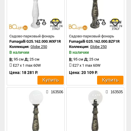
Садово-парковый фонарь
Садово-парковый фонарь
Fumagalli G25.162.000.WXF1R
Fumagalli G25.162.000.BZF1R
Коллекция:
Globe 250
Коллекция:
Globe 250
В наличии
В наличии
В:
95 см
Д:
25 см
В:
95 см
Д:
25 см
E27 x 1 max 60W
E27 x 1 max 60W
Цена: 18 281 Р.
Цена: 20 109 Р.
Купить
Купить
163506
163505