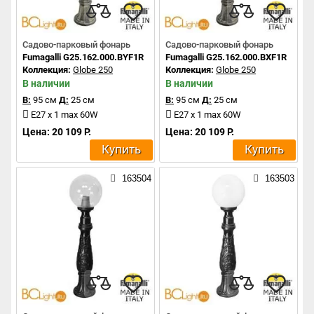
Садово-парковый фонарь
Садово-парковый фонарь
Fumagalli G25.162.000.BYF1R
Fumagalli G25.162.000.BXF1R
Коллекция:
Globe 250
Коллекция:
Globe 250
В наличии
В наличии
В:
95 см
Д:
25 см
В:
95 см
Д:
25 см
E27 x 1 max 60W
E27 x 1 max 60W
Цена: 20 109 Р.
Цена: 20 109 Р.
Купить
Купить
163504
163503