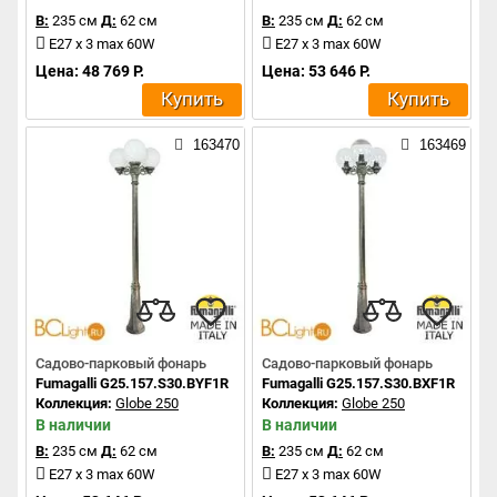
В:
235 см
Д:
62 см
В:
235 см
Д:
62 см
E27 x 3 max 60W
E27 x 3 max 60W
Цена: 48 769 Р.
Цена: 53 646 Р.
Купить
Купить
163470
163469
Садово-парковый фонарь
Садово-парковый фонарь
Fumagalli G25.157.S30.BYF1R
Fumagalli G25.157.S30.BXF1R
Коллекция:
Globe 250
Коллекция:
Globe 250
В наличии
В наличии
В:
235 см
Д:
62 см
В:
235 см
Д:
62 см
E27 x 3 max 60W
E27 x 3 max 60W