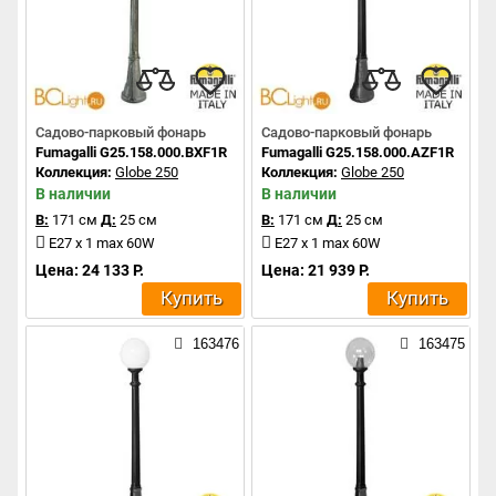
Садово-парковый фонарь
Садово-парковый фонарь
Fumagalli G25.158.000.BXF1R
Fumagalli G25.158.000.AZF1R
Коллекция:
Globe 250
Коллекция:
Globe 250
В наличии
В наличии
В:
171 см
Д:
25 см
В:
171 см
Д:
25 см
E27 x 1 max 60W
E27 x 1 max 60W
Цена: 24 133 Р.
Цена: 21 939 Р.
Купить
Купить
163476
163475