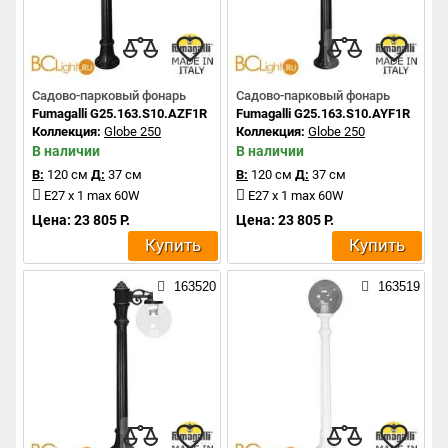
Садово-парковый фонарь
Садово-парковый фонарь
Fumagalli G25.163.S10.AZF1R
Fumagalli G25.163.S10.AYF1R
Коллекция:
Globe 250
Коллекция:
Globe 250
В наличии
В наличии
В:
120 см
Д:
37 см
В:
120 см
Д:
37 см
E27 x 1 max 60W
E27 x 1 max 60W
Цена: 23 805 Р.
Цена: 23 805 Р.
Купить
Купить
163520
163519