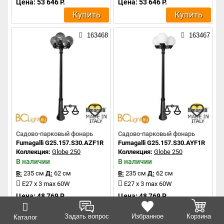
Цена: 53 646 Р.
Цена: 53 646 Р.
Купить
Купить
163468
163467
Садово-парковый фонарь
Садово-парковый фонарь
Fumagalli G25.157.S30.AZF1R
Fumagalli G25.157.S30.AYF1R
Коллекция:
Globe 250
Коллекция:
Globe 250
В наличии
В наличии
В:
235 см
Д:
62 см
В:
235 см
Д:
62 см
E27 x 3 max 60W
E27 x 3 max 60W
Цена: 48 769 Р.
Цена: 48 769 Р.
Купить
Купить
Задать вопрос
Избранное
Корзина
Каталог