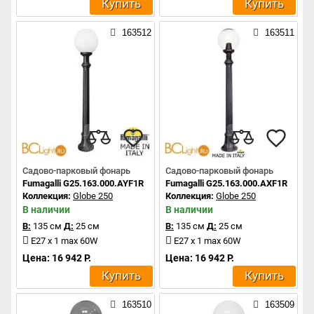
Купить
Купить
163512
163511
Садово-парковый фонарь
Садово-парковый фонарь
Fumagalli G25.163.000.AYF1R
Fumagalli G25.163.000.AXF1R
Коллекция:
Globe 250
Коллекция:
Globe 250
В наличии
В наличии
В:
135 см
Д:
25 см
В:
135 см
Д:
25 см
E27 x 1 max 60W
E27 x 1 max 60W
Цена: 16 942 Р.
Цена: 16 942 Р.
Купить
Купить
163510
163509