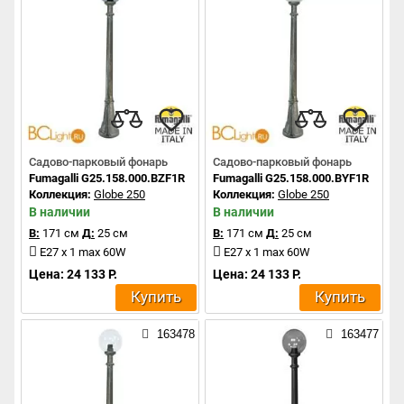
Садово-парковый фонарь
Садово-парковый фонарь
Fumagalli G25.158.000.BZF1R
Fumagalli G25.158.000.BYF1R
Коллекция:
Globe 250
Коллекция:
Globe 250
В наличии
В наличии
В:
171 см
Д:
25 см
В:
171 см
Д:
25 см
E27 x 1 max 60W
E27 x 1 max 60W
Цена: 24 133 Р.
Цена: 24 133 Р.
Купить
Купить
163478
163477