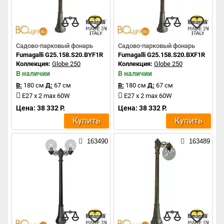
Садово-парковый фонарь
Садово-парковый фонарь
Fumagalli G25.158.S20.BYF1R
Fumagalli G25.158.S20.BXF1R
Коллекция:
Globe 250
Коллекция:
Globe 250
В наличии
В наличии
В:
180 см
Д:
67 см
В:
180 см
Д:
67 см
E27 x 2 max 60W
E27 x 2 max 60W
Цена: 38 332 Р.
Цена: 38 332 Р.
Купить
Купить
163490
163489