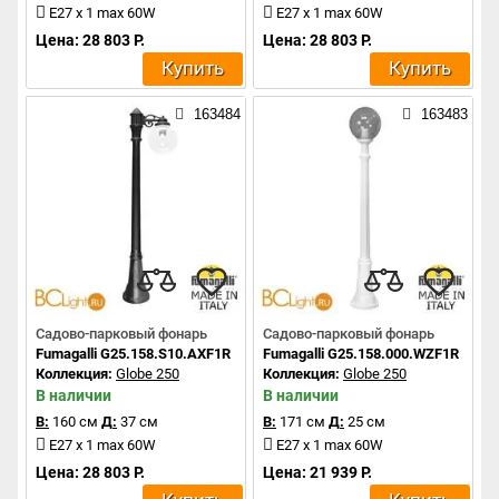
E27 x 1 max 60W
E27 x 1 max 60W
Цена: 28 803 Р.
Цена: 28 803 Р.
Купить
Купить
163484
163483
Садово-парковый фонарь
Садово-парковый фонарь
Fumagalli G25.158.S10.AXF1R
Fumagalli G25.158.000.WZF1R
Коллекция:
Globe 250
Коллекция:
Globe 250
В наличии
В наличии
В:
160 см
Д:
37 см
В:
171 см
Д:
25 см
E27 x 1 max 60W
E27 x 1 max 60W
Цена: 28 803 Р.
Цена: 21 939 Р.