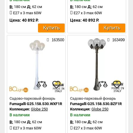
В:
180 см
Д:
62 см
В:
180 см
Д:
62 см
E27 x 3 max 60W
E27 x 3 max 60W
Цена: 40 892 Р.
Цена: 40 892 Р.
Купить
Купить
163500
163499
Садово-парковый фонарь
Садово-парковый фонарь
Fumagalli G25.158.S30.WXF1R
Fumagalli G25.158.S30.BZF1R
Коллекция:
Globe 250
Коллекция:
Globe 250
В наличии
В наличии
В:
180 см
Д:
62 см
В:
180 см
Д:
62 см
E27 x 3 max 60W
E27 x 3 max 60W