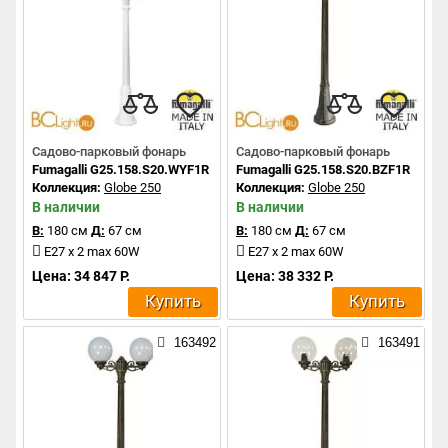
Садово-парковый фонарь
Садово-парковый фонарь
Fumagalli G25.158.S20.WYF1R
Fumagalli G25.158.S20.BZF1R
Коллекция:
Globe 250
Коллекция:
Globe 250
В наличии
В наличии
В:
180 см
Д:
67 см
В:
180 см
Д:
67 см
E27 x 2 max 60W
E27 x 2 max 60W
Цена: 34 847 Р.
Цена: 38 332 Р.
Купить
Купить
163492
163491