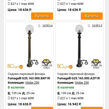
E27 x 1 max 60W
E27 x 1 max 60W
Цена: 18 636 Р.
Цена: 18 636 Р.
Купить
Купить
163514
163513
Садово-парковый фонарь
Садово-парковый фонарь
Fumagalli G25.163.000.BXF1R
Fumagalli G25.163.000.AZF1R
Коллекция:
Globe 250
Коллекция:
Globe 250
В наличии
В наличии
В:
135 см
Д:
25 см
В:
135 см
Д:
25 см
E27 x 1 max 60W
E27 x 1 max 60W
Цена: 18 636 Р.
Цена: 16 942 Р.