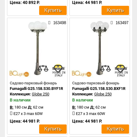
Цена: 40 892 Р.
Цена: 44 981 Р.
Купить
Купить
163498
163497
Садово-парковый фонарь
Садово-парковый фонарь
Fumagalli G25.158.S30.BYF1R
Fumagalli G25.158.S30.BXF1R
Коллекция:
Globe 250
Коллекция:
Globe 250
В наличии
В наличии
В:
180 см
Д:
62 см
В:
180 см
Д:
62 см
E27 x 3 max 60W
E27 x 3 max 60W
Цена: 44 981 Р.
Цена: 44 981 Р.
Купить
Купить