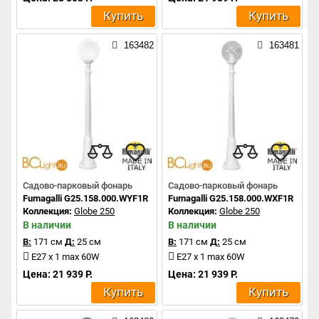
Купить
Купить
163482
163481
Садово-парковый фонарь
Садово-парковый фонарь
Fumagalli G25.158.000.WYF1R
Fumagalli G25.158.000.WXF1R
Коллекция:
Globe 250
Коллекция:
Globe 250
В наличии
В наличии
В:
171 см
Д:
25 см
В:
171 см
Д:
25 см
E27 x 1 max 60W
E27 x 1 max 60W
Цена: 21 939 Р.
Цена: 21 939 Р.
Купить
Купить