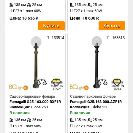
В:
135 см
Д:
25 см
В:
135 см
Д:
25 см
E27 x 1 max 60W
E27 x 1 max 60W
Цена: 18 636 Р.
Цена: 18 636 Р.
Купить
Купить
163514
163513
Садово-парковый фонарь
Садово-парковый фонарь
Fumagalli G25.163.000.BXF1R
Fumagalli G25.163.000.AZF1R
Коллекция:
Globe 250
Коллекция:
Globe 250
В наличии
В наличии
В:
135 см
Д:
25 см
В:
135 см
Д:
25 см
E27 x 1 max 60W
E27 x 1 max 60W