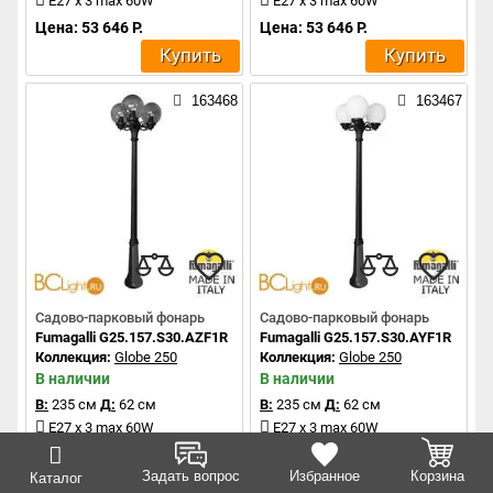
E27 x 3 max 60W
E27 x 3 max 60W
Цена: 53 646 Р.
Цена: 53 646 Р.
Купить
Купить
163468
163467
Садово-парковый фонарь
Садово-парковый фонарь
Fumagalli G25.157.S30.AZF1R
Fumagalli G25.157.S30.AYF1R
Коллекция:
Globe 250
Коллекция:
Globe 250
В наличии
В наличии
В:
235 см
Д:
62 см
В:
235 см
Д:
62 см
E27 x 3 max 60W
E27 x 3 max 60W
Цена: 48 769 Р.
Цена: 48 769 Р.
Задать вопрос
Избранное
Корзина
Каталог
Купить
Купить