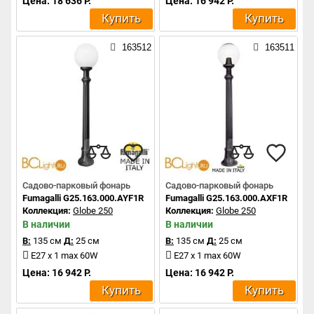
Цена: 18 636 Р.
Цена: 16 942 Р.
Купить
Купить
163512
163511
Садово-парковый фонарь
Садово-парковый фонарь
Fumagalli G25.163.000.AYF1R
Fumagalli G25.163.000.AXF1R
Коллекция:
Globe 250
Коллекция:
Globe 250
В наличии
В наличии
В:
135 см
Д:
25 см
В:
135 см
Д:
25 см
E27 x 1 max 60W
E27 x 1 max 60W
Цена: 16 942 Р.
Цена: 16 942 Р.
Купить
Купить