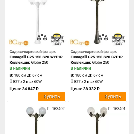
Садово-парковый фонарь
Садово-парковый фонарь
Fumagalli G25.158.S20.WYF1R
Fumagalli G25.158.S20.BZF1R
Коллекция:
Globe 250
Коллекция:
Globe 250
В наличии
В наличии
В:
180 см
Д:
67 см
В:
180 см
Д:
67 см
E27 x 2 max 60W
E27 x 2 max 60W
Цена: 34 847 Р.
Цена: 38 332 Р.
Купить
Купить
163492
163491