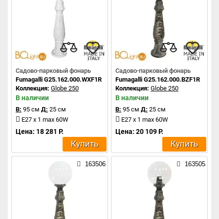
Садово-парковый фонарь
Садово-парковый фонарь
Fumagalli G25.162.000.WXF1R
Fumagalli G25.162.000.BZF1R
Коллекция:
Globe 250
Коллекция:
Globe 250
В наличии
В наличии
В:
95 см
Д:
25 см
В:
95 см
Д:
25 см
E27 x 1 max 60W
E27 x 1 max 60W
Цена: 18 281 Р.
Цена: 20 109 Р.
Купить
Купить
163506
163505