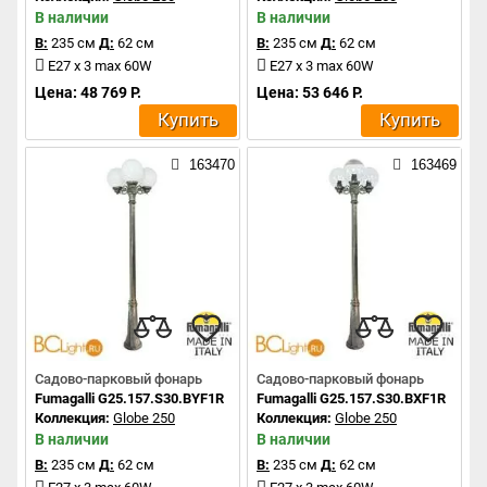
В наличии
В наличии
В:
235 см
Д:
62 см
В:
235 см
Д:
62 см
E27 x 3 max 60W
E27 x 3 max 60W
Цена: 48 769 Р.
Цена: 53 646 Р.
Купить
Купить
163470
163469
Садово-парковый фонарь
Садово-парковый фонарь
Fumagalli G25.157.S30.BYF1R
Fumagalli G25.157.S30.BXF1R
Коллекция:
Globe 250
Коллекция:
Globe 250
В наличии
В наличии
В:
235 см
Д:
62 см
В:
235 см
Д:
62 см