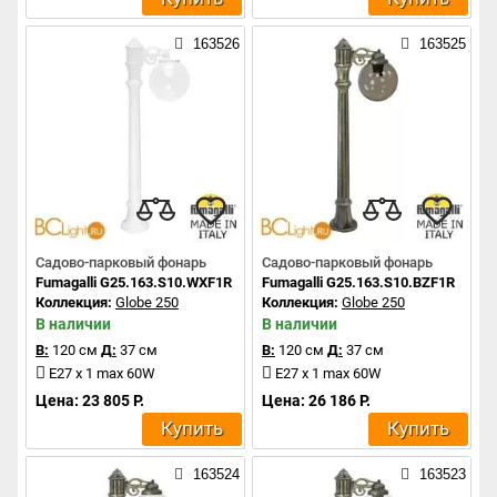
163526
163525
Садово-парковый фонарь
Садово-парковый фонарь
Fumagalli G25.163.S10.WXF1R
Fumagalli G25.163.S10.BZF1R
Коллекция:
Globe 250
Коллекция:
Globe 250
В наличии
В наличии
В:
120 см
Д:
37 см
В:
120 см
Д:
37 см
E27 x 1 max 60W
E27 x 1 max 60W
Цена: 23 805 Р.
Цена: 26 186 Р.
Купить
Купить
163524
163523