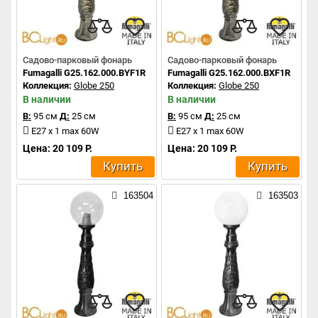
Садово-парковый фонарь
Садово-парковый фонарь
Fumagalli G25.162.000.BYF1R
Fumagalli G25.162.000.BXF1R
Коллекция:
Globe 250
Коллекция:
Globe 250
В наличии
В наличии
В:
95 см
Д:
25 см
В:
95 см
Д:
25 см
E27 x 1 max 60W
E27 x 1 max 60W
Цена: 20 109 Р.
Цена: 20 109 Р.
Купить
Купить
163504
163503