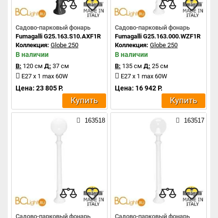
Садово-парковый фонарь
Садово-парковый фонарь
Fumagalli G25.163.S10.AXF1R
Fumagalli G25.163.000.WZF1R
Коллекция:
Globe 250
Коллекция:
Globe 250
В наличии
В наличии
В:
120 см
Д:
37 см
В:
135 см
Д:
25 см
E27 x 1 max 60W
E27 x 1 max 60W
Цена: 23 805 Р.
Цена: 16 942 Р.
Купить
Купить
163518
163517
Садово-парковый фонарь
Садово-парковый фонарь