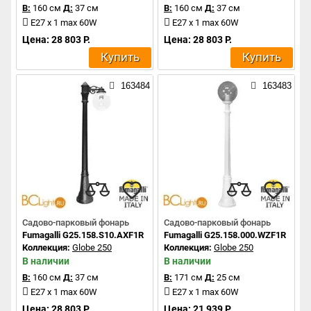
В:
160 см
Д:
37 см
В:
160 см
Д:
37 см
E27 x 1 max 60W
E27 x 1 max 60W
Цена: 28 803 Р.
Цена: 28 803 Р.
Купить
Купить
163484
163483
Садово-парковый фонарь
Садово-парковый фонарь
Fumagalli G25.158.S10.AXF1R
Fumagalli G25.158.000.WZF1R
Коллекция:
Globe 250
Коллекция:
Globe 250
В наличии
В наличии
В:
160 см
Д:
37 см
В:
171 см
Д:
25 см
E27 x 1 max 60W
E27 x 1 max 60W
Цена: 28 803 Р.
Цена: 21 939 Р.