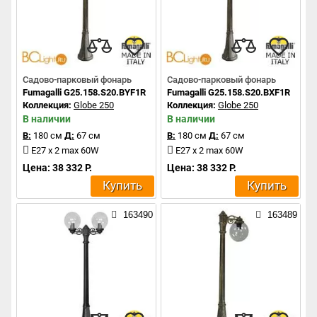
Садово-парковый фонарь
Садово-парковый фонарь
Fumagalli G25.158.S20.BYF1R
Fumagalli G25.158.S20.BXF1R
Коллекция:
Globe 250
Коллекция:
Globe 250
В наличии
В наличии
В:
180 см
Д:
67 см
В:
180 см
Д:
67 см
E27 x 2 max 60W
E27 x 2 max 60W
Цена: 38 332 Р.
Цена: 38 332 Р.
Купить
Купить
163490
163489