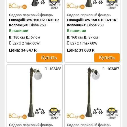
Садово-парковый фонарь
Садово-парковый фонарь
Fumagalli G25.158.S20.AXF1R
Fumagalli G25.158.S10.BZF1R
Коллекция:
Globe 250
Коллекция:
Globe 250
В наличии
В наличии
В:
180 см
Д:
67 см
В:
160 см
Д:
37 см
E27 x 2 max 60W
E27 x 1 max 60W
Цена: 34 847 Р.
Цена: 31 683 Р.
Купить
Купить
163488
163487
Садово-парковый фонарь
Садово-парковый фонарь