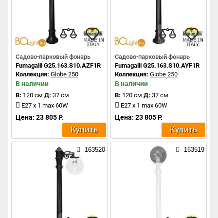
Садово-парковый фонарь
Садово-парковый фонарь
Fumagalli G25.163.S10.AZF1R
Fumagalli G25.163.S10.AYF1R
Коллекция:
Globe 250
Коллекция:
Globe 250
В наличии
В наличии
В:
120 см
Д:
37 см
В:
120 см
Д:
37 см
E27 x 1 max 60W
E27 x 1 max 60W
Цена: 23 805 Р.
Цена: 23 805 Р.
Купить
Купить
163520
163519