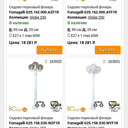
Садово-парковый фонарь
Садово-парковый фонарь
Fumagalli G25.162.000.AZF1R
Fumagalli G25.162.000.AYF1R
Коллекция:
Globe 250
Коллекция:
Globe 250
В наличии
В наличии
В:
95 см
Д:
25 см
В:
95 см
Д:
25 см
E27 x 1 max 60W
E27 x 1 max 60W
Цена: 18 281 Р.
Цена: 18 281 Р.
Купить
Купить
163502
163501
Садово-парковый фонарь
Садово-парковый фонарь
Fumagalli G25.158.S30.WZF1R
Fumagalli G25.158.S30.WYF1R