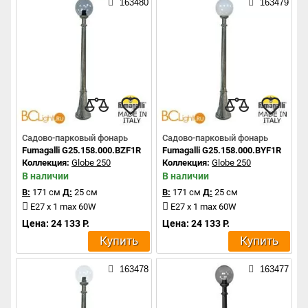
163480
163479
Садово-парковый фонарь
Садово-парковый фонарь
Fumagalli G25.158.000.BZF1R
Fumagalli G25.158.000.BYF1R
Коллекция:
Globe 250
Коллекция:
Globe 250
В наличии
В наличии
В:
171 см
Д:
25 см
В:
171 см
Д:
25 см
E27 x 1 max 60W
E27 x 1 max 60W
Цена: 24 133 Р.
Цена: 24 133 Р.
Купить
Купить
163478
163477