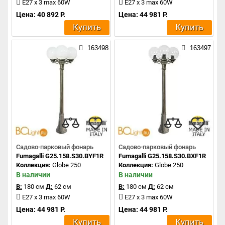
E27 x 3 max 60W
E27 x 3 max 60W
Цена: 40 892 Р.
Цена: 44 981 Р.
Купить
Купить
163498
163497
Садово-парковый фонарь
Садово-парковый фонарь
Fumagalli G25.158.S30.BYF1R
Fumagalli G25.158.S30.BXF1R
Коллекция:
Globe 250
Коллекция:
Globe 250
В наличии
В наличии
В:
180 см
Д:
62 см
В:
180 см
Д:
62 см
E27 x 3 max 60W
E27 x 3 max 60W
Цена: 44 981 Р.
Цена: 44 981 Р.
Купить
Купить