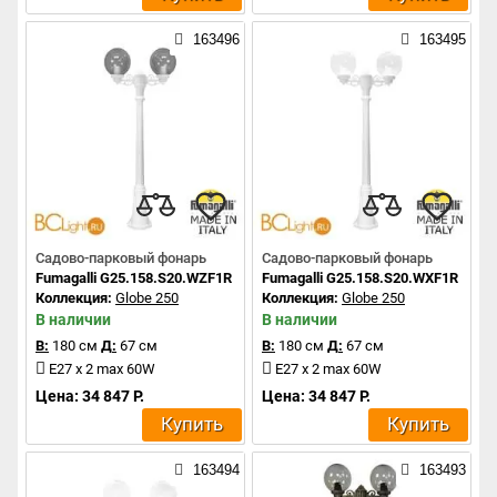
163496
163495
Садово-парковый фонарь
Садово-парковый фонарь
Fumagalli G25.158.S20.WZF1R
Fumagalli G25.158.S20.WXF1R
Коллекция:
Globe 250
Коллекция:
Globe 250
В наличии
В наличии
В:
180 см
Д:
67 см
В:
180 см
Д:
67 см
E27 x 2 max 60W
E27 x 2 max 60W
Цена: 34 847 Р.
Цена: 34 847 Р.
Купить
Купить
163494
163493