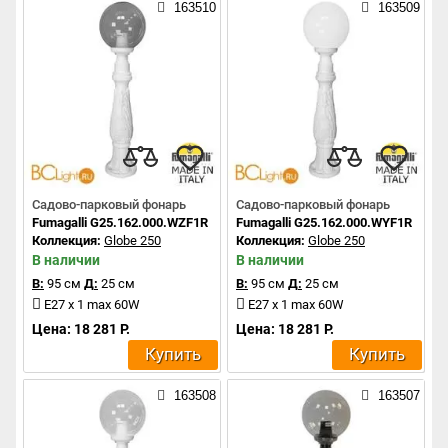
163510
163509
Садово-парковый фонарь
Садово-парковый фонарь
Fumagalli G25.162.000.WZF1R
Fumagalli G25.162.000.WYF1R
Коллекция:
Globe 250
Коллекция:
Globe 250
В наличии
В наличии
В:
95 см
Д:
25 см
В:
95 см
Д:
25 см
E27 x 1 max 60W
E27 x 1 max 60W
Цена: 18 281 Р.
Цена: 18 281 Р.
Купить
Купить
163508
163507