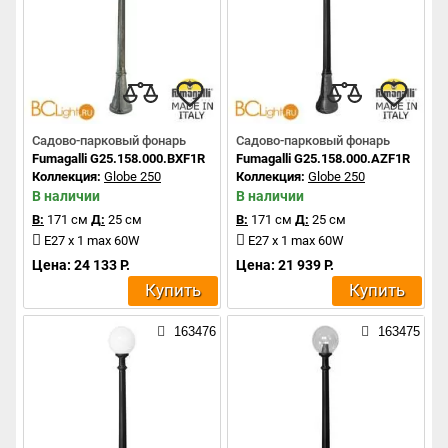
Садово-парковый фонарь
Садово-парковый фонарь
Fumagalli G25.158.000.BXF1R
Fumagalli G25.158.000.AZF1R
Коллекция:
Globe 250
Коллекция:
Globe 250
В наличии
В наличии
В:
171 см
Д:
25 см
В:
171 см
Д:
25 см
E27 x 1 max 60W
E27 x 1 max 60W
Цена: 24 133 Р.
Цена: 21 939 Р.
Купить
Купить
163476
163475