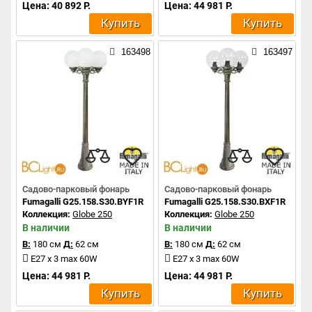
Цена: 40 892 Р.
Цена: 44 981 Р.
Купить
Купить
163498
163497
Садово-парковый фонарь
Садово-парковый фонарь
Fumagalli G25.158.S30.BYF1R
Fumagalli G25.158.S30.BXF1R
Коллекция:
Globe 250
Коллекция:
Globe 250
В наличии
В наличии
В:
180 см
Д:
62 см
В:
180 см
Д:
62 см
E27 x 3 max 60W
E27 x 3 max 60W
Цена: 44 981 Р.
Цена: 44 981 Р.
Купить
Купить