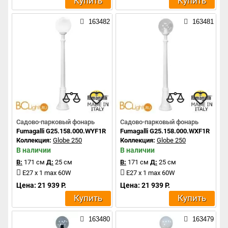
Купить
Купить
163482
163481
Садово-парковый фонарь
Садово-парковый фонарь
Fumagalli G25.158.000.WYF1R
Fumagalli G25.158.000.WXF1R
Коллекция:
Globe 250
Коллекция:
Globe 250
В наличии
В наличии
В:
171 см
Д:
25 см
В:
171 см
Д:
25 см
E27 x 1 max 60W
E27 x 1 max 60W
Цена: 21 939 Р.
Цена: 21 939 Р.
Купить
Купить
163480
163479