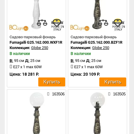
Садово-парковый фонарь
Садово-парковый фонарь
Fumagalli G25.162.000.WXF1R
Fumagalli G25.162.000.BZF1R
Коллекция:
Globe 250
Коллекция:
Globe 250
В наличии
В наличии
В:
95 см
Д:
25 см
В:
95 см
Д:
25 см
E27 x 1 max 60W
E27 x 1 max 60W
Цена: 18 281 Р.
Цена: 20 109 Р.
Купить
Купить
163506
163505