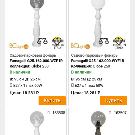
Садово-парковый фонарь
Садово-парковый фонарь
Fumagalli G25.162.000.WZF1R
Fumagalli G25.162.000.WYF1R
Коллекция:
Globe 250
Коллекция:
Globe 250
В наличии
В наличии
В:
95 см
Д:
25 см
В:
95 см
Д:
25 см
E27 x 1 max 60W
E27 x 1 max 60W
Цена: 18 281 Р.
Цена: 18 281 Р.
Купить
Купить
163508
163507