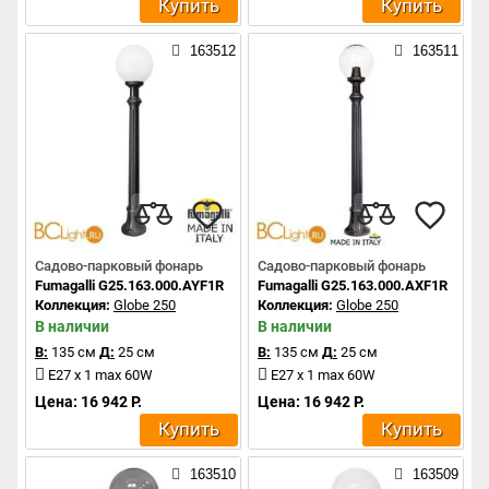
Купить
Купить
163512
163511
Садово-парковый фонарь
Садово-парковый фонарь
Fumagalli G25.163.000.AYF1R
Fumagalli G25.163.000.AXF1R
Коллекция:
Globe 250
Коллекция:
Globe 250
В наличии
В наличии
В:
135 см
Д:
25 см
В:
135 см
Д:
25 см
E27 x 1 max 60W
E27 x 1 max 60W
Цена: 16 942 Р.
Цена: 16 942 Р.
Купить
Купить
163510
163509