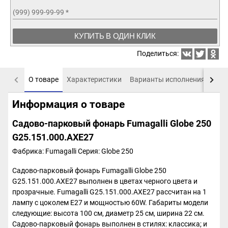
(999) 999-99-99
*
КУПИТЬ В ОДИН КЛИК
Поделиться:
О товаре
Характеристики
Варианты исполнения
Пох
Информация о товаре
Садово-парковый фонарь Fumagalli Globe 250
G25.151.000.AXE27
Фабрика: Fumagalli
Серия: Globe 250
Садово-парковый фонарь Fumagalli Globe 250
G25.151.000.AXE27 выполнен в цветах черного цвета и
прозрачные. Fumagalli G25.151.000.AXE27 рассчитан на 1
лампу с цоколем E27 и мощностью 60W. Габариты модели
следующие: высота 100 см, диаметр 25 см, ширина 22 см.
Садово-парковый фонарь выполнен в стилях: классика; и