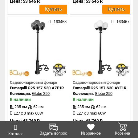
Цена: 53 646 Р.
Цена: 53 646 Р.
Купить
Купить
163468
163467
Садово-парковый фонарь
Садово-парковый фонарь
Fumagalli G25.157.S30.AZF1R
Fumagalli G25.157.S30.AYF1R
Коллекция:
Globe 250
Коллекция:
Globe 250
В наличии
В наличии
В:
235 см
Д:
62 см
В:
235 см
Д:
62 см
E27 x 3 max 60W
E27 x 3 max 60W
Цена: 48 769 Р.
Цена: 48 769 Р.
Купить
Купить
Задать вопрос
Избранное
Корзина
Каталог