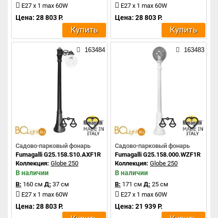
E27 x 1 max 60W
E27 x 1 max 60W
Цена: 28 803 Р.
Цена: 28 803 Р.
Купить
Купить
163484
163483
Садово-парковый фонарь
Садово-парковый фонарь
Fumagalli G25.158.S10.AXF1R
Fumagalli G25.158.000.WZF1R
Коллекция:
Globe 250
Коллекция:
Globe 250
В наличии
В наличии
В:
160 см
Д:
37 см
В:
171 см
Д:
25 см
E27 x 1 max 60W
E27 x 1 max 60W
Цена: 28 803 Р.
Цена: 21 939 Р.