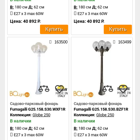
В:
180 см
Д:
62 см
В:
180 см
Д:
62 см
E27 x 3 max 60W
E27 x 3 max 60W
Цена: 40 892 Р.
Цена: 40 892 Р.
Купить
Купить
163500
163499
Садово-парковый фонарь
Садово-парковый фонарь
Fumagalli G25.158.S30.WXF1R
Fumagalli G25.158.S30.BZF1R
Коллекция:
Globe 250
Коллекция:
Globe 250
В наличии
В наличии
В:
180 см
Д:
62 см
В:
180 см
Д:
62 см
E27 x 3 max 60W
E27 x 3 max 60W