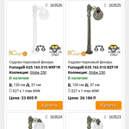
163526
163525
Садово-парковый фонарь
Садово-парковый фонарь
Fumagalli G25.163.S10.WXF1R
Fumagalli G25.163.S10.BZF1R
Коллекция:
Globe 250
Коллекция:
Globe 250
В наличии
В наличии
В:
120 см
Д:
37 см
В:
120 см
Д:
37 см
E27 x 1 max 60W
E27 x 1 max 60W
Цена: 23 805 Р.
Цена: 26 186 Р.
Купить
Купить
163524
163523