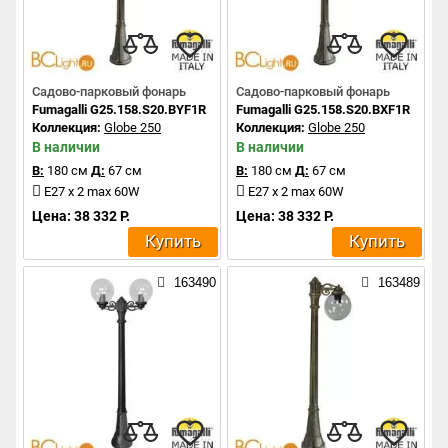
Садово-парковый фонарь
Садово-парковый фонарь
Fumagalli G25.158.S20.BYF1R
Fumagalli G25.158.S20.BXF1R
Коллекция:
Globe 250
Коллекция:
Globe 250
В наличии
В наличии
В:
180 см
Д:
67 см
В:
180 см
Д:
67 см
E27 x 2 max 60W
E27 x 2 max 60W
Цена: 38 332 Р.
Цена: 38 332 Р.
Купить
Купить
163490
163489