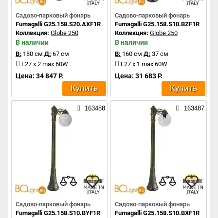
Садово-парковый фонарь
Садово-парковый фонарь
Fumagalli G25.158.S20.AXF1R
Fumagalli G25.158.S10.BZF1R
Коллекция:
Globe 250
Коллекция:
Globe 250
В наличии
В наличии
В:
180 см
Д:
67 см
В:
160 см
Д:
37 см
E27 x 2 max 60W
E27 x 1 max 60W
Цена: 34 847 Р.
Цена: 31 683 Р.
Купить
Купить
163488
163487
Садово-парковый фонарь
Садово-парковый фонарь
Fumagalli G25.158.S10.BYF1R
Fumagalli G25.158.S10.BXF1R