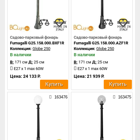
Садово-парковый фонарь
Садово-парковый фонарь
Fumagalli G25.158.000.BXF1R
Fumagalli G25.158.000.AZF1R
Коллекция:
Globe 250
Коллекция:
Globe 250
В наличии
В наличии
В:
171 см
Д:
25 см
В:
171 см
Д:
25 см
E27 x 1 max 60W
E27 x 1 max 60W
Цена: 24 133 Р.
Цена: 21 939 Р.
Купить
Купить
163476
163475