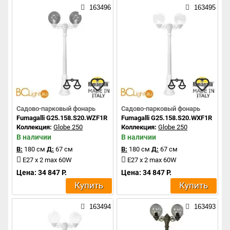
163496
163495
Садово-парковый фонарь
Садово-парковый фонарь
Fumagalli G25.158.S20.WZF1R
Fumagalli G25.158.S20.WXF1R
Коллекция:
Globe 250
Коллекция:
Globe 250
В наличии
В наличии
В:
180 см
Д:
67 см
В:
180 см
Д:
67 см
E27 x 2 max 60W
E27 x 2 max 60W
Цена: 34 847 Р.
Цена: 34 847 Р.
Купить
Купить
163494
163493