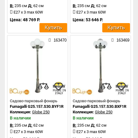
В:
235 см
Д:
62 см
В:
235 см
Д:
62 см
E27 x 3 max 60W
E27 x 3 max 60W
Цена: 48 769 Р.
Цена: 53 646 Р.
Купить
Купить
163470
163469
Садово-парковый фонарь
Садово-парковый фонарь
Fumagalli G25.157.S30.BYF1R
Fumagalli G25.157.S30.BXF1R
Коллекция:
Globe 250
Коллекция:
Globe 250
В наличии
В наличии
В:
235 см
Д:
62 см
В:
235 см
Д:
62 см
E27 x 3 max 60W
E27 x 3 max 60W