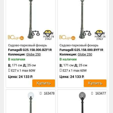
Садово-парковый фонарь
Садово-парковый фонарь
Fumagalli G25.158.000.BZF1R
Fumagalli G25.158.000.BYF1R
Коллекция:
Globe 250
Коллекция:
Globe 250
В наличии
В наличии
В:
171 см
Д:
25 см
В:
171 см
Д:
25 см
E27 x 1 max 60W
E27 x 1 max 60W
Цена: 24 133 Р.
Цена: 24 133 Р.
Купить
Купить
163478
163477