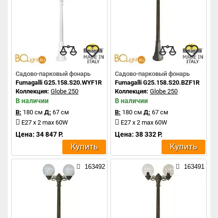
Садово-парковый фонарь
Садово-парковый фонарь
Fumagalli G25.158.S20.WYF1R
Fumagalli G25.158.S20.BZF1R
Коллекция:
Globe 250
Коллекция:
Globe 250
В наличии
В наличии
В:
180 см
Д:
67 см
В:
180 см
Д:
67 см
E27 x 2 max 60W
E27 x 2 max 60W
Цена: 34 847 Р.
Цена: 38 332 Р.
Купить
Купить
163492
163491