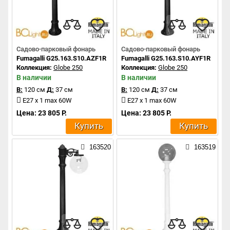
Садово-парковый фонарь
Садово-парковый фонарь
Fumagalli G25.163.S10.AZF1R
Fumagalli G25.163.S10.AYF1R
Коллекция:
Globe 250
Коллекция:
Globe 250
В наличии
В наличии
В:
120 см
Д:
37 см
В:
120 см
Д:
37 см
E27 x 1 max 60W
E27 x 1 max 60W
Цена: 23 805 Р.
Цена: 23 805 Р.
Купить
Купить
163520
163519