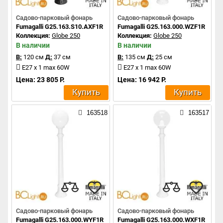
Садово-парковый фонарь
Садово-парковый фонарь
Fumagalli G25.163.S10.AXF1R
Fumagalli G25.163.000.WZF1R
Коллекция:
Globe 250
Коллекция:
Globe 250
В наличии
В наличии
В:
120 см
Д:
37 см
В:
135 см
Д:
25 см
E27 x 1 max 60W
E27 x 1 max 60W
Цена: 23 805 Р.
Цена: 16 942 Р.
Купить
Купить
163518
163517
Садово-парковый фонарь
Садово-парковый фонарь
Fumagalli G25.163.000.WYF1R
Fumagalli G25.163.000.WXF1R