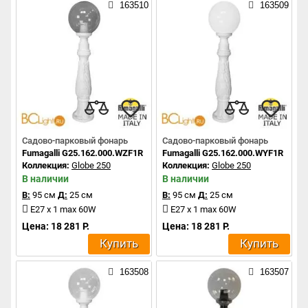
163510
163509
Садово-парковый фонарь
Садово-парковый фонарь
Fumagalli G25.162.000.WZF1R
Fumagalli G25.162.000.WYF1R
Коллекция:
Globe 250
Коллекция:
Globe 250
В наличии
В наличии
В:
95 см
Д:
25 см
В:
95 см
Д:
25 см
E27 x 1 max 60W
E27 x 1 max 60W
Цена: 18 281 Р.
Цена: 18 281 Р.
Купить
Купить
163508
163507