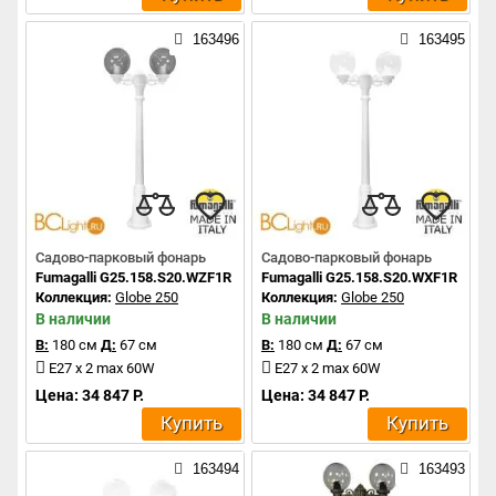
163496
163495
Садово-парковый фонарь
Садово-парковый фонарь
Fumagalli G25.158.S20.WZF1R
Fumagalli G25.158.S20.WXF1R
Коллекция:
Globe 250
Коллекция:
Globe 250
В наличии
В наличии
В:
180 см
Д:
67 см
В:
180 см
Д:
67 см
E27 x 2 max 60W
E27 x 2 max 60W
Цена: 34 847 Р.
Цена: 34 847 Р.
Купить
Купить
163494
163493