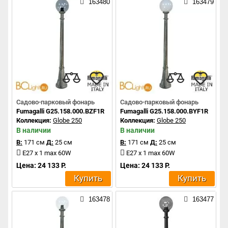
163480
163479
Садово-парковый фонарь
Садово-парковый фонарь
Fumagalli G25.158.000.BZF1R
Fumagalli G25.158.000.BYF1R
Коллекция:
Globe 250
Коллекция:
Globe 250
В наличии
В наличии
В:
171 см
Д:
25 см
В:
171 см
Д:
25 см
E27 x 1 max 60W
E27 x 1 max 60W
Цена: 24 133 Р.
Цена: 24 133 Р.
Купить
Купить
163478
163477