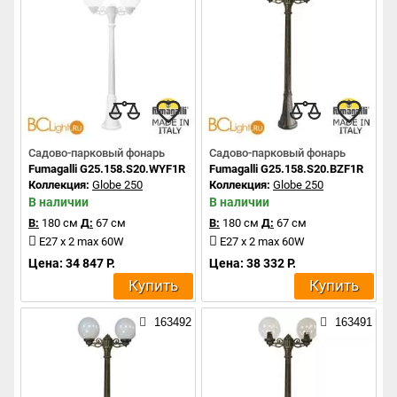
Садово-парковый фонарь
Садово-парковый фонарь
Fumagalli G25.158.S20.WYF1R
Fumagalli G25.158.S20.BZF1R
Коллекция:
Globe 250
Коллекция:
Globe 250
В наличии
В наличии
В:
180 см
Д:
67 см
В:
180 см
Д:
67 см
E27 x 2 max 60W
E27 x 2 max 60W
Цена: 34 847 Р.
Цена: 38 332 Р.
Купить
Купить
163492
163491