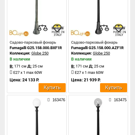
Садово-парковый фонарь
Садово-парковый фонарь
Fumagalli G25.158.000.BXF1R
Fumagalli G25.158.000.AZF1R
Коллекция:
Globe 250
Коллекция:
Globe 250
В наличии
В наличии
В:
171 см
Д:
25 см
В:
171 см
Д:
25 см
E27 x 1 max 60W
E27 x 1 max 60W
Цена: 24 133 Р.
Цена: 21 939 Р.
Купить
Купить
163476
163475