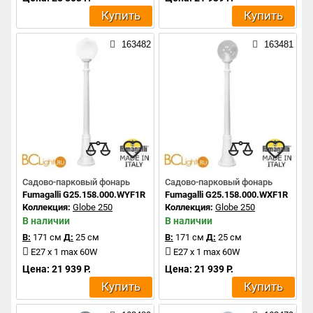
Купить
Купить
163482
163481
Садово-парковый фонарь
Садово-парковый фонарь
Fumagalli G25.158.000.WYF1R
Fumagalli G25.158.000.WXF1R
Коллекция:
Globe 250
Коллекция:
Globe 250
В наличии
В наличии
В:
171 см
Д:
25 см
В:
171 см
Д:
25 см
E27 x 1 max 60W
E27 x 1 max 60W
Цена: 21 939 Р.
Цена: 21 939 Р.
Купить
Купить