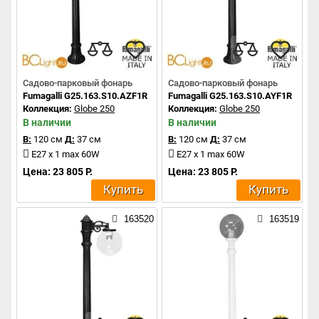
Садово-парковый фонарь
Садово-парковый фонарь
Fumagalli G25.163.S10.AZF1R
Fumagalli G25.163.S10.AYF1R
Коллекция:
Globe 250
Коллекция:
Globe 250
В наличии
В наличии
В:
120 см
Д:
37 см
В:
120 см
Д:
37 см
E27 x 1 max 60W
E27 x 1 max 60W
Цена: 23 805 Р.
Цена: 23 805 Р.
Купить
Купить
163520
163519