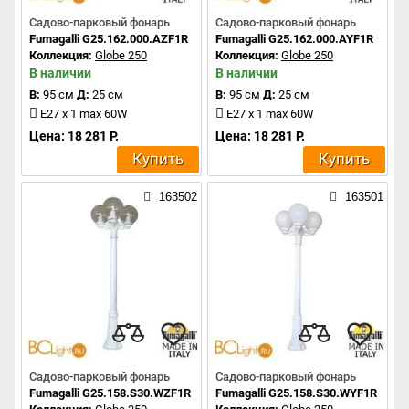
Садово-парковый фонарь
Садово-парковый фонарь
Fumagalli G25.162.000.AZF1R
Fumagalli G25.162.000.AYF1R
Коллекция:
Globe 250
Коллекция:
Globe 250
В наличии
В наличии
В:
95 см
Д:
25 см
В:
95 см
Д:
25 см
E27 x 1 max 60W
E27 x 1 max 60W
Цена: 18 281 Р.
Цена: 18 281 Р.
Купить
Купить
163502
163501
Садово-парковый фонарь
Садово-парковый фонарь
Fumagalli G25.158.S30.WZF1R
Fumagalli G25.158.S30.WYF1R