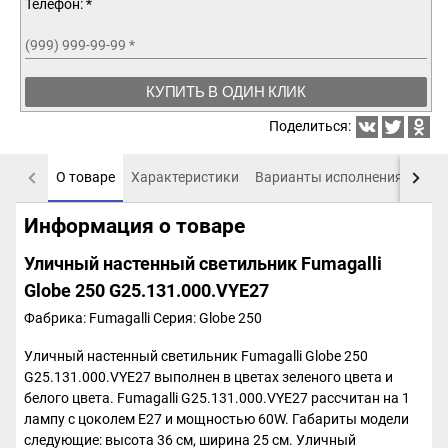
Телефон: *
(999) 999-99-99
*
КУПИТЬ В ОДИН КЛИК
Поделиться:
О товаре
Характеристики
Варианты исполнения
Пох
Информация о товаре
Уличный настенный светильник Fumagalli
Globe 250 G25.131.000.VYE27
Фабрика: Fumagalli
Серия: Globe 250
Уличный настенный светильник Fumagalli Globe 250
G25.131.000.VYE27 выполнен в цветах зеленого цвета и
белого цвета. Fumagalli G25.131.000.VYE27 рассчитан на 1
лампу с цоколем E27 и мощностью 60W. Габариты модели
следующие: высота 36 см, ширина 25 см. Уличный