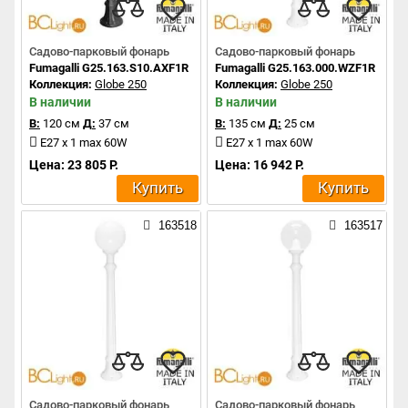
Садово-парковый фонарь
Садово-парковый фонарь
Fumagalli G25.163.S10.AXF1R
Fumagalli G25.163.000.WZF1R
Коллекция:
Globe 250
Коллекция:
Globe 250
В наличии
В наличии
В:
120 см
Д:
37 см
В:
135 см
Д:
25 см
E27 x 1 max 60W
E27 x 1 max 60W
Цена: 23 805 Р.
Цена: 16 942 Р.
Купить
Купить
163518
163517
Садово-парковый фонарь
Садово-парковый фонарь