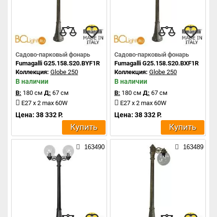
Садово-парковый фонарь
Садово-парковый фонарь
Fumagalli G25.158.S20.BYF1R
Fumagalli G25.158.S20.BXF1R
Коллекция:
Globe 250
Коллекция:
Globe 250
В наличии
В наличии
В:
180 см
Д:
67 см
В:
180 см
Д:
67 см
E27 x 2 max 60W
E27 x 2 max 60W
Цена: 38 332 Р.
Цена: 38 332 Р.
Купить
Купить
163490
163489