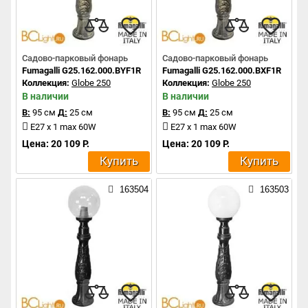
Садово-парковый фонарь
Садово-парковый фонарь
Fumagalli G25.162.000.BYF1R
Fumagalli G25.162.000.BXF1R
Коллекция:
Globe 250
Коллекция:
Globe 250
В наличии
В наличии
В:
95 см
Д:
25 см
В:
95 см
Д:
25 см
E27 x 1 max 60W
E27 x 1 max 60W
Цена: 20 109 Р.
Цена: 20 109 Р.
Купить
Купить
163504
163503