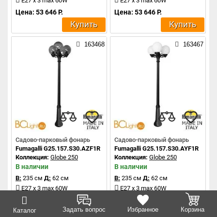
E27 x 3 max 60W
E27 x 3 max 60W
Цена: 53 646 Р.
Цена: 53 646 Р.
Купить
Купить
163468
163467
Садово-парковый фонарь
Садово-парковый фонарь
Fumagalli G25.157.S30.AZF1R
Fumagalli G25.157.S30.AYF1R
Коллекция:
Globe 250
Коллекция:
Globe 250
В наличии
В наличии
В:
235 см
Д:
62 см
В:
235 см
Д:
62 см
E27 x 3 max 60W
E27 x 3 max 60W
Цена: 48 769 Р.
Цена: 48 769 Р.
Задать вопрос
Избранное
Корзина
Каталог
Купить
Купить