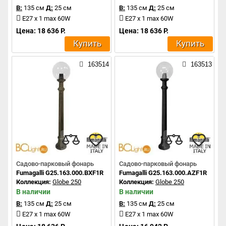
В:
135 см
Д:
25 см
В:
135 см
Д:
25 см
E27 x 1 max 60W
E27 x 1 max 60W
Цена: 18 636 Р.
Цена: 18 636 Р.
Купить
Купить
163514
163513
Садово-парковый фонарь
Садово-парковый фонарь
Fumagalli G25.163.000.BXF1R
Fumagalli G25.163.000.AZF1R
Коллекция:
Globe 250
Коллекция:
Globe 250
В наличии
В наличии
В:
135 см
Д:
25 см
В:
135 см
Д:
25 см
E27 x 1 max 60W
E27 x 1 max 60W