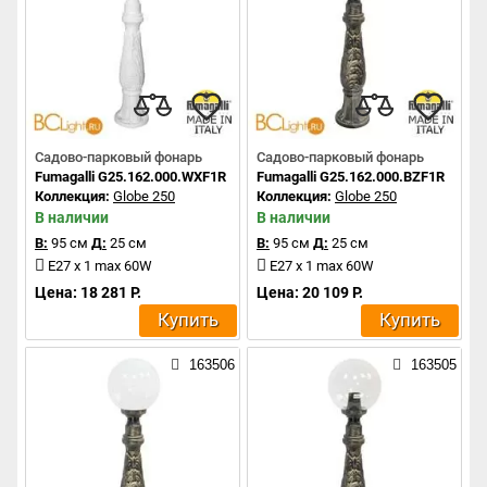
Садово-парковый фонарь
Садово-парковый фонарь
Fumagalli G25.162.000.WXF1R
Fumagalli G25.162.000.BZF1R
Коллекция:
Globe 250
Коллекция:
Globe 250
В наличии
В наличии
В:
95 см
Д:
25 см
В:
95 см
Д:
25 см
E27 x 1 max 60W
E27 x 1 max 60W
Цена: 18 281 Р.
Цена: 20 109 Р.
Купить
Купить
163506
163505