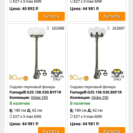
E27 x 3 max 60W
E27 x 3 max 60W
Цена: 40 892 Р.
Цена: 44 981 Р.
Купить
Купить
163498
163497
Садово-парковый фонарь
Садово-парковый фонарь
Fumagalli G25.158.S30.BYF1R
Fumagalli G25.158.S30.BXF1R
Коллекция:
Globe 250
Коллекция:
Globe 250
В наличии
В наличии
В:
180 см
Д:
62 см
В:
180 см
Д:
62 см
E27 x 3 max 60W
E27 x 3 max 60W
Цена: 44 981 Р.
Цена: 44 981 Р.
Купить
Купить