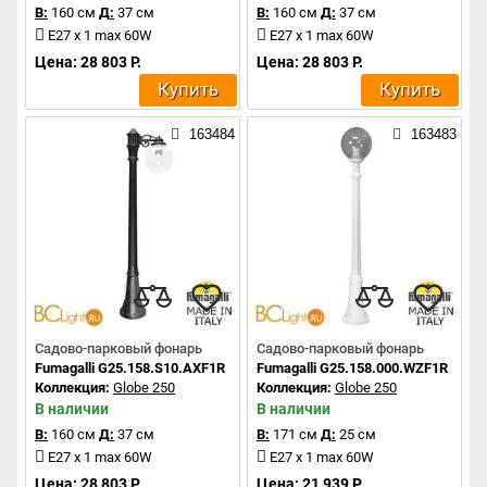
В:
160 см
Д:
37 см
В:
160 см
Д:
37 см
E27 x 1 max 60W
E27 x 1 max 60W
Цена: 28 803 Р.
Цена: 28 803 Р.
Купить
Купить
163484
163483
Садово-парковый фонарь
Садово-парковый фонарь
Fumagalli G25.158.S10.AXF1R
Fumagalli G25.158.000.WZF1R
Коллекция:
Globe 250
Коллекция:
Globe 250
В наличии
В наличии
В:
160 см
Д:
37 см
В:
171 см
Д:
25 см
E27 x 1 max 60W
E27 x 1 max 60W
Цена: 28 803 Р.
Цена: 21 939 Р.