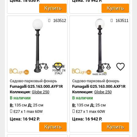
Цена: 18 636 Р.
Цена: 16 942 Р.
Купить
Купить
163512
163511
Садово-парковый фонарь
Садово-парковый фонарь
Fumagalli G25.163.000.AYF1R
Fumagalli G25.163.000.AXF1R
Коллекция:
Globe 250
Коллекция:
Globe 250
В наличии
В наличии
В:
135 см
Д:
25 см
В:
135 см
Д:
25 см
E27 x 1 max 60W
E27 x 1 max 60W
Цена: 16 942 Р.
Цена: 16 942 Р.
Купить
Купить