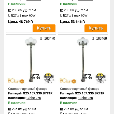
В наличии
В наличии
В:
235 см
Д:
62 см
В:
235 см
Д:
62 см
E27 x 3 max 60W
E27 x 3 max 60W
Цена: 48 769 Р.
Цена: 53 646 Р.
Купить
Купить
163470
163469
Садово-парковый фонарь
Садово-парковый фонарь
Fumagalli G25.157.S30.BYF1R
Fumagalli G25.157.S30.BXF1R
Коллекция:
Globe 250
Коллекция:
Globe 250
В наличии
В наличии
В:
235 см
Д:
62 см
В:
235 см
Д:
62 см