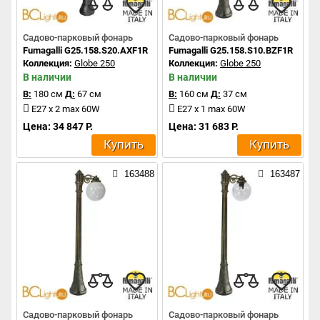
Садово-парковый фонарь
Садово-парковый фонарь
Fumagalli G25.158.S20.AXF1R
Fumagalli G25.158.S10.BZF1R
Коллекция:
Globe 250
Коллекция:
Globe 250
В наличии
В наличии
В:
180 см
Д:
67 см
В:
160 см
Д:
37 см
E27 x 2 max 60W
E27 x 1 max 60W
Цена: 34 847 Р.
Цена: 31 683 Р.
Купить
Купить
163488
163487
Садово-парковый фонарь
Садово-парковый фонарь