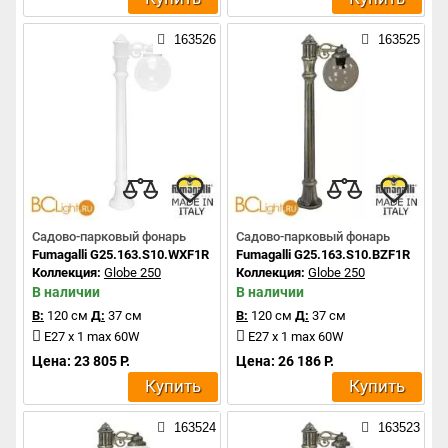
163526
163525
Садово-парковый фонарь
Садово-парковый фонарь
Fumagalli G25.163.S10.WXF1R
Fumagalli G25.163.S10.BZF1R
Коллекция:
Globe 250
Коллекция:
Globe 250
В наличии
В наличии
В:
120 см
Д:
37 см
В:
120 см
Д:
37 см
E27 x 1 max 60W
E27 x 1 max 60W
Цена: 23 805 Р.
Цена: 26 186 Р.
Купить
Купить
163524
163523