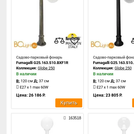
Садово-парковый фонарь
Садово-парковый фон
Fumagalli G25.163.S10.BXF1R
Fumagalli G25.163.S10
Коллекция:
Globe 250
Коллекция:
Globe 250
В наличии
В наличии
В:
120 см
Д:
37 см
В:
120 см
Д:
37 см
E27 x 1 max 60W
E27 x 1 max 60W
Цена: 26 186 Р.
Цена: 23 805 Р.
Купить
163518