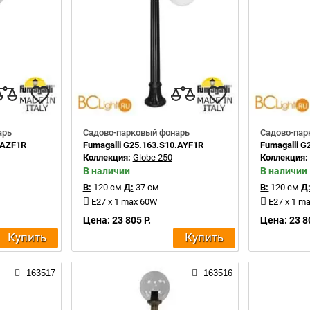
арь
Садово-парковый фонарь
Садово-пар
.AZF1R
Fumagalli G25.163.S10.AYF1R
Fumagalli G
Коллекция:
Globe 250
Коллекция
В наличии
В наличии
В:
120 см
Д:
37 см
В:
120 см
Д
E27 x 1 max 60W
E27 x 1 m
Цена: 23 805 Р.
Цена: 23 8
Купить
Купить
163517
163516