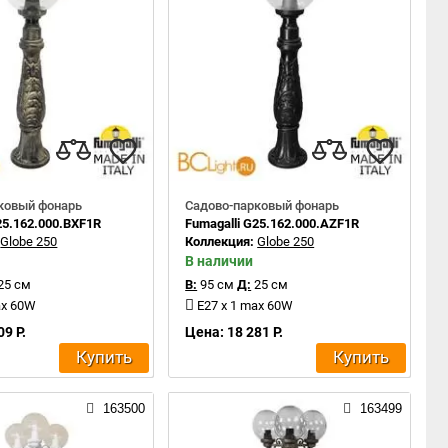
ковый фонарь
Садово-парковый фонарь
25.162.000.BXF1R
Fumagalli G25.162.000.AZF1R
:
Globe 250
Коллекция:
Globe 250
В наличии
25 см
В:
95 см
Д:
25 см
ax 60W
E27 x 1 max 60W
09 Р.
Цена: 18 281 Р.
Купить
Купить
163500
163499