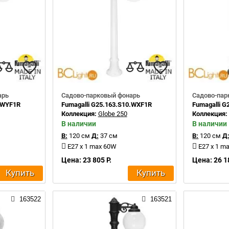
арь
Садово-парковый фонарь
Садово-пар
0.WYF1R
Fumagalli G25.163.S10.WXF1R
Fumagalli G
Коллекция:
Globe 250
Коллекция
В наличии
В наличии
В:
120 см
Д:
37 см
В:
120 см
Д
E27 x 1 max 60W
E27 x 1 m
Цена: 23 805 Р.
Цена: 26 1
Купить
Купить
163522
163521