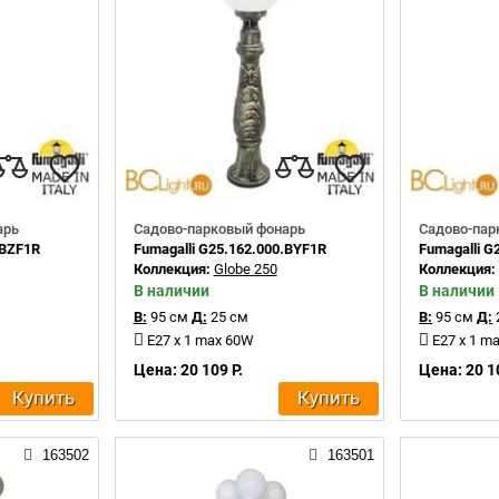
арь
Садово-парковый фонарь
Садово-пар
.BZF1R
Fumagalli G25.162.000.BYF1R
Fumagalli G
Коллекция:
Globe 250
Коллекция
В наличии
В наличии
В:
95 см
Д:
25 см
В:
95 см
Д:
E27 x 1 max 60W
E27 x 1 m
Цена: 20 109 Р.
Цена: 20 1
Купить
Купить
163502
163501