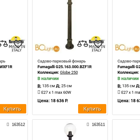
арь
Садово-парковый фонарь
Садово-пар
.WXF1R
Fumagalli G25.163.000.BZF1R
Fumagalli G
Коллекция:
Globe 250
Коллекция
В наличии
В наличии
В:
135 см
Д:
25 см
В:
135 см
Д
E27 x 1 max 60W
E27 x 1 m
Цена: 18 636 Р.
Цена: 18 6
Купить
Купить
163512
163511