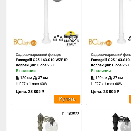
Садово-парковый фонарь
Садово-парковый фон
Fumagalli G25.163.S10.WZF1R
Fumagalli G25.163.S1
Коллекция:
Globe 250
Коллекция:
Globe 250
В наличии
В наличии
В:
120 см
Д:
37 см
В:
120 см
Д:
37 см
E27 x 1 max 60W
E27 x 1 max 60W
Цена: 23 805 Р.
Цена: 23 805 Р.
Купить
163523