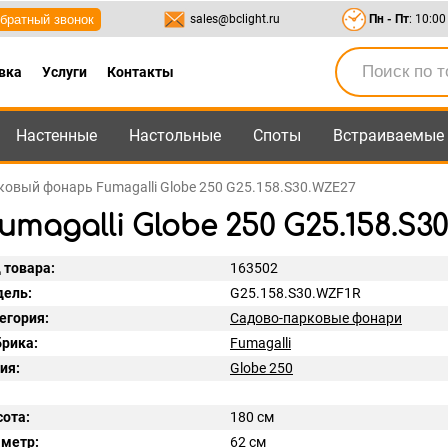
братный звонок
sales@bclight.ru
Пн - Пт
: 10:00
вка
Услуги
Контакты
Настенные
Настольные
Споты
Встраиваемые
-95
,
8-800-550-95-45
sales@bclight.ru
овый фонарь Fumagalli Globe 250 G25.158.S30.WZE27
agalli Globe 250 G25.158.S3
 товара:
163502
ель:
G25.158.S30.WZF1R
егория:
Садово-парковые фонари
рика:
Fumagalli
ия:
Globe 250
ота:
180 см
метр:
62 см