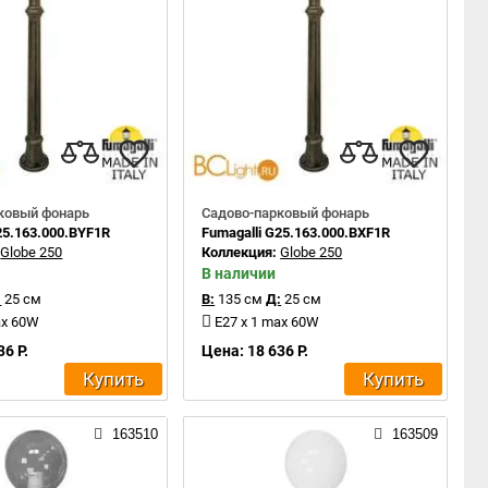
ковый фонарь
Садово-парковый фонарь
25.163.000.BYF1R
Fumagalli G25.163.000.BXF1R
:
Globe 250
Коллекция:
Globe 250
В наличии
:
25 см
В:
135 см
Д:
25 см
ax 60W
E27 x 1 max 60W
36 Р.
Цена: 18 636 Р.
Купить
Купить
163510
163509