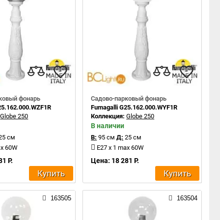
ковый фонарь
Садово-парковый фонарь
G25.162.000.WZF1R
Fumagalli G25.162.000.WYF1R
:
Globe 250
Коллекция:
Globe 250
В наличии
25 см
В:
95 см
Д:
25 см
ax 60W
E27 x 1 max 60W
81 Р.
Цена: 18 281 Р.
Купить
Купить
163505
163504