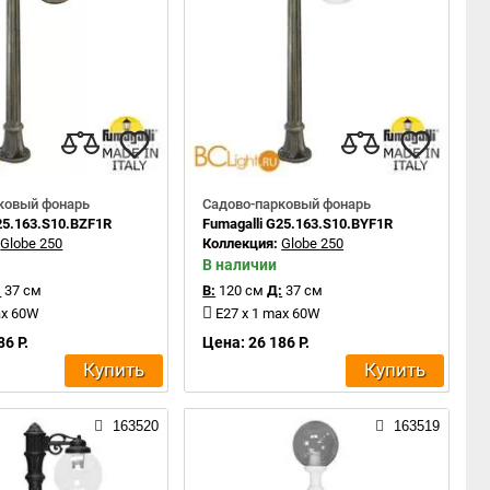
ковый фонарь
Садово-парковый фонарь
25.163.S10.BZF1R
Fumagalli G25.163.S10.BYF1R
:
Globe 250
Коллекция:
Globe 250
В наличии
:
37 см
В:
120 см
Д:
37 см
ax 60W
E27 x 1 max 60W
86 Р.
Цена: 26 186 Р.
Купить
Купить
163520
163519