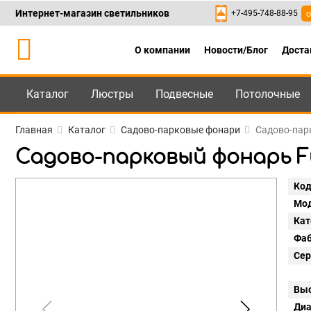
Интернет-магазин светильников
+7-495-748-88-95
о
О компании
Новости/Блог
Доста
Каталог
Люстры
Подвесные
Потолочные
Каталог
+7-495-748-88
Главная
Каталог
Садово-парковые фонари
Садово-парк
Садово-парковый фонарь Fum
Код
Мод
Кат
Фаб
Сер
Выс
Диа