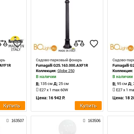
арь
Садово-парковый фонарь
Садово-пар
.AYF1R
Fumagalli G25.163.000.AXF1R
Fumagalli 
Коллекция:
Globe 250
Коллекция
В наличии
В наличии
В:
135 см
Д:
25 см
В:
95 см
Д:
E27 x 1 max 60W
E27 x 1 m
Цена: 16 942 Р.
Цена: 18 2
Купить
Купить
163507
163506