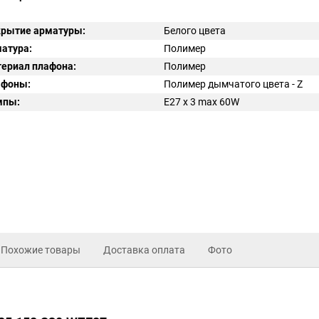
рытие арматуры:
Белого цвета
атура:
Полимер
ериал плафона:
Полимер
афоны:
Полимер дымчатого цвета - Z
мпы:
E27 x 3 max 60W
Похожие товары
Доставка оплата
Фото