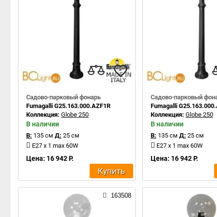
Садово-парковый фонарь
Садово-парковый фон
Fumagalli G25.163.000.AZF1R
Fumagalli G25.163.000
Коллекция:
Globe 250
Коллекция:
Globe 250
В наличии
В наличии
В:
135 см
Д:
25 см
В:
135 см
Д:
25 см
E27 x 1 max 60W
E27 x 1 max 60W
Цена: 16 942 Р.
Цена: 16 942 Р.
Купить
163508