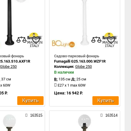
ковый фонарь
Садово-парковый фонарь
25.163.S10.AXF1R
Fumagalli G25.163.000.WZF1R
:
Globe 250
Коллекция:
Globe 250
В наличии
:
37 см
В:
135 см
Д:
25 см
ax 60W
E27 x 1 max 60W
05 Р.
Цена: 16 942 Р.
Купить
Купить
163515
163514