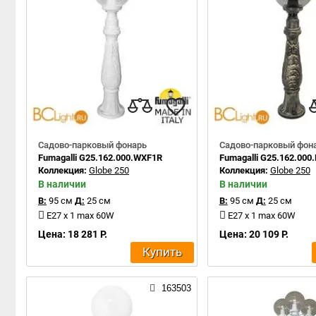
Садово-парковый фонарь
Садово-парковый фон
Fumagalli G25.162.000.WXF1R
Fumagalli G25.162.000
Коллекция:
Globe 250
Коллекция:
Globe 250
В наличии
В наличии
В:
95 см
Д:
25 см
В:
95 см
Д:
25 см
E27 x 1 max 60W
E27 x 1 max 60W
Цена: 18 281 Р.
Цена: 20 109 Р.
Купить
163503