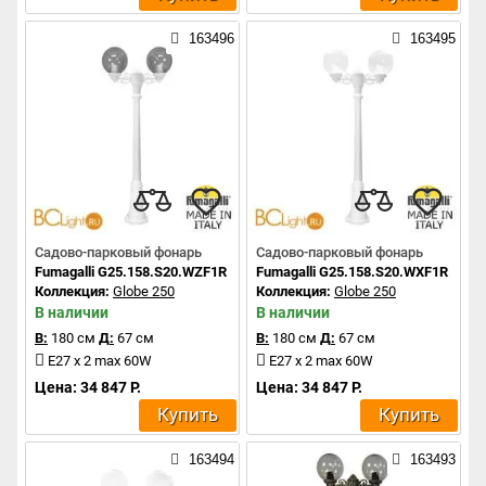
163496
163495
Садово-парковый фонарь
Садово-парковый фонарь
Fumagalli G25.158.S20.WZF1R
Fumagalli G25.158.S20.WXF1R
Коллекция:
Globe 250
Коллекция:
Globe 250
В наличии
В наличии
В:
180 см
Д:
67 см
В:
180 см
Д:
67 см
E27 x 2 max 60W
E27 x 2 max 60W
Цена: 34 847 Р.
Цена: 34 847 Р.
Купить
Купить
163494
163493