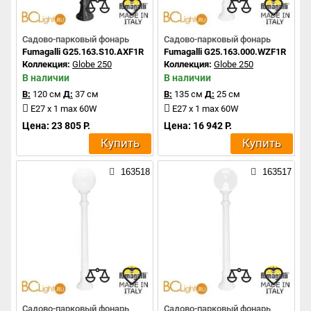
Садово-парковый фонарь
Садово-парковый фонарь
Fumagalli G25.163.S10.AXF1R
Fumagalli G25.163.000.WZF1R
Коллекция:
Globe 250
Коллекция:
Globe 250
В наличии
В наличии
В:
120 см
Д:
37 см
В:
135 см
Д:
25 см
E27 x 1 max 60W
E27 x 1 max 60W
Цена: 23 805 Р.
Цена: 16 942 Р.
Купить
Купить
163518
163517
Садово-парковый фонарь
Садово-парковый фонарь