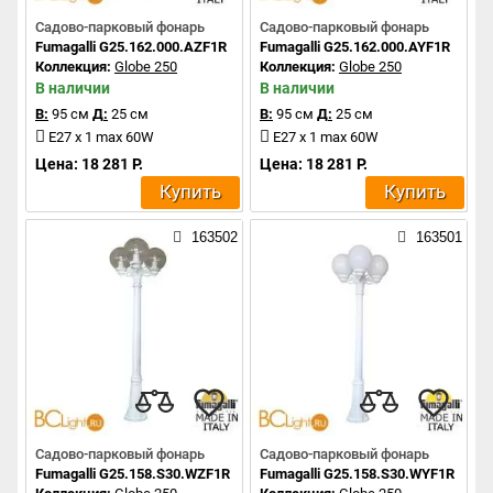
Садово-парковый фонарь
Садово-парковый фонарь
Fumagalli G25.162.000.AZF1R
Fumagalli G25.162.000.AYF1R
Коллекция:
Globe 250
Коллекция:
Globe 250
В наличии
В наличии
В:
95 см
Д:
25 см
В:
95 см
Д:
25 см
E27 x 1 max 60W
E27 x 1 max 60W
Цена: 18 281 Р.
Цена: 18 281 Р.
Купить
Купить
163502
163501
Садово-парковый фонарь
Садово-парковый фонарь
Fumagalli G25.158.S30.WZF1R
Fumagalli G25.158.S30.WYF1R