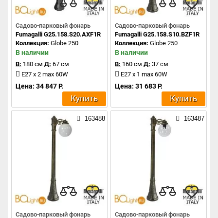
Садово-парковый фонарь
Садово-парковый фонарь
Fumagalli G25.158.S20.AXF1R
Fumagalli G25.158.S10.BZF1R
Коллекция:
Globe 250
Коллекция:
Globe 250
В наличии
В наличии
В:
180 см
Д:
67 см
В:
160 см
Д:
37 см
E27 x 2 max 60W
E27 x 1 max 60W
Цена: 34 847 Р.
Цена: 31 683 Р.
Купить
Купить
163488
163487
Садово-парковый фонарь
Садово-парковый фонарь