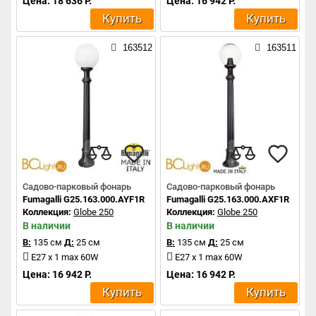
Цена: 18 636 Р.
Цена: 16 942 Р.
Купить
Купить
163512
163511
Садово-парковый фонарь
Садово-парковый фонарь
Fumagalli G25.163.000.AYF1R
Fumagalli G25.163.000.AXF1R
Коллекция:
Globe 250
Коллекция:
Globe 250
В наличии
В наличии
В:
135 см
Д:
25 см
В:
135 см
Д:
25 см
E27 x 1 max 60W
E27 x 1 max 60W
Цена: 16 942 Р.
Цена: 16 942 Р.
Купить
Купить