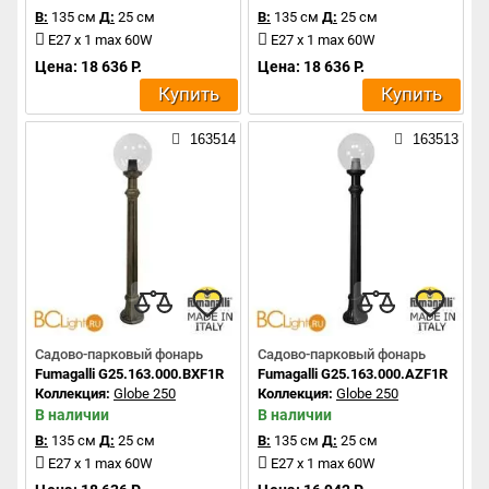
В:
135 см
Д:
25 см
В:
135 см
Д:
25 см
E27 x 1 max 60W
E27 x 1 max 60W
Цена: 18 636 Р.
Цена: 18 636 Р.
Купить
Купить
163514
163513
Садово-парковый фонарь
Садово-парковый фонарь
Fumagalli G25.163.000.BXF1R
Fumagalli G25.163.000.AZF1R
Коллекция:
Globe 250
Коллекция:
Globe 250
В наличии
В наличии
В:
135 см
Д:
25 см
В:
135 см
Д:
25 см
E27 x 1 max 60W
E27 x 1 max 60W