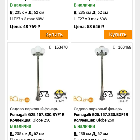
В наличии
В наличии
В:
235 см
Д:
62 см
В:
235 см
Д:
62 см
E27 x 3 max 60W
E27 x 3 max 60W
Цена: 48 769 Р.
Цена: 53 646 Р.
Купить
Купить
163470
163469
Садово-парковый фонарь
Садово-парковый фонарь
Fumagalli G25.157.S30.BYF1R
Fumagalli G25.157.S30.BXF1R
Коллекция:
Globe 250
Коллекция:
Globe 250
В наличии
В наличии
В:
235 см
Д:
62 см
В:
235 см
Д:
62 см