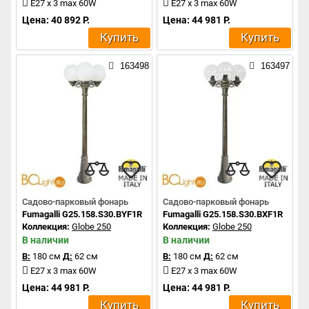
E27 x 3 max 60W
E27 x 3 max 60W
Цена: 40 892 Р.
Цена: 44 981 Р.
Купить
Купить
163498
163497
Садово-парковый фонарь
Садово-парковый фонарь
Fumagalli G25.158.S30.BYF1R
Fumagalli G25.158.S30.BXF1R
Коллекция:
Globe 250
Коллекция:
Globe 250
В наличии
В наличии
В:
180 см
Д:
62 см
В:
180 см
Д:
62 см
E27 x 3 max 60W
E27 x 3 max 60W
Цена: 44 981 Р.
Цена: 44 981 Р.
Купить
Купить