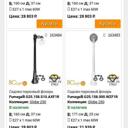
В:
160 см
Д:
37 см
В:
160 см
Д:
37 см
E27 x 1 max 60W
E27 x 1 max 60W
Цена: 28 803 Р.
Цена: 28 803 Р.
Купить
Купить
163484
163483
Садово-парковый фонарь
Садово-парковый фонарь
Fumagalli G25.158.S10.AXF1R
Fumagalli G25.158.000.WZF1R
Коллекция:
Globe 250
Коллекция:
Globe 250
В наличии
В наличии
В:
160 см
Д:
37 см
В:
171 см
Д:
25 см
E27 x 1 max 60W
E27 x 1 max 60W
Цена: 28 803 Р.
Цена: 21 939 Р.