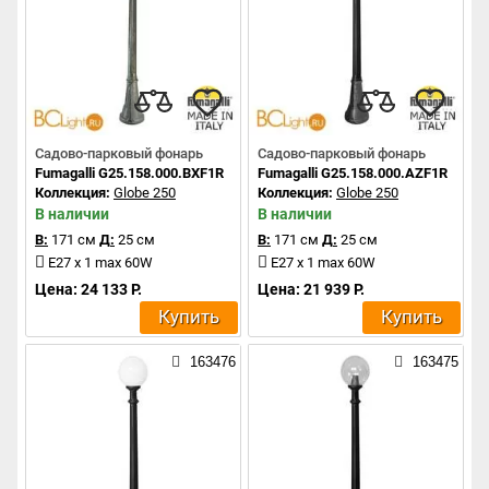
Садово-парковый фонарь
Садово-парковый фонарь
Fumagalli G25.158.000.BXF1R
Fumagalli G25.158.000.AZF1R
Коллекция:
Globe 250
Коллекция:
Globe 250
В наличии
В наличии
В:
171 см
Д:
25 см
В:
171 см
Д:
25 см
E27 x 1 max 60W
E27 x 1 max 60W
Цена: 24 133 Р.
Цена: 21 939 Р.
Купить
Купить
163476
163475