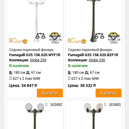
Садово-парковый фонарь
Садово-парковый фонарь
Fumagalli G25.158.S20.WYF1R
Fumagalli G25.158.S20.BZF1R
Коллекция:
Globe 250
Коллекция:
Globe 250
В наличии
В наличии
В:
180 см
Д:
67 см
В:
180 см
Д:
67 см
E27 x 2 max 60W
E27 x 2 max 60W
Цена: 34 847 Р.
Цена: 38 332 Р.
Купить
Купить
163492
163491