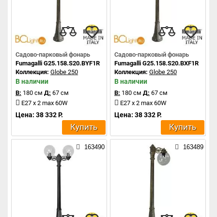
Садово-парковый фонарь
Садово-парковый фонарь
Fumagalli G25.158.S20.BYF1R
Fumagalli G25.158.S20.BXF1R
Коллекция:
Globe 250
Коллекция:
Globe 250
В наличии
В наличии
В:
180 см
Д:
67 см
В:
180 см
Д:
67 см
E27 x 2 max 60W
E27 x 2 max 60W
Цена: 38 332 Р.
Цена: 38 332 Р.
Купить
Купить
163490
163489