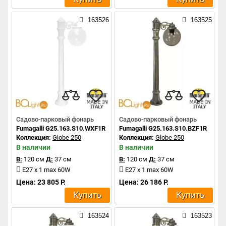
163526
163525
Садово-парковый фонарь
Садово-парковый фонарь
Fumagalli G25.163.S10.WXF1R
Fumagalli G25.163.S10.BZF1R
Коллекция:
Globe 250
Коллекция:
Globe 250
В наличии
В наличии
В:
120 см
Д:
37 см
В:
120 см
Д:
37 см
E27 x 1 max 60W
E27 x 1 max 60W
Цена: 23 805 Р.
Цена: 26 186 Р.
Купить
Купить
163524
163523