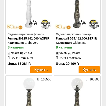
Садово-парковый фонарь
Садово-парковый фонарь
Fumagalli G25.162.000.WXF1R
Fumagalli G25.162.000.BZF1R
Коллекция:
Globe 250
Коллекция:
Globe 250
В наличии
В наличии
В:
95 см
Д:
25 см
В:
95 см
Д:
25 см
E27 x 1 max 60W
E27 x 1 max 60W
Цена: 18 281 Р.
Цена: 20 109 Р.
Купить
Купить
163506
163505