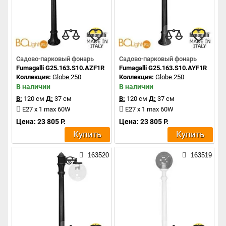
Садово-парковый фонарь
Садово-парковый фонарь
Fumagalli G25.163.S10.AZF1R
Fumagalli G25.163.S10.AYF1R
Коллекция:
Globe 250
Коллекция:
Globe 250
В наличии
В наличии
В:
120 см
Д:
37 см
В:
120 см
Д:
37 см
E27 x 1 max 60W
E27 x 1 max 60W
Цена: 23 805 Р.
Цена: 23 805 Р.
Купить
Купить
163520
163519