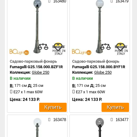
163480
163479
Садово-парковый фонарь
Садово-парковый фонарь
Fumagalli G25.158.000.BZF1R
Fumagalli G25.158.000.BYF1R
Коллекция:
Globe 250
Коллекция:
Globe 250
В наличии
В наличии
В:
171 см
Д:
25 см
В:
171 см
Д:
25 см
E27 x 1 max 60W
E27 x 1 max 60W
Цена: 24 133 Р.
Цена: 24 133 Р.
Купить
Купить
163478
163477