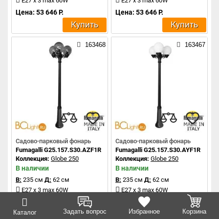
E27 x 3 max 60W
E27 x 3 max 60W
Цена: 53 646 Р.
Цена: 53 646 Р.
Купить
Купить
163468
163467
Садово-парковый фонарь
Садово-парковый фонарь
Fumagalli G25.157.S30.AZF1R
Fumagalli G25.157.S30.AYF1R
Коллекция:
Globe 250
Коллекция:
Globe 250
В наличии
В наличии
В:
235 см
Д:
62 см
В:
235 см
Д:
62 см
E27 x 3 max 60W
E27 x 3 max 60W
Цена: 48 769 Р.
Цена: 48 769 Р.
Задать вопрос
Избранное
Корзина
Каталог
Купить
Купить