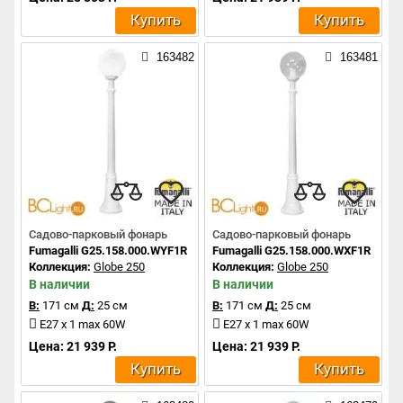
Купить
Купить
163482
163481
Садово-парковый фонарь
Садово-парковый фонарь
Fumagalli G25.158.000.WYF1R
Fumagalli G25.158.000.WXF1R
Коллекция:
Globe 250
Коллекция:
Globe 250
В наличии
В наличии
В:
171 см
Д:
25 см
В:
171 см
Д:
25 см
E27 x 1 max 60W
E27 x 1 max 60W
Цена: 21 939 Р.
Цена: 21 939 Р.
Купить
Купить