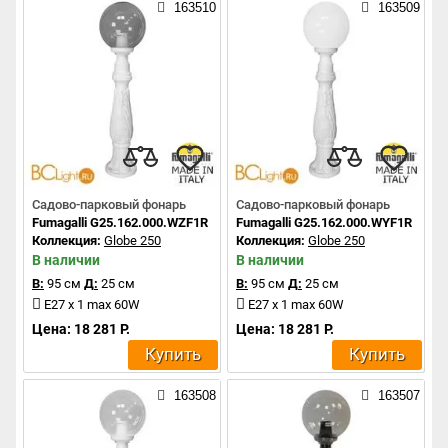
163510
163509
Садово-парковый фонарь
Садово-парковый фонарь
Fumagalli G25.162.000.WZF1R
Fumagalli G25.162.000.WYF1R
Коллекция:
Globe 250
Коллекция:
Globe 250
В наличии
В наличии
В:
95 см
Д:
25 см
В:
95 см
Д:
25 см
E27 x 1 max 60W
E27 x 1 max 60W
Цена: 18 281 Р.
Цена: 18 281 Р.
Купить
Купить
163508
163507