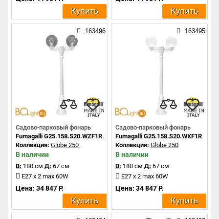
Купить
Купить
163496
163495
Садово-парковый фонарь
Садово-парковый фонарь
Fumagalli G25.158.S20.WZF1R
Fumagalli G25.158.S20.WXF1R
Коллекция:
Globe 250
Коллекция:
Globe 250
В наличии
В наличии
В:
180 см
Д:
67 см
В:
180 см
Д:
67 см
E27 x 2 max 60W
E27 x 2 max 60W
Цена: 34 847 Р.
Цена: 34 847 Р.
Купить
Купить