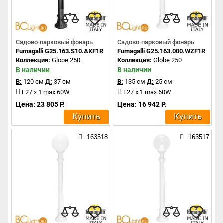
Садово-парковый фонарь
Садово-парковый фонарь
Fumagalli G25.163.S10.AXF1R
Fumagalli G25.163.000.WZF1R
Коллекция:
Globe 250
Коллекция:
Globe 250
В наличии
В наличии
В:
120 см
Д:
37 см
В:
135 см
Д:
25 см
E27 x 1 max 60W
E27 x 1 max 60W
Цена: 23 805 Р.
Цена: 16 942 Р.
Купить
Купить
163518
163517