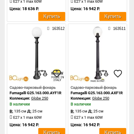
E27 x 1 max 60W
E27 x 1 max 60W
Цена: 18 636 Р.
Цена: 16 942 Р.
Купить
Купить
163512
163511
Садово-парковый фонарь
Садово-парковый фонарь
Fumagalli G25.163.000.AYF1R
Fumagalli G25.163.000.AXF1R
Коллекция:
Globe 250
Коллекция:
Globe 250
В наличии
В наличии
В:
135 см
Д:
25 см
В:
135 см
Д:
25 см
E27 x 1 max 60W
E27 x 1 max 60W
Цена: 16 942 Р.
Цена: 16 942 Р.
Купить
Купить