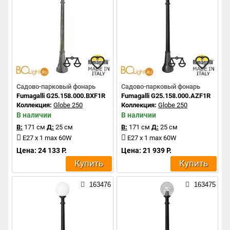
Садово-парковый фонарь
Садово-парковый фонарь
Fumagalli G25.158.000.BXF1R
Fumagalli G25.158.000.AZF1R
Коллекция:
Globe 250
Коллекция:
Globe 250
В наличии
В наличии
В:
171 см
Д:
25 см
В:
171 см
Д:
25 см
E27 x 1 max 60W
E27 x 1 max 60W
Цена: 24 133 Р.
Цена: 21 939 Р.
Купить
Купить
163476
163475