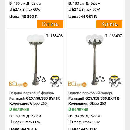
В:
180 см
Д:
62 см
В:
180 см
Д:
62 см
E27 x 3 max 60W
E27 x 3 max 60W
Цена: 40 892 Р.
Цена: 44 981 Р.
Купить
Купить
163498
163497
Садово-парковый фонарь
Садово-парковый фонарь
Fumagalli G25.158.S30.BYF1R
Fumagalli G25.158.S30.BXF1R
Коллекция:
Globe 250
Коллекция:
Globe 250
В наличии
В наличии
В:
180 см
Д:
62 см
В:
180 см
Д:
62 см
E27 x 3 max 60W
E27 x 3 max 60W
Цена: 44 981 Р.
Цена: 44 981 Р.