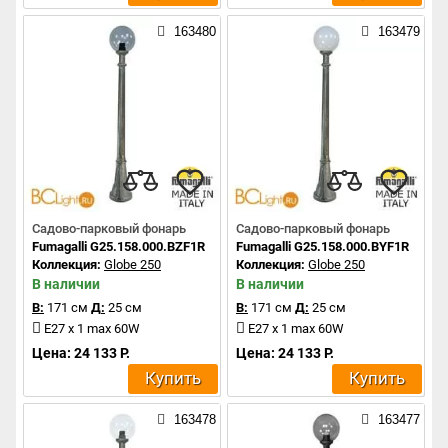
163480
163479
Садово-парковый фонарь
Садово-парковый фонарь
Fumagalli G25.158.000.BZF1R
Fumagalli G25.158.000.BYF1R
Коллекция:
Globe 250
Коллекция:
Globe 250
В наличии
В наличии
В:
171 см
Д:
25 см
В:
171 см
Д:
25 см
E27 x 1 max 60W
E27 x 1 max 60W
Цена: 24 133 Р.
Цена: 24 133 Р.
Купить
Купить
163478
163477