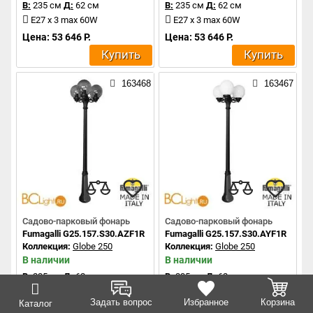
В:
235 см
Д:
62 см
В:
235 см
Д:
62 см
E27 x 3 max 60W
E27 x 3 max 60W
Цена: 53 646 Р.
Цена: 53 646 Р.
Купить
Купить
163468
163467
Садово-парковый фонарь
Садово-парковый фонарь
Fumagalli G25.157.S30.AZF1R
Fumagalli G25.157.S30.AYF1R
Коллекция:
Globe 250
Коллекция:
Globe 250
В наличии
В наличии
В:
235 см
Д:
62 см
В:
235 см
Д:
62 см
E27 x 3 max 60W
E27 x 3 max 60W
Задать вопрос
Избранное
Корзина
Каталог
Цена: 48 769 Р.
Цена: 48 769 Р.