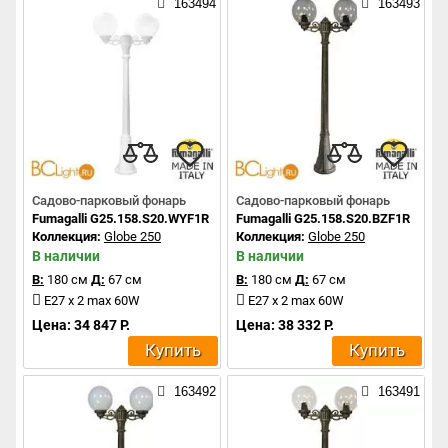
163494
163493
Садово-парковый фонарь
Садово-парковый фонарь
Fumagalli G25.158.S20.WYF1R
Fumagalli G25.158.S20.BZF1R
Коллекция:
Globe 250
Коллекция:
Globe 250
В наличии
В наличии
В:
180 см
Д:
67 см
В:
180 см
Д:
67 см
E27 x 2 max 60W
E27 x 2 max 60W
Цена: 34 847 Р.
Цена: 38 332 Р.
Купить
Купить
163492
163491