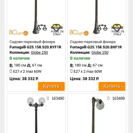
Садово-парковый фонарь
Садово-парковый фонарь
Fumagalli G25.158.S20.BYF1R
Fumagalli G25.158.S20.BXF1R
Коллекция:
Globe 250
Коллекция:
Globe 250
В наличии
В наличии
В:
180 см
Д:
67 см
В:
180 см
Д:
67 см
E27 x 2 max 60W
E27 x 2 max 60W
Цена: 38 332 Р.
Цена: 38 332 Р.
Купить
Купить
163490
163489