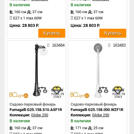
В наличии
В наличии
В:
160 см
Д:
37 см
В:
160 см
Д:
37 см
E27 x 1 max 60W
E27 x 1 max 60W
Цена: 28 803 Р.
Цена: 28 803 Р.
Купить
Купить
163484
163483
Садово-парковый фонарь
Садово-парковый фонарь
Fumagalli G25.158.S10.AXF1R
Fumagalli G25.158.000.WZF1R
Коллекция:
Globe 250
Коллекция:
Globe 250
В наличии
В наличии
В:
160 см
Д:
37 см
В:
171 см
Д:
25 см