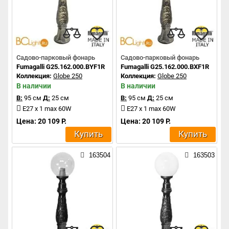
Садово-парковый фонарь
Садово-парковый фонарь
Fumagalli G25.162.000.BYF1R
Fumagalli G25.162.000.BXF1R
Коллекция:
Globe 250
Коллекция:
Globe 250
В наличии
В наличии
В:
95 см
Д:
25 см
В:
95 см
Д:
25 см
E27 x 1 max 60W
E27 x 1 max 60W
Цена: 20 109 Р.
Цена: 20 109 Р.
Купить
Купить
163504
163503