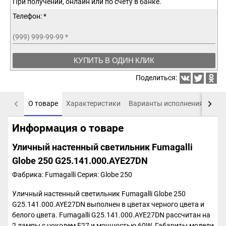
При получении, онлайн или по счету в банке.
Телефон: *
(999) 999-99-99
*
КУПИТЬ В ОДИН КЛИК
Поделиться:
О товаре
Характеристики
Варианты исполнения
Пох
Информация о товаре
Уличный настенный светильник Fumagalli
Globe 250 G25.141.000.AYE27DN
Фабрика: Fumagalli
Серия: Globe 250
Уличный настенный светильник Fumagalli Globe 250
G25.141.000.AYE27DN выполнен в цветах черного цвета и
белого цвета. Fumagalli G25.141.000.AYE27DN рассчитан на
2 лампы с цоколем E27 и мощностью 60W. Габариты модели