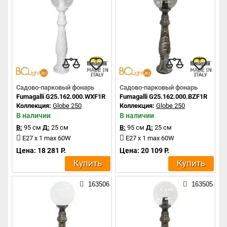
Садово-парковый фонарь
Садово-парковый фонарь
Fumagalli G25.162.000.WXF1R
Fumagalli G25.162.000.BZF1R
Коллекция:
Globe 250
Коллекция:
Globe 250
В наличии
В наличии
В:
95 см
Д:
25 см
В:
95 см
Д:
25 см
E27 x 1 max 60W
E27 x 1 max 60W
Цена: 18 281 Р.
Цена: 20 109 Р.
Купить
Купить
163506
163505