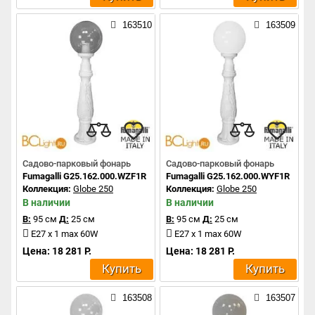
163510
163509
Садово-парковый фонарь
Садово-парковый фонарь
Fumagalli G25.162.000.WZF1R
Fumagalli G25.162.000.WYF1R
Коллекция:
Globe 250
Коллекция:
Globe 250
В наличии
В наличии
В:
95 см
Д:
25 см
В:
95 см
Д:
25 см
E27 x 1 max 60W
E27 x 1 max 60W
Цена: 18 281 Р.
Цена: 18 281 Р.
Купить
Купить
163508
163507