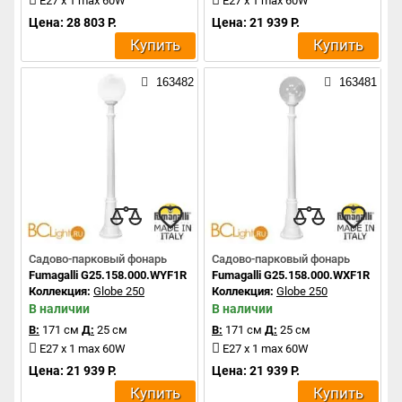
E27 x 1 max 60W
E27 x 1 max 60W
Цена: 28 803 Р.
Цена: 21 939 Р.
Купить
Купить
163482
163481
Садово-парковый фонарь
Садово-парковый фонарь
Fumagalli G25.158.000.WYF1R
Fumagalli G25.158.000.WXF1R
Коллекция:
Globe 250
Коллекция:
Globe 250
В наличии
В наличии
В:
171 см
Д:
25 см
В:
171 см
Д:
25 см
E27 x 1 max 60W
E27 x 1 max 60W
Цена: 21 939 Р.
Цена: 21 939 Р.
Купить
Купить