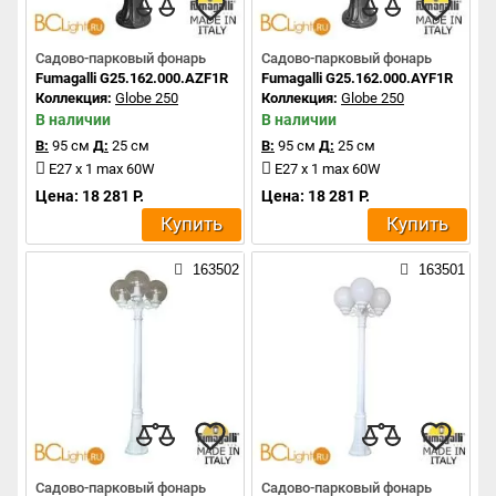
Садово-парковый фонарь
Садово-парковый фонарь
Fumagalli G25.162.000.AZF1R
Fumagalli G25.162.000.AYF1R
Коллекция:
Globe 250
Коллекция:
Globe 250
В наличии
В наличии
В:
95 см
Д:
25 см
В:
95 см
Д:
25 см
E27 x 1 max 60W
E27 x 1 max 60W
Цена: 18 281 Р.
Цена: 18 281 Р.
Купить
Купить
163502
163501
Садово-парковый фонарь
Садово-парковый фонарь