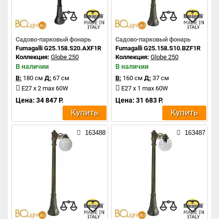
Садово-парковый фонарь
Садово-парковый фонарь
Fumagalli G25.158.S20.AXF1R
Fumagalli G25.158.S10.BZF1R
Коллекция:
Globe 250
Коллекция:
Globe 250
В наличии
В наличии
В:
180 см
Д:
67 см
В:
160 см
Д:
37 см
E27 x 2 max 60W
E27 x 1 max 60W
Цена: 34 847 Р.
Цена: 31 683 Р.
Купить
Купить
163488
163487