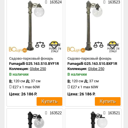
163524
163523
Садово-парковый фонарь
Садово-парковый фонарь
Fumagalli G25.163.S10.BYF1R
Fumagalli G25.163.S10.BXF1R
Коллекция:
Globe 250
Коллекция:
Globe 250
В наличии
В наличии
В:
120 см
Д:
37 см
В:
120 см
Д:
37 см
E27 x 1 max 60W
E27 x 1 max 60W
Цена: 26 186 Р.
Цена: 26 186 Р.
Купить
Купить
163522
163521