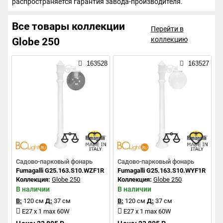
распространяется гарантия завода-производителя.
Все товары коллекции
Перейти в
коллекцию
Globe 250
163528
163527
Садово-парковый фонарь
Садово-парковый фонарь
Fumagalli G25.163.S10.WZF1R
Fumagalli G25.163.S10.WYF1R
Коллекция:
Globe 250
Коллекция:
Globe 250
В наличии
В наличии
В:
120 см
Д:
37 см
В:
120 см
Д:
37 см
E27 x 1 max 60W
E27 x 1 max 60W