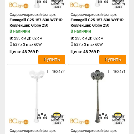
Садово-парковый фонарь
Садово-парковый фонарь
Fumagalli G25.157.S30.WZF1R
Fumagalli G25.157.S30.WYF1R
Коллекция:
Globe 250
Коллекция:
Globe 250
В наличии
В наличии
В:
235 см
Д:
62 см
В:
235 см
Д:
62 см
E27 x 3 max 60W
E27 x 3 max 60W
Цена: 48 769 Р.
Цена: 48 769 Р.
Купить
Купить
163472
163471
Садово-парковый фонарь
Садово-парковый фонарь