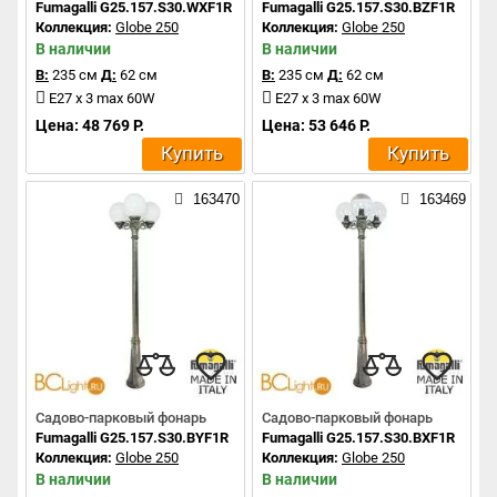
Fumagalli G25.157.S30.WXF1R
Fumagalli G25.157.S30.BZF1R
Коллекция:
Globe 250
Коллекция:
Globe 250
В наличии
В наличии
В:
235 см
Д:
62 см
В:
235 см
Д:
62 см
E27 x 3 max 60W
E27 x 3 max 60W
Цена: 48 769 Р.
Цена: 53 646 Р.
Купить
Купить
163470
163469
Садово-парковый фонарь
Садово-парковый фонарь
Fumagalli G25.157.S30.BYF1R
Fumagalli G25.157.S30.BXF1R
Коллекция:
Globe 250
Коллекция:
Globe 250
В наличии
В наличии