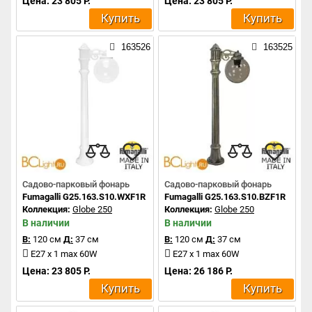
Цена: 23 805 Р.
Цена: 23 805 Р.
Купить
Купить
163526
163525
Садово-парковый фонарь
Садово-парковый фонарь
Fumagalli G25.163.S10.WXF1R
Fumagalli G25.163.S10.BZF1R
Коллекция:
Globe 250
Коллекция:
Globe 250
В наличии
В наличии
В:
120 см
Д:
37 см
В:
120 см
Д:
37 см
E27 x 1 max 60W
E27 x 1 max 60W
Цена: 23 805 Р.
Цена: 26 186 Р.
Купить
Купить