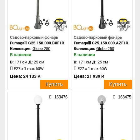
Садово-парковый фонарь
Садово-парковый фонарь
Fumagalli G25.158.000.BXF1R
Fumagalli G25.158.000.AZF1R
Коллекция:
Globe 250
Коллекция:
Globe 250
В наличии
В наличии
В:
171 см
Д:
25 см
В:
171 см
Д:
25 см
E27 x 1 max 60W
E27 x 1 max 60W
Цена: 24 133 Р.
Цена: 21 939 Р.
Купить
Купить
163476
163475