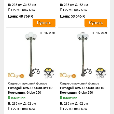
В:
235 см
Д:
62 см
В:
235 см
Д:
62 см
E27 x 3 max 60W
E27 x 3 max 60W
Цена: 48 769 Р.
Цена: 53 646 Р.
Купить
Купить
163470
163469
Садово-парковый фонарь
Садово-парковый фонарь
Fumagalli G25.157.S30.BYF1R
Fumagalli G25.157.S30.BXF1R
Коллекция:
Globe 250
Коллекция:
Globe 250
В наличии
В наличии
В:
235 см
Д:
62 см
В:
235 см
Д:
62 см
E27 x 3 max 60W
E27 x 3 max 60W