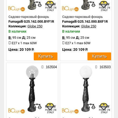
Садово-парковый фонарь
Садово-парковый фонарь
Fumagalli G25.162.000.BYF1R
Fumagalli G25.162.000.BXF1R
Коллекция:
Globe 250
Коллекция:
Globe 250
В наличии
В наличии
В:
95 см
Д:
25 см
В:
95 см
Д:
25 см
E27 x 1 max 60W
E27 x 1 max 60W
Цена: 20 109 Р.
Цена: 20 109 Р.
Купить
Купить
163504
163503