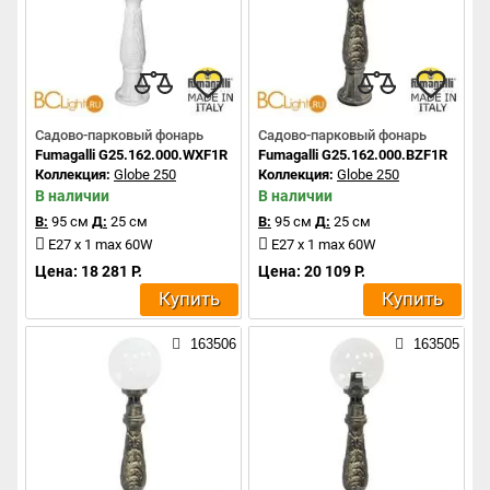
Садово-парковый фонарь
Садово-парковый фонарь
Fumagalli G25.162.000.WXF1R
Fumagalli G25.162.000.BZF1R
Коллекция:
Globe 250
Коллекция:
Globe 250
В наличии
В наличии
В:
95 см
Д:
25 см
В:
95 см
Д:
25 см
E27 x 1 max 60W
E27 x 1 max 60W
Цена: 18 281 Р.
Цена: 20 109 Р.
Купить
Купить
163506
163505