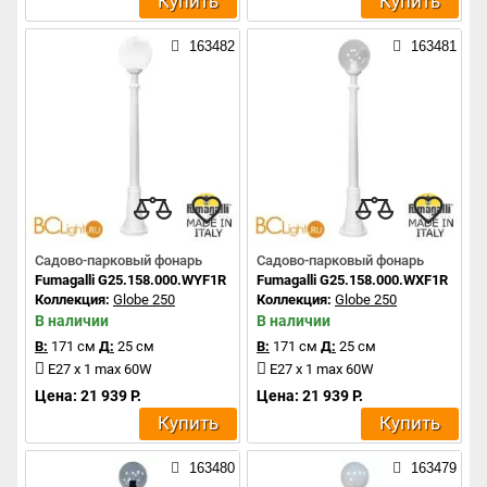
Купить
Купить
163482
163481
Садово-парковый фонарь
Садово-парковый фонарь
Fumagalli G25.158.000.WYF1R
Fumagalli G25.158.000.WXF1R
Коллекция:
Globe 250
Коллекция:
Globe 250
В наличии
В наличии
В:
171 см
Д:
25 см
В:
171 см
Д:
25 см
E27 x 1 max 60W
E27 x 1 max 60W
Цена: 21 939 Р.
Цена: 21 939 Р.
Купить
Купить
163480
163479