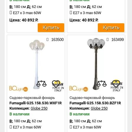
В:
180 см
Д:
62 см
В:
180 см
Д:
62 см
E27 x 3 max 60W
E27 x 3 max 60W
Цена: 40 892 Р.
Цена: 40 892 Р.
Купить
Купить
163500
163499
Садово-парковый фонарь
Садово-парковый фонарь
Fumagalli G25.158.S30.WXF1R
Fumagalli G25.158.S30.BZF1R
Коллекция:
Globe 250
Коллекция:
Globe 250
В наличии
В наличии
В:
180 см
Д:
62 см
В:
180 см
Д:
62 см
E27 x 3 max 60W
E27 x 3 max 60W