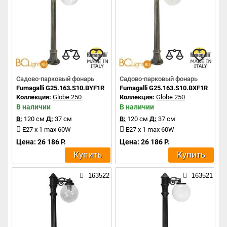
Садово-парковый фонарь
Садово-парковый фонарь
Fumagalli G25.163.S10.BYF1R
Fumagalli G25.163.S10.BXF1R
Коллекция:
Globe 250
Коллекция:
Globe 250
В наличии
В наличии
В:
120 см
Д:
37 см
В:
120 см
Д:
37 см
E27 x 1 max 60W
E27 x 1 max 60W
Цена: 26 186 Р.
Цена: 26 186 Р.
Купить
Купить
163522
163521