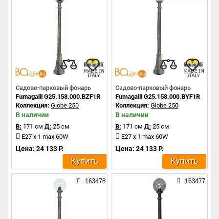
Садово-парковый фонарь
Садово-парковый фонарь
Fumagalli G25.158.000.BZF1R
Fumagalli G25.158.000.BYF1R
Коллекция:
Globe 250
Коллекция:
Globe 250
В наличии
В наличии
В:
171 см
Д:
25 см
В:
171 см
Д:
25 см
E27 x 1 max 60W
E27 x 1 max 60W
Цена: 24 133 Р.
Цена: 24 133 Р.
Купить
Купить
163478
163477