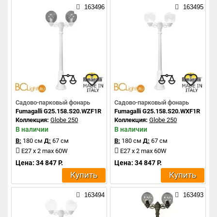
163496
163495
Садово-парковый фонарь
Садово-парковый фонарь
Fumagalli G25.158.S20.WZF1R
Fumagalli G25.158.S20.WXF1R
Коллекция:
Globe 250
Коллекция:
Globe 250
В наличии
В наличии
В:
180 см
Д:
67 см
В:
180 см
Д:
67 см
E27 x 2 max 60W
E27 x 2 max 60W
Цена: 34 847 Р.
Цена: 34 847 Р.
Купить
Купить
163494
163493