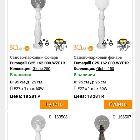
Садово-парковый фонарь
Садово-парковый фонарь
Fumagalli G25.162.000.WZF1R
Fumagalli G25.162.000.WYF1R
Коллекция:
Globe 250
Коллекция:
Globe 250
В наличии
В наличии
В:
95 см
Д:
25 см
В:
95 см
Д:
25 см
E27 x 1 max 60W
E27 x 1 max 60W
Цена: 18 281 Р.
Цена: 18 281 Р.
Купить
Купить
163508
163507