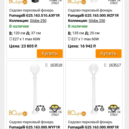
Садово-парковый фонарь
Садово-парковый фонарь
Fumagalli G25.163.S10.AXF1R
Fumagalli G25.163.000.WZF1R
Коллекция:
Globe 250
Коллекция:
Globe 250
В наличии
В наличии
В:
120 см
Д:
37 см
В:
135 см
Д:
25 см
E27 x 1 max 60W
E27 x 1 max 60W
Цена: 23 805 Р.
Цена: 16 942 Р.
Купить
Купить
163518
163517
Садово-парковый фонарь
Садово-парковый фонарь
Fumagalli G25.163.000.WYF1R
Fumagalli G25.163.000.WXF1R