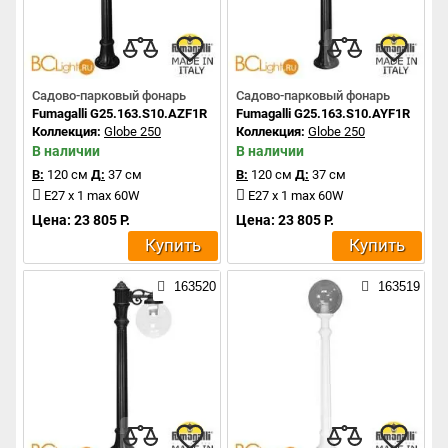
Садово-парковый фонарь
Садово-парковый фонарь
Fumagalli G25.163.S10.AZF1R
Fumagalli G25.163.S10.AYF1R
Коллекция:
Globe 250
Коллекция:
Globe 250
В наличии
В наличии
В:
120 см
Д:
37 см
В:
120 см
Д:
37 см
E27 x 1 max 60W
E27 x 1 max 60W
Цена: 23 805 Р.
Цена: 23 805 Р.
Купить
Купить
163520
163519