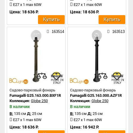
E27 x 1 max 60W
E27 x 1 max 60W
Цена: 18 636 Р.
Цена: 18 636 Р.
Купить
Купить
163514
163513
Садово-парковый фонарь
Садово-парковый фонарь
Fumagalli G25.163.000.BXF1R
Fumagalli G25.163.000.AZF1R
Коллекция:
Globe 250
Коллекция:
Globe 250
В наличии
В наличии
В:
135 см
Д:
25 см
В:
135 см
Д:
25 см
E27 x 1 max 60W
E27 x 1 max 60W
Цена: 18 636 Р.
Цена: 16 942 Р.