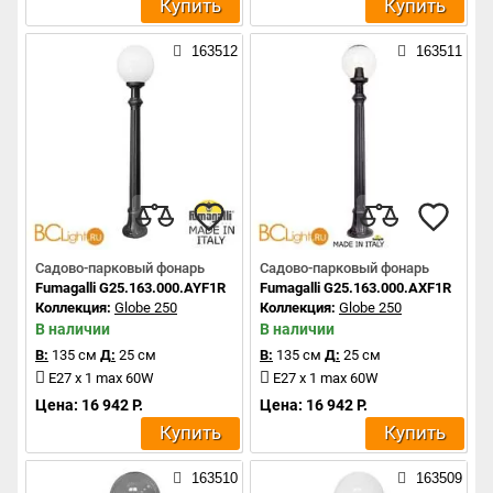
Купить
Купить
163512
163511
Садово-парковый фонарь
Садово-парковый фонарь
Fumagalli G25.163.000.AYF1R
Fumagalli G25.163.000.AXF1R
Коллекция:
Globe 250
Коллекция:
Globe 250
В наличии
В наличии
В:
135 см
Д:
25 см
В:
135 см
Д:
25 см
E27 x 1 max 60W
E27 x 1 max 60W
Цена: 16 942 Р.
Цена: 16 942 Р.
Купить
Купить
163510
163509