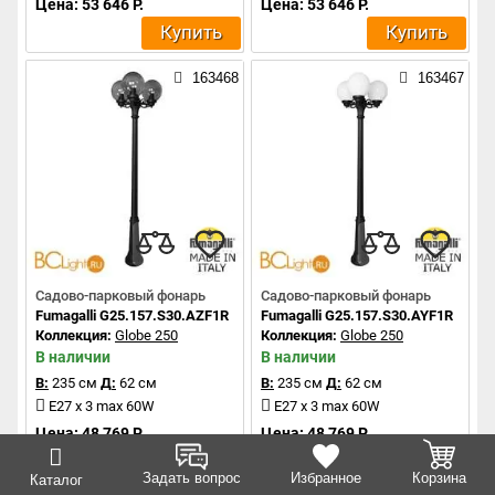
Цена: 53 646 Р.
Цена: 53 646 Р.
Купить
Купить
163468
163467
Садово-парковый фонарь
Садово-парковый фонарь
Fumagalli G25.157.S30.AZF1R
Fumagalli G25.157.S30.AYF1R
Коллекция:
Globe 250
Коллекция:
Globe 250
В наличии
В наличии
В:
235 см
Д:
62 см
В:
235 см
Д:
62 см
E27 x 3 max 60W
E27 x 3 max 60W
Цена: 48 769 Р.
Цена: 48 769 Р.
Купить
Купить
Задать вопрос
Избранное
Корзина
Каталог