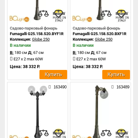
Садово-парковый фонарь
Садово-парковый фонарь
Fumagalli G25.158.S20.BYF1R
Fumagalli G25.158.S20.BXF1R
Коллекция:
Globe 250
Коллекция:
Globe 250
В наличии
В наличии
В:
180 см
Д:
67 см
В:
180 см
Д:
67 см
E27 x 2 max 60W
E27 x 2 max 60W
Цена: 38 332 Р.
Цена: 38 332 Р.
Купить
Купить
163490
163489