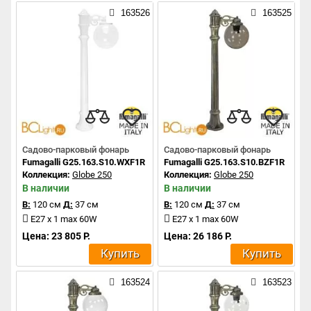
163526
163525
Садово-парковый фонарь
Садово-парковый фонарь
Fumagalli G25.163.S10.WXF1R
Fumagalli G25.163.S10.BZF1R
Коллекция:
Globe 250
Коллекция:
Globe 250
В наличии
В наличии
В:
120 см
Д:
37 см
В:
120 см
Д:
37 см
E27 x 1 max 60W
E27 x 1 max 60W
Цена: 23 805 Р.
Цена: 26 186 Р.
Купить
Купить
163524
163523