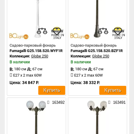
Садово-парковый фонарь
Садово-парковый фонарь
Fumagalli G25.158.S20.WYF1R
Fumagalli G25.158.S20.BZF1R
Коллекция:
Globe 250
Коллекция:
Globe 250
В наличии
В наличии
В:
180 см
Д:
67 см
В:
180 см
Д:
67 см
E27 x 2 max 60W
E27 x 2 max 60W
Цена: 34 847 Р.
Цена: 38 332 Р.
Купить
Купить
163492
163491