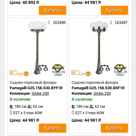
Цена: 40 892 Р.
Цена: 44 981 Р.
Купить
Купить
163498
163497
Садово-парковый фонарь
Садово-парковый фонарь
Fumagalli G25.158.S30.BYF1R
Fumagalli G25.158.S30.BXF1R
Коллекция:
Globe 250
Коллекция:
Globe 250
В наличии
В наличии
В:
180 см
Д:
62 см
В:
180 см
Д:
62 см
E27 x 3 max 60W
E27 x 3 max 60W
Цена: 44 981 Р.
Цена: 44 981 Р.
Купить
Купить