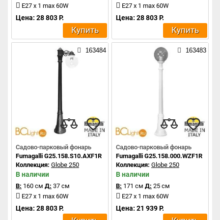
E27 x 1 max 60W
E27 x 1 max 60W
Цена: 28 803 Р.
Цена: 28 803 Р.
Купить
Купить
163484
163483
Садово-парковый фонарь
Садово-парковый фонарь
Fumagalli G25.158.S10.AXF1R
Fumagalli G25.158.000.WZF1R
Коллекция:
Globe 250
Коллекция:
Globe 250
В наличии
В наличии
В:
160 см
Д:
37 см
В:
171 см
Д:
25 см
E27 x 1 max 60W
E27 x 1 max 60W
Цена: 28 803 Р.
Цена: 21 939 Р.