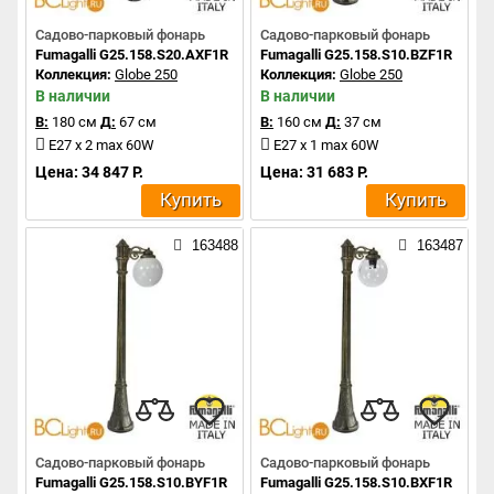
Садово-парковый фонарь
Садово-парковый фонарь
Fumagalli G25.158.S20.AXF1R
Fumagalli G25.158.S10.BZF1R
Коллекция:
Globe 250
Коллекция:
Globe 250
В наличии
В наличии
В:
180 см
Д:
67 см
В:
160 см
Д:
37 см
E27 x 2 max 60W
E27 x 1 max 60W
Цена: 34 847 Р.
Цена: 31 683 Р.
Купить
Купить
163488
163487
Садово-парковый фонарь
Садово-парковый фонарь
Fumagalli G25.158.S10.BYF1R
Fumagalli G25.158.S10.BXF1R