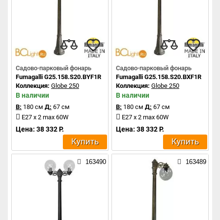
Садово-парковый фонарь
Садово-парковый фонарь
Fumagalli G25.158.S20.BYF1R
Fumagalli G25.158.S20.BXF1R
Коллекция:
Globe 250
Коллекция:
Globe 250
В наличии
В наличии
В:
180 см
Д:
67 см
В:
180 см
Д:
67 см
E27 x 2 max 60W
E27 x 2 max 60W
Цена: 38 332 Р.
Цена: 38 332 Р.
Купить
Купить
163490
163489