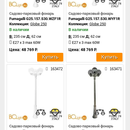
Садово-парковый фонарь
Садово-парковый фонарь
Fumagalli G25.157.S30.WZF1R
Fumagalli G25.157.S30.WYF1R
Коллекция:
Globe 250
Коллекция:
Globe 250
В наличии
В наличии
В:
235 см
Д:
62 см
В:
235 см
Д:
62 см
E27 x 3 max 60W
E27 x 3 max 60W
Цена: 48 769 Р.
Цена: 48 769 Р.
Купить
Купить
163472
163471
Садово-парковый фонарь
Садово-парковый фонарь