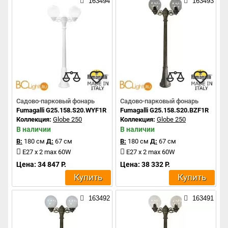
163494
163493
Садово-парковый фонарь
Садово-парковый фонарь
Fumagalli G25.158.S20.WYF1R
Fumagalli G25.158.S20.BZF1R
Коллекция:
Globe 250
Коллекция:
Globe 250
В наличии
В наличии
В:
180 см
Д:
67 см
В:
180 см
Д:
67 см
E27 x 2 max 60W
E27 x 2 max 60W
Цена: 34 847 Р.
Цена: 38 332 Р.
Купить
Купить
163492
163491