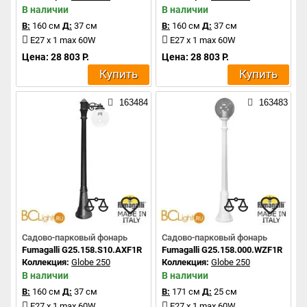
В наличии
В наличии
В:
160 см
Д:
37 см
В:
160 см
Д:
37 см
E27 x 1 max 60W
E27 x 1 max 60W
Цена: 28 803 Р.
Цена: 28 803 Р.
Купить
Купить
163484
163483
Садово-парковый фонарь
Садово-парковый фонарь
Fumagalli G25.158.S10.AXF1R
Fumagalli G25.158.000.WZF1R
Коллекция:
Globe 250
Коллекция:
Globe 250
В наличии
В наличии
В:
160 см
Д:
37 см
В:
171 см
Д:
25 см
E27 x 1 max 60W
E27 x 1 max 60W