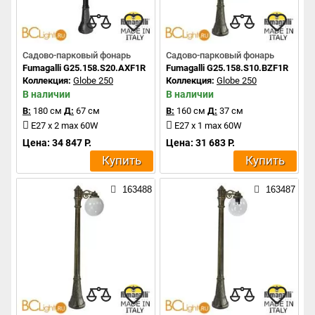
Садово-парковый фонарь
Садово-парковый фонарь
Fumagalli G25.158.S20.AXF1R
Fumagalli G25.158.S10.BZF1R
Коллекция:
Globe 250
Коллекция:
Globe 250
В наличии
В наличии
В:
180 см
Д:
67 см
В:
160 см
Д:
37 см
E27 x 2 max 60W
E27 x 1 max 60W
Цена: 34 847 Р.
Цена: 31 683 Р.
Купить
Купить
163488
163487