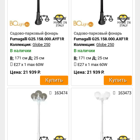
Садово-парковый фонарь
Садово-парковый фонарь
Fumagalli G25.158.000.AYF1R
Fumagalli G25.158.000.AXF1R
Коллекция:
Globe 250
Коллекция:
Globe 250
В наличии
В наличии
В:
171 см
Д:
25 см
В:
171 см
Д:
25 см
E27 x 1 max 60W
E27 x 1 max 60W
Цена: 21 939 Р.
Цена: 21 939 Р.
Купить
Купить
163474
163473