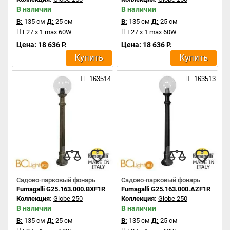
В наличии
В наличии
В:
135 см
Д:
25 см
В:
135 см
Д:
25 см
E27 x 1 max 60W
E27 x 1 max 60W
Цена: 18 636 Р.
Цена: 18 636 Р.
Купить
Купить
163514
163513
Садово-парковый фонарь
Садово-парковый фонарь
Fumagalli G25.163.000.BXF1R
Fumagalli G25.163.000.AZF1R
Коллекция:
Globe 250
Коллекция:
Globe 250
В наличии
В наличии
В:
135 см
Д:
25 см
В:
135 см
Д:
25 см