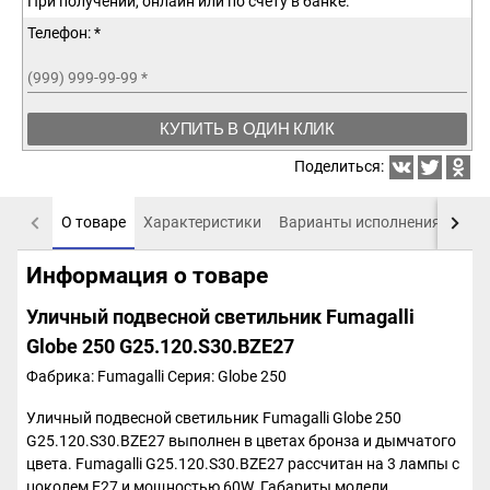
При получении, онлайн или по счету в банке.
Телефон: *
(999) 999-99-99
*
КУПИТЬ В ОДИН КЛИК
Поделиться:
О товаре
Характеристики
Варианты исполнения
Пох
Информация о товаре
Уличный подвесной светильник Fumagalli
Globe 250 G25.120.S30.BZE27
Фабрика: Fumagalli
Серия: Globe 250
Уличный подвесной светильник Fumagalli Globe 250
G25.120.S30.BZE27 выполнен в цветах бронза и дымчатого
цвета. Fumagalli G25.120.S30.BZE27 рассчитан на 3 лампы с
цоколем E27 и мощностью 60W. Габариты модели