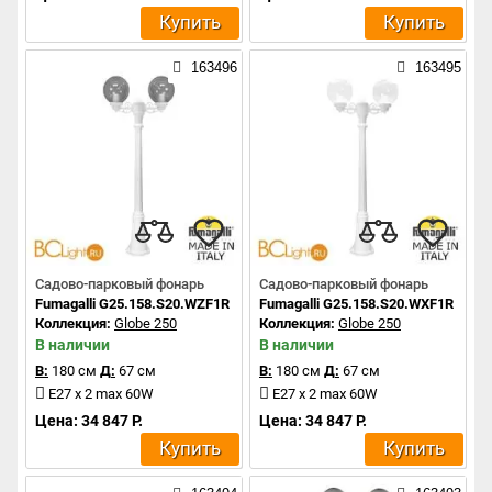
Купить
Купить
163496
163495
Садово-парковый фонарь
Садово-парковый фонарь
Fumagalli G25.158.S20.WZF1R
Fumagalli G25.158.S20.WXF1R
Коллекция:
Globe 250
Коллекция:
Globe 250
В наличии
В наличии
В:
180 см
Д:
67 см
В:
180 см
Д:
67 см
E27 x 2 max 60W
E27 x 2 max 60W
Цена: 34 847 Р.
Цена: 34 847 Р.
Купить
Купить