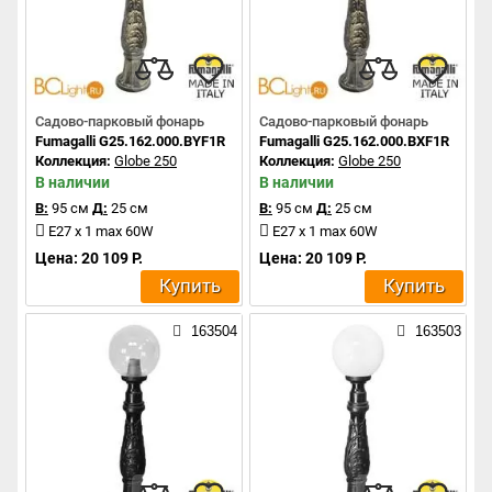
Садово-парковый фонарь
Садово-парковый фонарь
Fumagalli G25.162.000.BYF1R
Fumagalli G25.162.000.BXF1R
Коллекция:
Globe 250
Коллекция:
Globe 250
В наличии
В наличии
В:
95 см
Д:
25 см
В:
95 см
Д:
25 см
E27 x 1 max 60W
E27 x 1 max 60W
Цена: 20 109 Р.
Цена: 20 109 Р.
Купить
Купить
163504
163503