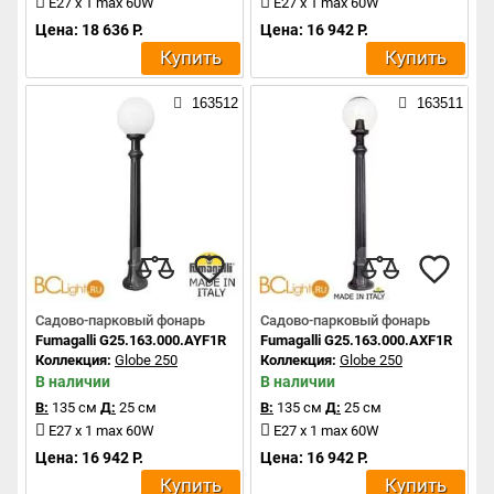
E27 x 1 max 60W
E27 x 1 max 60W
Цена: 18 636 Р.
Цена: 16 942 Р.
Купить
Купить
163512
163511
Садово-парковый фонарь
Садово-парковый фонарь
Fumagalli G25.163.000.AYF1R
Fumagalli G25.163.000.AXF1R
Коллекция:
Globe 250
Коллекция:
Globe 250
В наличии
В наличии
В:
135 см
Д:
25 см
В:
135 см
Д:
25 см
E27 x 1 max 60W
E27 x 1 max 60W
Цена: 16 942 Р.
Цена: 16 942 Р.
Купить
Купить