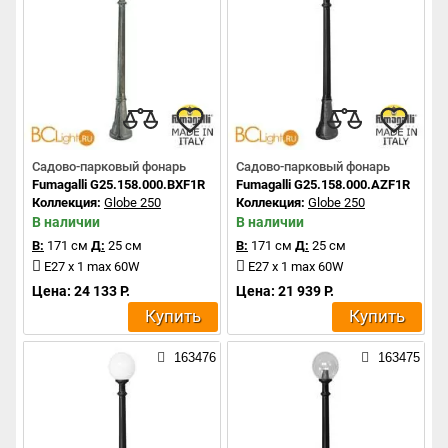
Садово-парковый фонарь
Садово-парковый фонарь
Fumagalli G25.158.000.BXF1R
Fumagalli G25.158.000.AZF1R
Коллекция:
Globe 250
Коллекция:
Globe 250
В наличии
В наличии
В:
171 см
Д:
25 см
В:
171 см
Д:
25 см
E27 x 1 max 60W
E27 x 1 max 60W
Цена: 24 133 Р.
Цена: 21 939 Р.
Купить
Купить
163476
163475