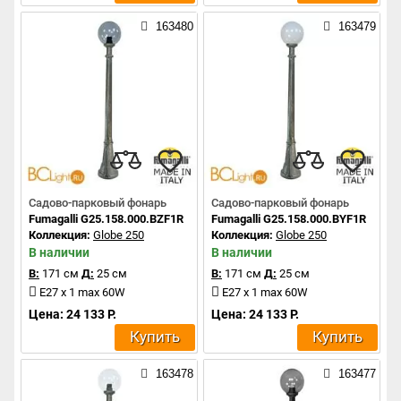
163480
163479
Садово-парковый фонарь
Садово-парковый фонарь
Fumagalli G25.158.000.BZF1R
Fumagalli G25.158.000.BYF1R
Коллекция:
Globe 250
Коллекция:
Globe 250
В наличии
В наличии
В:
171 см
Д:
25 см
В:
171 см
Д:
25 см
E27 x 1 max 60W
E27 x 1 max 60W
Цена: 24 133 Р.
Цена: 24 133 Р.
Купить
Купить
163478
163477