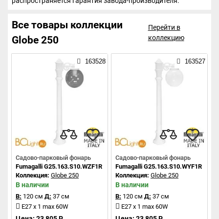
распространяется гарантия завода-производителя.
Все товары коллекции
Перейти в
коллекцию
Globe 250
163528
163527
Садово-парковый фонарь
Садово-парковый фонарь
Fumagalli G25.163.S10.WZF1R
Fumagalli G25.163.S10.WYF1R
Коллекция:
Globe 250
Коллекция:
Globe 250
В наличии
В наличии
В:
120 см
Д:
37 см
В:
120 см
Д:
37 см
E27 x 1 max 60W
E27 x 1 max 60W
Цена: 23 805 Р.
Цена: 23 805 Р.