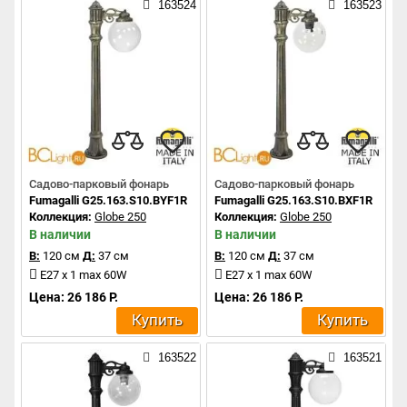
163524
163523
Садово-парковый фонарь
Садово-парковый фонарь
Fumagalli G25.163.S10.BYF1R
Fumagalli G25.163.S10.BXF1R
Коллекция:
Globe 250
Коллекция:
Globe 250
В наличии
В наличии
В:
120 см
Д:
37 см
В:
120 см
Д:
37 см
E27 x 1 max 60W
E27 x 1 max 60W
Цена: 26 186 Р.
Цена: 26 186 Р.
Купить
Купить
163522
163521