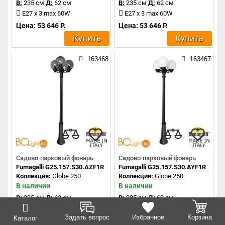
В:
235 см
Д:
62 см
В:
235 см
Д:
62 см
E27 x 3 max 60W
E27 x 3 max 60W
Цена: 53 646 Р.
Цена: 53 646 Р.
Купить
Купить
163468
163467
Садово-парковый фонарь
Садово-парковый фонарь
Fumagalli G25.157.S30.AZF1R
Fumagalli G25.157.S30.AYF1R
Коллекция:
Globe 250
Коллекция:
Globe 250
В наличии
В наличии
В:
235 см
Д:
62 см
В:
235 см
Д:
62 см
E27 x 3 max 60W
E27 x 3 max 60W
Задать вопрос
Избранное
Корзина
Каталог
Цена: 48 769 Р.
Цена: 48 769 Р.