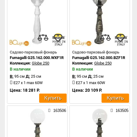
Садово-парковый фонарь
Садово-парковый фонарь
Fumagalli G25.162.000.WXF1R
Fumagalli G25.162.000.BZF1R
Коллекция:
Globe 250
Коллекция:
Globe 250
В наличии
В наличии
В:
95 см
Д:
25 см
В:
95 см
Д:
25 см
E27 x 1 max 60W
E27 x 1 max 60W
Цена: 18 281 Р.
Цена: 20 109 Р.
Купить
Купить
163506
163505