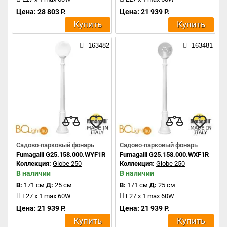
Цена: 28 803 Р.
Цена: 21 939 Р.
Купить
Купить
163482
163481
Садово-парковый фонарь
Садово-парковый фонарь
Fumagalli G25.158.000.WYF1R
Fumagalli G25.158.000.WXF1R
Коллекция:
Globe 250
Коллекция:
Globe 250
В наличии
В наличии
В:
171 см
Д:
25 см
В:
171 см
Д:
25 см
E27 x 1 max 60W
E27 x 1 max 60W
Цена: 21 939 Р.
Цена: 21 939 Р.
Купить
Купить