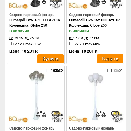
Садово-парковый фонарь
Садово-парковый фонарь
Fumagalli G25.162.000.AZF1R
Fumagalli G25.162.000.AYF1R
Коллекция:
Globe 250
Коллекция:
Globe 250
В наличии
В наличии
В:
95 см
Д:
25 см
В:
95 см
Д:
25 см
E27 x 1 max 60W
E27 x 1 max 60W
Цена: 18 281 Р.
Цена: 18 281 Р.
Купить
Купить
163502
163501
Садово-парковый фонарь
Садово-парковый фонарь