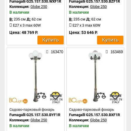
Fumagalli G25.157.S30.WXF1R
Fumagalli G25.157.S30.BZF1R
Коллекция:
Globe 250
Коллекция:
Globe 250
В наличии
В наличии
В:
235 см
Д:
62 см
В:
235 см
Д:
62 см
E27 x 3 max 60W
E27 x 3 max 60W
Цена: 48 769 Р.
Цена: 53 646 Р.
Купить
Купить
163470
163469
Садово-парковый фонарь
Садово-парковый фонарь
Fumagalli G25.157.S30.BYF1R
Fumagalli G25.157.S30.BXF1R
Коллекция:
Globe 250
Коллекция:
Globe 250
В наличии
В наличии