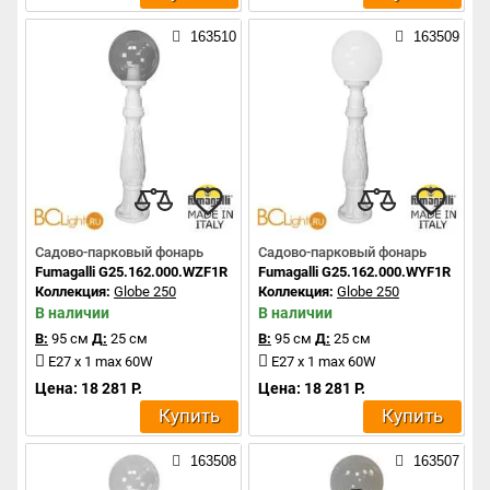
163510
163509
Садово-парковый фонарь
Садово-парковый фонарь
Fumagalli G25.162.000.WZF1R
Fumagalli G25.162.000.WYF1R
Коллекция:
Globe 250
Коллекция:
Globe 250
В наличии
В наличии
В:
95 см
Д:
25 см
В:
95 см
Д:
25 см
E27 x 1 max 60W
E27 x 1 max 60W
Цена: 18 281 Р.
Цена: 18 281 Р.
Купить
Купить
163508
163507