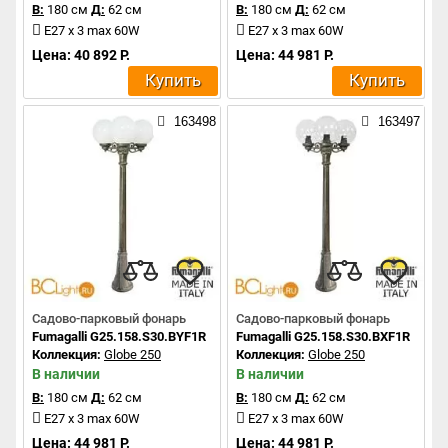
В:
180 см
Д:
62 см
В:
180 см
Д:
62 см
E27 x 3 max 60W
E27 x 3 max 60W
Цена: 40 892 Р.
Цена: 44 981 Р.
Купить
Купить
163498
163497
Садово-парковый фонарь
Садово-парковый фонарь
Fumagalli G25.158.S30.BYF1R
Fumagalli G25.158.S30.BXF1R
Коллекция:
Globe 250
Коллекция:
Globe 250
В наличии
В наличии
В:
180 см
Д:
62 см
В:
180 см
Д:
62 см
E27 x 3 max 60W
E27 x 3 max 60W
Цена: 44 981 Р.
Цена: 44 981 Р.