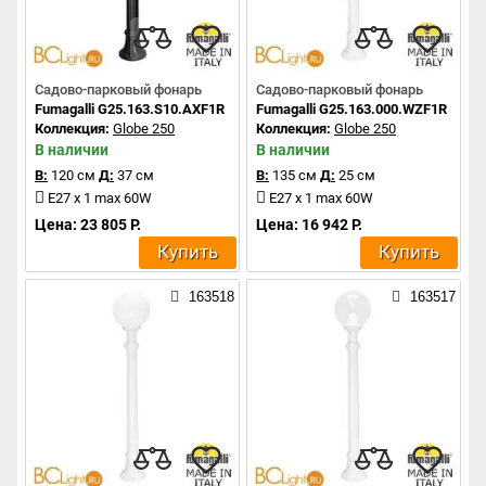
Садово-парковый фонарь
Садово-парковый фонарь
Fumagalli G25.163.S10.AXF1R
Fumagalli G25.163.000.WZF1R
Коллекция:
Globe 250
Коллекция:
Globe 250
В наличии
В наличии
В:
120 см
Д:
37 см
В:
135 см
Д:
25 см
E27 x 1 max 60W
E27 x 1 max 60W
Цена: 23 805 Р.
Цена: 16 942 Р.
Купить
Купить
163518
163517