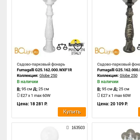
Садово-парковый фонарь
Садово-парковый фон
Fumagalli G25.162.000.WXF1R
Fumagalli G25.162.000
Коллекция:
Globe 250
Коллекция:
Globe 250
В наличии
В наличии
В:
95 см
Д:
25 см
В:
95 см
Д:
25 см
E27 x 1 max 60W
E27 x 1 max 60W
Цена: 18 281 Р.
Цена: 20 109 Р.
Купить
163503