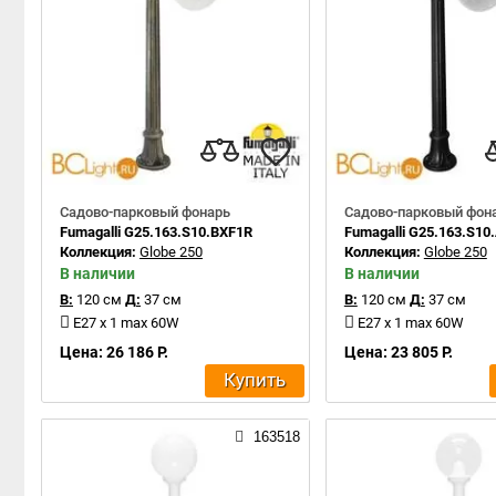
Садово-парковый фонарь
Садово-парковый фон
Fumagalli G25.163.S10.BXF1R
Fumagalli G25.163.S10
Коллекция:
Globe 250
Коллекция:
Globe 250
В наличии
В наличии
В:
120 см
Д:
37 см
В:
120 см
Д:
37 см
E27 x 1 max 60W
E27 x 1 max 60W
Цена: 26 186 Р.
Цена: 23 805 Р.
Купить
163518