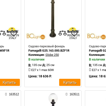
арь
Садово-парковый фонарь
Садово-пар
.WXF1R
Fumagalli G25.163.000.BZF1R
Fumagalli G
Коллекция:
Globe 250
Коллекция
В наличии
В наличии
В:
135 см
Д:
25 см
В:
135 см
Д
E27 x 1 max 60W
E27 x 1 m
Цена: 18 636 Р.
Цена: 18 6
Купить
Купить
163512
163511