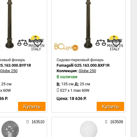
ковый фонарь
Садово-парковый фонарь
25.163.000.BYF1R
Fumagalli G25.163.000.BXF1R
:
Globe 250
Коллекция:
Globe 250
В наличии
:
25 см
В:
135 см
Д:
25 см
ax 60W
E27 x 1 max 60W
36 Р.
Цена: 18 636 Р.
Купить
Купить
163510
163509