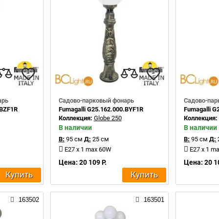
арь
Садово-парковый фонарь
Садово-пар
.BZF1R
Fumagalli G25.162.000.BYF1R
Fumagalli G
Коллекция:
Globe 250
Коллекция
В наличии
В наличии
В:
95 см
Д:
25 см
В:
95 см
Д:
E27 x 1 max 60W
E27 x 1 m
Цена: 20 109 Р.
Цена: 20 1
Купить
Купить
163502
163501