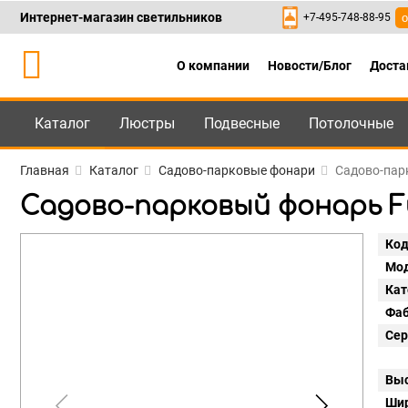
Интернет-магазин светильников
+7-495-748-88-95
о
О компании
Новости/Блог
Доста
Каталог
Люстры
Подвесные
Потолочные
Каталог
+7-495-748-88
Главная
Каталог
Садово-парковые фонари
Садово-парк
Садово-парковый фонарь Fum
Код
Мод
Кат
Фаб
Сер
Выс
Шир