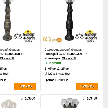
ковый фонарь
Садово-парковый фонарь
25.162.000.BXF1R
Fumagalli G25.162.000.AZF1R
:
Globe 250
Коллекция:
Globe 250
В наличии
25 см
В:
95 см
Д:
25 см
ax 60W
E27 x 1 max 60W
09 Р.
Цена: 18 281 Р.
Купить
Купить
163500
163499