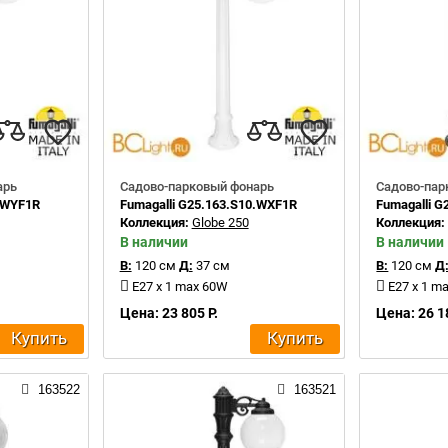
арь
Садово-парковый фонарь
Садово-пар
0.WYF1R
Fumagalli G25.163.S10.WXF1R
Fumagalli G
Коллекция:
Globe 250
Коллекция
В наличии
В наличии
В:
120 см
Д:
37 см
В:
120 см
Д
E27 x 1 max 60W
E27 x 1 m
Цена: 23 805 Р.
Цена: 26 1
Купить
Купить
163522
163521