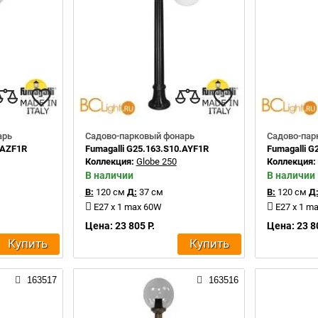
арь
Садово-парковый фонарь
Садово-пар
.AZF1R
Fumagalli G25.163.S10.AYF1R
Fumagalli G
Коллекция:
Globe 250
Коллекция
В наличии
В наличии
В:
120 см
Д:
37 см
В:
120 см
Д
E27 x 1 max 60W
E27 x 1 m
Цена: 23 805 Р.
Цена: 23 8
Купить
Купить
163517
163516