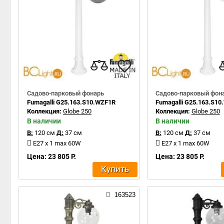
Садово-парковый фонарь
Садово-парковый фон
Fumagalli G25.163.S10.WZF1R
Fumagalli G25.163.S1
Коллекция:
Globe 250
Коллекция:
Globe 250
В наличии
В наличии
В:
120 см
Д:
37 см
В:
120 см
Д:
37 см
E27 x 1 max 60W
E27 x 1 max 60W
Цена: 23 805 Р.
Цена: 23 805 Р.
Купить
163523