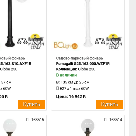
ковый фонарь
Садово-парковый фонарь
25.163.S10.AXF1R
Fumagalli G25.163.000.WZF1R
:
Globe 250
Коллекция:
Globe 250
В наличии
:
37 см
В:
135 см
Д:
25 см
ax 60W
E27 x 1 max 60W
05 Р.
Цена: 16 942 Р.
Купить
Купить
163515
163514