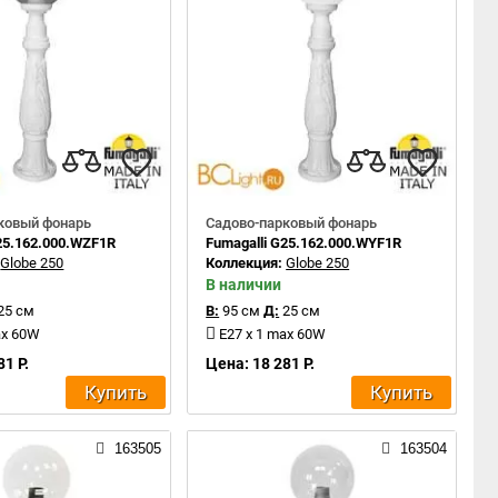
ковый фонарь
Садово-парковый фонарь
G25.162.000.WZF1R
Fumagalli G25.162.000.WYF1R
:
Globe 250
Коллекция:
Globe 250
В наличии
25 см
В:
95 см
Д:
25 см
ax 60W
E27 x 1 max 60W
81 Р.
Цена: 18 281 Р.
Купить
Купить
163505
163504