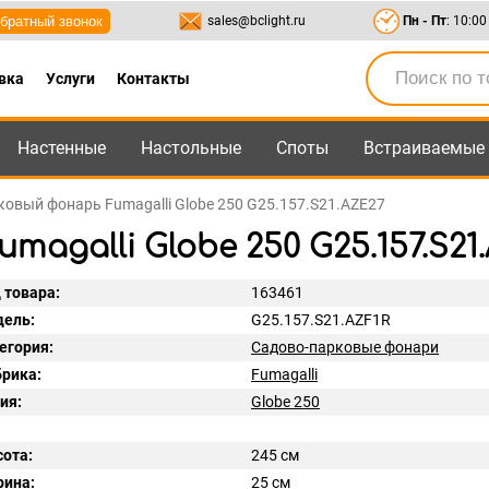
братный звонок
sales@bclight.ru
Пн - Пт
: 10:00
вка
Услуги
Контакты
Настенные
Настольные
Споты
Встраиваемые
-95
,
8-800-550-95-45
sales@bclight.ru
овый фонарь Fumagalli Globe 250 G25.157.S21.AZE27
agalli Globe 250 G25.157.S21
 товара:
163461
ель:
G25.157.S21.AZF1R
егория:
Садово-парковые фонари
рика:
Fumagalli
ия:
Globe 250
ота:
245 см
ина:
25 см