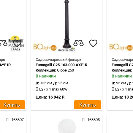
арь
Садово-парковый фонарь
Садово-пар
.AYF1R
Fumagalli G25.163.000.AXF1R
Fumagalli 
Коллекция:
Globe 250
Коллекция
В наличии
В наличии
В:
135 см
Д:
25 см
В:
95 см
Д:
E27 x 1 max 60W
E27 x 1 m
Цена: 16 942 Р.
Цена: 18 2
Купить
Купить
163507
163506