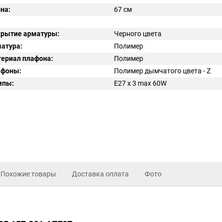
на:
67 см
рытие арматуры:
Черного цвета
атура:
Полимер
ериал плафона:
Полимер
афоны:
Полимер дымчатого цвета - Z
мпы:
E27 x 3 max 60W
Похожие товары
Доставка оплата
Фото