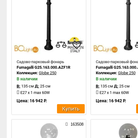
Садово-парковый фонарь
Садово-парковый фон
Fumagalli G25.163.000.AZF1R
Fumagalli G25.163.000
Коллекция:
Globe 250
Коллекция:
Globe 250
В наличии
В наличии
В:
135 см
Д:
25 см
В:
135 см
Д:
25 см
E27 x 1 max 60W
E27 x 1 max 60W
Цена: 16 942 Р.
Цена: 16 942 Р.
Купить
163508