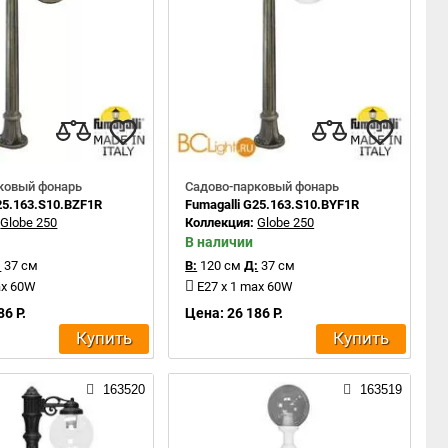
ковый фонарь
Садово-парковый фонарь
25.163.S10.BZF1R
Fumagalli G25.163.S10.BYF1R
:
Globe 250
Коллекция:
Globe 250
В наличии
:
37 см
В:
120 см
Д:
37 см
ax 60W
E27 x 1 max 60W
86 Р.
Цена: 26 186 Р.
Купить
Купить
163520
163519