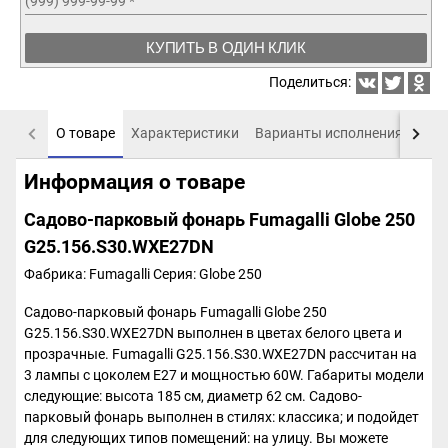
(999) 999-99-99
*
КУПИТЬ В ОДИН КЛИК
Поделиться:
О товаре
Характеристики
Варианты исполнения
Пох
Информация о товаре
Садово-парковый фонарь Fumagalli Globe 250
G25.156.S30.WXE27DN
Фабрика: Fumagalli
Серия: Globe 250
Садово-парковый фонарь Fumagalli Globe 250
G25.156.S30.WXE27DN выполнен в цветах белого цвета и
прозрачные. Fumagalli G25.156.S30.WXE27DN рассчитан на
3 лампы с цоколем E27 и мощностью 60W. Габариты модели
следующие: высота 185 см, диаметр 62 см. Садово-
парковый фонарь выполнен в стилях: классика; и подойдет
для следующих типов помещений: на улицу. Вы можете