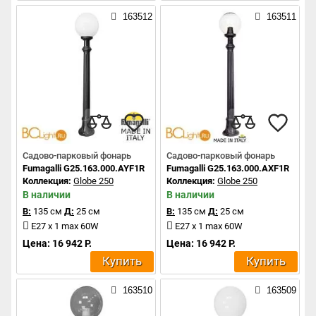
163512
163511
Садово-парковый фонарь
Садово-парковый фонарь
Fumagalli G25.163.000.AYF1R
Fumagalli G25.163.000.AXF1R
Коллекция:
Globe 250
Коллекция:
Globe 250
В наличии
В наличии
В:
135 см
Д:
25 см
В:
135 см
Д:
25 см
E27 x 1 max 60W
E27 x 1 max 60W
Цена: 16 942 Р.
Цена: 16 942 Р.
Купить
Купить
163510
163509