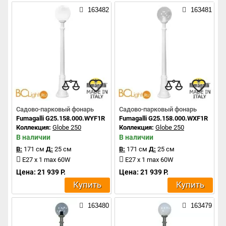
163482
163481
Садово-парковый фонарь
Садово-парковый фонарь
Fumagalli G25.158.000.WYF1R
Fumagalli G25.158.000.WXF1R
Коллекция:
Globe 250
Коллекция:
Globe 250
В наличии
В наличии
В:
171 см
Д:
25 см
В:
171 см
Д:
25 см
E27 x 1 max 60W
E27 x 1 max 60W
Цена: 21 939 Р.
Цена: 21 939 Р.
Купить
Купить
163480
163479