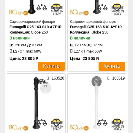
Садово-парковый фонарь
Садово-парковый фонарь
Fumagalli G25.163.S10.AZF1R
Fumagalli G25.163.S10.AYF1R
Коллекция:
Globe 250
Коллекция:
Globe 250
В наличии
В наличии
В:
120 см
Д:
37 см
В:
120 см
Д:
37 см
E27 x 1 max 60W
E27 x 1 max 60W
Цена: 23 805 Р.
Цена: 23 805 Р.
Купить
Купить
163520
163519