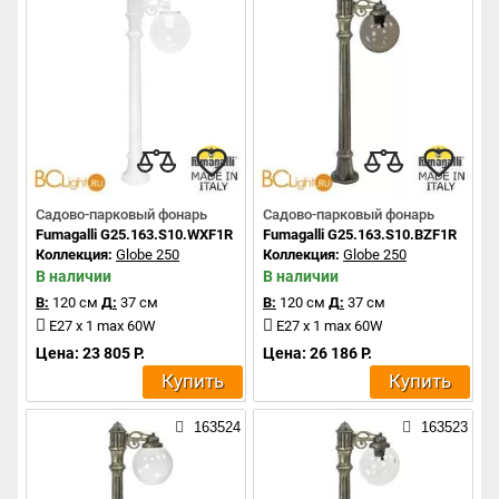
Садово-парковый фонарь
Садово-парковый фонарь
Fumagalli G25.163.S10.WXF1R
Fumagalli G25.163.S10.BZF1R
Коллекция:
Globe 250
Коллекция:
Globe 250
В наличии
В наличии
В:
120 см
Д:
37 см
В:
120 см
Д:
37 см
E27 x 1 max 60W
E27 x 1 max 60W
Цена: 23 805 Р.
Цена: 26 186 Р.
Купить
Купить
163524
163523