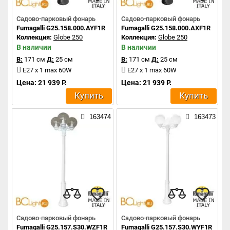
Садово-парковый фонарь
Садово-парковый фонарь
Fumagalli G25.158.000.AYF1R
Fumagalli G25.158.000.AXF1R
Коллекция:
Globe 250
Коллекция:
Globe 250
В наличии
В наличии
В:
171 см
Д:
25 см
В:
171 см
Д:
25 см
E27 x 1 max 60W
E27 x 1 max 60W
Цена: 21 939 Р.
Цена: 21 939 Р.
Купить
Купить
163474
163473
Садово-парковый фонарь
Садово-парковый фонарь
Fumagalli G25.157.S30.WZF1R
Fumagalli G25.157.S30.WYF1R