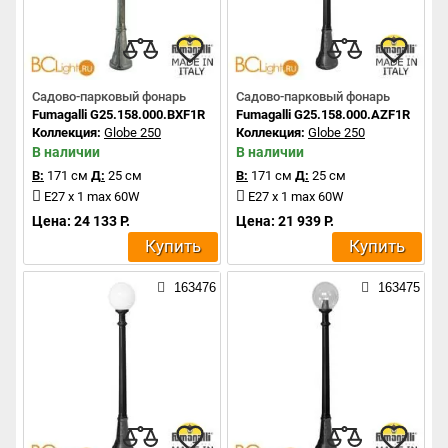
Садово-парковый фонарь
Садово-парковый фонарь
Fumagalli G25.158.000.BXF1R
Fumagalli G25.158.000.AZF1R
Коллекция:
Globe 250
Коллекция:
Globe 250
В наличии
В наличии
В:
171 см
Д:
25 см
В:
171 см
Д:
25 см
E27 x 1 max 60W
E27 x 1 max 60W
Цена: 24 133 Р.
Цена: 21 939 Р.
Купить
Купить
163476
163475