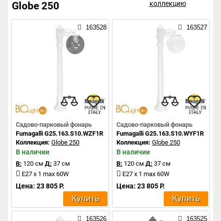
коллекцию
Globe 250
163528
163527
Садово-парковый фонарь
Садово-парковый фонарь
Fumagalli G25.163.S10.WZF1R
Fumagalli G25.163.S10.WYF1R
Коллекция:
Globe 250
Коллекция:
Globe 250
В наличии
В наличии
В:
120 см
Д:
37 см
В:
120 см
Д:
37 см
E27 x 1 max 60W
E27 x 1 max 60W
Цена: 23 805 Р.
Цена: 23 805 Р.
Купить
Купить
163526
163525