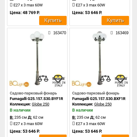
E27 x 3 max 60W
E27 x 3 max 60W
Цена: 48 769 Р.
Цена: 53 646 Р.
Купить
Купить
163470
163469
Садово-парковый фонарь
Садово-парковый фонарь
Fumagalli G25.157.S30.BYF1R
Fumagalli G25.157.S30.BXF1R
Коллекция:
Globe 250
Коллекция:
Globe 250
В наличии
В наличии
В:
235 см
Д:
62 см
В:
235 см
Д:
62 см
E27 x 3 max 60W
E27 x 3 max 60W
Цена: 53 646 Р.
Цена: 53 646 Р.