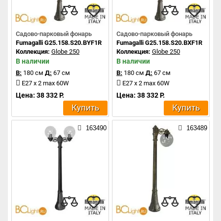
Садово-парковый фонарь
Садово-парковый фонарь
Fumagalli G25.158.S20.BYF1R
Fumagalli G25.158.S20.BXF1R
Коллекция:
Globe 250
Коллекция:
Globe 250
В наличии
В наличии
В:
180 см
Д:
67 см
В:
180 см
Д:
67 см
E27 x 2 max 60W
E27 x 2 max 60W
Цена: 38 332 Р.
Цена: 38 332 Р.
Купить
Купить
163490
163489