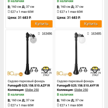
В наличии
В наличии
В:
160 см
Д:
37 см
В:
160 см
Д:
37 см
E27 x 1 max 60W
E27 x 1 max 60W
Цена: 31 683 Р.
Цена: 31 683 Р.
Купить
Купить
163486
163485
Садово-парковый фонарь
Садово-парковый фонарь
Fumagalli G25.158.S10.AZF1R
Fumagalli G25.158.S10.AYF1R
Коллекция:
Globe 250
Коллекция:
Globe 250
В наличии
В наличии
В:
160 см
Д:
37 см
В:
160 см
Д:
37 см
E27 x 1 max 60W
E27 x 1 max 60W