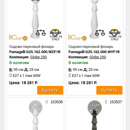
Садово-парковый фонарь
Садово-парковый фонарь
Fumagalli G25.162.000.WZF1R
Fumagalli G25.162.000.WYF1R
Коллекция:
Globe 250
Коллекция:
Globe 250
В наличии
В наличии
В:
95 см
Д:
25 см
В:
95 см
Д:
25 см
E27 x 1 max 60W
E27 x 1 max 60W
Цена: 18 281 Р.
Цена: 18 281 Р.
Купить
Купить
163508
163507