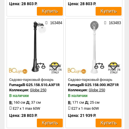
Цена: 28 803 Р.
Цена: 28 803 Р.
Купить
Купить
163484
163483
Садово-парковый фонарь
Садово-парковый фонарь
Fumagalli G25.158.S10.AXF1R
Fumagalli G25.158.000.WZF1R
Коллекция:
Globe 250
Коллекция:
Globe 250
В наличии
В наличии
В:
160 см
Д:
37 см
В:
171 см
Д:
25 см
E27 x 1 max 60W
E27 x 1 max 60W
Цена: 28 803 Р.
Цена: 21 939 Р.
Купить
Купить