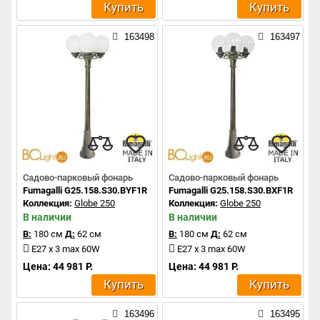
Купить
Купить
163498
163497
Садово-парковый фонарь
Садово-парковый фонарь
Fumagalli G25.158.S30.BYF1R
Fumagalli G25.158.S30.BXF1R
Коллекция:
Globe 250
Коллекция:
Globe 250
В наличии
В наличии
В:
180 см
Д:
62 см
В:
180 см
Д:
62 см
E27 x 3 max 60W
E27 x 3 max 60W
Цена: 44 981 Р.
Цена: 44 981 Р.
Купить
Купить
163496
163495