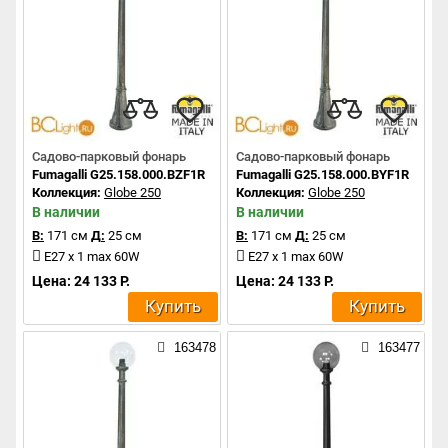
Садово-парковый фонарь
Садово-парковый фонарь
Fumagalli G25.158.000.BZF1R
Fumagalli G25.158.000.BYF1R
Коллекция:
Globe 250
Коллекция:
Globe 250
В наличии
В наличии
В:
171 см
Д:
25 см
В:
171 см
Д:
25 см
E27 x 1 max 60W
E27 x 1 max 60W
Цена: 24 133 Р.
Цена: 24 133 Р.
Купить
Купить
163478
163477