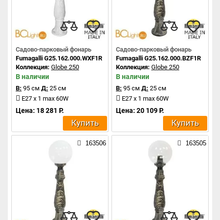
Садово-парковый фонарь
Садово-парковый фонарь
Fumagalli G25.162.000.WXF1R
Fumagalli G25.162.000.BZF1R
Коллекция:
Globe 250
Коллекция:
Globe 250
В наличии
В наличии
В:
95 см
Д:
25 см
В:
95 см
Д:
25 см
E27 x 1 max 60W
E27 x 1 max 60W
Цена: 18 281 Р.
Цена: 20 109 Р.
Купить
Купить
163506
163505