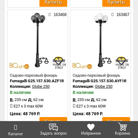
Купить
Купить
163468
163467
Садово-парковый фонарь
Садово-парковый фонарь
Fumagalli G25.157.S30.AZF1R
Fumagalli G25.157.S30.AYF1R
Коллекция:
Globe 250
Коллекция:
Globe 250
В наличии
В наличии
В:
235 см
Д:
62 см
В:
235 см
Д:
62 см
E27 x 3 max 60W
E27 x 3 max 60W
Цена: 48 769 Р.
Цена: 48 769 Р.
Купить
Купить
Задать вопрос
Избранное
Корзина
Каталог
163466
163465