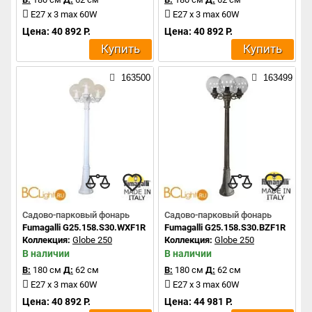
E27 x 3 max 60W
E27 x 3 max 60W
Цена: 40 892 Р.
Цена: 40 892 Р.
Купить
Купить
163500
163499
Садово-парковый фонарь
Садово-парковый фонарь
Fumagalli G25.158.S30.WXF1R
Fumagalli G25.158.S30.BZF1R
Коллекция:
Globe 250
Коллекция:
Globe 250
В наличии
В наличии
В:
180 см
Д:
62 см
В:
180 см
Д:
62 см
E27 x 3 max 60W
E27 x 3 max 60W
Цена: 40 892 Р.
Цена: 44 981 Р.