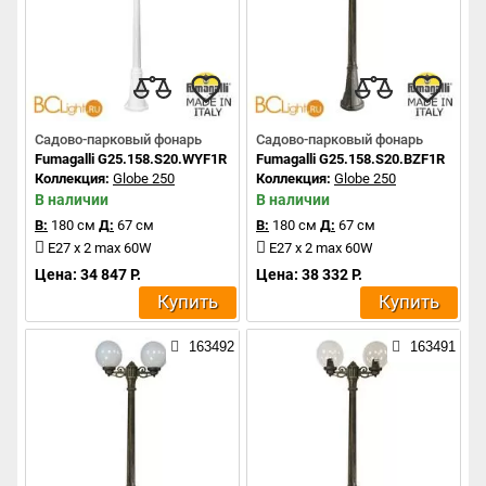
Садово-парковый фонарь
Садово-парковый фонарь
Fumagalli G25.158.S20.WYF1R
Fumagalli G25.158.S20.BZF1R
Коллекция:
Globe 250
Коллекция:
Globe 250
В наличии
В наличии
В:
180 см
Д:
67 см
В:
180 см
Д:
67 см
E27 x 2 max 60W
E27 x 2 max 60W
Цена: 34 847 Р.
Цена: 38 332 Р.
Купить
Купить
163492
163491