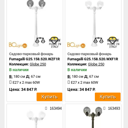
Садово-парковый фонарь
Садово-парковый фонарь
Fumagalli G25.158.S20.WZF1R
Fumagalli G25.158.S20.WXF1R
Коллекция:
Globe 250
Коллекция:
Globe 250
В наличии
В наличии
В:
180 см
Д:
67 см
В:
180 см
Д:
67 см
E27 x 2 max 60W
E27 x 2 max 60W
Цена: 34 847 Р.
Цена: 34 847 Р.
Купить
Купить
163494
163493