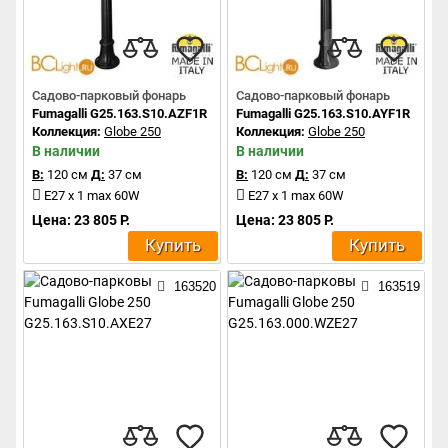
Садово-парковый фонарь
Садово-парковый фонарь
Fumagalli G25.163.S10.AZF1R
Fumagalli G25.163.S10.AYF1R
Коллекция:
Globe 250
Коллекция:
Globe 250
В наличии
В наличии
В:
120 см
Д:
37 см
В:
120 см
Д:
37 см
E27 x 1 max 60W
E27 x 1 max 60W
Цена: 23 805 Р.
Цена: 23 805 Р.
Купить
Купить
163520
163519