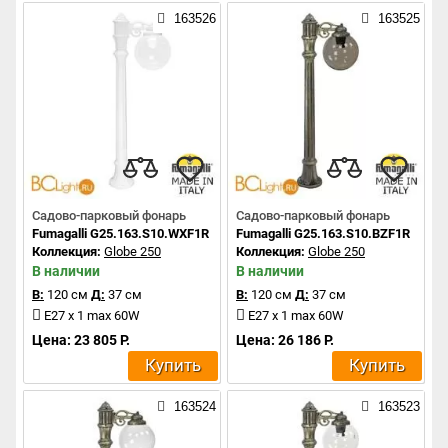
163526
163525
Садово-парковый фонарь
Садово-парковый фонарь
Fumagalli G25.163.S10.WXF1R
Fumagalli G25.163.S10.BZF1R
Коллекция:
Globe 250
Коллекция:
Globe 250
В наличии
В наличии
В:
120 см
Д:
37 см
В:
120 см
Д:
37 см
E27 x 1 max 60W
E27 x 1 max 60W
Цена: 23 805 Р.
Цена: 26 186 Р.
Купить
Купить
163524
163523