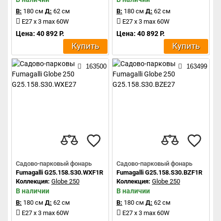
В:
180 см
Д:
62 см
В:
180 см
Д:
62 см
E27 x 3 max 60W
E27 x 3 max 60W
Цена: 40 892 Р.
Цена: 40 892 Р.
Купить
Купить
163500
163499
Садово-парковый фонарь
Садово-парковый фонарь
Fumagalli G25.158.S30.WXF1R
Fumagalli G25.158.S30.BZF1R
Коллекция:
Globe 250
Коллекция:
Globe 250
В наличии
В наличии
В:
180 см
Д:
62 см
В:
180 см
Д:
62 см
E27 x 3 max 60W
E27 x 3 max 60W