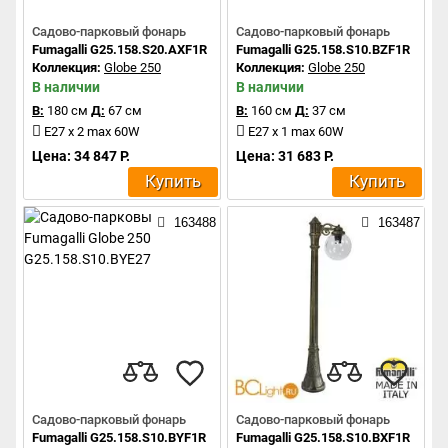
Садово-парковый фонарь
Садово-парковый фонарь
Fumagalli G25.158.S20.AXF1R
Fumagalli G25.158.S10.BZF1R
Коллекция:
Globe 250
Коллекция:
Globe 250
В наличии
В наличии
В:
180 см
Д:
67 см
В:
160 см
Д:
37 см
E27 x 2 max 60W
E27 x 1 max 60W
Цена: 34 847 Р.
Цена: 31 683 Р.
Купить
Купить
163488
163487
Садово-парковый фонарь
Садово-парковый фонарь
Fumagalli G25.158.S10.BYF1R
Fumagalli G25.158.S10.BXF1R