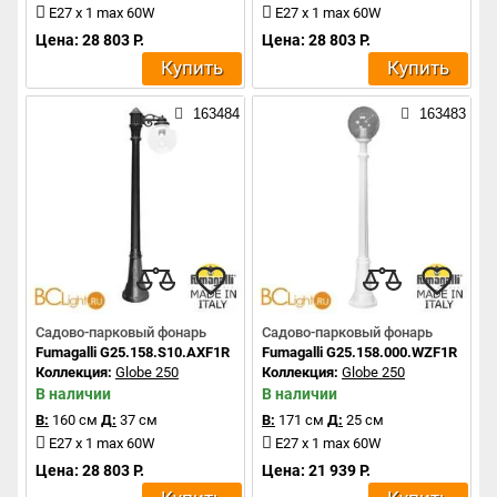
E27 x 1 max 60W
E27 x 1 max 60W
Цена: 28 803 Р.
Цена: 28 803 Р.
Купить
Купить
163484
163483
Садово-парковый фонарь
Садово-парковый фонарь
Fumagalli G25.158.S10.AXF1R
Fumagalli G25.158.000.WZF1R
Коллекция:
Globe 250
Коллекция:
Globe 250
В наличии
В наличии
В:
160 см
Д:
37 см
В:
171 см
Д:
25 см
E27 x 1 max 60W
E27 x 1 max 60W
Цена: 28 803 Р.
Цена: 21 939 Р.