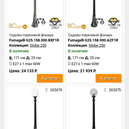
Садово-парковый фонарь
Садово-парковый фонарь
Fumagalli G25.158.000.BXF1R
Fumagalli G25.158.000.AZF1R
Коллекция:
Globe 250
Коллекция:
Globe 250
В наличии
В наличии
В:
171 см
Д:
25 см
В:
171 см
Д:
25 см
E27 x 1 max 60W
E27 x 1 max 60W
Цена: 24 133 Р.
Цена: 21 939 Р.
Купить
Купить
163476
163475