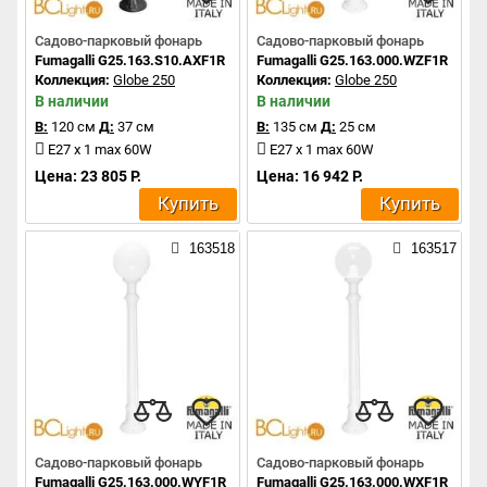
Садово-парковый фонарь
Садово-парковый фонарь
Fumagalli G25.163.S10.AXF1R
Fumagalli G25.163.000.WZF1R
Коллекция:
Globe 250
Коллекция:
Globe 250
В наличии
В наличии
В:
120 см
Д:
37 см
В:
135 см
Д:
25 см
E27 x 1 max 60W
E27 x 1 max 60W
Цена: 23 805 Р.
Цена: 16 942 Р.
Купить
Купить
163518
163517
Садово-парковый фонарь
Садово-парковый фонарь
Fumagalli G25.163.000.WYF1R
Fumagalli G25.163.000.WXF1R