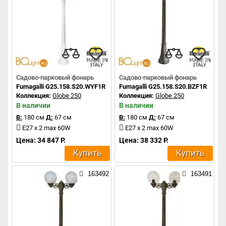
Садово-парковый фонарь
Садово-парковый фонарь
Fumagalli G25.158.S20.WYF1R
Fumagalli G25.158.S20.BZF1R
Коллекция:
Globe 250
Коллекция:
Globe 250
В наличии
В наличии
В:
180 см
Д:
67 см
В:
180 см
Д:
67 см
E27 x 2 max 60W
E27 x 2 max 60W
Цена: 34 847 Р.
Цена: 38 332 Р.
Купить
Купить
163492
163491