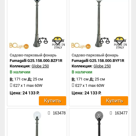
Садово-парковый фонарь
Садово-парковый фонарь
Fumagalli G25.158.000.BZF1R
Fumagalli G25.158.000.BYF1R
Коллекция:
Globe 250
Коллекция:
Globe 250
В наличии
В наличии
В:
171 см
Д:
25 см
В:
171 см
Д:
25 см
E27 x 1 max 60W
E27 x 1 max 60W
Цена: 24 133 Р.
Цена: 24 133 Р.
Купить
Купить
163478
163477