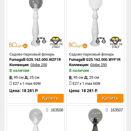
Садово-парковый фонарь
Садово-парковый фонарь
Fumagalli G25.162.000.WZF1R
Fumagalli G25.162.000.WYF1R
Коллекция:
Globe 250
Коллекция:
Globe 250
В наличии
В наличии
В:
95 см
Д:
25 см
В:
95 см
Д:
25 см
E27 x 1 max 60W
E27 x 1 max 60W
Цена: 18 281 Р.
Цена: 18 281 Р.
Купить
Купить
163508
163507