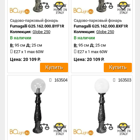
Садово-парковый фонарь
Садово-парковый фонарь
Fumagalli G25.162.000.BYF1R
Fumagalli G25.162.000.BXF1R
Коллекция:
Globe 250
Коллекция:
Globe 250
В наличии
В наличии
В:
95 см
Д:
25 см
В:
95 см
Д:
25 см
E27 x 1 max 60W
E27 x 1 max 60W
Цена: 20 109 Р.
Цена: 20 109 Р.
Купить
Купить
163504
163503