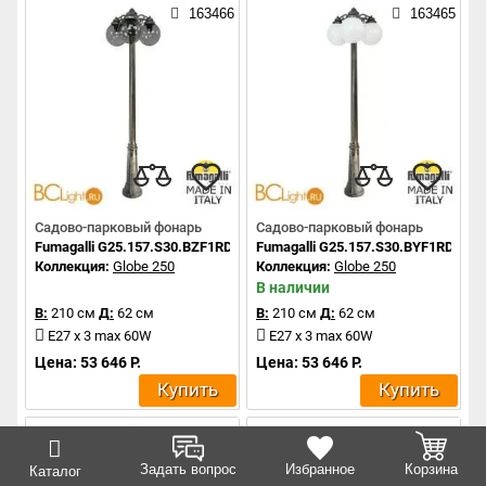
163466
163465
Садово-парковый фонарь
Садово-парковый фонарь
Fumagalli G25.157.S30.BZF1RDN
Fumagalli G25.157.S30.BYF1RDN
Коллекция:
Globe 250
Коллекция:
Globe 250
В наличии
В:
210 см
Д:
62 см
В:
210 см
Д:
62 см
E27 x 3 max 60W
E27 x 3 max 60W
Цена: 53 646 Р.
Цена: 53 646 Р.
Купить
Купить
163464
163463
Задать вопрос
Избранное
Корзина
Каталог