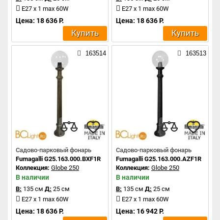
E27 x 1 max 60W
E27 x 1 max 60W
Цена: 18 636 Р.
Цена: 18 636 Р.
Купить
Купить
163514
163513
Садово-парковый фонарь
Садово-парковый фонарь
Fumagalli G25.163.000.BXF1R
Fumagalli G25.163.000.AZF1R
Коллекция:
Globe 250
Коллекция:
Globe 250
В наличии
В наличии
В:
135 см
Д:
25 см
В:
135 см
Д:
25 см
E27 x 1 max 60W
E27 x 1 max 60W
Цена: 18 636 Р.
Цена: 16 942 Р.