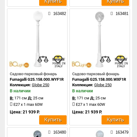
Купить
Купить
163482
163481
Садово-парковый фонарь
Садово-парковый фонарь
Fumagalli G25.158.000.WYF1R
Fumagalli G25.158.000.WXF1R
Коллекция:
Globe 250
Коллекция:
Globe 250
В наличии
В наличии
В:
171 см
Д:
25 см
В:
171 см
Д:
25 см
E27 x 1 max 60W
E27 x 1 max 60W
Цена: 21 939 Р.
Цена: 21 939 Р.
Купить
Купить
163480
163479