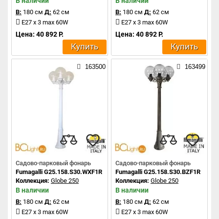
В наличии
В наличии
В:
180 см
Д:
62 см
В:
180 см
Д:
62 см
E27 x 3 max 60W
E27 x 3 max 60W
Цена: 40 892 Р.
Цена: 40 892 Р.
Купить
Купить
163500
163499
Садово-парковый фонарь
Садово-парковый фонарь
Fumagalli G25.158.S30.WXF1R
Fumagalli G25.158.S30.BZF1R
Коллекция:
Globe 250
Коллекция:
Globe 250
В наличии
В наличии
В:
180 см
Д:
62 см
В:
180 см
Д:
62 см
E27 x 3 max 60W
E27 x 3 max 60W