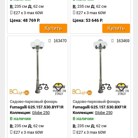
В:
235 см
Д:
62 см
В:
235 см
Д:
62 см
E27 x 3 max 60W
E27 x 3 max 60W
Цена: 48 769 Р.
Цена: 53 646 Р.
Купить
Купить
163470
163469
Садово-парковый фонарь
Садово-парковый фонарь
Fumagalli G25.157.S30.BYF1R
Fumagalli G25.157.S30.BXF1R
Коллекция:
Globe 250
Коллекция:
Globe 250
В наличии
В наличии
В:
235 см
Д:
62 см
В:
235 см
Д:
62 см
E27 x 3 max 60W
E27 x 3 max 60W