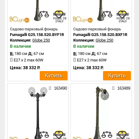
Садово-парковый фонарь
Садово-парковый фонарь
Fumagalli G25.158.S20.BYF1R
Fumagalli G25.158.S20.BXF1R
Коллекция:
Globe 250
Коллекция:
Globe 250
В наличии
В наличии
В:
180 см
Д:
67 см
В:
180 см
Д:
67 см
E27 x 2 max 60W
E27 x 2 max 60W
Цена: 38 332 Р.
Цена: 38 332 Р.
Купить
Купить
163490
163489