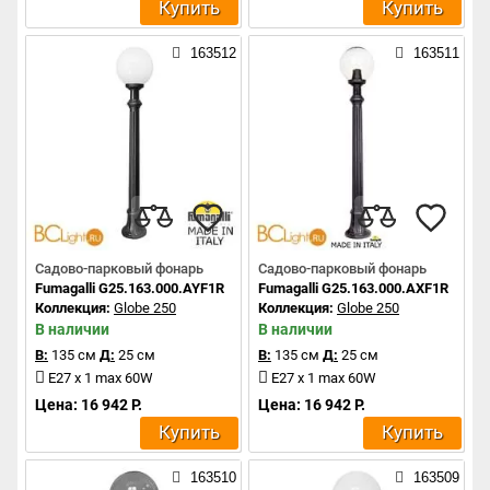
Купить
Купить
163512
163511
Садово-парковый фонарь
Садово-парковый фонарь
Fumagalli G25.163.000.AYF1R
Fumagalli G25.163.000.AXF1R
Коллекция:
Globe 250
Коллекция:
Globe 250
В наличии
В наличии
В:
135 см
Д:
25 см
В:
135 см
Д:
25 см
E27 x 1 max 60W
E27 x 1 max 60W
Цена: 16 942 Р.
Цена: 16 942 Р.
Купить
Купить
163510
163509