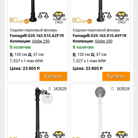
Садово-парковый фонарь
Садово-парковый фонарь
Fumagalli G25.163.S10.AZF1R
Fumagalli G25.163.S10.AYF1R
Коллекция:
Globe 250
Коллекция:
Globe 250
В наличии
В наличии
В:
120 см
Д:
37 см
В:
120 см
Д:
37 см
E27 x 1 max 60W
E27 x 1 max 60W
Цена: 23 805 Р.
Цена: 23 805 Р.
Купить
Купить
163520
163519