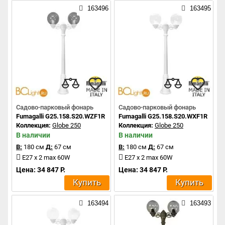
163496
163495
Садово-парковый фонарь
Садово-парковый фонарь
Fumagalli G25.158.S20.WZF1R
Fumagalli G25.158.S20.WXF1R
Коллекция:
Globe 250
Коллекция:
Globe 250
В наличии
В наличии
В:
180 см
Д:
67 см
В:
180 см
Д:
67 см
E27 x 2 max 60W
E27 x 2 max 60W
Цена: 34 847 Р.
Цена: 34 847 Р.
Купить
Купить
163494
163493