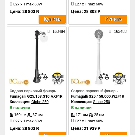
E27 x 1 max 60W
E27 x 1 max 60W
Цена: 28 803 Р.
Цена: 28 803 Р.
Купить
Купить
163484
163483
Садово-парковый фонарь
Садово-парковый фонарь
Fumagalli G25.158.S10.AXF1R
Fumagalli G25.158.000.WZF1R
Коллекция:
Globe 250
Коллекция:
Globe 250
В наличии
В наличии
В:
160 см
Д:
37 см
В:
171 см
Д:
25 см
E27 x 1 max 60W
E27 x 1 max 60W
Цена: 28 803 Р.
Цена: 21 939 Р.