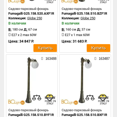
Садово-парковый фонарь
Садово-парковый фонарь
Fumagalli G25.158.S20.AXF1R
Fumagalli G25.158.S10.BZF1R
Коллекция:
Globe 250
Коллекция:
Globe 250
В наличии
В наличии
В:
180 см
Д:
67 см
В:
160 см
Д:
37 см
E27 x 2 max 60W
E27 x 1 max 60W
Цена: 34 847 Р.
Цена: 31 683 Р.
Купить
Купить
163488
163487
Садово-парковый фонарь
Садово-парковый фонарь
Fumagalli G25.158.S10.BYF1R
Fumagalli G25.158.S10.BXF1R