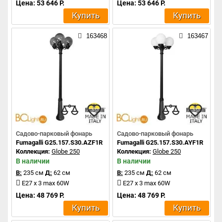
Цена: 53 646 Р.
Цена: 53 646 Р.
Купить
Купить
163468
163467
Садово-парковый фонарь
Садово-парковый фонарь
Fumagalli G25.157.S30.AZF1R
Fumagalli G25.157.S30.AYF1R
Коллекция:
Globe 250
Коллекция:
Globe 250
В наличии
В наличии
В:
235 см
Д:
62 см
В:
235 см
Д:
62 см
E27 x 3 max 60W
E27 x 3 max 60W
Цена: 48 769 Р.
Цена: 48 769 Р.
Купить
Купить