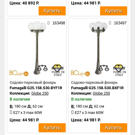
Цена: 40 892 Р.
Цена: 44 981 Р.
Купить
Купить
163498
163497
Садово-парковый фонарь
Садово-парковый фонарь
Fumagalli G25.158.S30.BYF1R
Fumagalli G25.158.S30.BXF1R
Коллекция:
Globe 250
Коллекция:
Globe 250
В наличии
В наличии
В:
180 см
Д:
62 см
В:
180 см
Д:
62 см
E27 x 3 max 60W
E27 x 3 max 60W
Цена: 44 981 Р.
Цена: 44 981 Р.
Купить
Купить