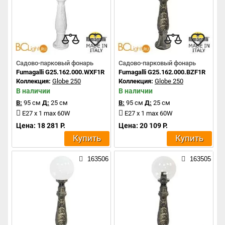
Садово-парковый фонарь
Садово-парковый фонарь
Fumagalli G25.162.000.WXF1R
Fumagalli G25.162.000.BZF1R
Коллекция:
Globe 250
Коллекция:
Globe 250
В наличии
В наличии
В:
95 см
Д:
25 см
В:
95 см
Д:
25 см
E27 x 1 max 60W
E27 x 1 max 60W
Цена: 18 281 Р.
Цена: 20 109 Р.
Купить
Купить
163506
163505