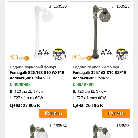
163526
163525
Садово-парковый фонарь
Садово-парковый фонарь
Fumagalli G25.163.S10.WXF1R
Fumagalli G25.163.S10.BZF1R
Коллекция:
Globe 250
Коллекция:
Globe 250
В наличии
В наличии
В:
120 см
Д:
37 см
В:
120 см
Д:
37 см
E27 x 1 max 60W
E27 x 1 max 60W
Цена: 23 805 Р.
Цена: 26 186 Р.
Купить
Купить
163524
163523