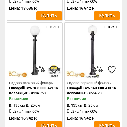
E27 x 1 max 60W
E27 x 1 max 60W
Цена: 18 636 Р.
Цена: 16 942 Р.
Купить
Купить
163512
163511
Садово-парковый фонарь
Садово-парковый фонарь
Fumagalli G25.163.000.AYF1R
Fumagalli G25.163.000.AXF1R
Коллекция:
Globe 250
Коллекция:
Globe 250
В наличии
В наличии
В:
135 см
Д:
25 см
В:
135 см
Д:
25 см
E27 x 1 max 60W
E27 x 1 max 60W
Цена: 16 942 Р.
Цена: 16 942 Р.
Купить
Купить