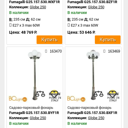
Fumagalli G25.157.S30.WXF1R
Fumagalli G25.157.S30.BZF1R
Коллекция:
Globe 250
Коллекция:
Globe 250
В наличии
В наличии
В:
235 см
Д:
62 см
В:
235 см
Д:
62 см
E27 x 3 max 60W
E27 x 3 max 60W
Цена: 48 769 Р.
Цена: 53 646 Р.
Купить
Купить
163470
163469
Садово-парковый фонарь
Садово-парковый фонарь
Fumagalli G25.157.S30.BYF1R
Fumagalli G25.157.S30.BXF1R
Коллекция:
Globe 250
Коллекция:
Globe 250
В наличии
В наличии