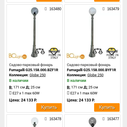
163480
163479
Садово-парковый фонарь
Садово-парковый фонарь
Fumagalli G25.158.000.BZF1R
Fumagalli G25.158.000.BYF1R
Коллекция:
Globe 250
Коллекция:
Globe 250
В наличии
В наличии
В:
171 см
Д:
25 см
В:
171 см
Д:
25 см
E27 x 1 max 60W
E27 x 1 max 60W
Цена: 24 133 Р.
Цена: 24 133 Р.
Купить
Купить
163478
163477