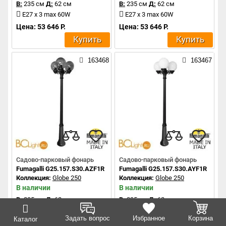
В:
235 см
Д:
62 см
В:
235 см
Д:
62 см
E27 x 3 max 60W
E27 x 3 max 60W
Цена: 53 646 Р.
Цена: 53 646 Р.
Купить
Купить
163468
163467
Садово-парковый фонарь
Садово-парковый фонарь
Fumagalli G25.157.S30.AZF1R
Fumagalli G25.157.S30.AYF1R
Коллекция:
Globe 250
Коллекция:
Globe 250
В наличии
В наличии
В:
235 см
Д:
62 см
В:
235 см
Д:
62 см
E27 x 3 max 60W
E27 x 3 max 60W
Задать вопрос
Избранное
Корзина
Каталог
Цена: 48 769 Р.
Цена: 48 769 Р.