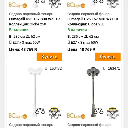
Садово-парковый фонарь
Садово-парковый фонарь
Fumagalli G25.157.S30.WZF1R
Fumagalli G25.157.S30.WYF1R
Коллекция:
Globe 250
Коллекция:
Globe 250
В наличии
В наличии
В:
235 см
Д:
62 см
В:
235 см
Д:
62 см
E27 x 3 max 60W
E27 x 3 max 60W
Цена: 48 769 Р.
Цена: 48 769 Р.
Купить
Купить
163472
163471
Садово-парковый фонарь
Садово-парковый фонарь