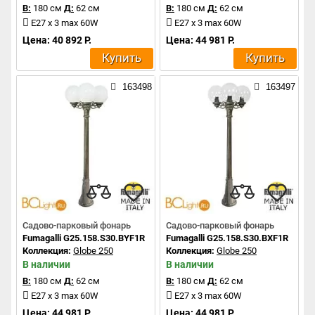
В:
180 см
Д:
62 см
В:
180 см
Д:
62 см
E27 x 3 max 60W
E27 x 3 max 60W
Цена: 40 892 Р.
Цена: 44 981 Р.
Купить
Купить
163498
163497
Садово-парковый фонарь
Садово-парковый фонарь
Fumagalli G25.158.S30.BYF1R
Fumagalli G25.158.S30.BXF1R
Коллекция:
Globe 250
Коллекция:
Globe 250
В наличии
В наличии
В:
180 см
Д:
62 см
В:
180 см
Д:
62 см
E27 x 3 max 60W
E27 x 3 max 60W
Цена: 44 981 Р.
Цена: 44 981 Р.