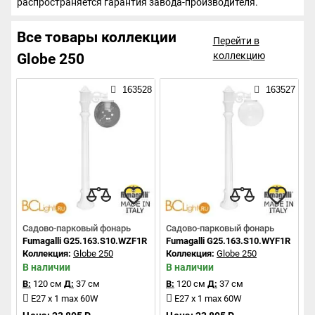
распространяется гарантия завода-производителя.
Все товары коллекции
Перейти в
коллекцию
Globe 250
163528
163527
Садово-парковый фонарь
Садово-парковый фонарь
Fumagalli G25.163.S10.WZF1R
Fumagalli G25.163.S10.WYF1R
Коллекция:
Globe 250
Коллекция:
Globe 250
В наличии
В наличии
В:
120 см
Д:
37 см
В:
120 см
Д:
37 см
E27 x 1 max 60W
E27 x 1 max 60W