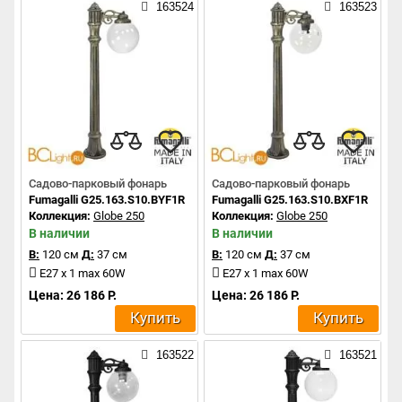
163524
163523
Садово-парковый фонарь
Садово-парковый фонарь
Fumagalli G25.163.S10.BYF1R
Fumagalli G25.163.S10.BXF1R
Коллекция:
Globe 250
Коллекция:
Globe 250
В наличии
В наличии
В:
120 см
Д:
37 см
В:
120 см
Д:
37 см
E27 x 1 max 60W
E27 x 1 max 60W
Цена: 26 186 Р.
Цена: 26 186 Р.
Купить
Купить
163522
163521