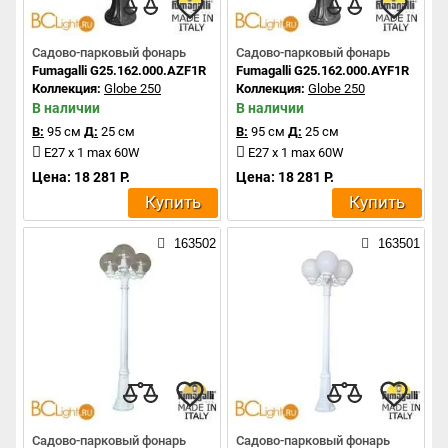
Садово-парковый фонарь
Садово-парковый фонарь
Fumagalli G25.162.000.AZF1R
Fumagalli G25.162.000.AYF1R
Коллекция:
Globe 250
Коллекция:
Globe 250
В наличии
В наличии
В:
95 см
Д:
25 см
В:
95 см
Д:
25 см
E27 x 1 max 60W
E27 x 1 max 60W
Цена: 18 281 Р.
Цена: 18 281 Р.
Купить
Купить
163502
163501
Садово-парковый фонарь
Садово-парковый фонарь