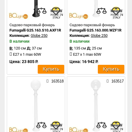
Садово-парковый фонарь
Садово-парковый фонарь
Fumagalli G25.163.S10.AXF1R
Fumagalli G25.163.000.WZF1R
Коллекция:
Globe 250
Коллекция:
Globe 250
В наличии
В наличии
В:
120 см
Д:
37 см
В:
135 см
Д:
25 см
E27 x 1 max 60W
E27 x 1 max 60W
Цена: 23 805 Р.
Цена: 16 942 Р.
Купить
Купить
163518
163517