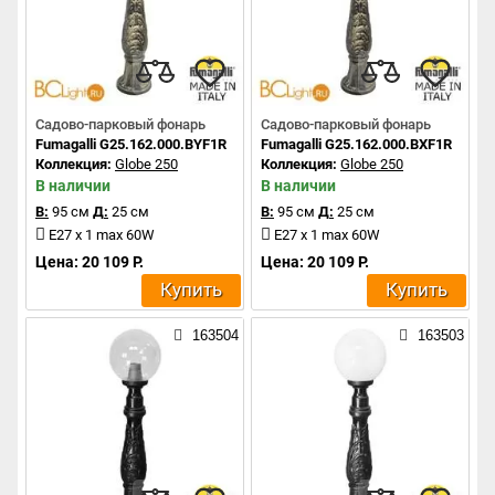
Садово-парковый фонарь
Садово-парковый фонарь
Fumagalli G25.162.000.BYF1R
Fumagalli G25.162.000.BXF1R
Коллекция:
Globe 250
Коллекция:
Globe 250
В наличии
В наличии
В:
95 см
Д:
25 см
В:
95 см
Д:
25 см
E27 x 1 max 60W
E27 x 1 max 60W
Цена: 20 109 Р.
Цена: 20 109 Р.
Купить
Купить
163504
163503