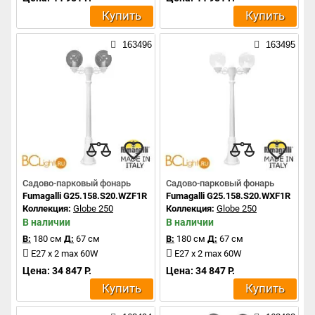
Купить
Купить
163496
163495
Садово-парковый фонарь
Садово-парковый фонарь
Fumagalli G25.158.S20.WZF1R
Fumagalli G25.158.S20.WXF1R
Коллекция:
Globe 250
Коллекция:
Globe 250
В наличии
В наличии
В:
180 см
Д:
67 см
В:
180 см
Д:
67 см
E27 x 2 max 60W
E27 x 2 max 60W
Цена: 34 847 Р.
Цена: 34 847 Р.
Купить
Купить