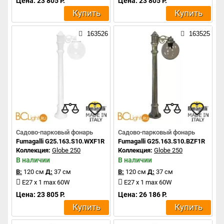
Цена: 23 805 Р.
Цена: 23 805 Р.
Купить
Купить
163526
163525
Садово-парковый фонарь
Садово-парковый фонарь
Fumagalli G25.163.S10.WXF1R
Fumagalli G25.163.S10.BZF1R
Коллекция:
Globe 250
Коллекция:
Globe 250
В наличии
В наличии
В:
120 см
Д:
37 см
В:
120 см
Д:
37 см
E27 x 1 max 60W
E27 x 1 max 60W
Цена: 23 805 Р.
Цена: 26 186 Р.
Купить
Купить