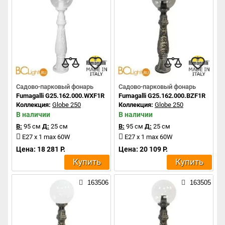
Садово-парковый фонарь
Садово-парковый фонарь
Fumagalli G25.162.000.WXF1R
Fumagalli G25.162.000.BZF1R
Коллекция:
Globe 250
Коллекция:
Globe 250
В наличии
В наличии
В:
95 см
Д:
25 см
В:
95 см
Д:
25 см
E27 x 1 max 60W
E27 x 1 max 60W
Цена: 18 281 Р.
Цена: 20 109 Р.
Купить
Купить
163506
163505