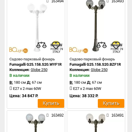
163494
163493
Садово-парковый фонарь
Садово-парковый фонарь
Fumagalli G25.158.S20.WYF1R
Fumagalli G25.158.S20.BZF1R
Коллекция:
Globe 250
Коллекция:
Globe 250
В наличии
В наличии
В:
180 см
Д:
67 см
В:
180 см
Д:
67 см
E27 x 2 max 60W
E27 x 2 max 60W
Цена: 34 847 Р.
Цена: 38 332 Р.
Купить
Купить
163492
163491