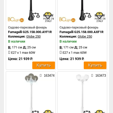
Садово-парковый фонарь
Садово-парковый фонарь
Fumagalli G25.158.000.AYF1R
Fumagalli G25.158.000.AXF1R
Коллекция:
Globe 250
Коллекция:
Globe 250
В наличии
В наличии
В:
171 см
Д:
25 см
В:
171 см
Д:
25 см
E27 x 1 max 60W
E27 x 1 max 60W
Цена: 21 939 Р.
Цена: 21 939 Р.
Купить
Купить
163474
163473