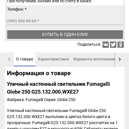
При получении, онлайн или по счету в банке.
Телефон: *
(999) 999-99-99
*
КУПИТЬ В ОДИН КЛИК
Поделиться:
О товаре
Характеристики
Варианты исполнения
Пох
Информация о товаре
Уличный настенный светильник Fumagalli
Globe 250 G25.132.000.WXE27
Фабрика: Fumagalli
Серия: Globe 250
Уличный настенный светильник Fumagalli Globe 250
G25.132.000.WXE27 выполнен в цветах белого цвета и
прозрачные. Fumagalli G25.132.000.WXE27 рассчитан на 1
лампу с цоколем E27 и мощностью 60W. Габариты модели