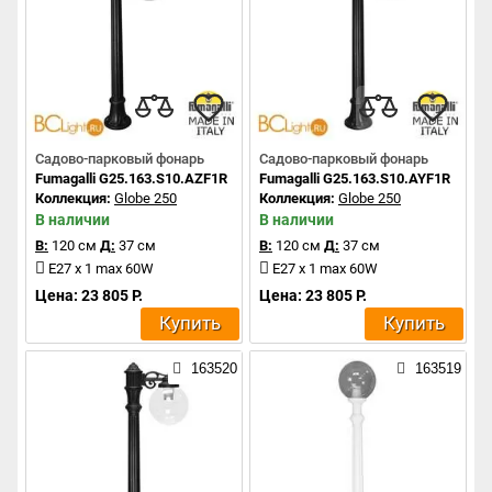
Садово-парковый фонарь
Садово-парковый фонарь
Fumagalli G25.163.S10.AZF1R
Fumagalli G25.163.S10.AYF1R
Коллекция:
Globe 250
Коллекция:
Globe 250
В наличии
В наличии
В:
120 см
Д:
37 см
В:
120 см
Д:
37 см
E27 x 1 max 60W
E27 x 1 max 60W
Цена: 23 805 Р.
Цена: 23 805 Р.
Купить
Купить
163520
163519