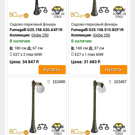
Садово-парковый фонарь
Садово-парковый фонарь
Fumagalli G25.158.S20.AXF1R
Fumagalli G25.158.S10.BZF1R
Коллекция:
Globe 250
Коллекция:
Globe 250
В наличии
В наличии
В:
180 см
Д:
67 см
В:
160 см
Д:
37 см
E27 x 2 max 60W
E27 x 1 max 60W
Цена: 34 847 Р.
Цена: 31 683 Р.
Купить
Купить
163488
163487