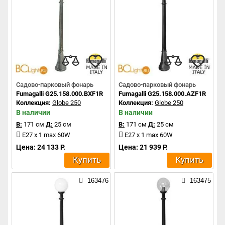
Садово-парковый фонарь
Садово-парковый фонарь
Fumagalli G25.158.000.BXF1R
Fumagalli G25.158.000.AZF1R
Коллекция:
Globe 250
Коллекция:
Globe 250
В наличии
В наличии
В:
171 см
Д:
25 см
В:
171 см
Д:
25 см
E27 x 1 max 60W
E27 x 1 max 60W
Цена: 24 133 Р.
Цена: 21 939 Р.
Купить
Купить
163476
163475