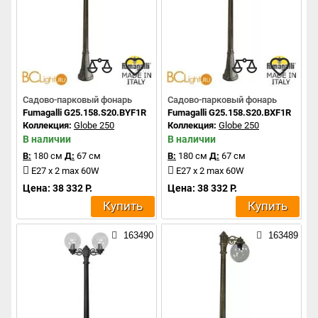
Садово-парковый фонарь
Садово-парковый фонарь
Fumagalli G25.158.S20.BYF1R
Fumagalli G25.158.S20.BXF1R
Коллекция:
Globe 250
Коллекция:
Globe 250
В наличии
В наличии
В:
180 см
Д:
67 см
В:
180 см
Д:
67 см
E27 x 2 max 60W
E27 x 2 max 60W
Цена: 38 332 Р.
Цена: 38 332 Р.
Купить
Купить
163490
163489