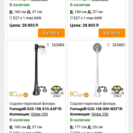
В наличии
В наличии
В:
160 см
Д:
37 см
В:
160 см
Д:
37 см
E27 x 1 max 60W
E27 x 1 max 60W
Цена: 28 803 Р.
Цена: 28 803 Р.
Купить
Купить
163484
163483
Садово-парковый фонарь
Садово-парковый фонарь
Fumagalli G25.158.S10.AXF1R
Fumagalli G25.158.000.WZF1R
Коллекция:
Globe 250
Коллекция:
Globe 250
В наличии
В наличии
В:
160 см
Д:
37 см
В:
171 см
Д:
25 см