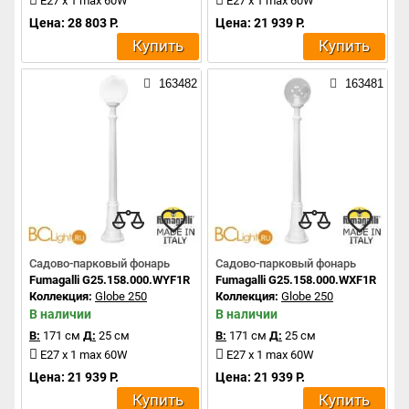
E27 x 1 max 60W
E27 x 1 max 60W
Цена: 28 803 Р.
Цена: 21 939 Р.
Купить
Купить
163482
163481
Садово-парковый фонарь
Садово-парковый фонарь
Fumagalli G25.158.000.WYF1R
Fumagalli G25.158.000.WXF1R
Коллекция:
Globe 250
Коллекция:
Globe 250
В наличии
В наличии
В:
171 см
Д:
25 см
В:
171 см
Д:
25 см
E27 x 1 max 60W
E27 x 1 max 60W
Цена: 21 939 Р.
Цена: 21 939 Р.
Купить
Купить