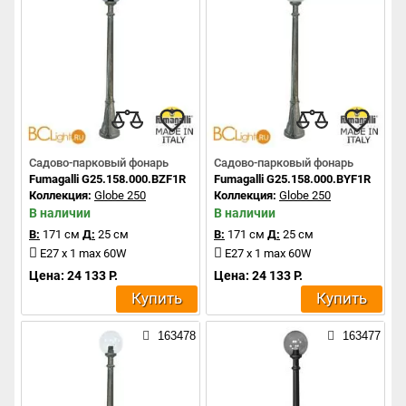
Садово-парковый фонарь
Садово-парковый фонарь
Fumagalli G25.158.000.BZF1R
Fumagalli G25.158.000.BYF1R
Коллекция:
Globe 250
Коллекция:
Globe 250
В наличии
В наличии
В:
171 см
Д:
25 см
В:
171 см
Д:
25 см
E27 x 1 max 60W
E27 x 1 max 60W
Цена: 24 133 Р.
Цена: 24 133 Р.
Купить
Купить
163478
163477