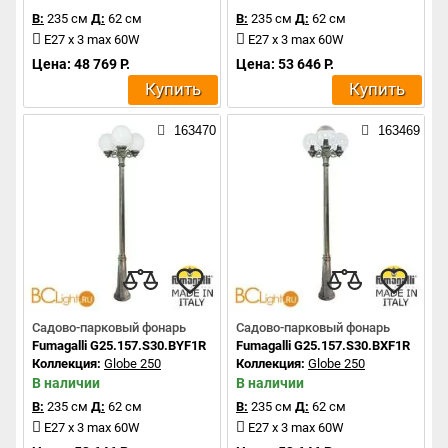
В:
235 см
Д:
62 см
В:
235 см
Д:
62 см
E27 x 3 max 60W
E27 x 3 max 60W
Цена: 48 769 Р.
Цена: 53 646 Р.
Купить
Купить
163470
163469
Садово-парковый фонарь
Садово-парковый фонарь
Fumagalli G25.157.S30.BYF1R
Fumagalli G25.157.S30.BXF1R
Коллекция:
Globe 250
Коллекция:
Globe 250
В наличии
В наличии
В:
235 см
Д:
62 см
В:
235 см
Д:
62 см
E27 x 3 max 60W
E27 x 3 max 60W