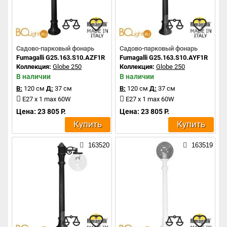
Садово-парковый фонарь
Садово-парковый фонарь
Fumagalli G25.163.S10.AZF1R
Fumagalli G25.163.S10.AYF1R
Коллекция:
Globe 250
Коллекция:
Globe 250
В наличии
В наличии
В:
120 см
Д:
37 см
В:
120 см
Д:
37 см
E27 x 1 max 60W
E27 x 1 max 60W
Цена: 23 805 Р.
Цена: 23 805 Р.
Купить
Купить
163520
163519