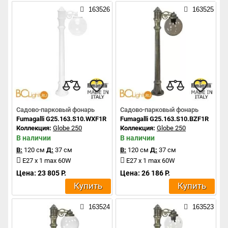
163526
163525
Садово-парковый фонарь
Садово-парковый фонарь
Fumagalli G25.163.S10.WXF1R
Fumagalli G25.163.S10.BZF1R
Коллекция:
Globe 250
Коллекция:
Globe 250
В наличии
В наличии
В:
120 см
Д:
37 см
В:
120 см
Д:
37 см
E27 x 1 max 60W
E27 x 1 max 60W
Цена: 23 805 Р.
Цена: 26 186 Р.
Купить
Купить
163524
163523