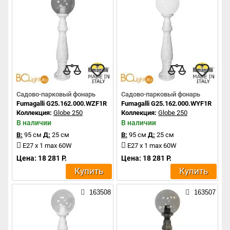
Садово-парковый фонарь
Садово-парковый фонарь
Fumagalli G25.162.000.WZF1R
Fumagalli G25.162.000.WYF1R
Коллекция:
Globe 250
Коллекция:
Globe 250
В наличии
В наличии
В:
95 см
Д:
25 см
В:
95 см
Д:
25 см
E27 x 1 max 60W
E27 x 1 max 60W
Цена: 18 281 Р.
Цена: 18 281 Р.
Купить
Купить
163508
163507