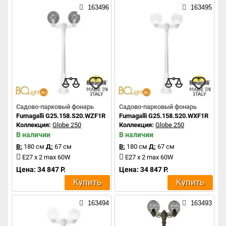
163496
163495
Садово-парковый фонарь
Садово-парковый фонарь
Fumagalli G25.158.S20.WZF1R
Fumagalli G25.158.S20.WXF1R
Коллекция:
Globe 250
Коллекция:
Globe 250
В наличии
В наличии
В:
180 см
Д:
67 см
В:
180 см
Д:
67 см
E27 x 2 max 60W
E27 x 2 max 60W
Цена: 34 847 Р.
Цена: 34 847 Р.
Купить
Купить
163494
163493