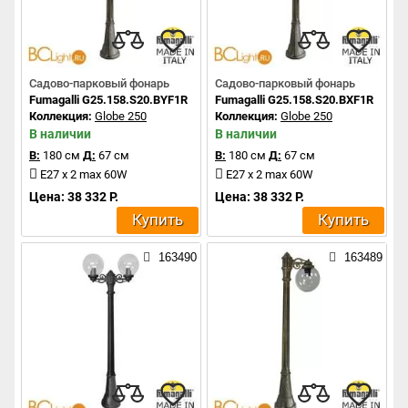
Садово-парковый фонарь
Садово-парковый фонарь
Fumagalli G25.158.S20.BYF1R
Fumagalli G25.158.S20.BXF1R
Коллекция:
Globe 250
Коллекция:
Globe 250
В наличии
В наличии
В:
180 см
Д:
67 см
В:
180 см
Д:
67 см
E27 x 2 max 60W
E27 x 2 max 60W
Цена: 38 332 Р.
Цена: 38 332 Р.
Купить
Купить
163490
163489