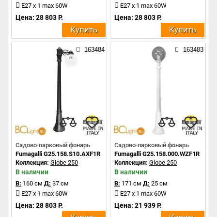
E27 x 1 max 60W
E27 x 1 max 60W
Цена: 28 803 Р.
Цена: 28 803 Р.
Купить
Купить
163484
163483
Садово-парковый фонарь
Садово-парковый фонарь
Fumagalli G25.158.S10.AXF1R
Fumagalli G25.158.000.WZF1R
Коллекция:
Globe 250
Коллекция:
Globe 250
В наличии
В наличии
В:
160 см
Д:
37 см
В:
171 см
Д:
25 см
E27 x 1 max 60W
E27 x 1 max 60W
Цена: 28 803 Р.
Цена: 21 939 Р.