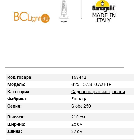
Код товара:
163442
Модель:
G25.157.S10.AXF1R
Категория:
Садово-парковые фонари
Фабрика:
Fumagalli
Серия:
Globe 250
Высота:
210 см
Ширина:
25 см
Длина:
37 см