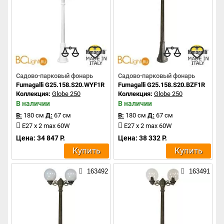
Садово-парковый фонарь
Садово-парковый фонарь
Fumagalli G25.158.S20.WYF1R
Fumagalli G25.158.S20.BZF1R
Коллекция:
Globe 250
Коллекция:
Globe 250
В наличии
В наличии
В:
180 см
Д:
67 см
В:
180 см
Д:
67 см
E27 x 2 max 60W
E27 x 2 max 60W
Цена: 34 847 Р.
Цена: 38 332 Р.
Купить
Купить
163492
163491