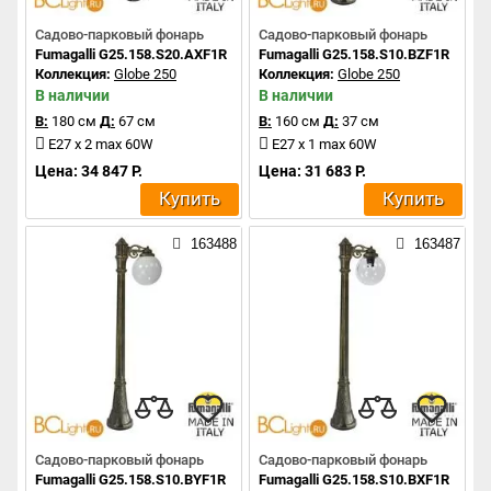
Садово-парковый фонарь
Садово-парковый фонарь
Fumagalli G25.158.S20.AXF1R
Fumagalli G25.158.S10.BZF1R
Коллекция:
Globe 250
Коллекция:
Globe 250
В наличии
В наличии
В:
180 см
Д:
67 см
В:
160 см
Д:
37 см
E27 x 2 max 60W
E27 x 1 max 60W
Цена: 34 847 Р.
Цена: 31 683 Р.
Купить
Купить
163488
163487
Садово-парковый фонарь
Садово-парковый фонарь
Fumagalli G25.158.S10.BYF1R
Fumagalli G25.158.S10.BXF1R