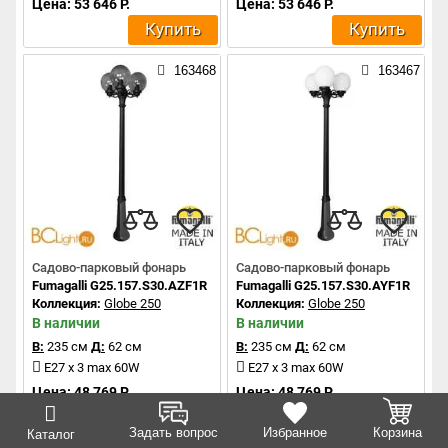
Цена: 53 646 Р.
Цена: 53 646 Р.
Купить
Купить
163468
163467
Садово-парковый фонарь
Садово-парковый фонарь
Fumagalli G25.157.S30.AZF1R
Fumagalli G25.157.S30.AYF1R
Коллекция:
Globe 250
Коллекция:
Globe 250
В наличии
В наличии
В:
235 см
Д:
62 см
В:
235 см
Д:
62 см
E27 x 3 max 60W
E27 x 3 max 60W
Цена: 48 769 Р.
Цена: 48 769 Р.
Купить
Купить
Задать вопрос
Избранное
Корзина
Каталог