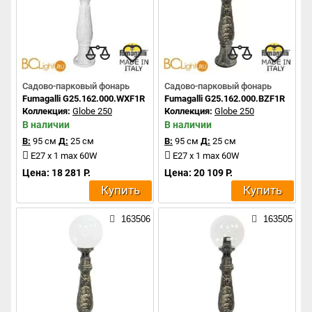
Садово-парковый фонарь
Садово-парковый фонарь
Fumagalli G25.162.000.WXF1R
Fumagalli G25.162.000.BZF1R
Коллекция:
Globe 250
Коллекция:
Globe 250
В наличии
В наличии
В:
95 см
Д:
25 см
В:
95 см
Д:
25 см
E27 x 1 max 60W
E27 x 1 max 60W
Цена: 18 281 Р.
Цена: 20 109 Р.
Купить
Купить
163506
163505