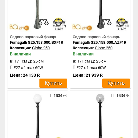
Садово-парковый фонарь
Садово-парковый фонарь
Fumagalli G25.158.000.BXF1R
Fumagalli G25.158.000.AZF1R
Коллекция:
Globe 250
Коллекция:
Globe 250
В наличии
В наличии
В:
171 см
Д:
25 см
В:
171 см
Д:
25 см
E27 x 1 max 60W
E27 x 1 max 60W
Цена: 24 133 Р.
Цена: 21 939 Р.
Купить
Купить
163476
163475