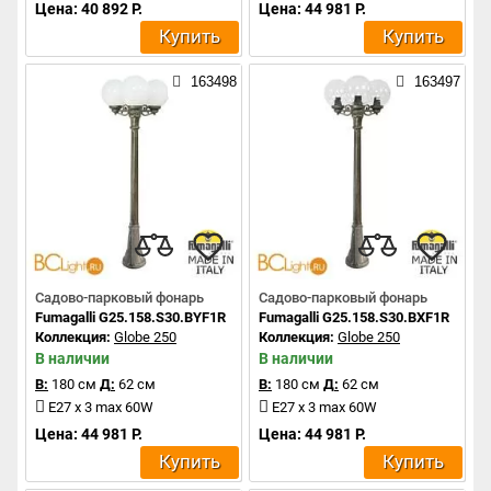
Цена: 40 892 Р.
Цена: 44 981 Р.
Купить
Купить
163498
163497
Садово-парковый фонарь
Садово-парковый фонарь
Fumagalli G25.158.S30.BYF1R
Fumagalli G25.158.S30.BXF1R
Коллекция:
Globe 250
Коллекция:
Globe 250
В наличии
В наличии
В:
180 см
Д:
62 см
В:
180 см
Д:
62 см
E27 x 3 max 60W
E27 x 3 max 60W
Цена: 44 981 Р.
Цена: 44 981 Р.
Купить
Купить