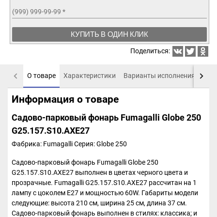
(999) 999-99-99
*
КУПИТЬ В ОДИН КЛИК
Поделиться:
О товаре
Характеристики
Варианты исполнения
Пох
Информация о товаре
Садово-парковый фонарь Fumagalli Globe 250
G25.157.S10.AXE27
Фабрика: Fumagalli
Серия: Globe 250
Садово-парковый фонарь Fumagalli Globe 250
G25.157.S10.AXE27 выполнен в цветах черного цвета и
прозрачные. Fumagalli G25.157.S10.AXE27 рассчитан на 1
лампу с цоколем E27 и мощностью 60W. Габариты модели
следующие: высота 210 см, ширина 25 см, длина 37 см.
Садово-парковый фонарь выполнен в стилях: классика; и