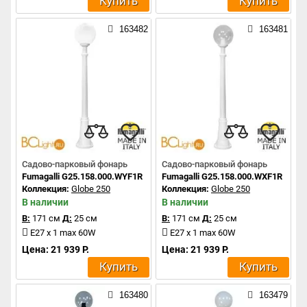
Купить
Купить
163482
163481
Садово-парковый фонарь
Садово-парковый фонарь
Fumagalli G25.158.000.WYF1R
Fumagalli G25.158.000.WXF1R
Коллекция:
Globe 250
Коллекция:
Globe 250
В наличии
В наличии
В:
171 см
Д:
25 см
В:
171 см
Д:
25 см
E27 x 1 max 60W
E27 x 1 max 60W
Цена: 21 939 Р.
Цена: 21 939 Р.
Купить
Купить
163480
163479