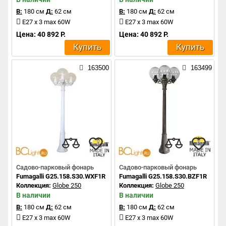
В:
180 см
Д:
62 см
В:
180 см
Д:
62 см
E27 x 3 max 60W
E27 x 3 max 60W
Цена: 40 892 Р.
Цена: 40 892 Р.
Купить
Купить
163500
163499
Садово-парковый фонарь
Садово-парковый фонарь
Fumagalli G25.158.S30.WXF1R
Fumagalli G25.158.S30.BZF1R
Коллекция:
Globe 250
Коллекция:
Globe 250
В наличии
В наличии
В:
180 см
Д:
62 см
В:
180 см
Д:
62 см
E27 x 3 max 60W
E27 x 3 max 60W