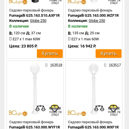
Садово-парковый фонарь
Садово-парковый фонарь
Fumagalli G25.163.S10.AXF1R
Fumagalli G25.163.000.WZF1R
Коллекция:
Globe 250
Коллекция:
Globe 250
В наличии
В наличии
В:
120 см
Д:
37 см
В:
135 см
Д:
25 см
E27 x 1 max 60W
E27 x 1 max 60W
Цена: 23 805 Р.
Цена: 16 942 Р.
Купить
Купить
163518
163517
Садово-парковый фонарь
Садово-парковый фонарь
Fumagalli G25.163.000.WYF1R
Fumagalli G25.163.000.WXF1R