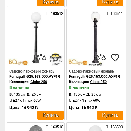
Купить
Купить
163512
163511
Садово-парковый фонарь
Садово-парковый фонарь
Fumagalli G25.163.000.AYF1R
Fumagalli G25.163.000.AXF1R
Коллекция:
Globe 250
Коллекция:
Globe 250
В наличии
В наличии
В:
135 см
Д:
25 см
В:
135 см
Д:
25 см
E27 x 1 max 60W
E27 x 1 max 60W
Цена: 16 942 Р.
Цена: 16 942 Р.
Купить
Купить
163510
163509