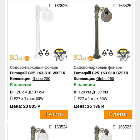
163526
163525
Садово-парковый фонарь
Садово-парковый фонарь
Fumagalli G25.163.S10.WXF1R
Fumagalli G25.163.S10.BZF1R
Коллекция:
Globe 250
Коллекция:
Globe 250
В наличии
В наличии
В:
120 см
Д:
37 см
В:
120 см
Д:
37 см
E27 x 1 max 60W
E27 x 1 max 60W
Цена: 23 805 Р.
Цена: 26 186 Р.
Купить
Купить
163524
163523