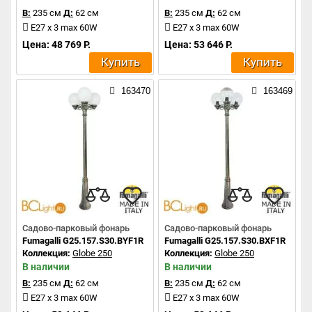
В:
235 см
Д:
62 см
В:
235 см
Д:
62 см
E27 x 3 max 60W
E27 x 3 max 60W
Цена: 48 769 Р.
Цена: 53 646 Р.
Купить
Купить
163470
163469
Садово-парковый фонарь
Садово-парковый фонарь
Fumagalli G25.157.S30.BYF1R
Fumagalli G25.157.S30.BXF1R
Коллекция:
Globe 250
Коллекция:
Globe 250
В наличии
В наличии
В:
235 см
Д:
62 см
В:
235 см
Д:
62 см
E27 x 3 max 60W
E27 x 3 max 60W