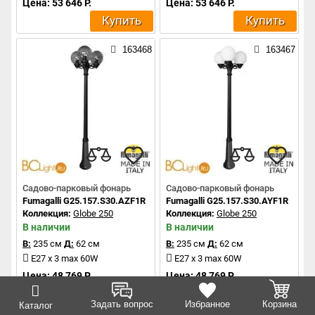
Цена: 53 646 Р.
Цена: 53 646 Р.
Купить
Купить
163468
163467
Садово-парковый фонарь
Садово-парковый фонарь
Fumagalli G25.157.S30.AZF1R
Fumagalli G25.157.S30.AYF1R
Коллекция:
Globe 250
Коллекция:
Globe 250
В наличии
В наличии
В:
235 см
Д:
62 см
В:
235 см
Д:
62 см
E27 x 3 max 60W
E27 x 3 max 60W
Цена: 48 769 Р.
Цена: 48 769 Р.
Купить
Купить
Задать вопрос
Избранное
Корзина
Каталог