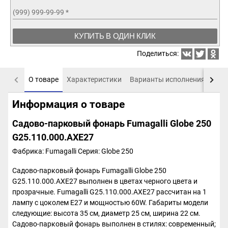
(999) 999-99-99
*
КУПИТЬ В ОДИН КЛИК
Поделиться:
О товаре
Характеристики
Варианты исполнения
Пох
Информация о товаре
Садово-парковый фонарь Fumagalli Globe 250
G25.110.000.AXE27
Фабрика: Fumagalli
Серия: Globe 250
Садово-парковый фонарь Fumagalli Globe 250
G25.110.000.AXE27 выполнен в цветах черного цвета и
прозрачные. Fumagalli G25.110.000.AXE27 рассчитан на 1
лампу с цоколем E27 и мощностью 60W. Габариты модели
следующие: высота 35 см, диаметр 25 см, ширина 22 см.
Садово-парковый фонарь выполнен в стилях: современный;