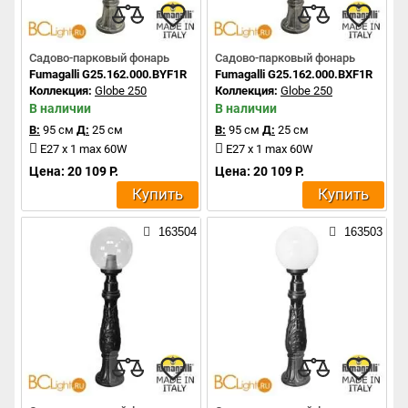
Садово-парковый фонарь
Садово-парковый фонарь
Fumagalli G25.162.000.BYF1R
Fumagalli G25.162.000.BXF1R
Коллекция:
Globe 250
Коллекция:
Globe 250
В наличии
В наличии
В:
95 см
Д:
25 см
В:
95 см
Д:
25 см
E27 x 1 max 60W
E27 x 1 max 60W
Цена: 20 109 Р.
Цена: 20 109 Р.
Купить
Купить
163504
163503