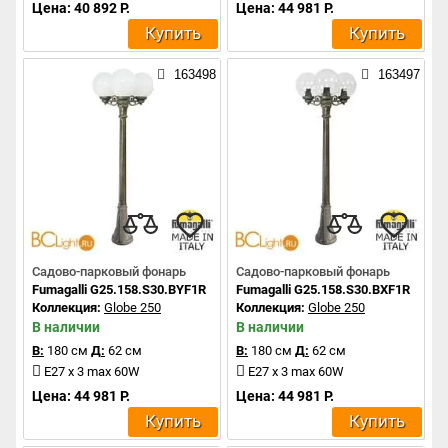
Цена: 40 892 Р.
Цена: 44 981 Р.
Купить
Купить
163498
163497
Садово-парковый фонарь
Садово-парковый фонарь
Fumagalli G25.158.S30.BYF1R
Fumagalli G25.158.S30.BXF1R
Коллекция:
Globe 250
Коллекция:
Globe 250
В наличии
В наличии
В:
180 см
Д:
62 см
В:
180 см
Д:
62 см
E27 x 3 max 60W
E27 x 3 max 60W
Цена: 44 981 Р.
Цена: 44 981 Р.
Купить
Купить