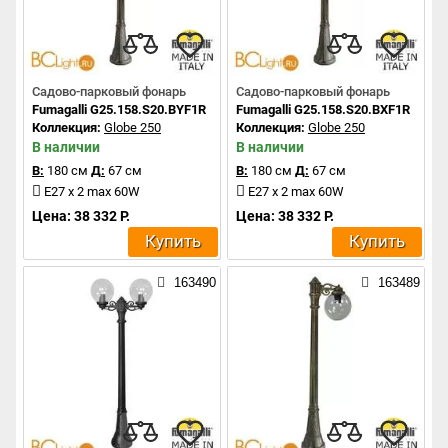
Садово-парковый фонарь
Садово-парковый фонарь
Fumagalli G25.158.S20.BYF1R
Fumagalli G25.158.S20.BXF1R
Коллекция:
Globe 250
Коллекция:
Globe 250
В наличии
В наличии
В:
180 см
Д:
67 см
В:
180 см
Д:
67 см
E27 x 2 max 60W
E27 x 2 max 60W
Цена: 38 332 Р.
Цена: 38 332 Р.
Купить
Купить
163490
163489