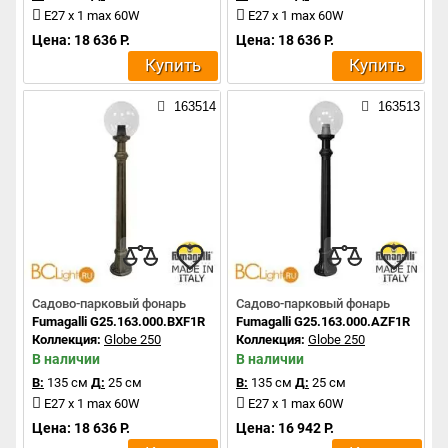
E27 x 1 max 60W
E27 x 1 max 60W
Цена: 18 636 Р.
Цена: 18 636 Р.
Купить
Купить
163514
163513
Садово-парковый фонарь
Садово-парковый фонарь
Fumagalli G25.163.000.BXF1R
Fumagalli G25.163.000.AZF1R
Коллекция:
Globe 250
Коллекция:
Globe 250
В наличии
В наличии
В:
135 см
Д:
25 см
В:
135 см
Д:
25 см
E27 x 1 max 60W
E27 x 1 max 60W
Цена: 18 636 Р.
Цена: 16 942 Р.