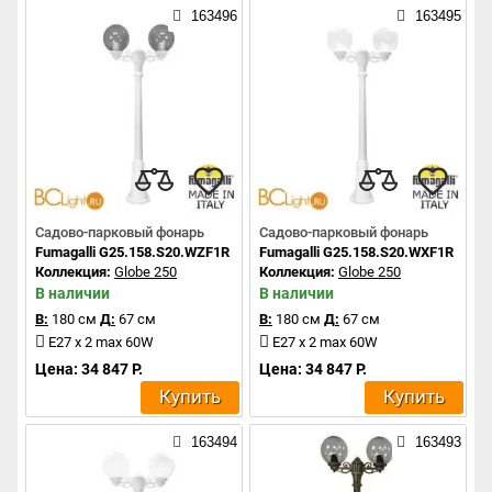
163496
163495
Садово-парковый фонарь
Садово-парковый фонарь
Fumagalli G25.158.S20.WZF1R
Fumagalli G25.158.S20.WXF1R
Коллекция:
Globe 250
Коллекция:
Globe 250
В наличии
В наличии
В:
180 см
Д:
67 см
В:
180 см
Д:
67 см
E27 x 2 max 60W
E27 x 2 max 60W
Цена: 34 847 Р.
Цена: 34 847 Р.
Купить
Купить
163494
163493