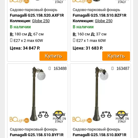
Садово-парковый фонарь
Садово-парковый фонарь
Fumagalli G25.158.S20.AXF1R
Fumagalli G25.158.S10.BZF1R
Коллекция:
Globe 250
Коллекция:
Globe 250
В наличии
В наличии
В:
180 см
Д:
67 см
В:
160 см
Д:
37 см
E27 x 2 max 60W
E27 x 1 max 60W
Цена: 34 847 Р.
Цена: 31 683 Р.
Купить
Купить
163488
163487
Садово-парковый фонарь
Садово-парковый фонарь
Fumagalli G25.158.S10.BYF1R
Fumagalli G25.158.S10.BXF1R