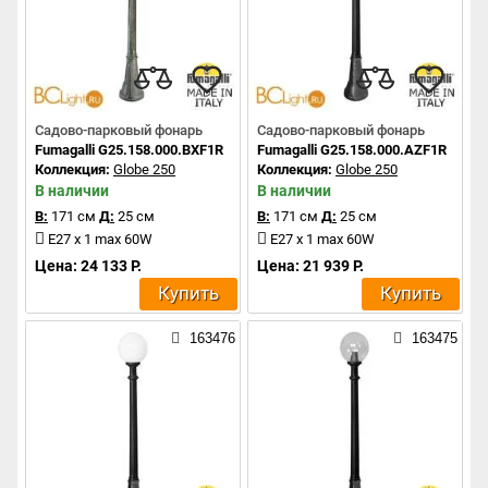
Садово-парковый фонарь
Садово-парковый фонарь
Fumagalli G25.158.000.BXF1R
Fumagalli G25.158.000.AZF1R
Коллекция:
Globe 250
Коллекция:
Globe 250
В наличии
В наличии
В:
171 см
Д:
25 см
В:
171 см
Д:
25 см
E27 x 1 max 60W
E27 x 1 max 60W
Цена: 24 133 Р.
Цена: 21 939 Р.
Купить
Купить
163476
163475