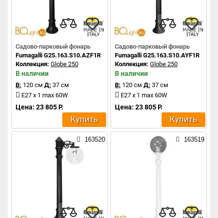
Садово-парковый фонарь
Садово-парковый фонарь
Fumagalli G25.163.S10.AZF1R
Fumagalli G25.163.S10.AYF1R
Коллекция:
Globe 250
Коллекция:
Globe 250
В наличии
В наличии
В:
120 см
Д:
37 см
В:
120 см
Д:
37 см
E27 x 1 max 60W
E27 x 1 max 60W
Цена: 23 805 Р.
Цена: 23 805 Р.
Купить
Купить
163520
163519