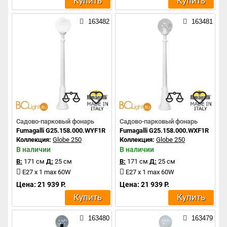
Купить
Купить
163482
163481
Садово-парковый фонарь
Садово-парковый фонарь
Fumagalli G25.158.000.WYF1R
Fumagalli G25.158.000.WXF1R
Коллекция:
Globe 250
Коллекция:
Globe 250
В наличии
В наличии
В:
171 см
Д:
25 см
В:
171 см
Д:
25 см
E27 x 1 max 60W
E27 x 1 max 60W
Цена: 21 939 Р.
Цена: 21 939 Р.
Купить
Купить
163480
163479