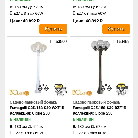
В:
180 см
Д:
62 см
В:
180 см
Д:
62 см
E27 x 3 max 60W
E27 x 3 max 60W
Цена: 40 892 Р.
Цена: 40 892 Р.
Купить
Купить
163500
163499
Садово-парковый фонарь
Садово-парковый фонарь
Fumagalli G25.158.S30.WXF1R
Fumagalli G25.158.S30.BZF1R
Коллекция:
Globe 250
Коллекция:
Globe 250
В наличии
В наличии
В:
180 см
Д:
62 см
В:
180 см
Д:
62 см
E27 x 3 max 60W
E27 x 3 max 60W