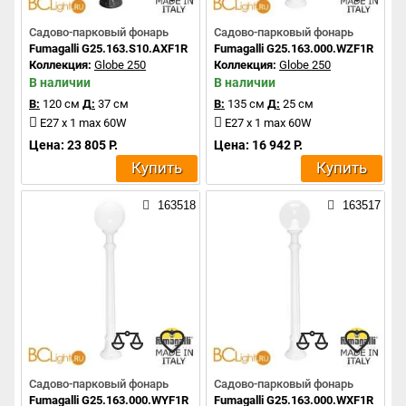
Садово-парковый фонарь
Садово-парковый фонарь
Fumagalli G25.163.S10.AXF1R
Fumagalli G25.163.000.WZF1R
Коллекция:
Globe 250
Коллекция:
Globe 250
В наличии
В наличии
В:
120 см
Д:
37 см
В:
135 см
Д:
25 см
E27 x 1 max 60W
E27 x 1 max 60W
Цена: 23 805 Р.
Цена: 16 942 Р.
Купить
Купить
163518
163517
Садово-парковый фонарь
Садово-парковый фонарь
Fumagalli G25.163.000.WYF1R
Fumagalli G25.163.000.WXF1R