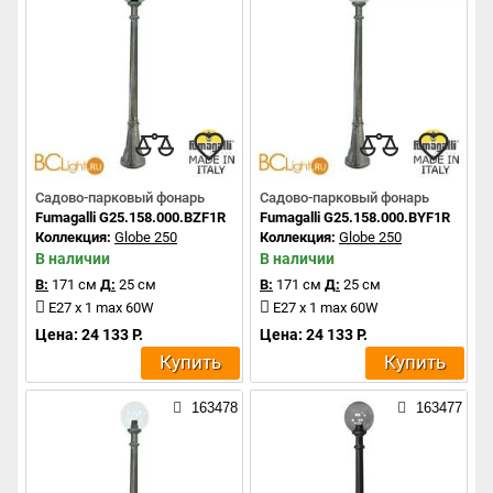
Садово-парковый фонарь
Садово-парковый фонарь
Fumagalli G25.158.000.BZF1R
Fumagalli G25.158.000.BYF1R
Коллекция:
Globe 250
Коллекция:
Globe 250
В наличии
В наличии
В:
171 см
Д:
25 см
В:
171 см
Д:
25 см
E27 x 1 max 60W
E27 x 1 max 60W
Цена: 24 133 Р.
Цена: 24 133 Р.
Купить
Купить
163478
163477