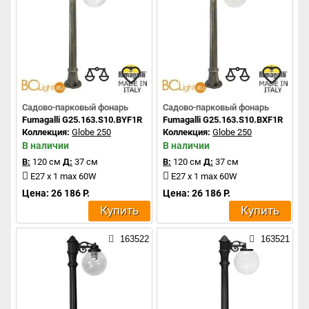
Садово-парковый фонарь
Садово-парковый фонарь
Fumagalli G25.163.S10.BYF1R
Fumagalli G25.163.S10.BXF1R
Коллекция:
Globe 250
Коллекция:
Globe 250
В наличии
В наличии
В:
120 см
Д:
37 см
В:
120 см
Д:
37 см
E27 x 1 max 60W
E27 x 1 max 60W
Цена: 26 186 Р.
Цена: 26 186 Р.
Купить
Купить
163522
163521