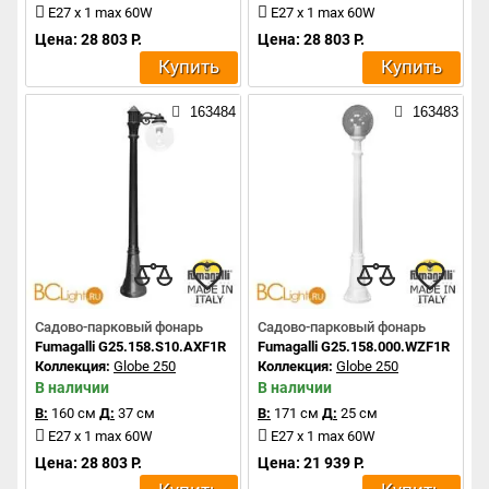
E27 x 1 max 60W
E27 x 1 max 60W
Цена: 28 803 Р.
Цена: 28 803 Р.
Купить
Купить
163484
163483
Садово-парковый фонарь
Садово-парковый фонарь
Fumagalli G25.158.S10.AXF1R
Fumagalli G25.158.000.WZF1R
Коллекция:
Globe 250
Коллекция:
Globe 250
В наличии
В наличии
В:
160 см
Д:
37 см
В:
171 см
Д:
25 см
E27 x 1 max 60W
E27 x 1 max 60W
Цена: 28 803 Р.
Цена: 21 939 Р.