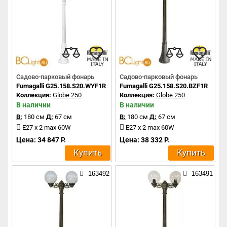
Садово-парковый фонарь
Садово-парковый фонарь
Fumagalli G25.158.S20.WYF1R
Fumagalli G25.158.S20.BZF1R
Коллекция:
Globe 250
Коллекция:
Globe 250
В наличии
В наличии
В:
180 см
Д:
67 см
В:
180 см
Д:
67 см
E27 x 2 max 60W
E27 x 2 max 60W
Цена: 34 847 Р.
Цена: 38 332 Р.
Купить
Купить
163492
163491