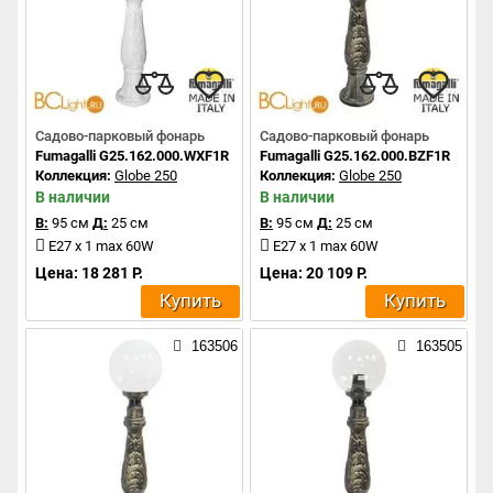
Садово-парковый фонарь
Садово-парковый фонарь
Fumagalli G25.162.000.WXF1R
Fumagalli G25.162.000.BZF1R
Коллекция:
Globe 250
Коллекция:
Globe 250
В наличии
В наличии
В:
95 см
Д:
25 см
В:
95 см
Д:
25 см
E27 x 1 max 60W
E27 x 1 max 60W
Цена: 18 281 Р.
Цена: 20 109 Р.
Купить
Купить
163506
163505