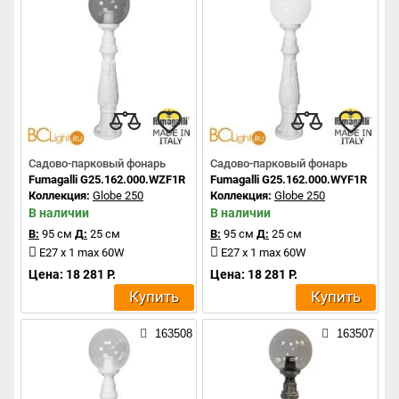
Садово-парковый фонарь
Садово-парковый фонарь
Fumagalli G25.162.000.WZF1R
Fumagalli G25.162.000.WYF1R
Коллекция:
Globe 250
Коллекция:
Globe 250
В наличии
В наличии
В:
95 см
Д:
25 см
В:
95 см
Д:
25 см
E27 x 1 max 60W
E27 x 1 max 60W
Цена: 18 281 Р.
Цена: 18 281 Р.
Купить
Купить
163508
163507