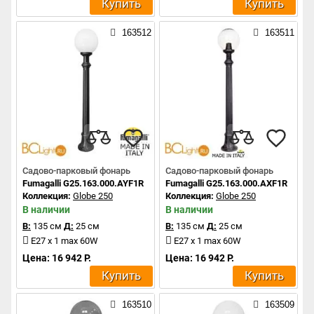
Купить
Купить
163512
163511
Садово-парковый фонарь
Садово-парковый фонарь
Fumagalli G25.163.000.AYF1R
Fumagalli G25.163.000.AXF1R
Коллекция:
Globe 250
Коллекция:
Globe 250
В наличии
В наличии
В:
135 см
Д:
25 см
В:
135 см
Д:
25 см
E27 x 1 max 60W
E27 x 1 max 60W
Цена: 16 942 Р.
Цена: 16 942 Р.
Купить
Купить
163510
163509