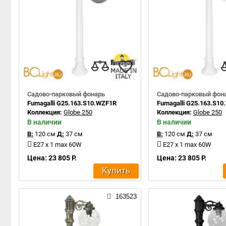
Садово-парковый фонарь
Садово-парковый фон
Fumagalli G25.163.S10.WZF1R
Fumagalli G25.163.S1
Коллекция:
Globe 250
Коллекция:
Globe 250
В наличии
В наличии
В:
120 см
Д:
37 см
В:
120 см
Д:
37 см
E27 x 1 max 60W
E27 x 1 max 60W
Цена: 23 805 Р.
Цена: 23 805 Р.
Купить
163523