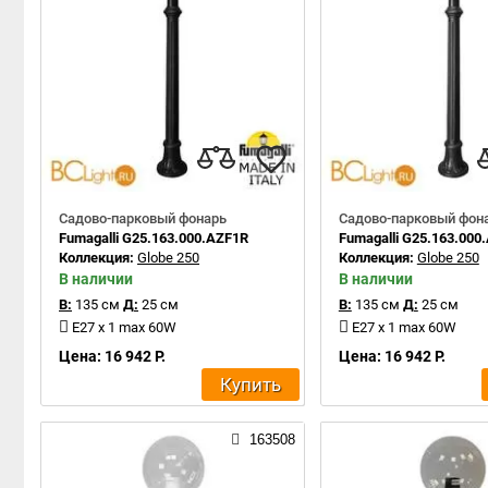
Садово-парковый фонарь
Садово-парковый фон
Fumagalli G25.163.000.AZF1R
Fumagalli G25.163.000
Коллекция:
Globe 250
Коллекция:
Globe 250
В наличии
В наличии
В:
135 см
Д:
25 см
В:
135 см
Д:
25 см
E27 x 1 max 60W
E27 x 1 max 60W
Цена: 16 942 Р.
Цена: 16 942 Р.
Купить
163508