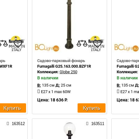
арь
Садово-парковый фонарь
Садово-пар
.WXF1R
Fumagalli G25.163.000.BZF1R
Fumagalli G
Коллекция:
Globe 250
Коллекция
В наличии
В наличии
В:
135 см
Д:
25 см
В:
135 см
Д
E27 x 1 max 60W
E27 x 1 m
Цена: 18 636 Р.
Цена: 18 6
Купить
Купить
163512
163511