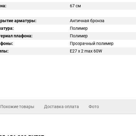
на:
67 см
рытие арматуры:
Античная бронза
атура:
Полимер
ериал плафона:
Полимер
афоны:
Прозрачный полимер
мпы:
E27 x 2 max 60W
Похожие товары
Доставка оплата
Фото