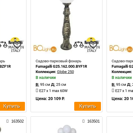
арь
Садово-парковый фонарь
Садово-пар
.BZF1R
Fumagalli G25.162.000.BYF1R
Fumagalli G
Коллекция:
Globe 250
Коллекция
В наличии
В наличии
В:
95 см
Д:
25 см
В:
95 см
Д:
E27 x 1 max 60W
E27 x 1 m
Цена: 20 109 Р.
Цена: 20 1
Купить
Купить
163502
163501