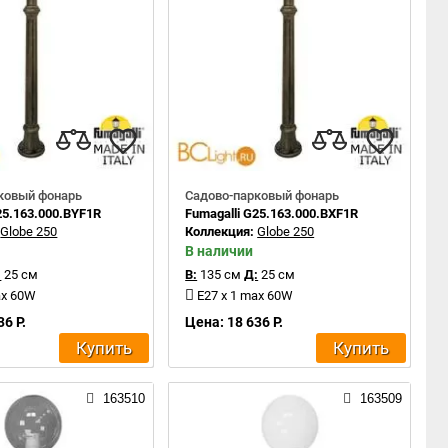
ковый фонарь
Садово-парковый фонарь
25.163.000.BYF1R
Fumagalli G25.163.000.BXF1R
:
Globe 250
Коллекция:
Globe 250
В наличии
:
25 см
В:
135 см
Д:
25 см
ax 60W
E27 x 1 max 60W
36 Р.
Цена: 18 636 Р.
Купить
Купить
163510
163509