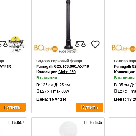
арь
Садово-парковый фонарь
Садово-пар
.AYF1R
Fumagalli G25.163.000.AXF1R
Fumagalli 
Коллекция:
Globe 250
Коллекция
В наличии
В наличии
В:
135 см
Д:
25 см
В:
95 см
Д:
E27 x 1 max 60W
E27 x 1 m
Цена: 16 942 Р.
Цена: 18 2
Купить
Купить
163507
163506