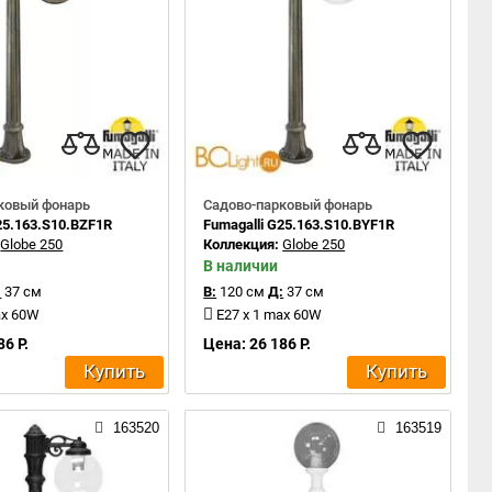
ковый фонарь
Садово-парковый фонарь
25.163.S10.BZF1R
Fumagalli G25.163.S10.BYF1R
:
Globe 250
Коллекция:
Globe 250
В наличии
:
37 см
В:
120 см
Д:
37 см
ax 60W
E27 x 1 max 60W
86 Р.
Цена: 26 186 Р.
Купить
Купить
163520
163519