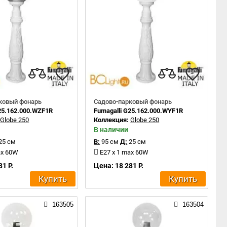
ковый фонарь
Садово-парковый фонарь
G25.162.000.WZF1R
Fumagalli G25.162.000.WYF1R
:
Globe 250
Коллекция:
Globe 250
В наличии
25 см
В:
95 см
Д:
25 см
ax 60W
E27 x 1 max 60W
81 Р.
Цена: 18 281 Р.
Купить
Купить
163505
163504