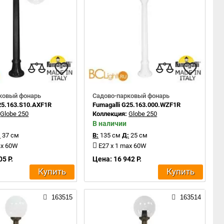
ковый фонарь
Садово-парковый фонарь
25.163.S10.AXF1R
Fumagalli G25.163.000.WZF1R
:
Globe 250
Коллекция:
Globe 250
В наличии
:
37 см
В:
135 см
Д:
25 см
ax 60W
E27 x 1 max 60W
05 Р.
Цена: 16 942 Р.
Купить
Купить
163515
163514