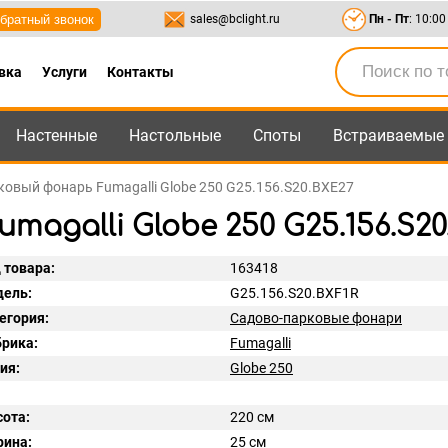
братный звонок
sales@bclight.ru
Пн - Пт
: 10:00
вка
Услуги
Контакты
Настенные
Настольные
Споты
Встраиваемые
-95
,
8-800-550-95-45
sales@bclight.ru
овый фонарь Fumagalli Globe 250 G25.156.S20.BXE27
agalli Globe 250 G25.156.S20
 товара:
163418
ель:
G25.156.S20.BXF1R
егория:
Садово-парковые фонари
рика:
Fumagalli
ия:
Globe 250
ота:
220 см
ина:
25 см