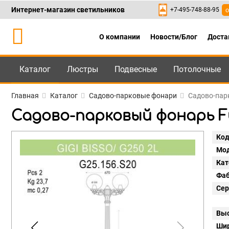
Интернет-магазин светильников
+7-495-748-88-95
о
О компании
Новости/Блог
Доста
Каталог
Люстры
Подвесные
Потолочные
Каталог
+7-495-748-88
Главная
Каталог
Садово-парковые фонари
Садово-парк
Садово-парковый фонарь Fum
Код
Мод
Кат
Фаб
Сер
Выс
Шир