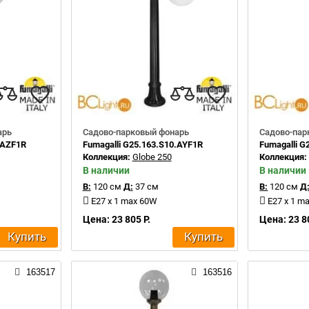
арь
Садово-парковый фонарь
Садово-пар
.AZF1R
Fumagalli G25.163.S10.AYF1R
Fumagalli G
Коллекция:
Globe 250
Коллекция
В наличии
В наличии
В:
120 см
Д:
37 см
В:
120 см
Д
E27 x 1 max 60W
E27 x 1 m
Цена: 23 805 Р.
Цена: 23 8
Купить
Купить
163517
163516