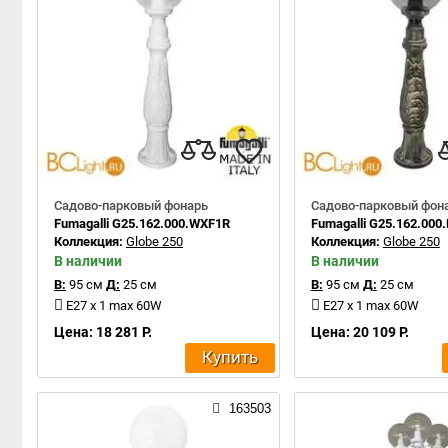
Садово-парковый фонарь
Садово-парковый фон
Fumagalli G25.162.000.WXF1R
Fumagalli G25.162.000
Коллекция:
Globe 250
Коллекция:
Globe 250
В наличии
В наличии
В:
95 см
Д:
25 см
В:
95 см
Д:
25 см
E27 x 1 max 60W
E27 x 1 max 60W
Цена: 18 281 Р.
Цена: 20 109 Р.
Купить
163503