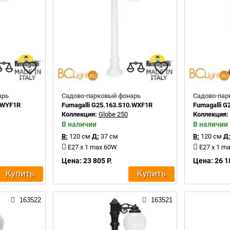
арь
Садово-парковый фонарь
Садово-пар
0.WYF1R
Fumagalli G25.163.S10.WXF1R
Fumagalli G
Коллекция:
Globe 250
Коллекция
В наличии
В наличии
В:
120 см
Д:
37 см
В:
120 см
Д
E27 x 1 max 60W
E27 x 1 m
Цена: 23 805 Р.
Цена: 26 1
Купить
Купить
163522
163521