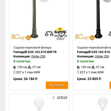
Садово-парковый фонарь
Садово-парковый фон
Fumagalli G25.163.S10.BXF1R
Fumagalli G25.163.S10
Коллекция:
Globe 250
Коллекция:
Globe 250
В наличии
В наличии
В:
120 см
Д:
37 см
В:
120 см
Д:
37 см
E27 x 1 max 60W
E27 x 1 max 60W
Цена: 26 186 Р.
Цена: 23 805 Р.
Купить
163518