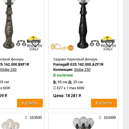
ковый фонарь
Садово-парковый фонарь
25.162.000.BXF1R
Fumagalli G25.162.000.AZF1R
:
Globe 250
Коллекция:
Globe 250
В наличии
25 см
В:
95 см
Д:
25 см
ax 60W
E27 x 1 max 60W
09 Р.
Цена: 18 281 Р.
Купить
Купить
163500
163499