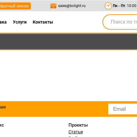
братный звонок
sales@bclight.ru
Пн - Пт
: 10:00
вка
Услуги
Контакты
-95
,
8-800-550-95-45
sales@bclight.ru
ния
ис
Проекты
Статьи