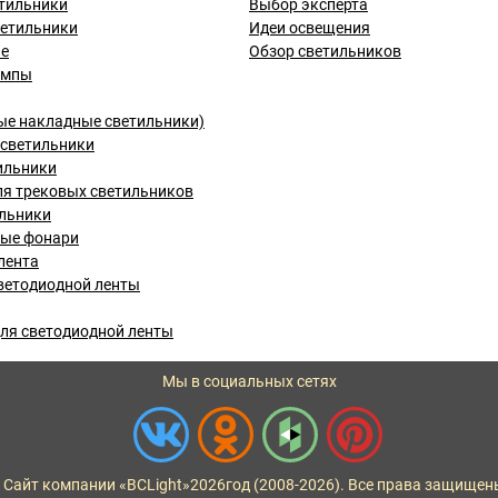
тильники
Выбор эксперта
ветильники
Идеи освещения
ые
Обзор светильников
ампы
ые накладные светильники)
светильники
ильники
я трековых светильников
льники
вые фонари
лента
ветодиодной ленты
ля светодиодной ленты
Мы в социальных сетях
 Сайт компании «BCLight»
2026
год (2008-2026). Все права защищен