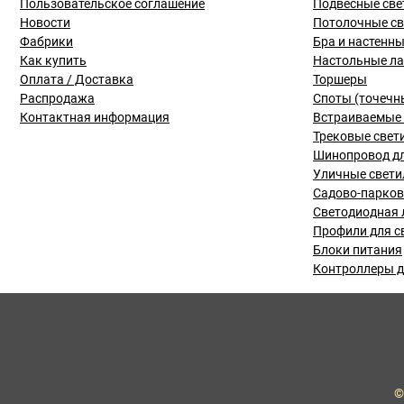
Пользовательское соглашение
Подвесные све
Новости
Потолочные с
Фабрики
Бра и настенн
Как купить
Настольные л
Оплата / Доставка
Торшеры
Распродажа
Споты (точечн
Контактная информация
Встраиваемые 
Трековые свет
Шинопровод дл
Уличные свети
Садово-парко
Светодиодная 
Профили для с
Блоки питания
Контроллеры д
©