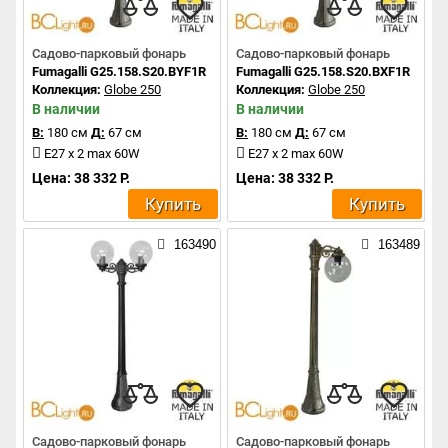
Садово-парковый фонарь
Садово-парковый фонарь
Fumagalli G25.158.S20.BYF1R
Fumagalli G25.158.S20.BXF1R
Коллекция:
Globe 250
Коллекция:
Globe 250
В наличии
В наличии
В:
180 см
Д:
67 см
В:
180 см
Д:
67 см
E27 x 2 max 60W
E27 x 2 max 60W
Цена: 38 332 Р.
Цена: 38 332 Р.
Купить
Купить
163490
163489
Садово-парковый фонарь
Садово-парковый фонарь