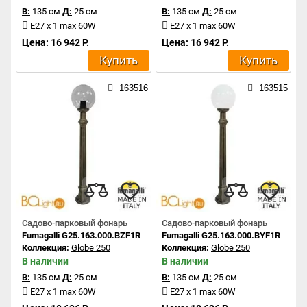
В:
135 см
Д:
25 см
В:
135 см
Д:
25 см
E27 x 1 max 60W
E27 x 1 max 60W
Цена: 16 942 Р.
Цена: 16 942 Р.
Купить
Купить
163516
163515
Садово-парковый фонарь
Садово-парковый фонарь
Fumagalli G25.163.000.BZF1R
Fumagalli G25.163.000.BYF1R
Коллекция:
Globe 250
Коллекция:
Globe 250
В наличии
В наличии
В:
135 см
Д:
25 см
В:
135 см
Д:
25 см
E27 x 1 max 60W
E27 x 1 max 60W