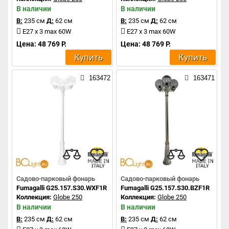
В наличии
В наличии
В:
235 см
Д:
62 см
В:
235 см
Д:
62 см
E27 x 3 max 60W
E27 x 3 max 60W
Цена: 48 769 Р.
Цена: 48 769 Р.
Купить
Купить
163472
163471
Садово-парковый фонарь
Садово-парковый фонарь
Fumagalli G25.157.S30.WXF1R
Fumagalli G25.157.S30.BZF1R
Коллекция:
Globe 250
Коллекция:
Globe 250
В наличии
В наличии
В:
235 см
Д:
62 см
В:
235 см
Д:
62 см