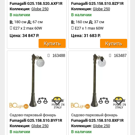
Fumagalli G25.158.S20.AXF1R
Fumagalli G25.158.S10.BZF1R
Коллекция:
Globe 250
Коллекция:
Globe 250
В наличии
В наличии
В:
180 см
Д:
67 см
В:
160 см
Д:
37 см
E27 x 2 max 60W
E27 x 1 max 60W
Цена: 34 847 Р.
Цена: 31 683 Р.
Купить
Купить
163488
163487
Садово-парковый фонарь
Садово-парковый фонарь
Fumagalli G25.158.S10.BYF1R
Fumagalli G25.158.S10.BXF1R
Коллекция:
Globe 250
Коллекция:
Globe 250
В наличии
В наличии