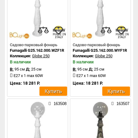
Садово-парковый фонарь
Садово-парковый фонарь
Fumagalli G25.162.000.WZF1R
Fumagalli G25.162.000.WYF1R
Коллекция:
Globe 250
Коллекция:
Globe 250
В наличии
В наличии
В:
95 см
Д:
25 см
В:
95 см
Д:
25 см
E27 x 1 max 60W
E27 x 1 max 60W
Цена: 18 281 Р.
Цена: 18 281 Р.
Купить
Купить
163508
163507