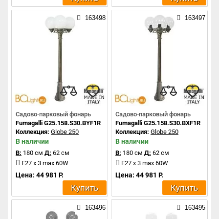
163498
163497
Садово-парковый фонарь
Садово-парковый фонарь
Fumagalli G25.158.S30.BYF1R
Fumagalli G25.158.S30.BXF1R
Коллекция:
Globe 250
Коллекция:
Globe 250
В наличии
В наличии
В:
180 см
Д:
62 см
В:
180 см
Д:
62 см
E27 x 3 max 60W
E27 x 3 max 60W
Цена: 44 981 Р.
Цена: 44 981 Р.
Купить
Купить
163496
163495