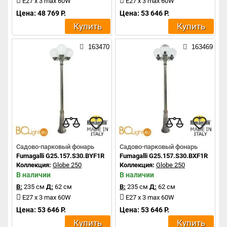
E27 x 3 max 60W
E27 x 3 max 60W
Цена: 48 769 Р.
Цена: 53 646 Р.
Купить
Купить
163470
163469
Садово-парковый фонарь
Садово-парковый фонарь
Fumagalli G25.157.S30.BYF1R
Fumagalli G25.157.S30.BXF1R
Коллекция:
Globe 250
Коллекция:
Globe 250
В наличии
В наличии
В:
235 см
Д:
62 см
В:
235 см
Д:
62 см
E27 x 3 max 60W
E27 x 3 max 60W
Цена: 53 646 Р.
Цена: 53 646 Р.
Купить
Купить