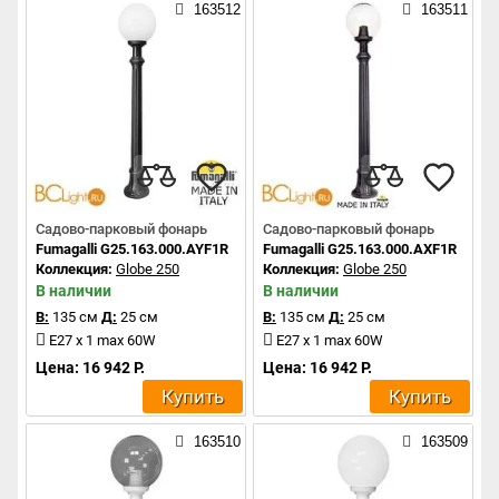
163512
163511
Садово-парковый фонарь
Садово-парковый фонарь
Fumagalli G25.163.000.AYF1R
Fumagalli G25.163.000.AXF1R
Коллекция:
Globe 250
Коллекция:
Globe 250
В наличии
В наличии
В:
135 см
Д:
25 см
В:
135 см
Д:
25 см
E27 x 1 max 60W
E27 x 1 max 60W
Цена: 16 942 Р.
Цена: 16 942 Р.
Купить
Купить
163510
163509