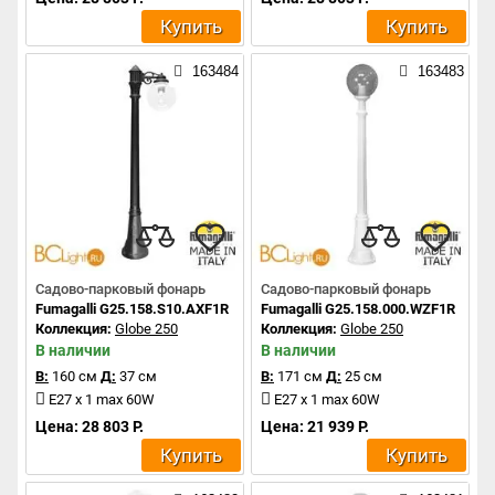
Купить
Купить
163484
163483
Садово-парковый фонарь
Садово-парковый фонарь
Fumagalli G25.158.S10.AXF1R
Fumagalli G25.158.000.WZF1R
Коллекция:
Globe 250
Коллекция:
Globe 250
В наличии
В наличии
В:
160 см
Д:
37 см
В:
171 см
Д:
25 см
E27 x 1 max 60W
E27 x 1 max 60W
Цена: 28 803 Р.
Цена: 21 939 Р.
Купить
Купить