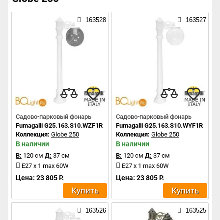
163528
163527
Садово-парковый фонарь
Садово-парковый фонарь
Fumagalli G25.163.S10.WZF1R
Fumagalli G25.163.S10.WYF1R
Коллекция:
Globe 250
Коллекция:
Globe 250
В наличии
В наличии
В:
120 см
Д:
37 см
В:
120 см
Д:
37 см
E27 x 1 max 60W
E27 x 1 max 60W
Цена: 23 805 Р.
Цена: 23 805 Р.
Купить
Купить
163526
163525