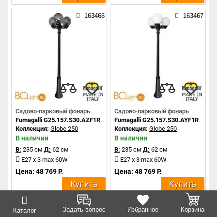
163468
163467
Садово-парковый фонарь
Садово-парковый фонарь
Fumagalli G25.157.S30.AZF1R
Fumagalli G25.157.S30.AYF1R
Коллекция:
Globe 250
Коллекция:
Globe 250
В наличии
В наличии
В:
235 см
Д:
62 см
В:
235 см
Д:
62 см
E27 x 3 max 60W
E27 x 3 max 60W
Цена: 48 769 Р.
Цена: 48 769 Р.
Купить
Купить
163466
163465
Задать вопрос
Избранное
Корзина
Каталог