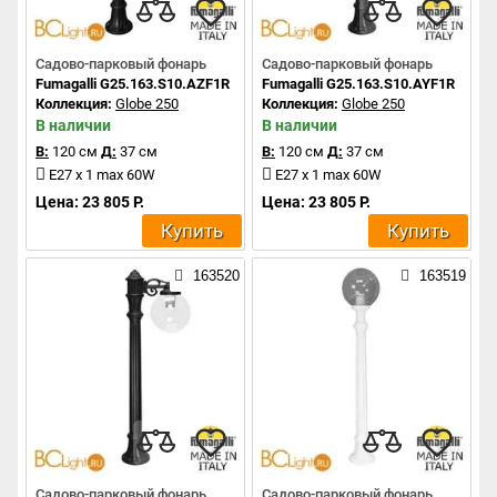
Садово-парковый фонарь
Садово-парковый фонарь
Fumagalli G25.163.S10.AZF1R
Fumagalli G25.163.S10.AYF1R
Коллекция:
Globe 250
Коллекция:
Globe 250
В наличии
В наличии
В:
120 см
Д:
37 см
В:
120 см
Д:
37 см
E27 x 1 max 60W
E27 x 1 max 60W
Цена: 23 805 Р.
Цена: 23 805 Р.
Купить
Купить
163520
163519
Садово-парковый фонарь
Садово-парковый фонарь