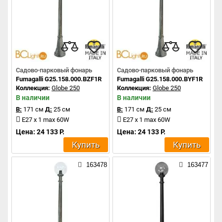
Садово-парковый фонарь
Садово-парковый фонарь
Fumagalli G25.158.000.BZF1R
Fumagalli G25.158.000.BYF1R
Коллекция:
Globe 250
Коллекция:
Globe 250
В наличии
В наличии
В:
171 см
Д:
25 см
В:
171 см
Д:
25 см
E27 x 1 max 60W
E27 x 1 max 60W
Цена: 24 133 Р.
Цена: 24 133 Р.
Купить
Купить
163478
163477