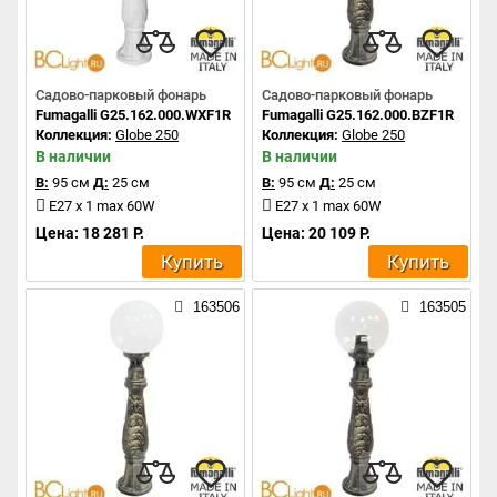
Садово-парковый фонарь
Садово-парковый фонарь
Fumagalli G25.162.000.WXF1R
Fumagalli G25.162.000.BZF1R
Коллекция:
Globe 250
Коллекция:
Globe 250
В наличии
В наличии
В:
95 см
Д:
25 см
В:
95 см
Д:
25 см
E27 x 1 max 60W
E27 x 1 max 60W
Цена: 18 281 Р.
Цена: 20 109 Р.
Купить
Купить
163506
163505