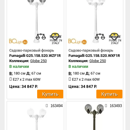
Садово-парковый фонарь
Садово-парковый фонарь
Fumagalli G25.158.S20.WZF1R
Fumagalli G25.158.S20.WXF1R
Коллекция:
Globe 250
Коллекция:
Globe 250
В наличии
В наличии
В:
180 см
Д:
67 см
В:
180 см
Д:
67 см
E27 x 2 max 60W
E27 x 2 max 60W
Цена: 34 847 Р.
Цена: 34 847 Р.
Купить
Купить
163494
163493