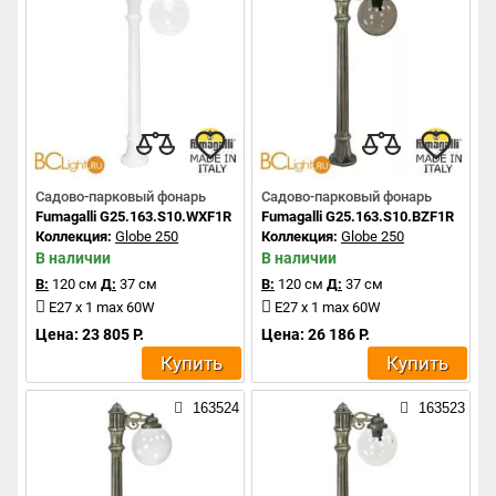
Садово-парковый фонарь
Садово-парковый фонарь
Fumagalli G25.163.S10.WXF1R
Fumagalli G25.163.S10.BZF1R
Коллекция:
Globe 250
Коллекция:
Globe 250
В наличии
В наличии
В:
120 см
Д:
37 см
В:
120 см
Д:
37 см
E27 x 1 max 60W
E27 x 1 max 60W
Цена: 23 805 Р.
Цена: 26 186 Р.
Купить
Купить
163524
163523