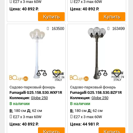
E27 x 3 max 60W
E27 x 3 max 60W
Цена: 40 892 Р.
Цена: 40 892 Р.
Купить
Купить
163500
163499
Садово-парковый фонарь
Садово-парковый фонарь
Fumagalli G25.158.S30.WXF1R
Fumagalli G25.158.S30.BZF1R
Коллекция:
Globe 250
Коллекция:
Globe 250
В наличии
В наличии
В:
180 см
Д:
62 см
В:
180 см
Д:
62 см
E27 x 3 max 60W
E27 x 3 max 60W
Цена: 40 892 Р.
Цена: 44 981 Р.
Купить
Купить