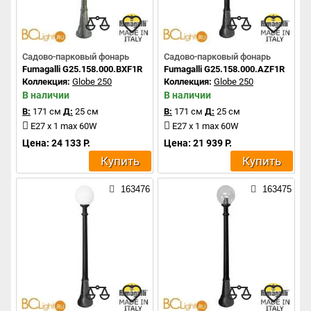
Садово-парковый фонарь
Садово-парковый фонарь
Fumagalli G25.158.000.BXF1R
Fumagalli G25.158.000.AZF1R
Коллекция:
Globe 250
Коллекция:
Globe 250
В наличии
В наличии
В:
171 см
Д:
25 см
В:
171 см
Д:
25 см
E27 x 1 max 60W
E27 x 1 max 60W
Цена: 24 133 Р.
Цена: 21 939 Р.
Купить
Купить
163476
163475