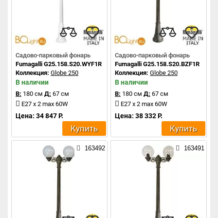
Садово-парковый фонарь
Садово-парковый фонарь
Fumagalli G25.158.S20.WYF1R
Fumagalli G25.158.S20.BZF1R
Коллекция:
Globe 250
Коллекция:
Globe 250
В наличии
В наличии
В:
180 см
Д:
67 см
В:
180 см
Д:
67 см
E27 x 2 max 60W
E27 x 2 max 60W
Цена: 34 847 Р.
Цена: 38 332 Р.
Купить
Купить
163492
163491