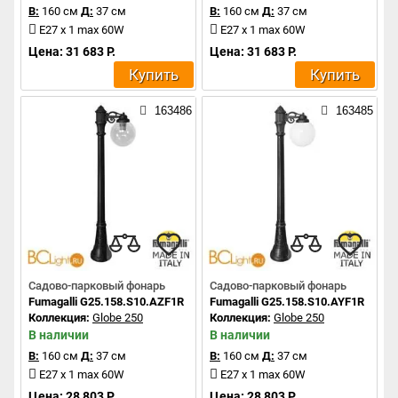
В:
160 см
Д:
37 см
В:
160 см
Д:
37 см
E27 x 1 max 60W
E27 x 1 max 60W
Цена: 31 683 Р.
Цена: 31 683 Р.
Купить
Купить
163486
163485
Садово-парковый фонарь
Садово-парковый фонарь
Fumagalli G25.158.S10.AZF1R
Fumagalli G25.158.S10.AYF1R
Коллекция:
Globe 250
Коллекция:
Globe 250
В наличии
В наличии
В:
160 см
Д:
37 см
В:
160 см
Д:
37 см
E27 x 1 max 60W
E27 x 1 max 60W
Цена: 28 803 Р.
Цена: 28 803 Р.