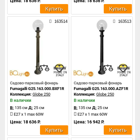
Цена: 18 636 Р.
Цена: 18 636 Р.
Купить
Купить
163514
163513
Садово-парковый фонарь
Садово-парковый фонарь
Fumagalli G25.163.000.BXF1R
Fumagalli G25.163.000.AZF1R
Коллекция:
Globe 250
Коллекция:
Globe 250
В наличии
В наличии
В:
135 см
Д:
25 см
В:
135 см
Д:
25 см
E27 x 1 max 60W
E27 x 1 max 60W
Цена: 18 636 Р.
Цена: 16 942 Р.
Купить
Купить