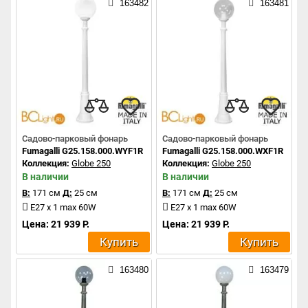
163482
163481
Садово-парковый фонарь
Садово-парковый фонарь
Fumagalli G25.158.000.WYF1R
Fumagalli G25.158.000.WXF1R
Коллекция:
Globe 250
Коллекция:
Globe 250
В наличии
В наличии
В:
171 см
Д:
25 см
В:
171 см
Д:
25 см
E27 x 1 max 60W
E27 x 1 max 60W
Цена: 21 939 Р.
Цена: 21 939 Р.
Купить
Купить
163480
163479