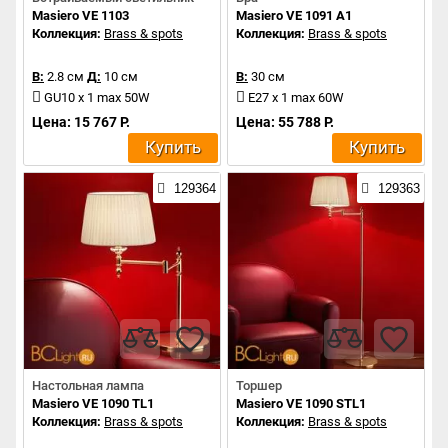
Masiero VE 1103
Masiero VE 1091 A1
Коллекция:
Brass & spots
Коллекция:
Brass & spots
В:
2.8 см
Д:
10 см
В:
30 см
GU10 x 1 max 50W
E27 x 1 max 60W
Цена: 15 767 Р.
Цена: 55 788 Р.
Купить
Купить
129364
129363
Настольная лампа
Торшер
Masiero VE 1090 TL1
Masiero VE 1090 STL1
Коллекция:
Brass & spots
Коллекция:
Brass & spots