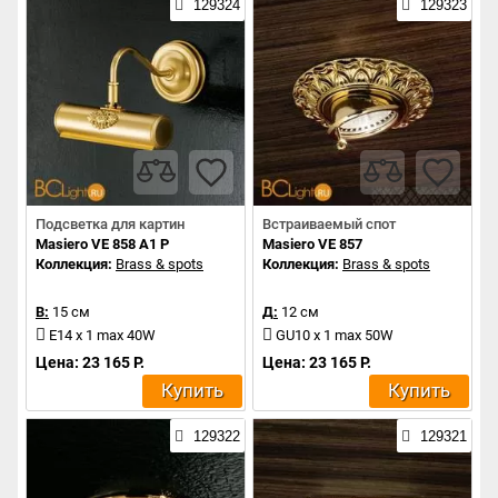
129324
129323
Подсветка для картин
Встраиваемый спот
Masiero VE 858 A1 P
Masiero VE 857
Коллекция:
Brass & spots
Коллекция:
Brass & spots
В:
15 см
Д:
12 см
E14 x 1 max 40W
GU10 x 1 max 50W
Цена: 23 165 Р.
Цена: 23 165 Р.
Купить
Купить
129322
129321