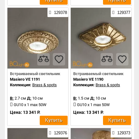
129378
129377
Встраиваемый светильник
Встраиваемый светильник
Masiero VE 1191
Masiero VE 1190
Коллекция:
Brass & spots
Коллекция:
Brass & spots
В:
2.7 см
Д:
10 см
В:
1.5 см
Д:
10 см
GU10 x 1 max 50W
GU10 x 1 max 50W
Цена: 13 341 Р.
Цена: 13 341 Р.
Купить
Купить
129376
129373