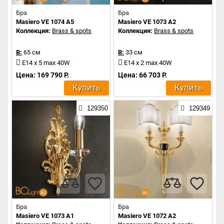
Бра
Бра
Masiero VE 1074 A5
Masiero VE 1073 A2
Коллекция:
Brass & spots
Коллекция:
Brass & spots
В:
65 см
В:
33 см
E14 x 5 max 40W
E14 x 2 max 40W
Цена: 169 790 Р.
Цена: 66 703 Р.
Купить
Купить
129350
129349
Бра
Бра
Masiero VE 1073 A1
Masiero VE 1072 A2