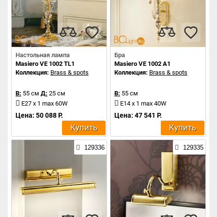
Настольная лампа
Бра
Masiero VE 1002 TL1
Masiero VE 1002 A1
Коллекция:
Brass & spots
Коллекция:
Brass & spots
В:
55 см
Д:
25 см
В:
55 см
E27 x 1 max 60W
E14 x 1 max 40W
Цена: 50 088 Р.
Цена: 47 541 Р.
Купить
Купить
129336
129335