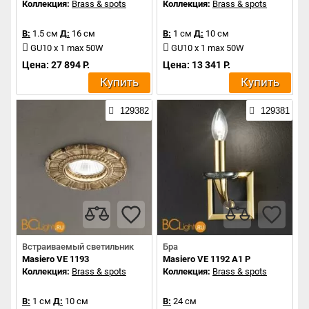
Коллекция:
Brass & spots
Коллекция:
Brass & spots
В:
1.5 см
Д:
16 см
В:
1 см
Д:
10 см
GU10 x 1 max 50W
GU10 x 1 max 50W
Цена: 27 894 Р.
Цена: 13 341 Р.
Купить
Купить
129382
129381
Встраиваемый светильник
Бра
Masiero VE 1193
Masiero VE 1192 A1 P
Коллекция:
Brass & spots
Коллекция:
Brass & spots
В:
1 см
Д:
10 см
В:
24 см