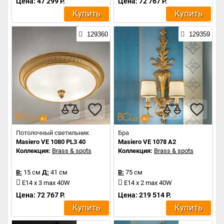
Цена: 47 299 Р.
Цена: 72 767 Р.
Купить
Купить
129360
129359
Потолочный светильник
Бра
Masiero VE 1080 PL3 40
Masiero VE 1078 A2
Коллекция:
Brass & spots
Коллекция:
Brass & spots
В:
15 см
Д:
41 см
В:
75 см
E14 x 3 max 40W
E14 x 2 max 40W
Цена: 72 767 Р.
Цена: 219 514 Р.
Купить
Купить