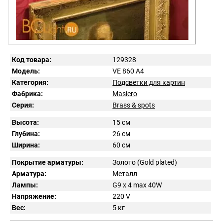
Код товара:
129328
Модель:
VE 860 A4
Категория:
Подсветки для картин
Фабрика:
Masiero
Серия:
Brass & spots
Высота:
15 см
Глубина:
26 см
Ширина:
60 см
Покрытие арматуры:
Золото (Gold plated)
Арматура:
Металл
Лампы:
G9 x 4 max 40W
Напряжение:
220
V
Вес:
5
кг