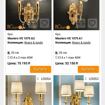
Бра
Бра
Masiero VE 1075 A2
Masiero VE 1075 A1
Коллекция:
Brass & spots
Коллекция:
Brass & spots
В:
33 см
В:
33 см
E14 x 2 max 40W
E14 x 1 max 40W
Цена: 75 193 Р.
Цена: 52 150 Р.
Купить
Купить
129354
129353