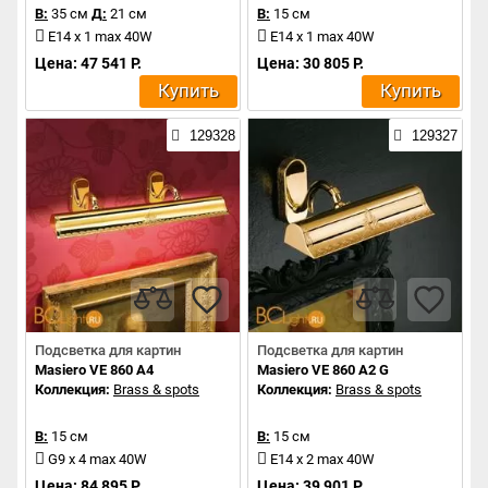
В:
35 см
Д:
21 см
В:
15 см
E14 x 1 max 40W
E14 x 1 max 40W
Цена: 47 541 Р.
Цена: 30 805 Р.
Купить
Купить
129328
129327
Подсветка для картин
Подсветка для картин
Masiero VE 860 A4
Masiero VE 860 A2 G
Коллекция:
Brass & spots
Коллекция:
Brass & spots
В:
15 см
В:
15 см
G9 x 4 max 40W
E14 x 2 max 40W
Цена: 84 895 Р.
Цена: 39 901 Р.