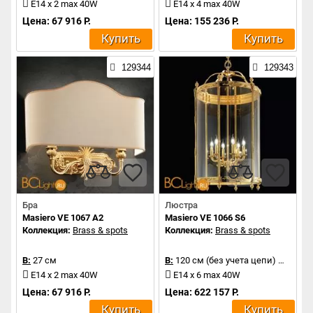
E14 x 2 max 40W
E14 x 4 max 40W
Цена: 67 916 Р.
Цена: 155 236 Р.
Купить
Купить
129344
129343
Бра
Люстра
Masiero VE 1067 A2
Masiero VE 1066 S6
Коллекция:
Brass & spots
Коллекция:
Brass & spots
В:
27 см
В:
120 см (без учета цепи)
Д:
62 с
E14 x 2 max 40W
E14 x 6 max 40W
Цена: 67 916 Р.
Цена: 622 157 Р.
Купить
Купить