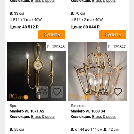
Коллекция:
Brass & spots
Коллекция:
Brass & spots
В:
33 см
В:
70 см
E14 x 1 max 40W
E14 x 2 max 40W
Цена: 48 512 Р.
Цена: 80 044 Р.
Купить
Купить
129348
129347
Бра
Люстра
Masiero VE 1071 A2
Masiero VE 1069 S4
Коллекция:
Brass & spots
Коллекция:
Brass & spots
В:
55 см
В:
от 44 до 144 см
Д:
42 см