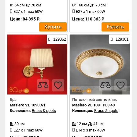
В:
64 см
Д:
70 см
В:
168 см
Д:
70 см
E27 x 1 max 60W
E27 x 1 max 60W
Цена: 84 895 Р.
Цена: 110 363 Р.
Купить
Купить
129362
129361
Бра
Потолочный светильник
Masiero VE 1090 A1
Masiero VE 1081 PL3 40
Коллекция:
Brass & spots
Коллекция:
Brass & spots
В:
30 см
В:
12 см
Д:
41 см
E27 x 1 max 60W
E14 x 3 max 40W