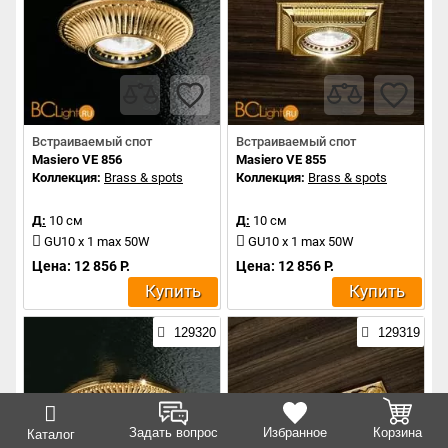
Встраиваемый спот
Встраиваемый спот
Masiero VE 856
Masiero VE 855
Коллекция:
Brass & spots
Коллекция:
Brass & spots
Д:
10 см
Д:
10 см
GU10 x 1 max 50W
GU10 x 1 max 50W
Цена: 12 856 Р.
Цена: 12 856 Р.
Купить
Купить
129320
129319
Задать вопрос
Избранное
Корзина
Каталог