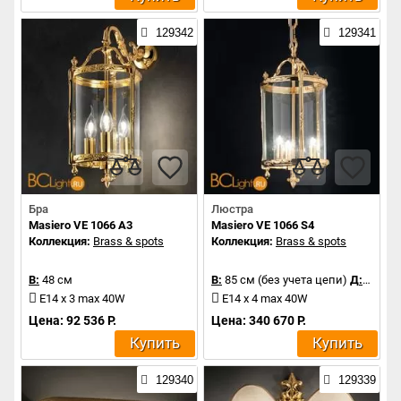
129342
129341
Бра
Люстра
Masiero VE 1066 A3
Masiero VE 1066 S4
Коллекция:
Brass & spots
Коллекция:
Brass & spots
В:
48 см
В:
85 см (без учета цепи)
Д:
44 см
E14 x 3 max 40W
E14 x 4 max 40W
Цена: 92 536 Р.
Цена: 340 670 Р.
Купить
Купить
129340
129339