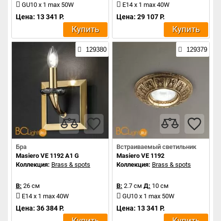
GU10 x 1 max 50W
E14 x 1 max 40W
Цена: 13 341 Р.
Цена: 29 107 Р.
Купить
Купить
129380
129379
Бра
Встраиваемый светильник
Masiero VE 1192 A1 G
Masiero VE 1192
Коллекция:
Brass & spots
Коллекция:
Brass & spots
В:
26 см
В:
2.7 см
Д:
10 см
E14 x 1 max 40W
GU10 x 1 max 50W
Цена: 36 384 Р.
Цена: 13 341 Р.
Купить
Купить