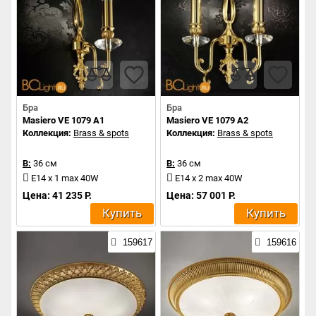
Бра
Бра
Masiero VE 1079 A1
Masiero VE 1079 A2
Коллекция:
Brass & spots
Коллекция:
Brass & spots
В:
36 см
В:
36 см
E14 x 1 max 40W
E14 x 2 max 40W
Цена: 41 235 Р.
Цена: 57 001 Р.
Купить
Купить
159617
159616