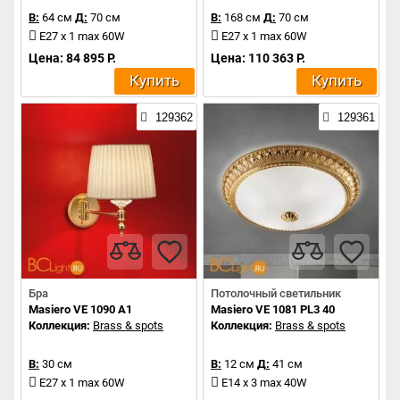
В:
64 см
Д:
70 см
В:
168 см
Д:
70 см
E27 x 1 max 60W
E27 x 1 max 60W
Цена: 84 895 Р.
Цена: 110 363 Р.
Купить
Купить
129362
129361
Бра
Потолочный светильник
Masiero VE 1090 A1
Masiero VE 1081 PL3 40
Коллекция:
Brass & spots
Коллекция:
Brass & spots
В:
30 см
В:
12 см
Д:
41 см
E27 x 1 max 60W
E14 x 3 max 40W