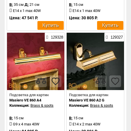
В:
35 см
Д:
21 см
В:
15 см
E14 x 1 max 40W
E14 x 1 max 40W
Цена: 47 541 Р.
Цена: 30 805 Р.
Купить
Купить
129328
129327
Подсветка для картин
Подсветка для картин
Masiero VE 860 A4
Masiero VE 860 A2 G
Коллекция:
Brass & spots
Коллекция:
Brass & spots
В:
15 см
В:
15 см
G9 x 4 max 40W
E14 x 2 max 40W