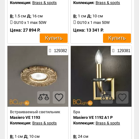
Коллекция:
Brass & spots
Коллекция:
Brass & spots
В:
1.5 см
Д:
16 см
В:
1 см
Д:
10 см
GU10 x 1 max 50W
GU10 x 1 max 50W
Цена: 27 894 Р.
Цена: 13 341 Р.
Купить
Купить
129382
129381
Встраиваемый светильник
Бра
Masiero VE 1193
Masiero VE 1192 A1 P
Коллекция:
Brass & spots
Коллекция:
Brass & spots
В:
1 см
Д:
10 см
В:
24 см