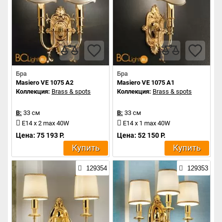
Бра
Бра
Masiero VE 1075 A2
Masiero VE 1075 A1
Коллекция:
Brass & spots
Коллекция:
Brass & spots
В:
33 см
В:
33 см
E14 x 2 max 40W
E14 x 1 max 40W
Цена: 75 193 Р.
Цена: 52 150 Р.
Купить
Купить
129354
129353