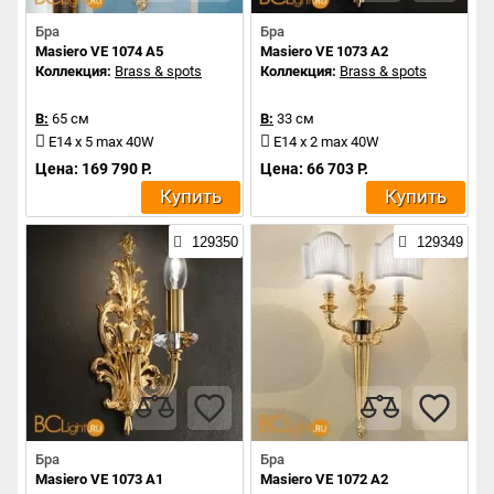
Бра
Бра
Masiero VE 1074 A5
Masiero VE 1073 A2
Коллекция:
Brass & spots
Коллекция:
Brass & spots
В:
65 см
В:
33 см
E14 x 5 max 40W
E14 x 2 max 40W
Цена: 169 790 Р.
Цена: 66 703 Р.
Купить
Купить
129350
129349
Бра
Бра
Masiero VE 1073 A1
Masiero VE 1072 A2