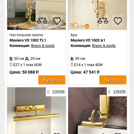
Настольная лампа
Бра
Masiero VE 1002 TL1
Masiero VE 1002 A1
Коллекция:
Brass & spots
Коллекция:
Brass & spots
В:
55 см
Д:
25 см
В:
55 см
E27 x 1 max 60W
E14 x 1 max 40W
Цена: 50 088 Р.
Цена: 47 541 Р.
Купить
Купить
129336
129335