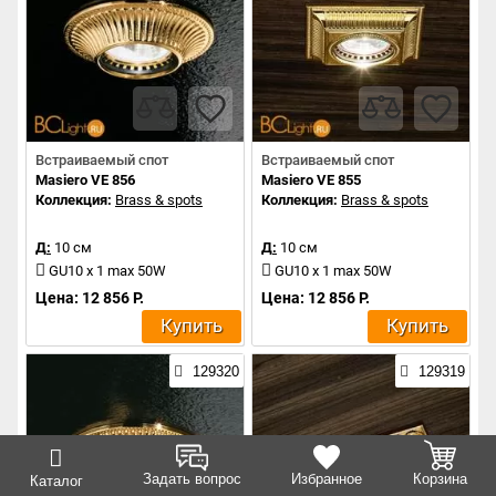
Встраиваемый спот
Встраиваемый спот
Masiero VE 856
Masiero VE 855
Коллекция:
Brass & spots
Коллекция:
Brass & spots
Д:
10 см
Д:
10 см
GU10 x 1 max 50W
GU10 x 1 max 50W
Цена: 12 856 Р.
Цена: 12 856 Р.
Купить
Купить
129320
129319
Задать вопрос
Избранное
Корзина
Каталог