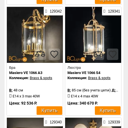
129342
129341
Бра
Люстра
Masiero VE 1066 A3
Masiero VE 1066 S4
Коллекция:
Brass & spots
Коллекция:
Brass & spots
В:
48 см
В:
85 см (без учета цепи)
Д:
44 см
E14 x 3 max 40W
E14 x 4 max 40W
Цена: 92 536 Р.
Цена: 340 670 Р.
Купить
Купить
129340
129339