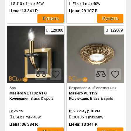
GU10 x 1 max 50W
E14 x 1 max 40W
Цена: 13 341 Р.
Цена: 29 107 Р.
Купить
Купить
129380
129379
Бра
Встраиваемый светильник
Masiero VE 1192 A1 G
Masiero VE 1192
Коллекция:
Brass & spots
Коллекция:
Brass & spots
В:
26 см
В:
2.7 см
Д:
10 см
E14 x 1 max 40W
GU10 x 1 max 50W
Цена: 36 384 Р.
Цена: 13 341 Р.