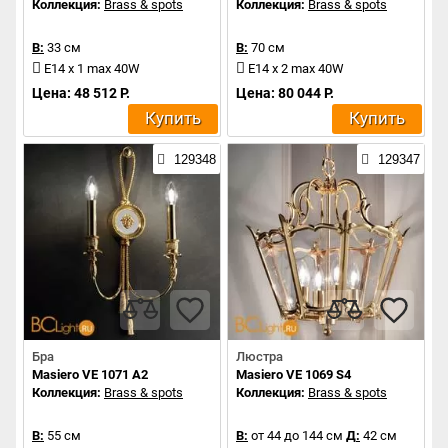
Коллекция:
Brass & spots
Коллекция:
Brass & spots
В:
33 см
В:
70 см
E14 x 1 max 40W
E14 x 2 max 40W
Цена: 48 512 Р.
Цена: 80 044 Р.
Купить
Купить
129348
129347
Бра
Люстра
Masiero VE 1071 A2
Masiero VE 1069 S4
Коллекция:
Brass & spots
Коллекция:
Brass & spots
В:
55 см
В:
от 44 до 144 см
Д:
42 см