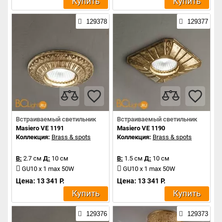
Купить
Купить
129378
129377
Встраиваемый светильник
Встраиваемый светильник
Masiero VE 1191
Masiero VE 1190
Коллекция:
Brass & spots
Коллекция:
Brass & spots
В:
2.7 см
Д:
10 см
В:
1.5 см
Д:
10 см
GU10 x 1 max 50W
GU10 x 1 max 50W
Цена: 13 341 Р.
Цена: 13 341 Р.
Купить
Купить
129376
129373