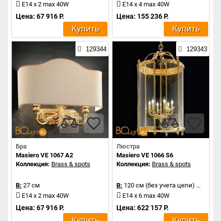
E14 x 2 max 40W
E14 x 4 max 40W
Цена: 67 916 Р.
Цена: 155 236 Р.
Купить
Купить
129344
129343
Бра
Люстра
Masiero VE 1067 A2
Masiero VE 1066 S6
Коллекция:
Brass & spots
Коллекция:
Brass & spots
В:
27 см
В:
120 см (без учета цепи)
Д:
62 с
E14 x 2 max 40W
E14 x 6 max 40W
Цена: 67 916 Р.
Цена: 622 157 Р.
Купить
Купить