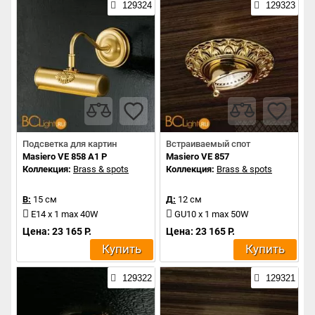
129324
129323
Подсветка для картин
Встраиваемый спот
Masiero VE 858 A1 P
Masiero VE 857
Коллекция:
Brass & spots
Коллекция:
Brass & spots
В:
15 см
Д:
12 см
E14 x 1 max 40W
GU10 x 1 max 50W
Цена: 23 165 Р.
Цена: 23 165 Р.
Купить
Купить
129322
129321