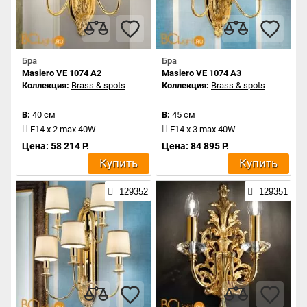
Бра
Бра
Masiero VE 1074 A2
Masiero VE 1074 A3
Коллекция:
Brass & spots
Коллекция:
Brass & spots
В:
40 см
В:
45 см
E14 x 2 max 40W
E14 x 3 max 40W
Цена: 58 214 Р.
Цена: 84 895 Р.
Купить
Купить
129352
129351