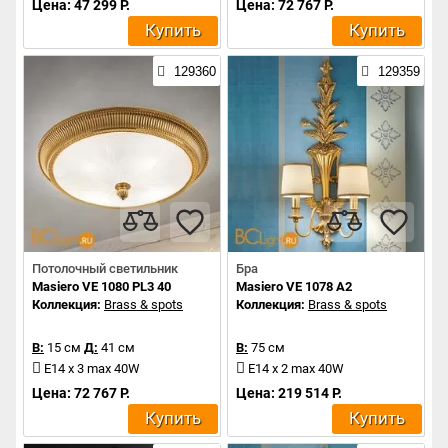
Цена: 47 299 Р.
Цена: 72 767 Р.
Купить
Купить
129360
129359
Потолочный светильник
Бра
Masiero VE 1080 PL3 40
Masiero VE 1078 A2
Коллекция:
Brass & spots
Коллекция:
Brass & spots
В:
15 см
Д:
41 см
В:
75 см
E14 x 3 max 40W
E14 x 2 max 40W
Цена: 72 767 Р.
Цена: 219 514 Р.
Купить
Купить