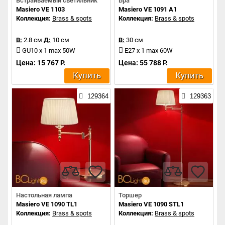
Встраиваемый светильник
Бра
Masiero VE 1103
Masiero VE 1091 A1
Коллекция:
Brass & spots
Коллекция:
Brass & spots
В:
2.8 см
Д:
10 см
В:
30 см
GU10 x 1 max 50W
E27 x 1 max 60W
Цена: 15 767 Р.
Цена: 55 788 Р.
Купить
Купить
129364
129363
Настольная лампа
Торшер
Masiero VE 1090 TL1
Masiero VE 1090 STL1
Коллекция:
Brass & spots
Коллекция:
Brass & spots