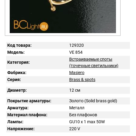
Код товара:
129320
Модель:
VE 854
Встраиваемые споты
Категория:
(точечные светильники)
Фабрика:
Masiero
Серия:
Brass & spots
Диаметр:
12 см
Покрытие арматуры:
Золото (Solid brass gold)
Арматура:
Металл
Материал плафона:
Без плафонов
Лампы:
GU10 x 1 max 50W
Напряжение:
220
V