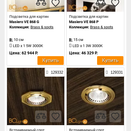
Подсветка для картин
Подсветка для картин
Masiero VE 868 G
Masiero VE 868 P
Коллекция:
Brass & spots
Коллекция:
Brass & spots
В:
10 см
В:
15 см
LED x 1 5W 3000K
LED x 1 3W 3000K
Цена: 62 944 Р.
Цена: 46 329 Р.
Купить
Купить
129332
129331
Встраиваемый спот
Встраиваемый спот