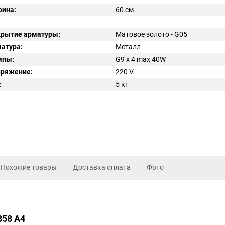
ина:
60 см
рытие арматуры:
Матовое золото - G05
атура:
Металл
мпы:
G9 x 4 max 40W
ряжение:
220
V
:
5
кг
Похожие товары
Доставка оплата
Фото
858 A4