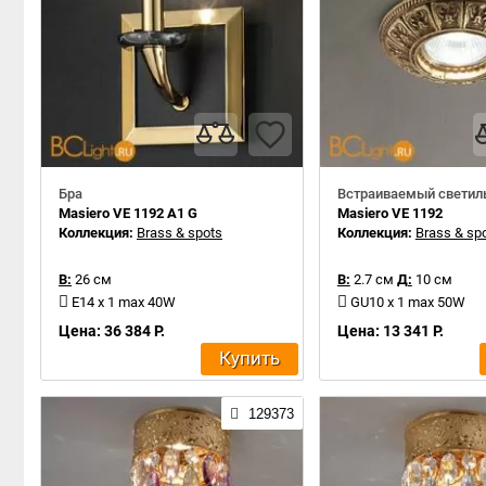
Бра
Встраиваемый светил
Masiero VE 1192 A1 G
Masiero VE 1192
Коллекция:
Brass & spots
Коллекция:
Brass & sp
В:
26 см
В:
2.7 см
Д:
10 см
E14 x 1 max 40W
GU10 x 1 max 50W
Цена: 36 384 Р.
Цена: 13 341 Р.
Купить
129373