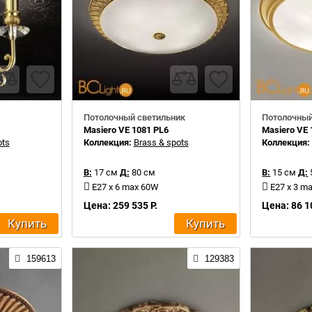
Потолочный светильник
Потолочный
Masiero VE 1081 PL6
Masiero VE 
ots
Коллекция:
Brass & spots
Коллекция
В:
17 см
Д:
80 см
В:
15 см
Д:
E27 x 6 max 60W
E27 x 3 m
Цена: 259 535 Р.
Цена: 86 1
Купить
Купить
159613
129383