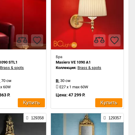
Бра
1090 STL1
Masiero VE 1090 A1
:
Brass & spots
Коллекция:
Brass & spots
:
70 см
В:
30 см
ax 60W
E27 x 1 max 60W
363 Р.
Цена: 47 299 Р.
Купить
Купить
129358
129357