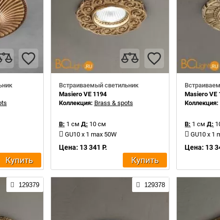
ьник
Встраиваемый светильник
Встраиваем
Masiero VE 1194
Masiero VE 
ots
Коллекция:
Brass & spots
Коллекция
В:
1 см
Д:
10 см
В:
1 см
Д:
1
GU10 x 1 max 50W
GU10 x 1
Цена: 13 341 Р.
Цена: 13 3
Купить
Купить
129379
129378