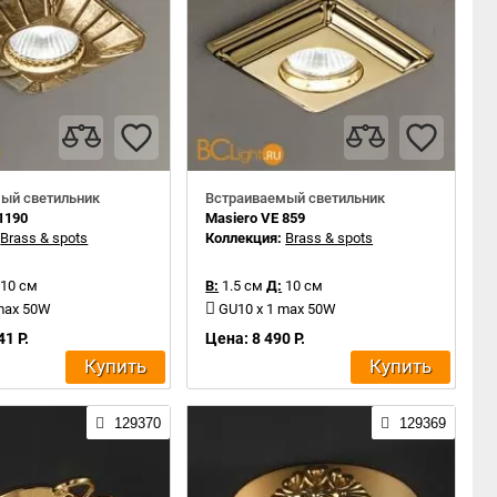
ый светильник
Встраиваемый светильник
1190
Masiero VE 859
:
Brass & spots
Коллекция:
Brass & spots
10 см
В:
1.5 см
Д:
10 см
 max 50W
GU10 x 1 max 50W
41 Р.
Цена: 8 490 Р.
Купить
Купить
129370
129369