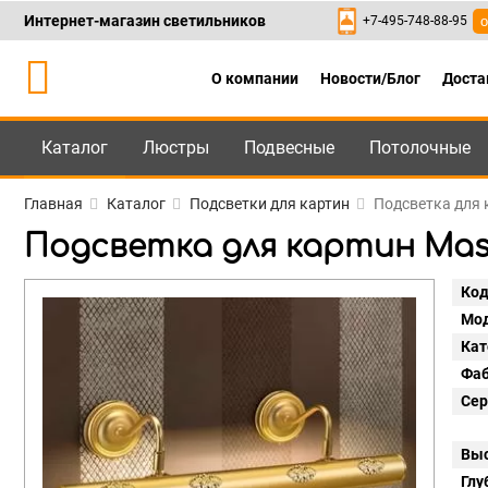
Интернет-магазин светильников
+7-495-748-88-95
о
О компании
Новости/Блог
Доста
Каталог
Люстры
Подвесные
Потолочные
Каталог
+7-495-748-88
Главная
Каталог
Подсветки для картин
Подсветка для к
Подсветка для картин Masie
Код
Мод
Кат
Фаб
Сер
Выс
Глу