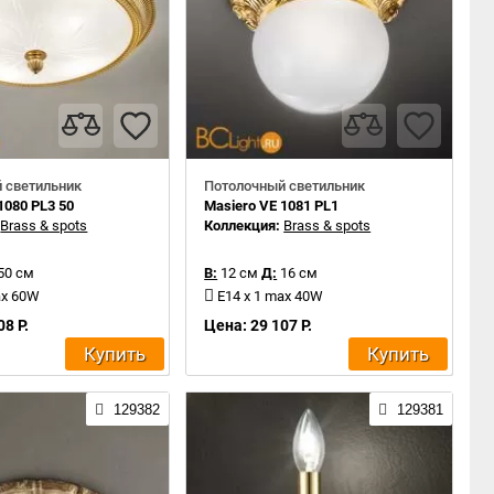
 светильник
Потолочный светильник
1080 PL3 50
Masiero VE 1081 PL1
:
Brass & spots
Коллекция:
Brass & spots
50 см
В:
12 см
Д:
16 см
ax 60W
E14 x 1 max 40W
08 Р.
Цена: 29 107 Р.
Купить
Купить
129382
129381