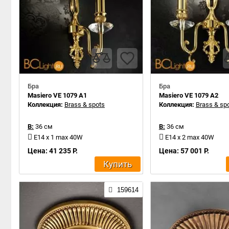
Бра
Бра
Masiero VE 1079 A1
Masiero VE 1079 A2
Коллекция:
Brass & spots
Коллекция:
Brass & sp
В:
36 см
В:
36 см
E14 x 1 max 40W
E14 x 2 max 40W
Цена: 41 235 Р.
Цена: 57 001 Р.
Купить
159614