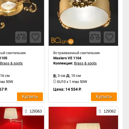
ый светильник
Встраиваемый светильник
1105
Masiero VE 1104
:
Brass & spots
Коллекция:
Brass & spots
16 см
В:
3 см
Д:
10 см
 max 50W
GU10 x 1 max 50W
67 Р.
Цена: 14 554 Р.
Купить
Купить
129363
129362