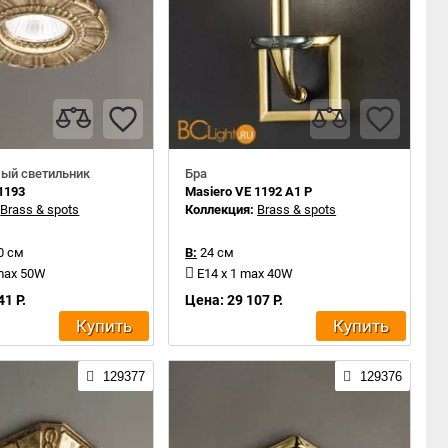
ый светильник
Бра
1193
Masiero VE 1192 A1 P
:
Brass & spots
Коллекция:
Brass & spots
0 см
В:
24 см
 max 50W
E14 x 1 max 40W
41 Р.
Цена: 29 107 Р.
Купить
Купить
129377
129376