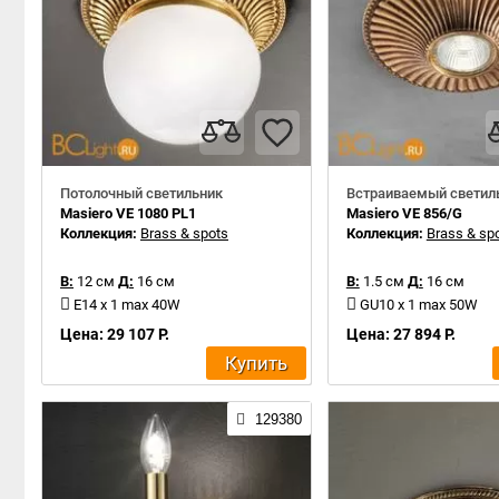
Потолочный светильник
Встраиваемый светил
Masiero VE 1080 PL1
Masiero VE 856/G
Коллекция:
Brass & spots
Коллекция:
Brass & sp
В:
12 см
Д:
16 см
В:
1.5 см
Д:
16 см
E14 x 1 max 40W
GU10 x 1 max 50W
Цена: 29 107 Р.
Цена: 27 894 Р.
Купить
129380