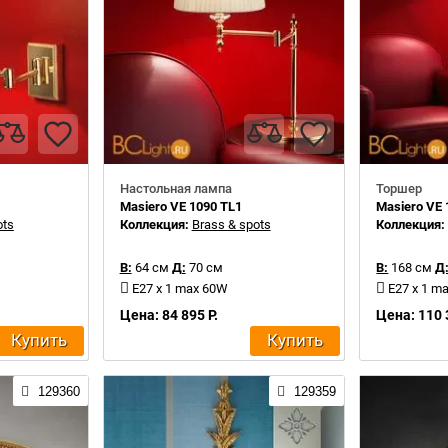
Настольная лампа
Торшер
Masiero VE 1090 TL1
Masiero VE 
ots
Коллекция:
Brass & spots
Коллекция
В:
64 см
Д:
70 см
В:
168 см
Д
E27 x 1 max 60W
E27 x 1 m
Цена: 84 895 Р.
Цена: 110 
Купить
Купить
129360
129359