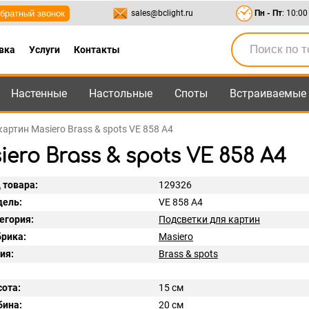
братный звонок
sales@bclight.ru
Пн - Пт
: 10:00
вка
Услуги
Контакты
Настенные
Настольные
Споты
Встраиваемые
-95
,
8-800-550-95-45
sales@bclight.ru
артин Masiero Brass & spots VE 858 A4
ro Brass & spots VE 858 A4
 товара:
129326
ель:
VE 858 A4
егория:
Подсветки для картин
рика:
Masiero
ия:
Brass & spots
ота:
15 см
бина:
20 см