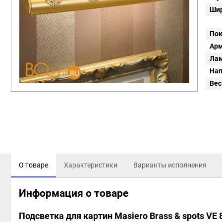
Шир
Пок
Арм
Ла
Нап
Вес
О товаре
Характеристики
Варианты исполнения
Информация о товаре
Подсветка для картин Masiero Brass & spots VE 