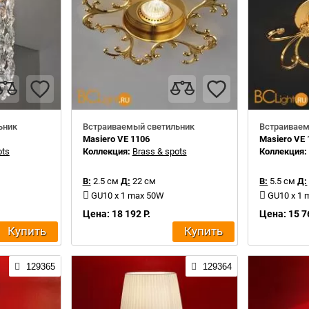
ьник
Встраиваемый светильник
Встраиваем
Masiero VE 1106
Masiero VE 
ots
Коллекция:
Brass & spots
Коллекция
В:
2.5 см
Д:
22 см
В:
5.5 см
Д:
GU10 x 1 max 50W
GU10 x 1
Цена: 18 192 Р.
Цена: 15 7
Купить
Купить
129365
129364