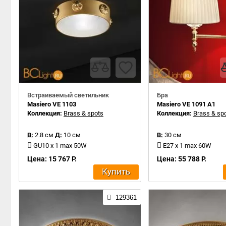
Встраиваемый светильник
Бра
Masiero VE 1103
Masiero VE 1091 A1
Коллекция:
Brass & spots
Коллекция:
Brass & sp
В:
2.8 см
Д:
10 см
В:
30 см
GU10 x 1 max 50W
E27 x 1 max 60W
Цена: 15 767 Р.
Цена: 55 788 Р.
Купить
129361