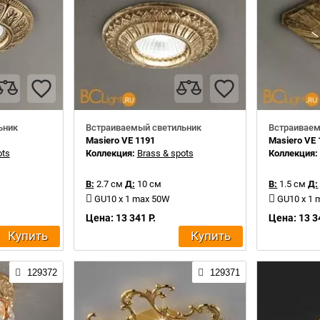
ьник
Встраиваемый светильник
Встраиваем
Masiero VE 1191
Masiero VE 
ots
Коллекция:
Brass & spots
Коллекция
В:
2.7 см
Д:
10 см
В:
1.5 см
Д:
GU10 x 1 max 50W
GU10 x 1
Цена: 13 341 Р.
Цена: 13 3
Купить
Купить
129372
129371