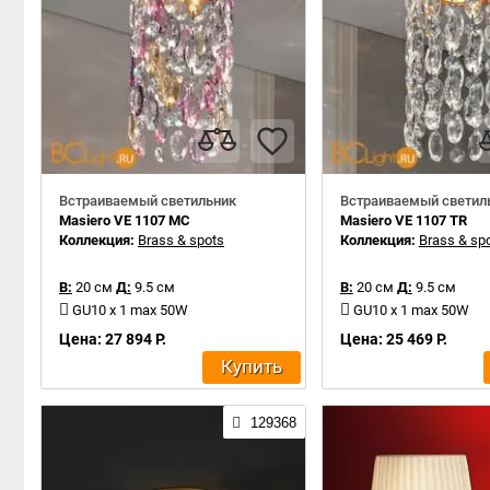
Встраиваемый светильник
Встраиваемый светил
Masiero VE 1107 MC
Masiero VE 1107 TR
Коллекция:
Brass & spots
Коллекция:
Brass & sp
В:
20 см
Д:
9.5 см
В:
20 см
Д:
9.5 см
GU10 x 1 max 50W
GU10 x 1 max 50W
Цена: 27 894 Р.
Цена: 25 469 Р.
Купить
129368