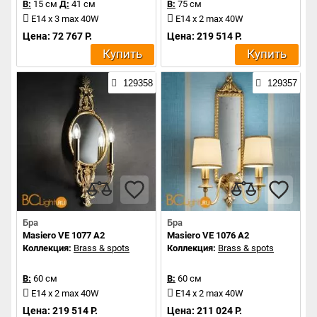
В:
15 см
Д:
41 см
В:
75 см
E14 x 3 max 40W
E14 x 2 max 40W
Цена: 72 767 Р.
Цена: 219 514 Р.
Купить
Купить
129358
129357
Бра
Бра
Masiero VE 1077 A2
Masiero VE 1076 A2
Коллекция:
Brass & spots
Коллекция:
Brass & spots
В:
60 см
В:
60 см
E14 x 2 max 40W
E14 x 2 max 40W
Цена: 219 514 Р.
Цена: 211 024 Р.