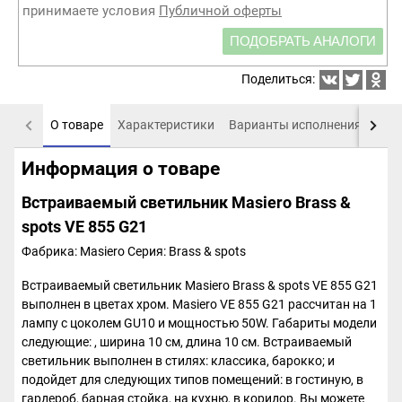
принимаете условия
Публичной оферты
ПОДОБРАТЬ АНАЛОГИ
Поделиться:
О товаре
Характеристики
Варианты исполнения
Пох
Информация о товаре
Встраиваемый светильник Masiero Brass &
spots VE 855 G21
Фабрика: Masiero
Серия: Brass & spots
Встраиваемый светильник Masiero Brass & spots VE 855 G21
выполнен в цветах хром. Masiero VE 855 G21 рассчитан на 1
лампу с цоколем GU10 и мощностью 50W. Габариты модели
следующие: , ширина 10 см, длина 10 см. Встраиваемый
светильник выполнен в стилях: классика, барокко; и
подойдет для следующих типов помещений: в гостиную, в
гардероб, барная стойка, на кухню, в коридор. Вы можете