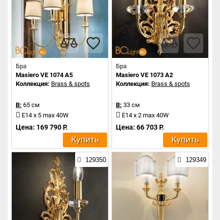
Бра
Бра
Masiero VE 1074 A5
Masiero VE 1073 A2
Коллекция:
Brass & spots
Коллекция:
Brass & spots
В:
65 см
В:
33 см
E14 x 5 max 40W
E14 x 2 max 40W
Цена: 169 790 Р.
Цена: 66 703 Р.
Купить
Купить
129350
129349