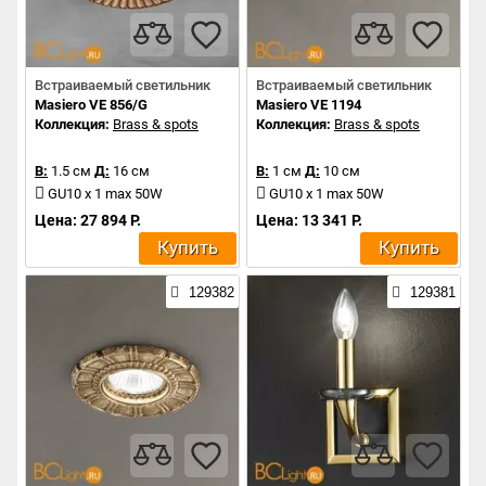
Встраиваемый светильник
Встраиваемый светильник
Masiero VE 856/G
Masiero VE 1194
Коллекция:
Brass & spots
Коллекция:
Brass & spots
В:
1.5 см
Д:
16 см
В:
1 см
Д:
10 см
GU10 x 1 max 50W
GU10 x 1 max 50W
Цена: 27 894 Р.
Цена: 13 341 Р.
Купить
Купить
129382
129381