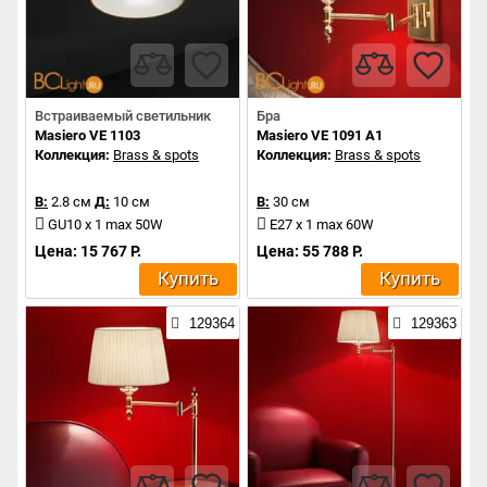
Встраиваемый светильник
Бра
Masiero VE 1103
Masiero VE 1091 A1
Коллекция:
Brass & spots
Коллекция:
Brass & spots
В:
2.8 см
Д:
10 см
В:
30 см
GU10 x 1 max 50W
E27 x 1 max 60W
Цена: 15 767 Р.
Цена: 55 788 Р.
Купить
Купить
129364
129363