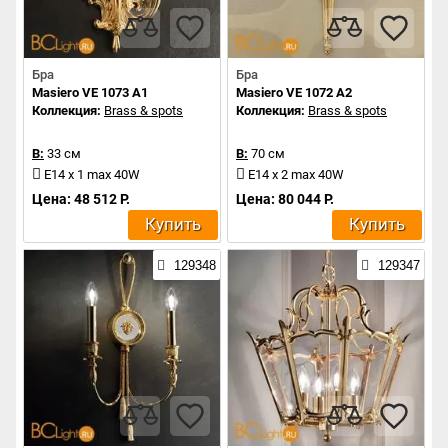
Бра
Бра
Masiero VE 1073 A1
Masiero VE 1072 A2
Коллекция:
Brass & spots
Коллекция:
Brass & spots
В:
33 см
В:
70 см
E14 x 1 max 40W
E14 x 2 max 40W
Цена: 48 512 Р.
Цена: 80 044 Р.
Купить
Купить
129348
129347