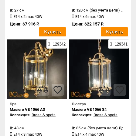
В:
27 см
В:
120 см (без учета цепи)
Д:
62 с
E14 x 2 max 40W
E14 x 6 max 40W
Цена: 67 916 Р.
Цена: 622 157 Р.
Купить
Купить
129342
129341
Бра
Люстра
Masiero VE 1066 A3
Masiero VE 1066 S4
Коллекция:
Brass & spots
Коллекция:
Brass & spots
В:
48 см
В:
85 см (без учета цепи)
Д:
44 см
E14 x 3 max 40W
E14 x 4 max 40W