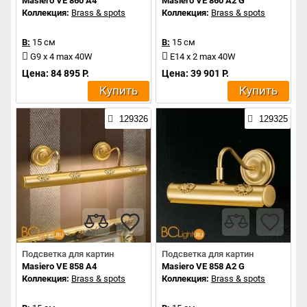
Masiero VE 860 A4
Masiero VE 860 A2 G
Коллекция:
Brass & spots
Коллекция:
Brass & spots
В:
15 см
В:
15 см
G9 x 4 max 40W
E14 x 2 max 40W
Цена: 84 895 Р.
Цена: 39 901 Р.
Купить
Купить
129326
129325
Подсветка для картин
Подсветка для картин
Masiero VE 858 A4
Masiero VE 858 A2 G
Коллекция:
Brass & spots
Коллекция:
Brass & spots