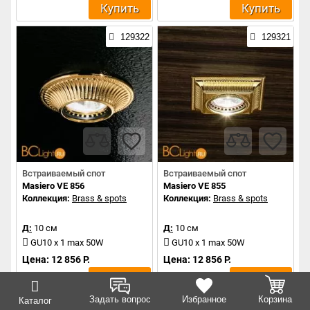
Купить
Купить
129322
129321
Встраиваемый спот
Встраиваемый спот
Masiero VE 856
Masiero VE 855
Коллекция:
Brass & spots
Коллекция:
Brass & spots
Д:
10 см
Д:
10 см
GU10 x 1 max 50W
GU10 x 1 max 50W
Цена: 12 856 Р.
Цена: 12 856 Р.
Купить
Купить
Задать вопрос
Избранное
Корзина
Каталог
129320
129319