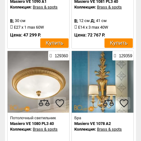
Masiero VE 1090 A1
Masiero VE 1081 PL3 40
Коллекция:
Brass & spots
Коллекция:
Brass & spots
В:
30 см
В:
12 см
Д:
41 см
E27 x 1 max 60W
E14 x 3 max 40W
Цена: 47 299 Р.
Цена: 72 767 Р.
Купить
Купить
129360
129359
Потолочный светильник
Бра
Masiero VE 1080 PL3 40
Masiero VE 1078 A2
Коллекция:
Brass & spots
Коллекция:
Brass & spots