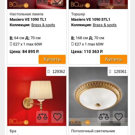
Настольная лампа
Торшер
Masiero VE 1090 TL1
Masiero VE 1090 STL1
Коллекция:
Brass & spots
Коллекция:
Brass & spots
В:
64 см
Д:
70 см
В:
168 см
Д:
70 см
E27 x 1 max 60W
E27 x 1 max 60W
Цена: 84 895 Р.
Цена: 110 363 Р.
Купить
Купить
129362
129361
Бра
Потолочный светильник