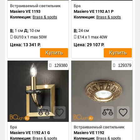
Встраиваемый светильник
Бра
Masiero VE 1193
Masiero VE 1192 A1 P
Коллекция:
Brass & spots
Коллекция:
Brass & spots
В:
1 см
Д:
10 см
В:
24 см
GU10 x 1 max 50W
E14 x 1 max 40W
Цена: 13 341 Р.
Цена: 29 107 Р.
Купить
Купить
129380
129379
Бра
Встраиваемый светильник
Masiero VE 1192 A1 G
Masiero VE 1192
Коллекция:
Brass & spots
Коллекция:
Brass & spots