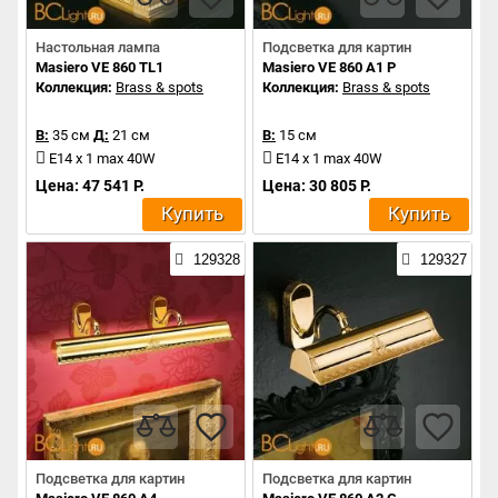
Настольная лампа
Подсветка для картин
Masiero VE 860 TL1
Masiero VE 860 A1 P
Коллекция:
Brass & spots
Коллекция:
Brass & spots
В:
35 см
Д:
21 см
В:
15 см
E14 x 1 max 40W
E14 x 1 max 40W
Цена: 47 541 Р.
Цена: 30 805 Р.
Купить
Купить
129328
129327
Подсветка для картин
Подсветка для картин