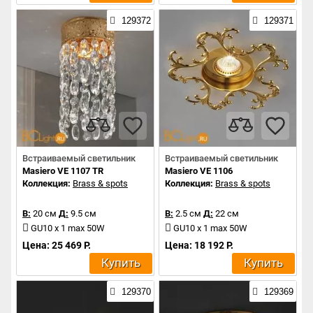
129372
129371
Встраиваемый светильник
Встраиваемый светильник
Masiero VE 1107 TR
Masiero VE 1106
Коллекция:
Brass & spots
Коллекция:
Brass & spots
В:
20 см
Д:
9.5 см
В:
2.5 см
Д:
22 см
GU10 x 1 max 50W
GU10 x 1 max 50W
Цена: 25 469 Р.
Цена: 18 192 Р.
Купить
Купить
129370
129369