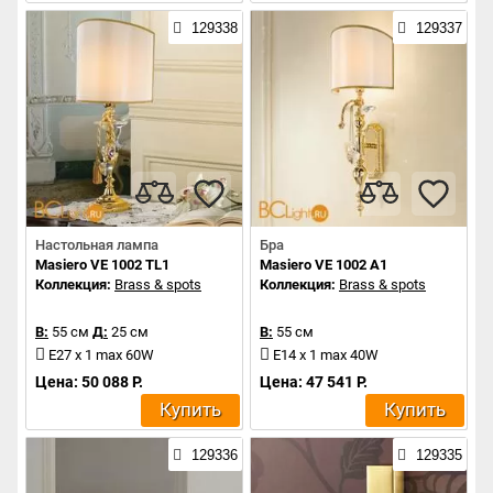
129338
129337
Настольная лампа
Бра
Masiero VE 1002 TL1
Masiero VE 1002 A1
Коллекция:
Brass & spots
Коллекция:
Brass & spots
В:
55 см
Д:
25 см
В:
55 см
E27 x 1 max 60W
E14 x 1 max 40W
Цена: 50 088 Р.
Цена: 47 541 Р.
Купить
Купить
129336
129335