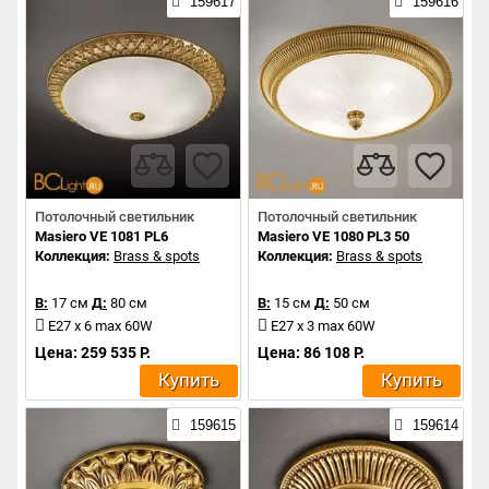
159617
159616
Потолочный светильник
Потолочный светильник
Masiero VE 1081 PL6
Masiero VE 1080 PL3 50
Коллекция:
Brass & spots
Коллекция:
Brass & spots
В:
17 см
Д:
80 см
В:
15 см
Д:
50 см
E27 x 6 max 60W
E27 x 3 max 60W
Цена: 259 535 Р.
Цена: 86 108 Р.
Купить
Купить
159615
159614