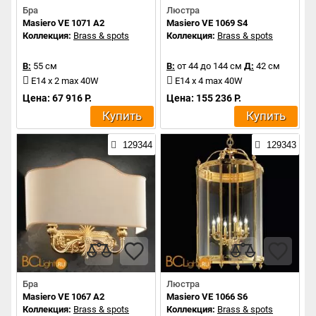
Бра
Люстра
Masiero VE 1071 A2
Masiero VE 1069 S4
Коллекция:
Brass & spots
Коллекция:
Brass & spots
В:
55 см
В:
от 44 до 144 см
Д:
42 см
E14 x 2 max 40W
E14 x 4 max 40W
Цена: 67 916 Р.
Цена: 155 236 Р.
Купить
Купить
129344
129343
Бра
Люстра
Masiero VE 1067 A2
Masiero VE 1066 S6
Коллекция:
Brass & spots
Коллекция:
Brass & spots