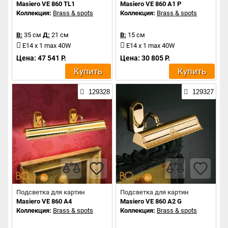
Masiero VE 860 TL1
Masiero VE 860 A1 P
Коллекция:
Brass & spots
Коллекция:
Brass & spots
В:
35 см
Д:
21 см
В:
15 см
E14 x 1 max 40W
E14 x 1 max 40W
Цена: 47 541 Р.
Цена: 30 805 Р.
Купить
Купить
129328
129327
Подсветка для картин
Подсветка для картин
Masiero VE 860 A4
Masiero VE 860 A2 G
Коллекция:
Brass & spots
Коллекция:
Brass & spots