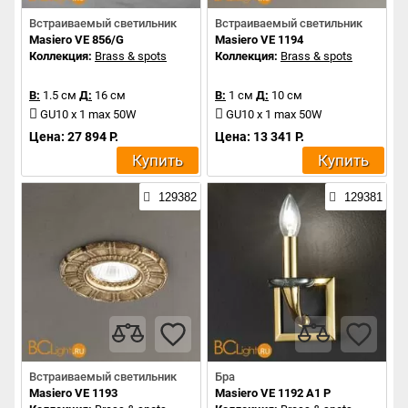
Встраиваемый светильник
Встраиваемый светильник
Masiero VE 856/G
Masiero VE 1194
Коллекция:
Brass & spots
Коллекция:
Brass & spots
В:
1.5 см
Д:
16 см
В:
1 см
Д:
10 см
GU10 x 1 max 50W
GU10 x 1 max 50W
Цена: 27 894 Р.
Цена: 13 341 Р.
Купить
Купить
129382
129381
Встраиваемый светильник
Бра
Masiero VE 1193
Masiero VE 1192 A1 P