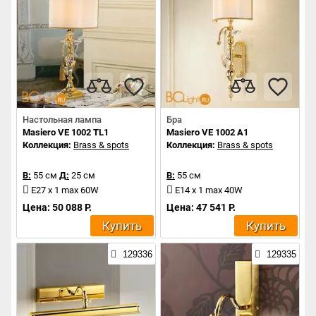
Настольная лампа
Бра
Masiero VE 1002 TL1
Masiero VE 1002 A1
Коллекция:
Brass & spots
Коллекция:
Brass & spots
В:
55 см
Д:
25 см
В:
55 см
E27 x 1 max 60W
E14 x 1 max 40W
Цена: 50 088 Р.
Цена: 47 541 Р.
Купить
Купить
129336
129335