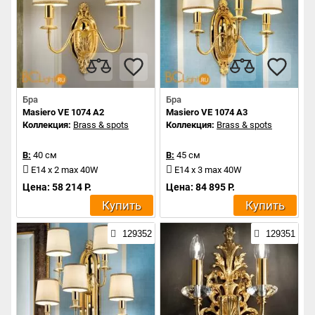
Бра
Бра
Masiero VE 1074 A2
Masiero VE 1074 A3
Коллекция:
Brass & spots
Коллекция:
Brass & spots
В:
40 см
В:
45 см
E14 x 2 max 40W
E14 x 3 max 40W
Цена: 58 214 Р.
Цена: 84 895 Р.
Купить
Купить
129352
129351