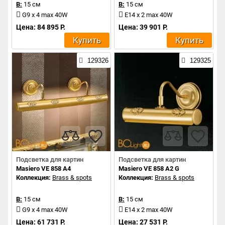
В:
15 см
В:
15 см
G9 x 4 max 40W
E14 x 2 max 40W
Цена: 84 895 Р.
Цена: 39 901 Р.
Купить
Купить
129326
129325
Подсветка для картин
Подсветка для картин
Masiero VE 858 A4
Masiero VE 858 A2 G
Коллекция:
Brass & spots
Коллекция:
Brass & spots
В:
15 см
В:
15 см
G9 x 4 max 40W
E14 x 2 max 40W
Цена: 61 731 Р.
Цена: 27 531 Р.