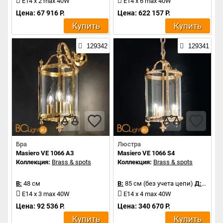
E14 x 2 max 40W
E14 x 6 max 40W
Цена: 67 916 Р.
Цена: 622 157 Р.
Купить
Купить
129342
129341
Бра
Люстра
Masiero VE 1066 A3
Masiero VE 1066 S4
Коллекция:
Brass & spots
Коллекция:
Brass & spots
В:
48 см
В:
85 см (без учета цепи)
Д:
44 см
E14 x 3 max 40W
E14 x 4 max 40W
Цена: 92 536 Р.
Цена: 340 670 Р.
Купить
Купить