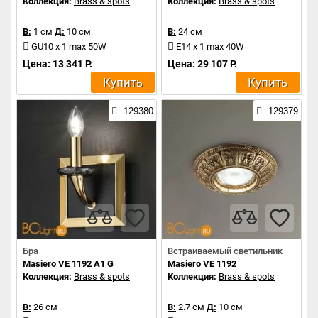
Коллекция:
Brass & spots
Коллекция:
Brass & spots
В:
1 см
Д:
10 см
В:
24 см
GU10 x 1 max 50W
E14 x 1 max 40W
Цена: 13 341 Р.
Цена: 29 107 Р.
Купить
Купить
129380
129379
Бра
Встраиваемый светильник
Masiero VE 1192 A1 G
Masiero VE 1192
Коллекция:
Brass & spots
Коллекция:
Brass & spots
В:
26 см
В:
2.7 см
Д:
10 см