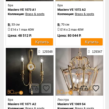
Бра
Бра
Masiero VE 1073 A1
Masiero VE 1072 A2
Коллекция:
Brass & spots
Коллекция:
Brass & spots
В:
33 см
В:
70 см
E14 x 1 max 40W
E14 x 2 max 40W
Цена: 48 512 Р.
Цена: 80 044 Р.
Купить
Купить
129348
129347
Бра
Люстра
Masiero VE 1071 A2
Masiero VE 1069 S4
Коллекция:
Brass & spots
Коллекция:
Brass & spots