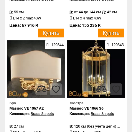
В:
55 см
В:
от 44 до 144 см
Д:
42 см
E14 x 2 max 40W
E14 x 4 max 40W
Цена: 67 916 Р.
Цена: 155 236 Р.
Купить
Купить
129344
129343
Бра
Люстра
Masiero VE 1067 A2
Masiero VE 1066 S6
Коллекция:
Brass & spots
Коллекция:
Brass & spots
В:
27 см
В:
120 см (без учета цепи)
Д:
62 с