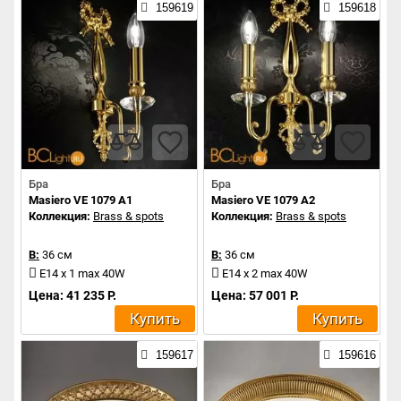
159619
159618
Бра
Бра
Masiero VE 1079 A1
Masiero VE 1079 A2
Коллекция:
Brass & spots
Коллекция:
Brass & spots
В:
36 см
В:
36 см
E14 x 1 max 40W
E14 x 2 max 40W
Цена: 41 235 Р.
Цена: 57 001 Р.
Купить
Купить
159617
159616