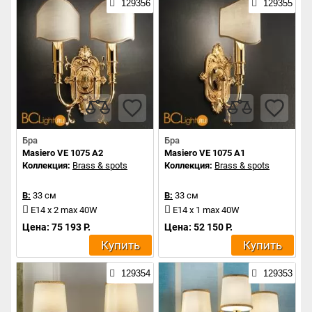
129356
129355
Бра
Бра
Masiero VE 1075 A2
Masiero VE 1075 A1
Коллекция:
Brass & spots
Коллекция:
Brass & spots
В:
33 см
В:
33 см
E14 x 2 max 40W
E14 x 1 max 40W
Цена: 75 193 Р.
Цена: 52 150 Р.
Купить
Купить
129354
129353