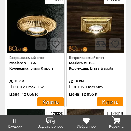
129322
129321
Встраиваемый спот
Встраиваемый спот
Masiero VE 856
Masiero VE 855
Коллекция:
Brass & spots
Коллекция:
Brass & spots
Д:
10 см
Д:
10 см
GU10 x 1 max 50W
GU10 x 1 max 50W
Цена: 12 856 Р.
Цена: 12 856 Р.
Купить
Купить
129320
129319
Задать вопрос
Избранное
Корзина
Каталог