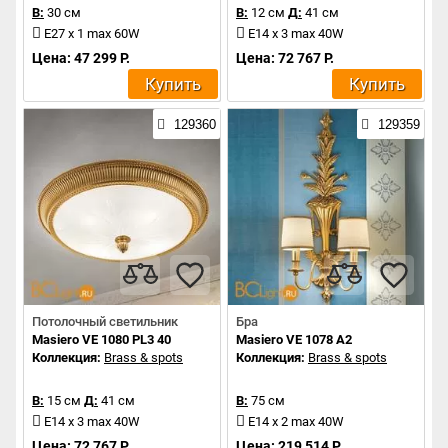
В:
30 см
В:
12 см
Д:
41 см
E27 x 1 max 60W
E14 x 3 max 40W
Цена: 47 299 Р.
Цена: 72 767 Р.
Купить
Купить
129360
129359
Потолочный светильник
Бра
Masiero VE 1080 PL3 40
Masiero VE 1078 A2
Коллекция:
Brass & spots
Коллекция:
Brass & spots
В:
15 см
Д:
41 см
В:
75 см
E14 x 3 max 40W
E14 x 2 max 40W
Цена: 72 767 Р.
Цена: 219 514 Р.