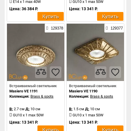
E14 x 1 max 40W
GU10 x 1 max 50W
Цена: 36 384 Р.
Цена: 13 341 Р.
Купить
Купить
129378
129377
Встраиваемый светильник
Встраиваемый светильник
Masiero VE 1191
Masiero VE 1190
Коллекция:
Brass & spots
Коллекция:
Brass & spots
В:
2.7 см
Д:
10 см
В:
1.5 см
Д:
10 см
GU10 x 1 max 50W
GU10 x 1 max 50W
Цена: 13 341 Р.
Цена: 13 341 Р.
Купить
Купить