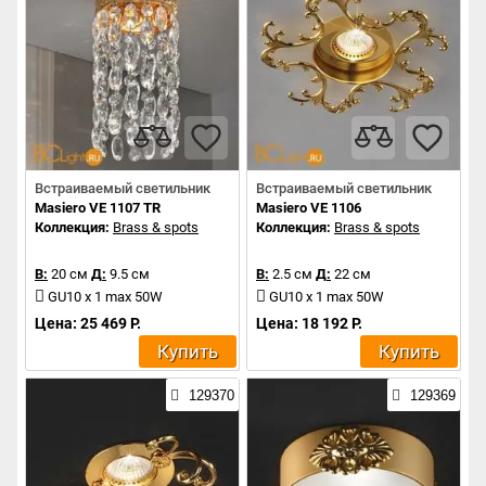
Встраиваемый светильник
Встраиваемый светильник
Masiero VE 1107 TR
Masiero VE 1106
Коллекция:
Brass & spots
Коллекция:
Brass & spots
В:
20 см
Д:
9.5 см
В:
2.5 см
Д:
22 см
GU10 x 1 max 50W
GU10 x 1 max 50W
Цена: 25 469 Р.
Цена: 18 192 Р.
Купить
Купить
129370
129369