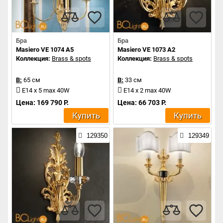
Бра
Бра
Masiero VE 1074 A5
Masiero VE 1073 A2
Коллекция:
Brass & spots
Коллекция:
Brass & spots
В:
65 см
В:
33 см
E14 x 5 max 40W
E14 x 2 max 40W
Цена: 169 790 Р.
Цена: 66 703 Р.
Купить
Купить
129350
129349