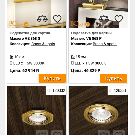
Подсветка для картин
Подсветка для картин
Masiero VE 868 G
Masiero VE 868 P
Коллекция:
Brass & spots
Коллекция:
Brass & spots
В:
10 см
В:
15 см
LED x 1 5W 3000K
LED x 1 3W 3000K
Цена: 62 944 Р.
Цена: 46 329 Р.
Купить
Купить
129332
129331