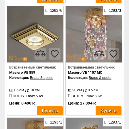
129376
129373
Встраиваемый светильник
Встраиваемый светильник
Masiero VE 859
Masiero VE 1107 MC
Коллекция:
Brass & spots
Коллекция:
Brass & spots
В:
1.5 см
Д:
10 см
В:
20 см
Д:
9.5 см
GU10 x 1 max 50W
GU10 x 1 max 50W
Цена: 8 490 Р.
Цена: 27 894 Р.
Купить
Купить
129372
129371