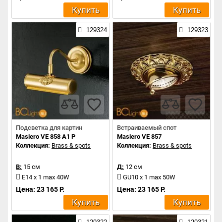
Купить
Купить
129324
129323
Подсветка для картин
Встраиваемый спот
Masiero VE 858 A1 P
Masiero VE 857
Коллекция:
Brass & spots
Коллекция:
Brass & spots
В:
15 см
Д:
12 см
E14 x 1 max 40W
GU10 x 1 max 50W
Цена: 23 165 Р.
Цена: 23 165 Р.
Купить
Купить