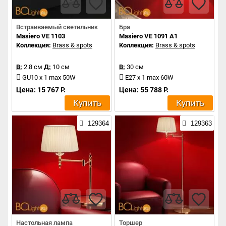
Встраиваемый светильник
Бра
Masiero VE 1103
Masiero VE 1091 A1
Коллекция:
Brass & spots
Коллекция:
Brass & spots
В:
2.8 см
Д:
10 см
В:
30 см
GU10 x 1 max 50W
E27 x 1 max 60W
Цена: 15 767 Р.
Цена: 55 788 Р.
Купить
Купить
129364
129363
Настольная лампа
Торшер