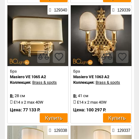
129340
129339
Бра
Бра
Masiero VE 1065 A2
Masiero VE 1063 A2
Коллекция:
Brass & spots
Коллекция:
Brass & spots
В:
28 см
В:
41 см
E14 x 2 max 40W
E14 x 2 max 40W
Цена: 77 133 Р.
Цена: 100 297 Р.
Купить
Купить
129338
129337