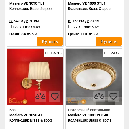
Masiero VE 1090 TL1
Masiero VE 1090 STL1
Коллекция:
Brass & spots
Коллекция:
Brass & spots
В:
64 см
Д:
70 см
В:
168 см
Д:
70 см
E27 x 1 max 60W
E27 x 1 max 60W
Цена: 84 895 Р.
Цена: 110 363 Р.
Купить
Купить
129362
129361
Бра
Потолочный светильник
Masiero VE 1090 A1
Masiero VE 1081 PL3 40
Коллекция:
Brass & spots
Коллекция:
Brass & spots