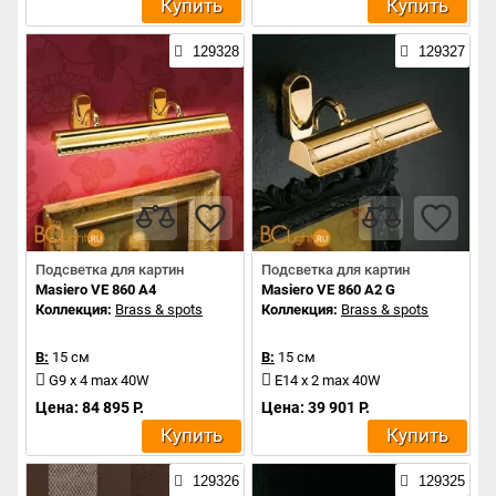
Купить
Купить
129328
129327
Подсветка для картин
Подсветка для картин
Masiero VE 860 A4
Masiero VE 860 A2 G
Коллекция:
Brass & spots
Коллекция:
Brass & spots
В:
15 см
В:
15 см
G9 x 4 max 40W
E14 x 2 max 40W
Цена: 84 895 Р.
Цена: 39 901 Р.
Купить
Купить
129326
129325