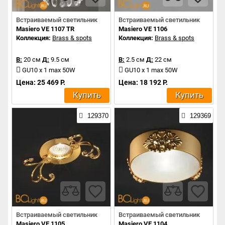
Встраиваемый светильник
Встраиваемый светильник
Masiero VE 1107 TR
Masiero VE 1106
Коллекция:
Brass & spots
Коллекция:
Brass & spots
В:
20 см
Д:
9.5 см
В:
2.5 см
Д:
22 см
GU10 x 1 max 50W
GU10 x 1 max 50W
Цена: 25 469 Р.
Цена: 18 192 Р.
Купить
Купить
129370
129369
Встраиваемый светильник
Встраиваемый светильник
Masiero VE 1105
Masiero VE 1104