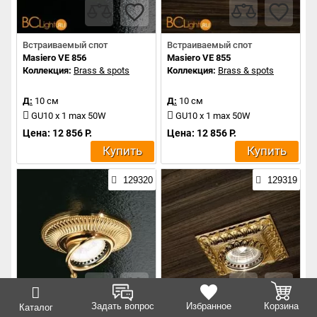
Встраиваемый спот
Встраиваемый спот
Masiero VE 856
Masiero VE 855
Коллекция:
Brass & spots
Коллекция:
Brass & spots
Д:
10 см
Д:
10 см
GU10 x 1 max 50W
GU10 x 1 max 50W
Цена: 12 856 Р.
Цена: 12 856 Р.
Купить
Купить
129320
129319
Задать вопрос
Избранное
Корзина
Каталог