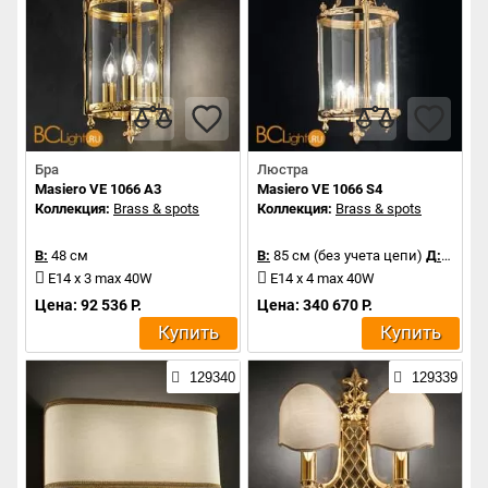
Бра
Люстра
Masiero VE 1066 A3
Masiero VE 1066 S4
Коллекция:
Brass & spots
Коллекция:
Brass & spots
В:
48 см
В:
85 см (без учета цепи)
Д:
44 см
E14 x 3 max 40W
E14 x 4 max 40W
Цена: 92 536 Р.
Цена: 340 670 Р.
Купить
Купить
129340
129339