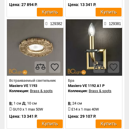
Цена: 27 894 Р.
Цена: 13 341 Р.
Купить
Купить
129382
129381
Встраиваемый светильник
Бра
Masiero VE 1193
Masiero VE 1192 A1 P
Коллекция:
Brass & spots
Коллекция:
Brass & spots
В:
1 см
Д:
10 см
В:
24 см
GU10 x 1 max 50W
E14 x 1 max 40W
Цена: 13 341 Р.
Цена: 29 107 Р.
Купить
Купить