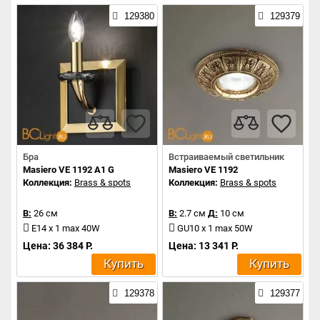
129380
129379
Бра
Встраиваемый светильник
Masiero VE 1192 A1 G
Masiero VE 1192
Коллекция:
Brass & spots
Коллекция:
Brass & spots
В:
26 см
В:
2.7 см
Д:
10 см
E14 x 1 max 40W
GU10 x 1 max 50W
Цена: 36 384 Р.
Цена: 13 341 Р.
Купить
Купить
129378
129377