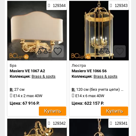
129344
129343
Бра
Люстра
Masiero VE 1067 A2
Masiero VE 1066 S6
Коллекция:
Brass & spots
Коллекция:
Brass & spots
В:
27 см
В:
120 см (без учета цепи)
Д:
62 с
E14 x 2 max 40W
E14 x 6 max 40W
Цена: 67 916 Р.
Цена: 622 157 Р.
Купить
Купить
129342
129341