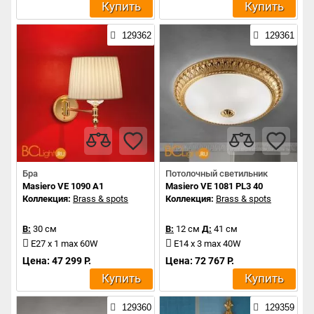
Купить
Купить
129362
129361
Бра
Потолочный светильник
Masiero VE 1090 A1
Masiero VE 1081 PL3 40
Коллекция:
Brass & spots
Коллекция:
Brass & spots
В:
30 см
В:
12 см
Д:
41 см
E27 x 1 max 60W
E14 x 3 max 40W
Цена: 47 299 Р.
Цена: 72 767 Р.
Купить
Купить
129360
129359