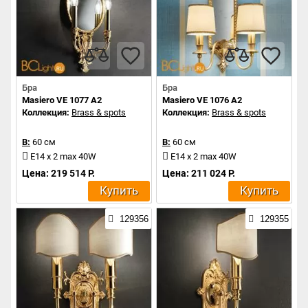
Бра
Бра
Masiero VE 1077 A2
Masiero VE 1076 A2
Коллекция:
Brass & spots
Коллекция:
Brass & spots
В:
60 см
В:
60 см
E14 x 2 max 40W
E14 x 2 max 40W
Цена: 219 514 Р.
Цена: 211 024 Р.
Купить
Купить
129356
129355