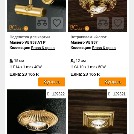
Подсветка для картин
Встраиваемый спот
Masiero VE 858 A1 P
Masiero VE 857
Коллекция:
Brass & spots
Коллекция:
Brass & spots
В:
15 см
Д:
12 см
E14 x 1 max 40W
GU10 x 1 max 50W
Цена: 23 165 Р.
Цена: 23 165 Р.
Купить
Купить
129322
129321