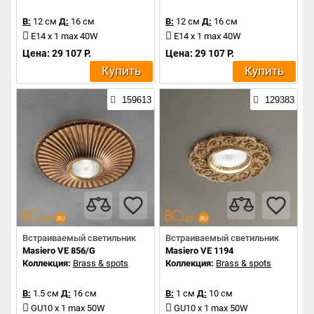
В:
12 см
Д:
16 см
В:
12 см
Д:
16 см
E14 x 1 max 40W
E14 x 1 max 40W
Цена: 29 107 Р.
Цена: 29 107 Р.
Купить
Купить
159613
129383
Встраиваемый светильник
Встраиваемый светильник
Masiero VE 856/G
Masiero VE 1194
Коллекция:
Brass & spots
Коллекция:
Brass & spots
В:
1.5 см
Д:
16 см
В:
1 см
Д:
10 см
GU10 x 1 max 50W
GU10 x 1 max 50W