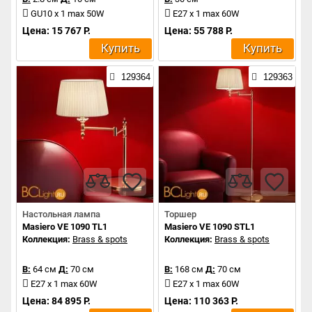
GU10 x 1 max 50W
E27 x 1 max 60W
Цена: 15 767 Р.
Цена: 55 788 Р.
Купить
Купить
129364
129363
Настольная лампа
Торшер
Masiero VE 1090 TL1
Masiero VE 1090 STL1
Коллекция:
Brass & spots
Коллекция:
Brass & spots
В:
64 см
Д:
70 см
В:
168 см
Д:
70 см
E27 x 1 max 60W
E27 x 1 max 60W
Цена: 84 895 Р.
Цена: 110 363 Р.