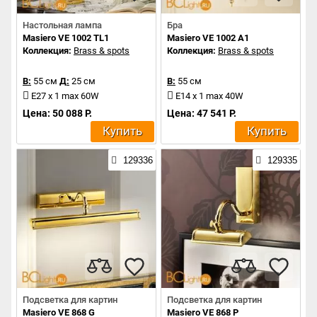
Настольная лампа
Бра
Masiero VE 1002 TL1
Masiero VE 1002 A1
Коллекция:
Brass & spots
Коллекция:
Brass & spots
В:
55 см
Д:
25 см
В:
55 см
E27 x 1 max 60W
E14 x 1 max 40W
Цена: 50 088 Р.
Цена: 47 541 Р.
Купить
Купить
129336
129335
Подсветка для картин
Подсветка для картин
Masiero VE 868 G
Masiero VE 868 P