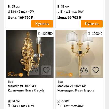
В:
65 см
В:
33 см
E14 x 5 max 40W
E14 x 2 max 40W
Цена: 169 790 Р.
Цена: 66 703 Р.
Купить
Купить
129350
129349
Бра
Бра
Masiero VE 1073 A1
Masiero VE 1072 A2
Коллекция:
Brass & spots
Коллекция:
Brass & spots
В:
33 см
В:
70 см
E14 x 1 max 40W
E14 x 2 max 40W