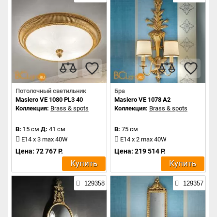
Потолочный светильник
Бра
Masiero VE 1080 PL3 40
Masiero VE 1078 A2
Коллекция:
Brass & spots
Коллекция:
Brass & spots
В:
15 см
Д:
41 см
В:
75 см
E14 x 3 max 40W
E14 x 2 max 40W
Цена: 72 767 Р.
Цена: 219 514 Р.
Купить
Купить
129358
129357