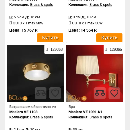
Коллекция:
Brass & spots
Коллекция:
Brass & spots
В:
5.5 см
Д:
16 см
В:
3 см
Д:
10 см
GU10 x 1 max 50W
GU10 x 1 max 50W
Цена: 15 767 Р.
Цена: 14 554 Р.
Купить
Купить
129368
129365
Встраиваемый светильник
Бра
Masiero VE 1103
Masiero VE 1091 A1
Коллекция:
Brass & spots
Коллекция:
Brass & spots
В:
2.8 см
Д:
10 см
В:
30 см