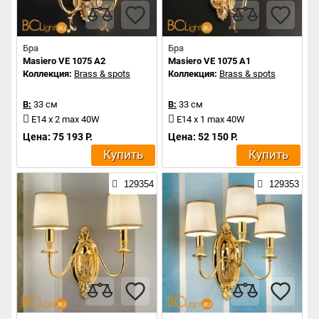
Бра
Бра
Masiero VE 1075 A2
Masiero VE 1075 A1
Коллекция:
Brass & spots
Коллекция:
Brass & spots
В:
33 см
В:
33 см
E14 x 2 max 40W
E14 x 1 max 40W
Цена: 75 193 Р.
Цена: 52 150 Р.
Купить
Купить
129354
129353