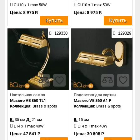
GU10 x 1 max 50W
GU10 x 1 max 50W
Цена: 8 975 Р.
Цена: 8 975 Р.
Купить
Купить
129330
129329
Настольная лампа
Подсветка для картин
Masiero VE 860 TL1
Masiero VE 860 A1 P
Коллекция:
Brass & spots
Коллекция:
Brass & spots
В:
35 см
Д:
21 см
В:
15 см
E14 x 1 max 40W
E14 x 1 max 40W
Цена: 47 541 Р.
Цена: 30 805 Р.