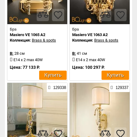
Бра
Бра
Masiero VE 1065 A2
Masiero VE 1063 A2
Коллекция:
Brass & spots
Коллекция:
Brass & spots
В:
28 см
В:
41 см
E14 x 2 max 40W
E14 x 2 max 40W
Цена: 77 133 Р.
Цена: 100 297 Р.
Купить
Купить
129338
129337