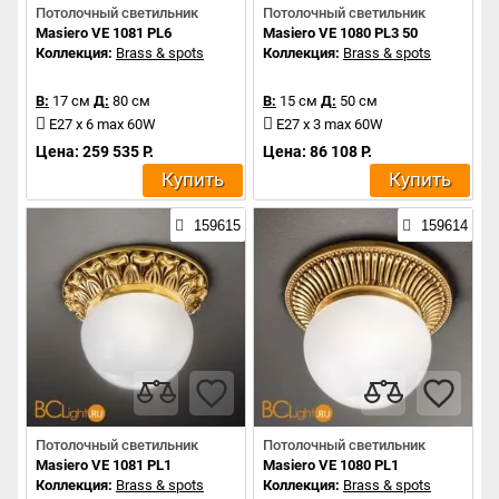
Потолочный светильник
Потолочный светильник
Masiero VE 1081 PL6
Masiero VE 1080 PL3 50
Коллекция:
Brass & spots
Коллекция:
Brass & spots
В:
17 см
Д:
80 см
В:
15 см
Д:
50 см
E27 x 6 max 60W
E27 x 3 max 60W
Цена: 259 535 Р.
Цена: 86 108 Р.
Купить
Купить
159615
159614
Потолочный светильник
Потолочный светильник
Masiero VE 1081 PL1
Masiero VE 1080 PL1
Коллекция:
Brass & spots
Коллекция:
Brass & spots