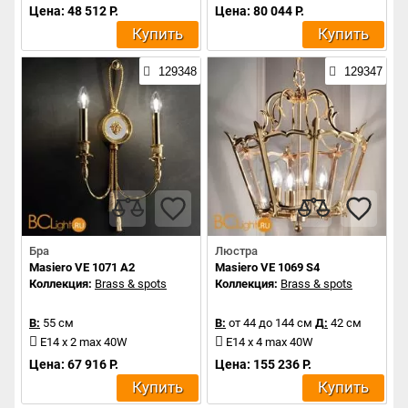
Цена: 48 512 Р.
Цена: 80 044 Р.
Купить
Купить
129348
129347
Бра
Люстра
Masiero VE 1071 A2
Masiero VE 1069 S4
Коллекция:
Brass & spots
Коллекция:
Brass & spots
В:
55 см
В:
от 44 до 144 см
Д:
42 см
E14 x 2 max 40W
E14 x 4 max 40W
Цена: 67 916 Р.
Цена: 155 236 Р.
Купить
Купить